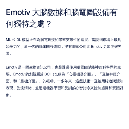
Emotiv 大腦數據和腦電圖設備有
何獨特之處？
ML 和 DL 模型正在為腦電圖技術帶來突破性的進展。當談到市場上最具
競爭力的、新一代的腦電圖設備時，沒有哪家公司比 Emotiv 更加突破界
限。
Emotiv 是一間生物資訊公司，也是透過使用腦電圖賦能神經科學界的先
驅。Emotiv 的創新屬於 BCI（也稱為「心靈機器介面」、「直接神經介
面」和「腦機介面」）的範疇。十多年來，這些技術一直被用於追蹤認知
表現、監測情緒，並透過機器學習和受訓的心智指令來控制虛擬和實體對
象。
Emotiv 腦電圖頭戴式裝置包括 Emotiv EPOC FLEX (32 通道 EEG)、
Emotiv INSIGHT 2.0 (5 通道 EEG) 以及 Epoc X (14 通道 EEG)。其獨特的
演算法可檢測：