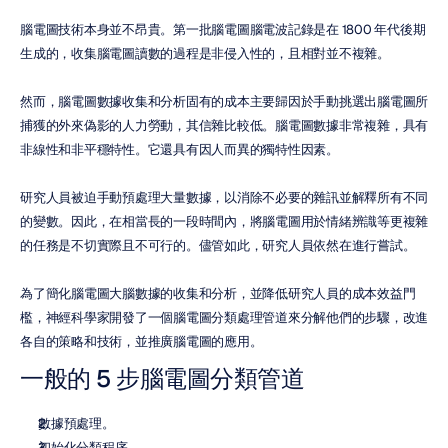
腦電圖技術本身並不昂貴。第一批腦電圖腦電波記錄是在 1800 年代後期
生成的，收集腦電圖讀數的過程是非侵入性的，且相對並不複雜。
然而，腦電圖數據收集和分析固有的成本主要歸因於手動挑選出腦電圖所
捕獲的外來偽影的人力勞動，其信雜比較低。腦電圖數據非常複雜，具有
非線性和非平穩特性。它還具有因人而異的獨特性因素。
研究人員被迫手動預處理大量數據，以消除不必要的雜訊並解釋所有不同
的變數。因此，在相當長的一段時間內，將腦電圖用於情緒辨識等更複雜
的任務是不切實際且不可行的。儘管如此，研究人員依然在進行嘗試。
為了簡化腦電圖大腦數據的收集和分析，並降低研究人員的成本效益門
檻，神經科學家開發了一個腦電圖分類處理管道來分解他們的步驟，改進
各自的策略和技術，並推廣腦電圖的應用。
一般的 5 步腦電圖分類管道
數據預處理。
初始化分類程序。