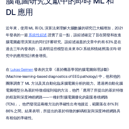
腦電圖研究文獻中的即時 ML 和 
DL 應用
近年來，使用 ML 和 DL 演算法來理解大腦數據的研究已大幅增加，2021 
年發表的一篇 
系統性綜述
 證實了這一點，該綜述確定了旨在開發和改進
腦電圖處理演算法的同行評審研究。該綜述涵蓋的文章中約有 63% 是在
過去三年內發表的，這表明這些模型在未來 BCI 系統和情緒辨識 (ER) 研
究中的應用預計將會增長。
在 
Lukas Geimen
 發表的文章《基於機器學習的腦電圖病理診斷》
(Machine-learning-based diagnostics of EEG pathology) 中，他和他的
團隊調查了 ML 方法及其自動化臨床腦電圖分析的能力。透過將自動化腦
電圖模型分為基於特徵或端到端的方法，他們「應用了所提出的基於特徵
的框架和深度神經網路——一種針對腦電圖優化的顳葉卷積網路 
(TCN)」。他們發現這兩種方法的準確性出奇地接近，範圍落在 81% 到 
86% 之間。結果表明，所提出的基於特徵的解碼框架與深度神經網路具
有相似的準確性。