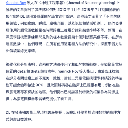
Yannick Roy
 等人在《神經工程學報》(Journal of Neuroengineering) 上
發表的文章探討了其團隊如何對 2010 年 1 月至 2018 年 7 月期間發表的 
154 篇將 DL 應用於腦電圖的論文進行綜述。這些論文涵蓋了「不同的應
用領域，例如癲癇、睡眠、腦機介面，以及認知和情感監測」。他們發現
所使用的腦電圖數據量在時間跨度上從幾分鐘到幾個小時不等。然而，在
深度學習模型訓練期間見到的樣本數量從幾十個到幾百萬個不等。在所有
這些數據中，他們發現，在所有使用這兩種方法的研究中，深度學習方法
比傳統基線更準確。
視覺化和分析表明，這兩種方法都使用了相似的數據特徵，例如顳葉電極
位置的 delta 和 theta 頻段功率。Yannick Roy 等人指出，由於臨床標籤
在評分者間信度上的不完美一致性，當前二元腦電圖病理學解碼器的準確
性可能會飽和接近 90%，且此類解碼器在臨床上已經很有用，例如在臨
床腦電圖專家稀缺的地區。他們提出已將該基於特徵的框架作為開源提
供，為腦電圖機器學習研究提供了新工具。
DL 在發表物數量上呈現指數級增長，反映出科學界對這種類型的處理方
式興趣日益濃厚。