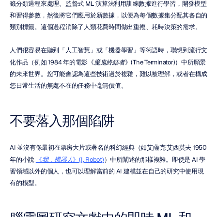
籤分類過程來處理。監督式 ML 演算法利用訓練數據進行學習，開發模型
和習得參數，然後將它們應用於新數據，以便為每個數據集分配其各自的
類別標籤。這個過程消除了人類花費時間做出重複、耗時決策的需求。
人們很容易在聽到「人工智慧」或「機器學習」等術語時，聯想到流行文
化作品（例如 1984 年的電影《
魔鬼終結者
》(The Terminator)）中所願景
的未來世界。您可能會認為這些技術過於複雜，難以被理解，或者在構成
您日常生活的無處不在的任務中毫無價值。
不要落入那個陷阱
AI 並沒有像最初在票房大片或著名的科幻經典（如艾薩克·艾西莫夫 1950 
年的小說 
《
我，機器人
》(I, Robot)
）中所闡述的那樣複雜。即使是 AI 學
習领域以外的個人，也可以理解當前的 AI 建模並在自己的研究中使用現
有的模型。