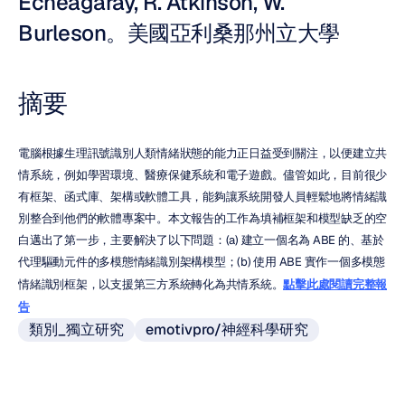
Echeagaray, R. Atkinson, W. 
Burleson。美國亞利桑那州立大學
摘要
電腦根據生理訊號識別人類情緒狀態的能力正日益受到關注，以便建立共
情系統，例如學習環境、醫療保健系統和電子遊戲。儘管如此，目前很少
有框架、函式庫、架構或軟體工具，能夠讓系統開發人員輕鬆地將情緒識
別整合到他們的軟體專案中。本文報告的工作為填補框架和模型缺乏的空
白邁出了第一步，主要解決了以下問題：(a) 建立一個名為 ABE 的、基於
代理驅動元件的多模態情緒識別架構模型；(b) 使用 ABE 實作一個多模態
情緒識別框架，以支援第三方系統轉化為共情系統。
點擊此處閱讀完整報
告
類別_獨立研究
emotivpro/神經科學研究