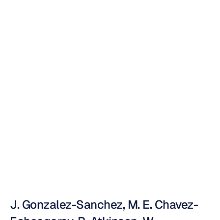
ABE：多模態情
緒辨識框架的代
理式軟體架構
Nuri
Djavit
更新於
2011年6月24日
J. Gonzalez-Sanchez, M. E. Chavez-