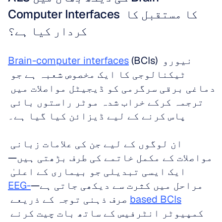
Computer Interfaces کا مستقبل کا 
کردار کیا ہے؟
 (BCIs) نیورو 
Brain-computer interfaces
ٹیکنالوجی کا ایک مخصوص شعبہ ہے جو 
دماغی برقی سرگرمی کو ڈیجیٹل مواصلات میں 
ترجمہ کرکے خراب شدہ موٹر راستوں بائی 
پاس کرنے کے لیے ڈیزائن کیا گیا ہے۔
ان لوگوں کے لیے جن کی علامات زبانی 
مواصلات کے مکمل خاتمے کی طرف بڑھتی ہیں—
ایک ایسی تبدیلی جو بیماری کے اعلیٰ 
مراحل میں کثرت سے دیکھی جاتی ہے—
EEG-
based BCIs
 صرف ذہنی توجہ کے ذریعے 
کمپیوٹر انٹرفیس کے ساتھ بات چیت کرنے 