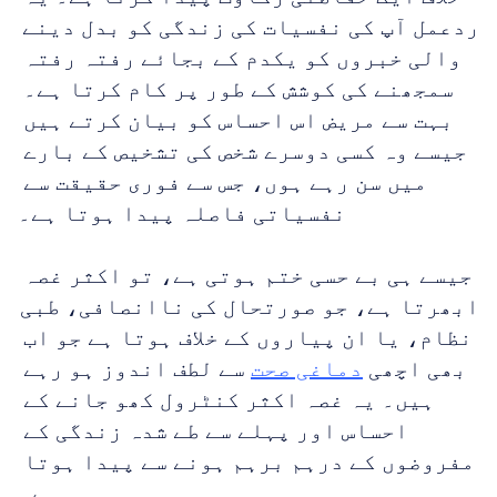
ردعمل آپ کی نفسیات کی زندگی کو بدل دینے 
والی خبروں کو یکدم کے بجائے رفتہ رفتہ 
سمجھنے کی کوشش کے طور پر کام کرتا ہے۔ 
بہت سے مریض اس احساس کو بیان کرتے ہیں 
جیسے وہ کسی دوسرے شخص کی تشخیص کے بارے 
میں سن رہے ہوں، جس سے فوری حقیقت سے 
نفسیاتی فاصلہ پیدا ہوتا ہے۔
جیسے ہی بے حسی ختم ہوتی ہے، تو اکثر غصہ 
ابھرتا ہے، جو صورتحال کی ناانصافی، طبی 
نظام، یا ان پیاروں کے خلاف ہوتا ہے جو اب 
بھی اچھی 
دماغی صحت
 سے لطف اندوز ہو رہے 
ہیں۔ یہ غصہ اکثر کنٹرول کھو جانے کے 
احساس اور پہلے سے طے شدہ زندگی کے 
مفروضوں کے درہم برہم ہونے سے پیدا ہوتا 
ہے۔