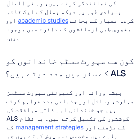
کی نمائندگی کرتے ہیں، وہ فی الحال 
بنیادی طور پر دیکھ بھال کے ایک قائم 
کردہ معیار کے بجائے 
academic studies
 اور 
مخصوص طبی آزمائشوں کے دائرے میں موجود 
ہیں۔
کون سے سپورٹ سسٹم خاندانوں کو 
ALS کے سفر میں مدد دیتے ہیں؟
پیشہ ورانہ اور کمیونٹی سپورٹ سسٹمز 
مہارت، وسائل اور جذباتی مدد فراہم کرتے 
ہیں جو خاندانی اور ذاتی موافقت کی 
کوششوں کی تکمیل کرتے ہیں۔ یہ نظام ALS 
کے بڑھنے اور 
management strategies
 کے 
بارے میں مخصوص علم پیش کرتے ہیں جو 