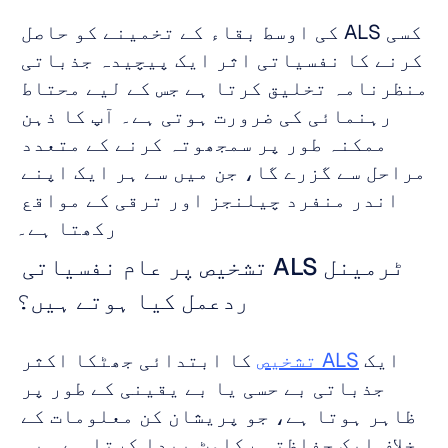
کسی ALS کی اوسط بقاء کے تخمینے کو حاصل 
کرنے کا نفسیاتی اثر ایک پیچیدہ جذباتی 
منظرنامہ تخلیق کرتا ہے جس کے لیے محتاط 
رہنمائی کی ضرورت ہوتی ہے۔ آپ کا ذہن 
ممکنہ طور پر سمجھوتہ کرنے کے متعدد 
مراحل سے گزرے گا، جن میں سے ہر ایک اپنے 
اندر منفرد چیلنجز اور ترقی کے مواقع 
رکھتا ہے۔
ٹرمینل ALS تشخیص پر عام نفسیاتی 
ردعمل کیا ہوتے ہیں؟
ایک 
ALS تشخیص
 کا ابتدائی جھٹکا اکثر 
جذباتی بے حسی یا بے یقینی کے طور پر 
ظاہر ہوتا ہے، جو پریشان کن معلومات کے 
خلاف ایک حفاظتی رکاوٹ پیدا کرتا ہے۔ یہ 