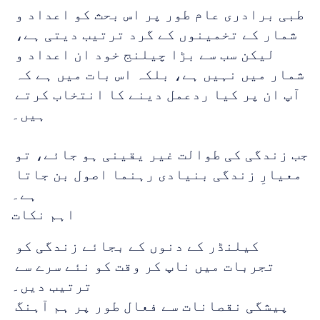
طبی برادری عام طور پر اس بحث کو اعداد و 
شمار کے تخمینوں کے گرد ترتیب دیتی ہے، 
لیکن سب سے بڑا چیلنج خود ان اعداد و 
شمار میں نہیں ہے، بلکہ اس بات میں ہے کہ 
آپ ان پر کیا ردعمل دینے کا انتخاب کرتے 
ہیں۔
جب زندگی کی طوالت غیر یقینی ہو جائے، تو 
معیارِ زندگی بنیادی رہنما اصول بن جاتا 
ہے۔
اہم نکات
کیلنڈر کے دنوں کے بجائے زندگی کو 
تجربات میں ناپ کر وقت کو نئے سرے سے 
ترتیب دیں۔
پیشگی نقصانات سے فعال طور پر ہم آہنگ 