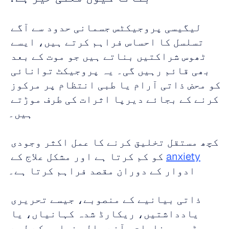
لیگیسی پروجیکٹس جسمانی حدود سے آگے 
تسلسل کا احساس فراہم کرتے ہیں، ایسے 
ٹھوس شراکتیں بناتے ہیں جو موت کے بعد 
بھی قائم رہیں گی۔ یہ پروجیکٹ توانائی 
کو محض ذاتی آرام یا طبی انتظام پر مرکوز 
کرنے کے بجائے دیرپا اثرات کی طرف موڑتے 
ہیں۔
کچھ مستقل تخلیق کرنے کا عمل اکثر وجودی 
anxiety
 کو کم کرتا ہے اور مشکل علاج کے 
ادوار کے دوران مقصد فراہم کرتا ہے۔
ذاتی بیانیے کے منصوبے، جیسے تحریری 
یادداشتیں، ریکارڈ شدہ کہانیاں، یا 
ویڈیو پیغامات، آنے والی نسلوں کے لیے 