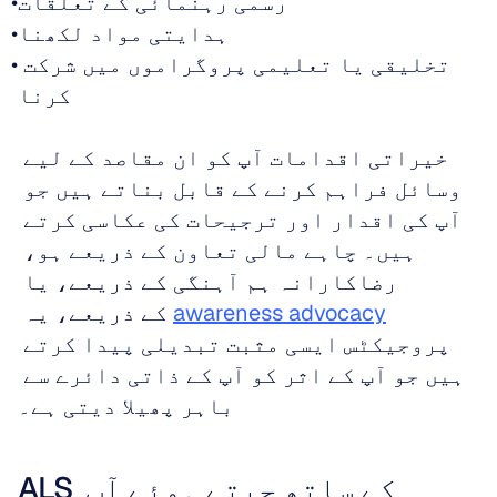
رسمی رہنمائی کے تعلقات
ہدایتی مواد لکھنا
تخلیقی یا تعلیمی پروگراموں میں شرکت 
کرنا
خیراتی اقدامات آپ کو ان مقاصد کے لیے 
وسائل فراہم کرنے کے قابل بناتے ہیں جو 
آپ کی اقدار اور ترجیحات کی عکاسی کرتے 
ہیں۔ چاہے مالی تعاون کے ذریعے ہو، 
رضاکارانہ ہم آہنگی کے ذریعے، یا 
awareness advocacy
 کے ذریعے، یہ 
پروجیکٹس ایسی مثبت تبدیلی پیدا کرتے 
ہیں جو آپ کے اثر کو آپ کے ذاتی دائرے سے 
باہر پھیلا دیتی ہے۔
ALS کے ساتھ جیتے ہوئے آپ 