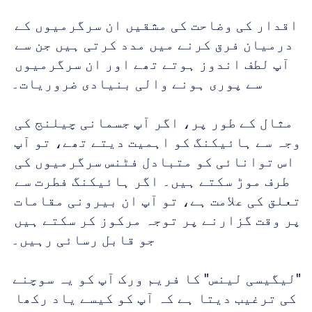
اقدار کی وضاحت کی مشقیں ان سرگرمیوں کے 
درمیان فرق کرنے میں مدد کرتی ہیں جن سے 
آپ لطف اندوز ہوتے تھے اور ان سرگرمیوں 
سے پوری ہونے والی بنیادی ضروریات۔
مثال کے طور پر، اگر آپ جسمانی چیلنج کی 
وجہ سے ہائیکنگ کو اہمیت دیتے تھے، تو آپ 
اس توانائی کو متبادل فٹنس سرگرمیوں کی 
طرف موڑ سکتے ہیں۔ اگر ہائیکنگ فطرت سے 
تعلق کی علامت ہے، تو آپ ان بیرونی مقامات 
پر وقت گزارنے پر توجہ مرکوز کر سکتے ہیں 
جو قابل رسائی رہیں۔
"لیگیسی لینس" کا فریم ورک آپ کو یہ سوچنے 
کی ترغیب دیتا ہے کہ آپ کو کیسے یاد رکھا 