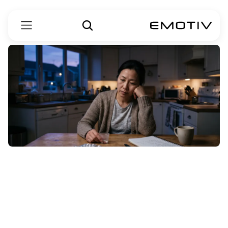
ٹرمینل
اے
ایل
ایس
(ALS)
کی
تشخیص
پر