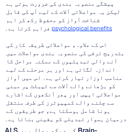
پیشگی منصوبہ بندی کی ضرورت ہوتی ہے 
لیکن یہ مواصلاتی آلات کے لیے آپ کی قابل 
شناخت آواز کو محفوظ رکھ کر اہم 
psychological benefits
 فراہم کرتا ہے۔
اس کے علاوہ، مواصلاتی طریقہ کار کی 
بتدریج ترقی کی منصوبہ بندی مواصلات میں 
آنے والی تبدیلیوں کے ممکنہ مراحل کا 
اندازہ لگاتی ہے اور ہر مرحلے کے لیے 
مناسب اوزار تیار کرتی ہے۔ اس میں آواز 
کو بڑھانے والے آلات سے ٹیبلٹ پر مبنی 
مواصلاتی ایپس اور پھر آنکھوں کے اشارے 
سے چلنے والے کمپیوٹرز کی طرف منتقل 
ہونا شامل ہوسکتا ہے، جو طریقوں کے 
درمیان ہموار تبدیلی کو یقینی بناتا ہے۔
ALS کی دیکھ بھال میں Brain-