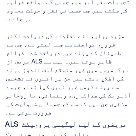
تجربات سفر اور مہم جوئی کے مواقع فراہم 
کر سکتے ہیں جب جسمانی نقل و حرکت محدود 
ہو جائے۔
مزید برآں، نئے مفادات کی دریافت اکثر 
ضروری موافقت سے جنم لیتی ہے، جس سے 
اطمینان کے پہلے غیر دریافت شدہ ذرائع 
ظاہر ہوتے ہیں۔ بہت سے ALS مریض ان 
سرگرمیوں میں غیر متوقع لطف اندوز ہونے 
کی اطلاع دیتے ہیں جن پر انہوں نے تشخیص 
سے پہلے کبھی غور نہیں کیا تھا، جیسے 
آڈیو بک کی صداکاری، رہنمائی، یا روحانی 
مشقیں جن میں کم سے کم جسمانی شمولیت کی 
ضرورت ہوتی ہے۔
ALS مریضوں کے لیے لیگیسی پروجیکٹ 
بنانا کیوں معنی خیز ہے؟