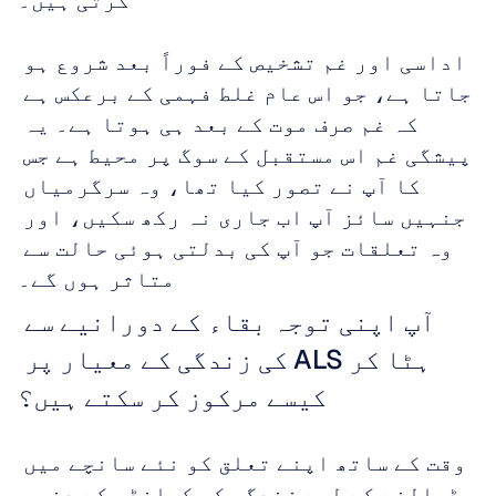
کرتی ہیں۔
اداسی اور غم تشخیص کے فوراً بعد شروع ہو 
جاتا ہے، جو اس عام غلط فہمی کے برعکس ہے 
کہ غم صرف موت کے بعد ہی ہوتا ہے۔ یہ 
پیشگی غم اس مستقبل کے سوگ پر محیط ہے جس 
کا آپ نے تصور کیا تھا، وہ سرگرمیاں 
جنہیں سائز آپ اب جاری نہ رکھ سکیں، اور 
وہ تعلقات جو آپ کی بدلتی ہوئی حالت سے 
متاثر ہوں گے۔
آپ اپنی توجہ بقاء کے دورانیے سے 
ہٹا کر ALS کی زندگی کے معیار پر 
کیسے مرکوز کر سکتے ہیں؟
وقت کے ساتھ اپنے تعلق کو نئے سانچے میں 
ڈھالنے کے لیے زندگی کو کیلنڈر کے دنوں 