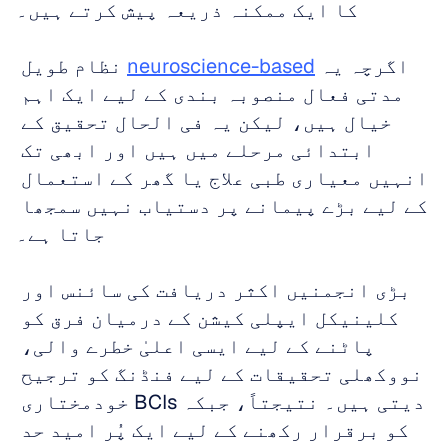
کا ایک ممکنہ ذریعہ پیش کرتے ہیں۔
اگرچہ یہ 
neuroscience-based
 نظام طویل 
مدتی فعال منصوبہ بندی کے لیے ایک اہم 
خیال ہیں، لیکن یہ فی الحال تحقیق کے 
ابتدائی مرحلے میں ہیں اور ابھی تک 
انہیں معیاری طبی علاج یا گھر کے استعمال 
کے لیے بڑے پیمانے پر دستیاب نہیں سمجھا 
جاتا ہے۔
بڑی انجمنیں اکثر دریافت کی سائنس اور 
کلینیکل ایپلی کیشن کے درمیان فرق کو 
پاٹنے کے لیے ایسی اعلیٰ خطرے والی، 
نووکھلی تحقیقات کے لیے فنڈنگ کو ترجیح 
دیتی ہیں۔ نتیجتاً، جبکہ BCIs خودمختاری 
کو برقرار رکھنے کے لیے ایک پُر امید حد 