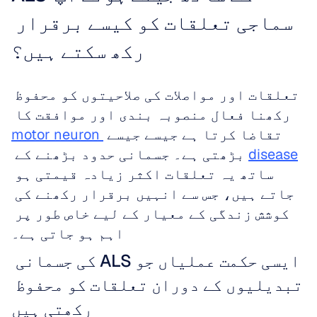
سماجی تعلقات کو کیسے برقرار 
رکھ سکتے ہیں؟
تعلقات اور مواصلات کی صلاحیتوں کو محفوظ 
رکھنا فعال منصوبہ بندی اور موافقت کا 
تقاضا کرتا ہے جیسے جیسے 
motor neuron 
disease
 بڑھتی ہے۔ جسمانی حدود بڑھنے کے 
ساتھ یہ تعلقات اکثر زیادہ قیمتی ہو 
جاتے ہیں، جس سے انہیں برقرار رکھنے کی 
کوشش زندگی کے معیار کے لیے خاص طور پر 
اہم ہو جاتی ہے۔
ایسی حکمت عملیاں جو ALS کی جسمانی 
تبدیلیوں کے دوران تعلقات کو محفوظ 
رکھتی ہیں