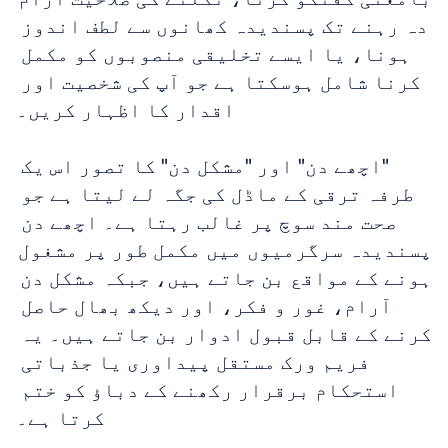
دہ رہنے تک پسندیدہ کھانوں سے لطف اندوز 
ہونا، یا ایسے تخلیقی منصوبوں کو مکمل 
کرنا شامل ہوسکتا ہے جو آپ کی شخصیت اور 
اقدار کا اظہار کریں۔
"اچھے دن" اور "مشکل دن" کا تصور اس یک 
طرفہ ترقی کے ماڈل کی جگہ لے لیتا ہے جو 
صحت مند سوچ پر غالب رہتا ہے۔ اچھے دن 
پسندیدہ سرگرمیوں میں مکمل طور پر مشغول 
ہونے کے مواقع بن جاتے ہیں، جبکہ مشکل دن 
آرام، غور و فکر، اور دیکھ بھال حاصل 
کرنے کے قابل قبول ادوار بن جاتے ہیں۔ یہ 
فریم ورک مستقل پیداوری یا جذباتی 
استحکام برقرار رکھنے کے دباؤ کو ختم 
کرتا ہے۔