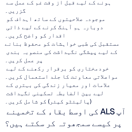
ہونے کے لیے قبل از وقت غم کے عمل سے 
گزریں۔
موجودہ صلاحیتوں کے ساتھ اہداف کو 
دوبارہ ہم آہنگ کرنے کے لیے ذاتی 
اقدار کو واضح کریں۔
مستقبل کی طبی خواہشات کو محفوظ بنانے 
کے لیے پیشگی نگہداشت کی منصوبہ بندی 
پر عمل کریں۔
خودمختاری کو برقرار رکھنے کے لیے 
مواصلاتی معاونت کا جلد استعمال کریں۔
علامات اور معیار زندگی کی بہتری کے 
لیے بین الضابطہ تسکینی نگہداشت 
(پالیئٹو کیئر) کو شامل کریں۔
آپ ALS کی اوسط بقاء کے تخمینے 
پر کیسے سمجھوتہ کر سکتے ہیں؟