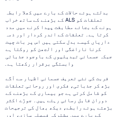
بدلتے ہوئے حالات کے بارے میں کھلا رابطہ 
تعلقات کو ALS کے بڑھنے کے ساتھ خراب 
ہونے کے بجائے مطابقت پیدا کرنے میں مدد 
کرتا ہے۔ تعلقات کے اندر کردار اور ذمہ 
داریاں کیسے بدل سکتی ہیں اس پر بات چیت 
کرنا ناراضگی اور الجھن کو روکتا ہے 
جبکہ جسمانی تبدیلیوں کے باوجود جذباتی 
وابستگی برقرار رکھتا ہے۔
قربت کی نئی تعریف جسمانی اظہار سے آگے 
بڑھ کر جذباتی، فکری اور روحانی تعلقات 
کو شامل کرتی ہے جو بیماری کے بڑھنے کے 
دوران قابل رسائی رہتے ہیں۔ جوڑے اکثر 
بڑھتے ہوئے رابطے، دیکھ بھال کی ترجیحات 
کے بارے میں مشترکہ فیصلہ سازی، اور 