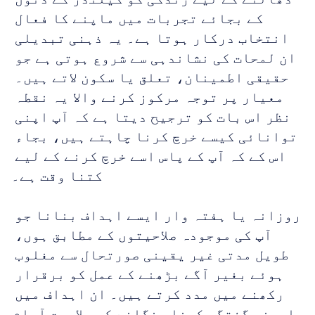
کے بجائے تجربات میں ماپنے کا فعال 
انتخاب درکار ہوتا ہے۔ یہ ذہنی تبدیلی 
ان لمحات کی نشاندہی سے شروع ہوتی ہے جو 
حقیقی اطمینان، تعلق یا سکون لاتے ہیں۔ 
معیار پر توجہ مرکوز کرنے والا یہ نقطہ 
نظر اس بات کو ترجیح دیتا ہے کہ آپ اپنی 
توانائی کیسے خرچ کرنا چاہتے ہیں، بجاء 
اس کے کہ آپ کے پاس اسے خرچ کرنے کے لیے 
کتنا وقت ہے۔
روزانہ یا ہفتہ وار ایسے اہداف بنانا جو 
آپ کی موجودہ صلاحیتوں کے مطابق ہوں، 
طویل مدتی غیر یقینی صورتحال سے مغلوب 
ہوئے بغیر آگے بڑھنے کے عمل کو برقرار 
رکھنے میں مدد کرتے ہیں۔ ان اہداف میں 
بامعنی گفتگو کرنا، نگلنے کی صلاحیت آرام 