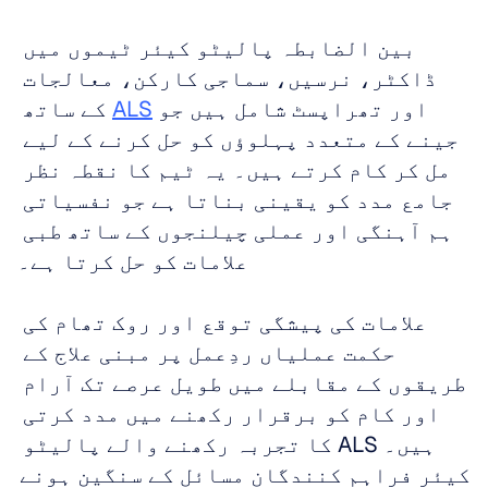
بین الضابطہ پالیٹو کیئر ٹیموں میں 
ڈاکٹر، نرسیں، سماجی کارکن، معالجات 
اور تھراپسٹ شامل ہیں جو 
ALS
 کے ساتھ 
جینے کے متعدد پہلوؤں کو حل کرنے کے لیے 
مل کر کام کرتے ہیں۔ یہ ٹیم کا نقطہ نظر 
جامع مدد کو یقینی بناتا ہے جو نفسیاتی 
ہم آہنگی اور عملی چیلنجوں کے ساتھ طبی 
علامات کو حل کرتا ہے۔
علامات کی پیشگی توقع اور روک تھام کی 
حکمت عملیاں ردِعمل پر مبنی علاج کے 
طریقوں کے مقابلے میں طویل عرصے تک آرام 
اور کام کو برقرار رکھنے میں مدد کرتی 
ہیں۔ ALS کا تجربہ رکھنے والے پالیٹو 
کیئر فراہم کنندگان مسائل کے سنگین ہونے 