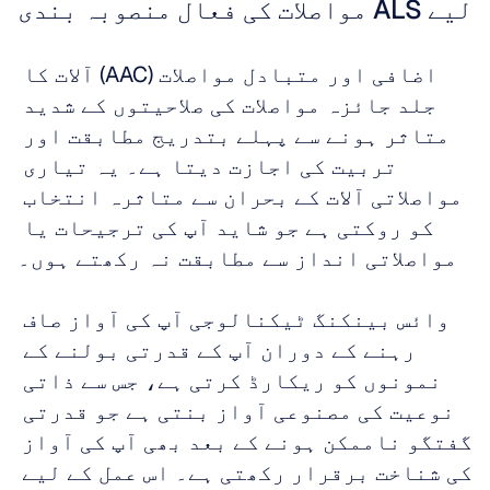
لیے ALS مواصلات کی فعال منصوبہ بندی
اضافی اور متبادل مواصلات (AAC) آلات کا 
جلد جائزہ مواصلات کی صلاحیتوں کے شدید 
متاثر ہونے سے پہلے بتدریج مطابقت اور 
تربیت کی اجازت دیتا ہے۔ یہ تیاری 
مواصلاتی آلات کے بحران سے متاثرہ انتخاب 
کو روکتی ہے جو شاید آپ کی ترجیحات یا 
مواصلاتی انداز سے مطابقت نہ رکھتے ہوں۔
وائس بینکنگ ٹیکنالوجی آپ کی آواز صاف 
رہنے کے دوران آپ کے قدرتی بولنے کے 
نمونوں کو ریکارڈ کرتی ہے، جس سے ذاتی 
نوعیت کی مصنوعی آواز بنتی ہے جو قدرتی 
گفتگو ناممکن ہونے کے بعد بھی آپ کی آواز 
کی شناخت برقرار رکھتی ہے۔ اس عمل کے لیے 