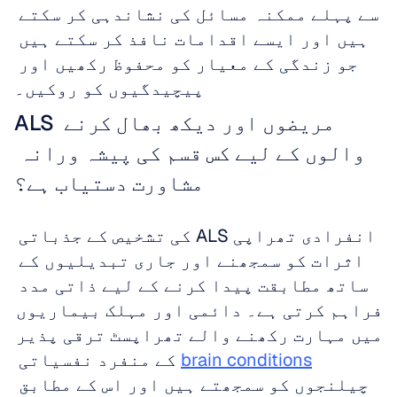
سے پہلے ممکنہ مسائل کی نشاندہی کر سکتے 
ہیں اور ایسے اقدامات نافذ کر سکتے ہیں 
جو زندگی کے معیار کو محفوظ رکھیں اور 
پیچیدگیوں کو روکیں۔
ALS مریضوں اور دیکھ بھال کرنے 
والوں کے لیے کس قسم کی پیشہ ورانہ 
مشاورت دستیاب ہے؟
انفرادی تھراپی ALS کی تشخیص کے جذباتی 
اثرات کو سمجھنے اور جاری تبدیلیوں کے 
ساتھ مطابقت پیدا کرنے کے لیے ذاتی مدد 
فراہم کرتی ہے۔ دائمی اور مہلک بیماریوں 
میں مہارت رکھنے والے تھراپسٹ ترقی پذیر 
brain conditions
 کے منفرد نفسیاتی 
چیلنجوں کو سمجھتے ہیں اور اس کے مطابق 