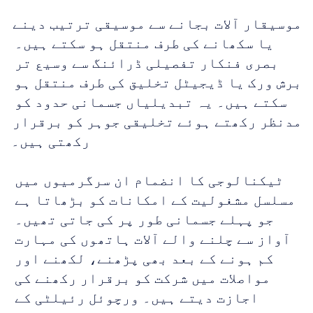
موسیقار آلات بجانے سے موسیقی ترتیب دینے 
یا سکھانے کی طرف منتقل ہو سکتے ہیں۔ 
بصری فنکار تفصیلی ڈرائنگ سے وسیع تر 
برش ورک یا ڈیجیٹل تخلیق کی طرف منتقل ہو 
سکتے ہیں۔ یہ تبدیلیاں جسمانی حدود کو 
مدنظر رکھتے ہوئے تخلیقی جوہر کو برقرار 
رکھتی ہیں۔
ٹیکنالوجی کا انضمام ان سرگرمیوں میں 
مسلسل مشغولیت کے امکانات کو بڑھاتا ہے 
جو پہلے جسمانی طور پر کی جاتی تھیں۔ 
آواز سے چلنے والے آلات ہاتھوں کی مہارت 
کم ہونے کے بعد بھی پڑھنے، لکھنے اور 
مواصلات میں شرکت کو برقرار رکھنے کی 
اجازت دیتے ہیں۔ ورچوئل رئیلٹی کے 