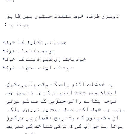
دوسری طرف، خوف متعدد جہتوں میں ظاہر 
ہوتا ہے:
جسمانی تکلیف کا خوف
بوجھ بننے کا خوف
خودمختاری کھو دینے کا خوف
موت کے اپنے عمل کا خوف
یہ خدشات اکثر رات کے وقت یا پرسکون 
لمحات میں شدت اختیار کر جاتے ہیں جب 
توجہ ہٹانے والی جیزیں کم سے کم ہوتی 
ہیں۔ یہ خوف اکثر صرف موت پر نہیں، بلکہ 
ان صلاحیتوں کے بتدریج نقصان پر مرکوز 
ہوتا ہے جو آپ کی ذات کی شناخت کی تعریف 