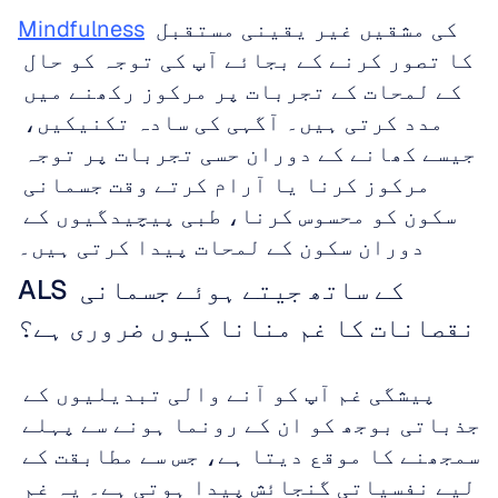
 کی مشقیں غیر یقینی مستقبل 
Mindfulness
کا تصور کرنے کے بجائے آپ کی توجہ کو حال 
کے لمحات کے تجربات پر مرکوز رکھنے میں 
مدد کرتی ہیں۔ آگہی کی سادہ تکنیکیں، 
جیسے کھانے کے دوران حسی تجربات پر توجہ 
مرکوز کرنا یا آرام کرتے وقت جسمانی 
سکون کو محسوس کرنا، طبی پیچیدگیوں کے 
دوران سکون کے لمحات پیدا کرتی ہیں۔
ALS کے ساتھ جیتے ہوئے جسمانی 
نقصانات کا غم منانا کیوں ضروری ہے؟
پیشگی غم آپ کو آنے والی تبدیلیوں کے 
جذباتی بوجھ کو ان کے رونما ہونے سے پہلے 
سمجھنے کا موقع دیتا ہے، جس سے مطابقت کے 
لیے نفسیاتی گنجائش پیدا ہوتی ہے۔ یہ غم 