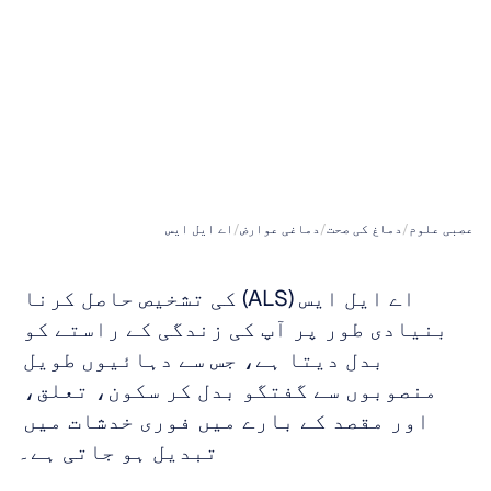
جذباتی
طور
پر
کیسے
قابو
پایا
جائے؟
عصبی علوم
/
دماغ کی صحت
/
دماغی عوارض
/
اے ایل ایس
اے ایل ایس (ALS) کی تشخیص حاصل کرنا 
بنیادی طور پر آپ کی زندگی کے راستے کو 
بدل دیتا ہے، جس سے دہائیوں طویل 
منصوبوں سے گفتگو بدل کر سکون، تعلق، 
اور مقصد کے بارے میں فوری خدشات میں 
تبدیل ہو جاتی ہے۔