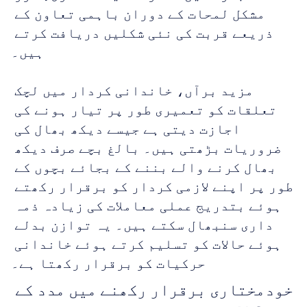
مشکل لمحات کے دوران باہمی تعاون کے 
ذریعے قربت کی نئی شکلیں دریافت کرتے 
ہیں۔
مزید برآں، خاندانی کردار میں لچک 
تعلقات کو تعمیری طور پر تیار ہونے کی 
اجازت دیتی ہے جیسے دیکھ بھال کی 
ضروریات بڑھتی ہیں۔ بالغ بچے صرف دیکھ 
بھال کرنے والے بننے کے بجائے بچوں کے 
طور پر اپنے لازمی کردار کو برقرار رکھتے 
ہوئے بتدریج عملی معاملات کی زیادہ ذمہ 
داری سنبھال سکتے ہیں۔ یہ توازن بدلے 
ہوئے حالات کو تسلیم کرتے ہوئے خاندانی 
حرکیات کو برقرار رکھتا ہے۔
خودمختاری برقرار رکھنے میں مدد کے 