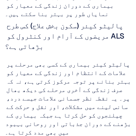
بیماری کے دوران زندگی کے معیار کو 
نمایاں طور پر بہتر بنا سکتے ہیں۔
پالیٹو کیئر (سکون بخش علاج) کس طرح 
ALS مریضوں کے آرام اور کنٹرول کو 
بڑھاتی ہے؟
پالیٹو کیئر بیماری کے کسی بھی مرحلے پر 
علامات کے انتظام اور زندگی کے معیار کو 
بہتر بنانے پر توجہ مرکوز کرتی ہے، نہ کہ 
صرف زندگی کے آخری مرحلے کی دیکھ بھال 
پر۔ یہ نقطہ نظر جسمانی علامات جیسے درد، 
سانس لینے میں مشکلات، اور نقل و حرکت کے 
چیلنجوں کو حل کرتا ہے جبکہ بیماری کے 
بڑھنے کے دوران جذباتی اور روحانی بہبود 
میں بھی مدد کرتا ہے۔