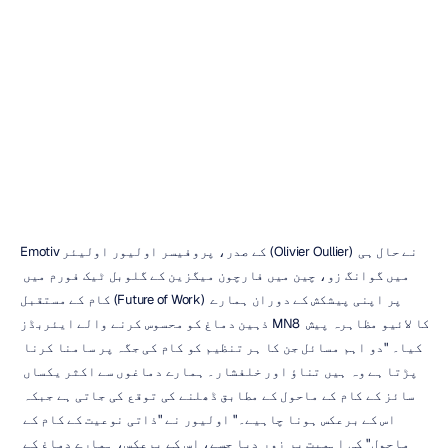
فارچیون
گلوبل
ٹیکنالوجی
فورم
Emotiv
اپ
ڈیٹ
کیا
گیا
21
نومبر،
2019
Emotiv کے صدر، پروفیسر اولیور اولیئر (Olivier Oullier) نے حال ہی 
میں گوانگ زو، چین میں فارچون میگزین کے گلوبل ٹیک فورم میں 
کام کے مستقبل (Future of Work) پر اپنی پیشکش کے دوران ہمارے 
ذہین دماغ کو محسوس کرنے والے ایئربڈز MN8 کا لائیو مظاہرہ پیش 
کیا۔ "دو اہم مسائل جن کا ہر تنظیم کو کام کی جگہ پر سامنا کرنا 
پڑتا ہے وہ ہیں تناؤ اور خلفشار۔ ہمارے دماغوں سے اکثر یکساں 
سائز کے کام کے ماحول کے مطابق ڈھلنے کی توقع کی جاتی ہے جبکہ 
اس کے برعکس ہونا چاہیے۔" اولیور نے "ذاتی نوعیت کے کام کے 
ماحول" کی اہمیت پر زور دیا جسے، اس کے برعکس، ہمارے دماغ کے 