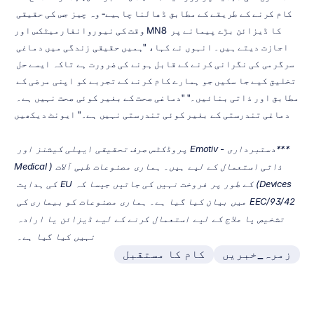
کام کرنے کے طریقے کے مطابق ڈھالنا چاہیے- وہ چیز جس کی حقیقی 
وقت کی نیوروانفارمیٹکس اور MN8 کا ڈیزائن بڑے پیمانے پر 
اجازت دیتے ہیں۔ انہوں نے کہا، "ہمیں حقیقی زندگی میں دماغی 
سرگرمی کی نگرانی کرنے کے قابل ہونے کی ضرورت ہے تاکہ ایسے حل 
تخلیق کیے جا سکیں جو ہمارے کام کرنے کے تجربے کو اپنی مرضی کے 
مطابق اور ذاتی بنائیں۔" "دماغی صحت کے بغیر کوئی صحت نہیں ہے۔ 
دماغی تندرستی کے بغیر کوئی تندرستی نہیں ہے۔" ایونٹ دیکھیں
***دستبرداری - Emotiv پروڈکٹس صرف تحقیقی ایپلی کیشنز اور 
ذاتی استعمال کے لیے ہیں۔ ہماری مصنوعات طبی آلات (Medical 
Devices) کے طور پر فروخت نہیں کی جاتیں جیسا کہ EU کی ہدایت 
93/42/EEC میں بیان کیا گیا ہے۔ ہماری مصنوعات کو بیماری کی 
تشخیص یا علاج کے لیے استعمال کرنے کے لیے ڈیزائن یا ارادہ 
نہیں کیا گیا ہے۔ 
زمرہ_خبریں
کام کا مستقبل