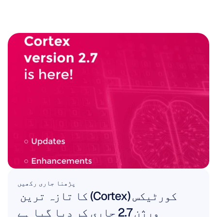
پڑھنا جاری رکھیں
کورٹیکس (Cortex) کا تازہ ترین 
ورژن 2.7 جاری کر دیا گیا ہے