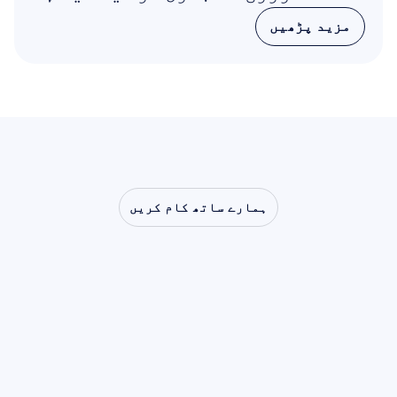
مزید پڑھیں
مزید پڑھیں
ہمارے ساتھ کام کریں
دیکھیں
کہ
جب
نیورو
سائنس
لیب
سے
باہر
قدم
رکھتی
ہے
تو
کیا
کچھ
ممکن
ہے