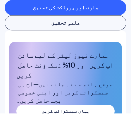
صارف اور پروڈکٹ کی تحقیق
صارف اور پروڈکٹ کی تحقیق
علمی تحقیق
علمی تحقیق
ہمارے نیوز لیٹر کے لیے سائن 
اپ کریں اور 10% ڈسکاؤنٹ حاصل 
کریں
موقع ہاتھ سے نہ جانے دیں—آج ہی 
سبسکرائب کریں اور اپنی خصوصی 
بچت حاصل کریں۔
یہاں سبسکرائب کریں
یہاں سبسکرائب کریں