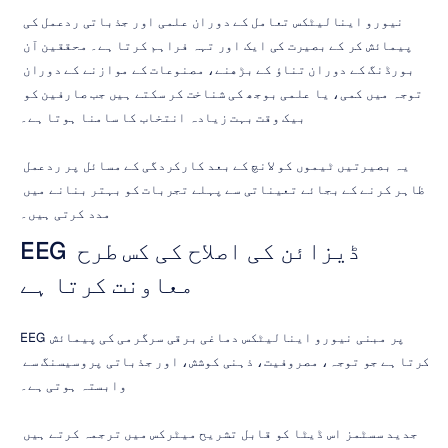
نیورو اینالیٹکس تعامل کے دوران علمی اور جذباتی ردعمل کی 
پیمائش کر کے بصیرت کی ایک اور تہہ فراہم کرتا ہے۔ محققین آن 
بورڈنگ کے دوران تناؤ کے بڑھنے، مصنوعات کے موازنے کے دوران 
توجہ میں کمی، یا علمی بوجھ کی شناخت کر سکتے ہیں جب صارفین کو 
بیک وقت بہت زیادہ انتخاب کا سامنا ہوتا ہے۔
یہ بصیرتیں ٹیموں کو لانچ کے بعد کارکردگی کے مسائل پر ردعمل 
ظاہر کرنے کے بجائے تعیناتی سے پہلے تجربات کو بہتر بنانے میں 
مدد کرتی ہیں۔
EEG ڈیزائن کی اصلاح کی کس طرح 
معاونت کرتا ہے
EEG پر مبنی نیورو اینالیٹکس دماغی برقی سرگرمی کی پیمائش 
کرتا ہے جو توجہ، مصروفیت، ذہنی کوشش، اور جذباتی پروسیسنگ سے 
وابستہ ہوتی ہے۔
جدید سسٹمز اس ڈیٹا کو قابل تشریح میٹرکس میں ترجمہ کرتے ہیں 