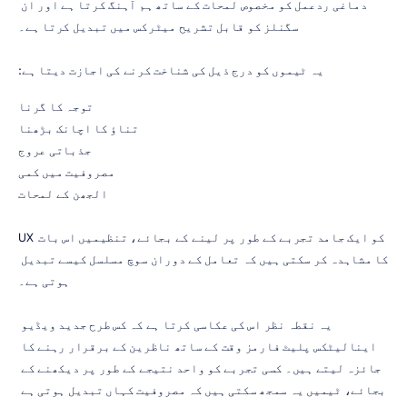
دماغی ردعمل کو مخصوص لمحات کے ساتھ ہم آہنگ کرتا ہے اور ان 
سگنلز کو قابل تشریح میٹرکس میں تبدیل کرتا ہے۔
یہ ٹیموں کو درج ذیل کی شناخت کرنے کی اجازت دیتا ہے:
توجہ کا گرنا
تناؤ کا اچانک بڑھنا
جذباتی عروج
مصروفیت میں کمی
الجھن کے لمحات
UX کو ایک جامد تجربے کے طور پر لینے کے بجائے، تنظیمیں اس بات 
کا مشاہدہ کر سکتی ہیں کہ تعامل کے دوران سوچ مسلسل کیسے تبدیل 
ہوتی ہے۔
یہ نقطہ نظر اس کی عکاسی کرتا ہے کہ کس طرح جدید ویڈیو 
اینالیٹکس پلیٹ فارمز وقت کے ساتھ ناظرین کے برقرار رہنے کا 
جائزہ لیتے ہیں۔ کسی تجربے کو واحد نتیجے کے طور پر دیکھنے کے 
بجائے، ٹیمیں یہ سمجھ سکتی ہیں کہ مصروفیت کہاں تبدیل ہوتی ہے 