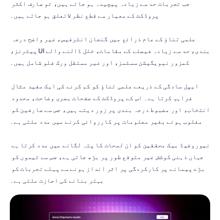
جب تجربات حد سے زیادہ پیچیدہ ہو جاتے ہیں، تو صارف اکثر 
پروڈکٹ کے معیار سے قطع نظر لاتعلق ہو جاتے ہیں۔
علمی تناؤ کے عام ذرائع میں گنجان انٹرفیس، غیر واضح درجہ 
بندی، حد سے زیادہ فیصلے کے مقامات، خلل ڈالنے والے UI پیٹرنز، 
کمزور نیویگیشن سسٹمز، اور غیر مستقل ورک فلو شامل ہیں۔
ایپل سادگی کے ذریعے علمی تناؤ کو کم کرنے کی ایک مفید مثال 
فراہم کرتا ہے۔ اس کے پروڈکٹ کے صفحات بصری وضاحت، محدود 
انتخاب، اور مضبوط درجہ بندی پر زور دیتے ہیں، جس سے صارفین کو 
مغلوب ہوئے بغیر معلومات پر کارروائی کرنے میں مدد ملتی ہے۔
نیوروفیڈ بیک محققین کو ان لمحات کا پتہ لگانے میں مدد کرتا ہے 
جہاں ذہنی کوشش غیر متوقع طور پر بڑھ جاتی ہے، جس سے ٹیموں کو 
بڑے پیمانے پر کارکردگی پر اثر انداز ہونے سے پہلے تجربات کو 
بہتر بنانے کی اجازت ملتی ہے۔