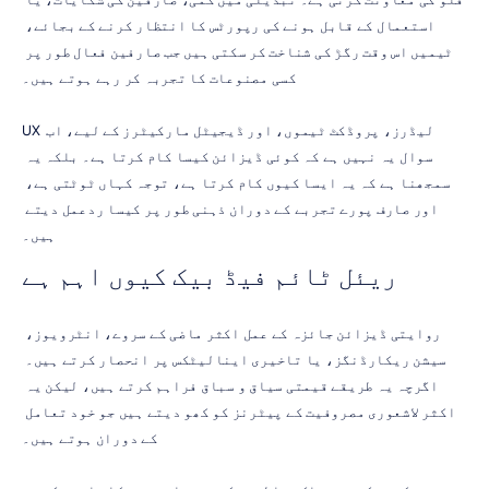
استعمال کے قابل ہونے کی رپورٹس کا انتظار کرنے کے بجائے، 
ٹیمیں اس وقت رگڑ کی شناخت کر سکتی ہیں جب صارفین فعال طور پر 
کسی مصنوعات کا تجربہ کر رہے ہوتے ہیں۔
UX لیڈرز، پروڈکٹ ٹیموں، اور ڈیجیٹل مارکیٹرز کے لیے، اب 
سوال یہ نہیں ہے کہ کوئی ڈیزائن کیسا کام کرتا ہے۔ بلکہ یہ 
سمجھنا ہے کہ یہ ایسا کیوں کام کرتا ہے، توجہ کہاں ٹوٹتی ہے، 
اور صارف پورے تجربے کے دوران ذہنی طور پر کیسا ردعمل دیتے 
ہیں۔
ریئل ٹائم فیڈ بیک کیوں اہم ہے
روایتی ڈیزائن جائزہ کے عمل اکثر ماضی کے سروے، انٹرویوز، 
سیشن ریکارڈنگز، یا تاخیری اینالیٹکس پر انحصار کرتے ہیں۔ 
اگرچہ یہ طریقے قیمتی سیاق و سباق فراہم کرتے ہیں، لیکن یہ 
اکثر لاشعوری مصروفیت کے پیٹرنز کو کھو دیتے ہیں جو خود تعامل 
کے دوران ہوتے ہیں۔