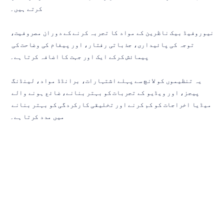
کرتے ہیں۔
نیوروفیڈ بیک ناظرین کے مواد کا تجربہ کرنے کے دوران مصروفیت، 
توجہ کی پائیداری، جذباتی رفتار، اور پیغام کی وضاحت کی 
پیمائش کرکے ایک اور جہت کا اضافہ کرتا ہے۔
یہ تنظیموں کو لانچ سے پہلے اشتہارات، برانڈڈ مواد، لینڈنگ 
پیجز، اور ویڈیو کے تجربات کو بہتر بنانے، ضائع ہونے والے 
میڈیا اخراجات کو کم کرنے اور تخلیقی کارکردگی کو بہتر بنانے 
میں مدد کرتا ہے۔
تیز تر تکراری سائیکلز کی معاونت 
کرنا
ریئل ٹائم نیوروفیڈ بیک کے سب سے مضبوط فوائد میں سے ایک اس کی 
رفتار ہے۔
روایتی تحقیقی چکروں میں بصیرت سامنے آنے سے پہلے ڈیٹا اکٹھا 