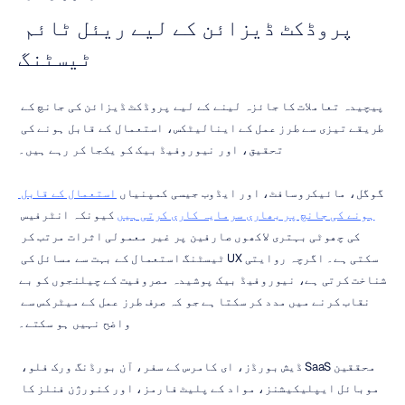
پروڈکٹ ڈیزائن کے لیے ریئل ٹائم 
ٹیسٹنگ
پیچیدہ تعاملات کا جائزہ لینے کے لیے پروڈکٹ ڈیزائن کی جانچ کے 
طریقے تیزی سے طرز عمل کے اینالیٹکس، استعمال کے قابل ہونے کی 
تحقیق، اور نیوروفیڈ بیک کو یکجا کر رہے ہیں۔
گوگل، مائیکروسافٹ، اور ایڈوب جیسی کمپنیاں 
استعمال کے قابل 
ہونے کی جانچ پر بھاری سرمایہ کاری کرتی ہیں
 کیونکہ انٹرفیس 
کی چھوٹی بہتری لاکھوں صارفین پر غیر معمولی اثرات مرتب کر 
سکتی ہے۔ اگرچہ روایتی UX ٹیسٹنگ استعمال کے بہت سے مسائل کی 
شناخت کرتی ہے، نیوروفیڈ بیک پوشیدہ مصروفیت کے چیلنجوں کو بے 
نقاب کرنے میں مدد کر سکتا ہے جو کہ صرف طرز عمل کے میٹرکس سے 
واضح نہیں ہو سکتے۔
محققین SaaS ڈیش بورڈز، ای کامرس کے سفر، آن بورڈنگ ورک فلو، 
موبائل ایپلیکیشنز، مواد کے پلیٹ فارمز، اور کنورژن فنلز کا 