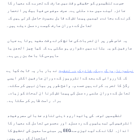
جس سے تنظیموں کو حقیقی وقت میں صارف کے تجربے کے معیار کا 
جائزہ لینے میں مدد ملتی ہے۔ صرف موضوعی فیڈ بیک پر انحصار 
کرنے کے بجائے، ٹیمیں پیمائش کے قابل بصیرت حاصل کرتی ہیں کہ 
تعامل کے دوران صارف کیسے ردعمل دیتے ہیں۔
یہ خاص طور پر ان تجربات کی جانچ کرتے وقت مفید ہوتا ہے جہاں 
صارفین کو یہ بتانے میں دشواری ہو سکتی ہے کہ کیا چیز الجھن یا 
مایوسی کا باعث بن رہی ہے۔
نیلسن نارمن گروپ کی شائع کردہ تحقیق
 نے بار بار یہ ثابت کیا ہے 
کہ کارروائی کے بعد کے انٹرویوز کے دوران صارفین اکثر ایسی 
رگڑ کا تجربہ کرتے ہیں جسے وہ واضح طور پر بیان نہیں کر سکتے۔ 
تعامل کے دوران علمی ردعمل کی پیمائش کرنا ان لمحات کو زیادہ 
براہ راست ظاہر کر سکتا ہے۔
تنظیمیں توجہ کی پائیداری، ذہنی تناؤ، جذباتی مصروفیت، 
انٹرفیس کی تبدیلیوں کے ردعمل، اور مجموعی تعامل کے معیار کا 
اندازہ لگانے کے لیے تیزی سے EEG پر مبنی سامعین کی تحقیق کا 
استعمال کر رہی ہیں۔