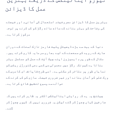
عمل کا ڈیزائن
بہترین عمل کا ڈیزائن مصروفیت، استعمال کی آسانی، اور فیصلے 
کی وضاحت کو بہتر بنانے کے ساتھ ساتھ رگڑ کو کم کرنے پر توجہ 
مرکوز کرتا ہے۔
دنیا کے بہت سے بڑے ڈیجیٹل پلیٹ فارمز نازک لمحات کے دوران 
صارف کے رویے کو سمجھنے کے لیے بھاری سرمایہ کاری کرتے ہیں۔ 
مثال کے طور پر، ایمیزون اپنے چیک آؤٹ کے عمل کو مسلسل بہتر 
بناتا ہے کیونکہ رگڑ میں معمولی سی کمی بھی کنورژن ریٹس کو 
نمایاں طور پر متاثر کر سکتی ہے۔ اسی طرح شاپائف ای کامرس کے 
ورک فلو کو آسان بنانے اور غیر ضروری فیصلہ سازی کو کم کرنے کے 
حوالے سے وسیع تحقیق شائع کرتا ہے۔
چیلنج یہ ہے کہ روایتی اینالیٹکس اکثر یہ ظاہر کرتے ہیں کہ 
صارفین کہاں چھوڑ کر گئے لیکن یہ ضروری نہیں کہ کیوں چھوڑ کر 
گئے۔