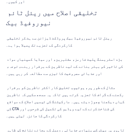
اور کیوں۔
تخلیقی اصلاح میں ریئل ٹائم 
نیوروفیڈ بیک
ریئل ٹائم نیوروفیڈ بیک پروڈکٹ ڈیزائن سے ہٹ کر تخلیقی 
کارکردگی کے تجزیے تک پھیلا ہوا ہے۔
بڑے اسٹریمنگ پلیٹ فارمز، مشتہرین، اور میڈیا کمپنیاں مواد 
کی تاثیر کو بہتر بنانے کے لیے ناظرین کے برقرار رہنے، توجہ، 
اور جذباتی مصروفیت کا تیزی سے مطالعہ کر رہی ہیں۔
مثال کے طور پر، یوٹیوب تخلیق کار اکثر ناظرین کو برقرار 
رکھنے کے گراف کا تجزیہ کرتے ہیں تاکہ یہ سمجھ سکیں کہ ناظرین 
کہاں دیکھنا چھوڑ دیتے ہیں۔ مارکیٹنگ کی ٹیمیں اصلاح کے مواقع 
کی شناخت کرنے کے لیے ویڈیو کی تکمیل کی شرحوں اور CTA کی 
کارکردگی کا جائزہ لیتی ہیں۔
تاہم، یہ میٹرکس بنیادی جذباتی ردعمل کے بجائے نتائج کو ظاہر 