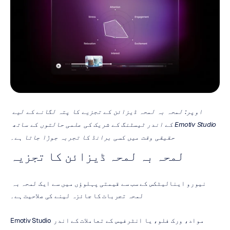
اوپر: لمحہ بہ لمحہ ڈیزائن کے تجزیے کا پتہ لگانے کے لیے 
Emotiv Studio کے اندر ٹیسٹنگ کے شریک کی علمی حالتوں کے ساتھ 
حقیقی وقت میں کسی برانڈ کا تجربہ جوڑا جاتا ہے۔
لمحہ بہ لمحہ ڈیزائن کا تجزیہ
نیورو اینالیٹکس کے سب سے قیمتی پہلوؤں میں سے ایک لمحہ بہ 
لمحہ تجربات کا جائزہ لینے کی صلاحیت ہے۔
Emotiv Studio مواد، ورک فلو، یا انٹرفیس کے تعاملات کے اندر 