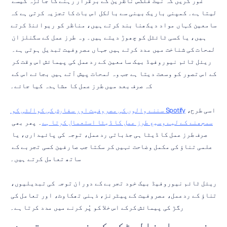
غور کریں کہ نیٹ فلکس ناظرین کے برقرار رہنے کا جائزہ کیسے 
لیتا ہے۔ کمپنی باریک بینی سے بالکل اس بات کا تجزیہ کرتی ہے کہ 
سامعین کہاں مواد دیکھنا بند کرتے ہیں، مناظر کو ریوائنڈ کرتے 
ہیں، یا کسی ٹائٹل کو چھوڑ دیتے ہیں۔ وہ طرز عمل کے سگنلز ان 
لمحات کی شناخت میں مدد کرتے ہیں جہاں مصروفیت تبدیل ہوتی ہے۔ 
ریئل ٹائم نیوروفیڈ بیک سامعین کے ردعمل کی پیمائش اس وقت کر 
کے اس تصور کو وسعت دیتا ہے جب وہ لمحات پیش آتے ہیں بجائے اس کے 
کہ صرف بعد میں طرز عمل کا مشاہدہ کیا جائے۔
اسی طرح، 
Spotify سننے والوں کی مصروفیت اور سفارش کی کوالٹی کو 
سمجھنے کے لیے وسیع طرز عمل کا ڈیٹا استعمال کرتا ہے
۔ پھر بھی 
صرف طرز عمل کا ڈیٹا ہی جذباتی ردعمل، توجہ کی پائیداری، یا 
علمی تناؤ کی مکمل وضاحت نہیں کر سکتا جب صارفین کسی تجربے کے 
ساتھ تعامل کرتے ہیں۔
ریئل ٹائم نیوروفیڈ بیک خود تجربے کے دوران توجہ کی تبدیلیوں، 
تناؤ کے ردعمل، مصروفیت کے پیٹرنز، ذہنی تھکاوٹ، اور تعامل کی 
رگڑ کی پیمائش کرکے اس خلا کو پُر کرنے میں مدد کرتا ہے۔
نیورو اینالیٹکس کے ذریعے بہترین 