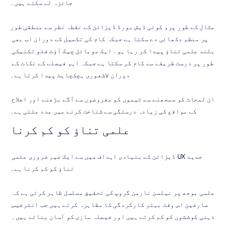
جائزہ لے سکتے ہیں۔
مثال کے طور پر، کوئی ڈیش بورڈ ڈیزائن کے نقطہ نظر سے منطقی طور 
پر منظم دکھائی دے سکتا ہے جبکہ کام کی تکمیل کے دوران اب بھی 
بلند علمی تناؤ پیدا کر رہا ہو۔ ایک موبائل چیک آؤٹ فلو تکنیکی 
طور پر درست طریقے سے کام کر سکتا ہے جبکہ اہم فیصلے کے نکات کے 
دوران لاشعوری ہچکچاہٹ پیدا کرتا ہے۔
ان لمحات کو سمجھنے سے ٹیموں کو مفروضوں سے آگے بڑھنے اور اصلاح 
کے مواقع کی زیادہ درستگی سے شناخت کرنے میں مدد ملتی ہے۔
علمی تناؤ کو کم کرنا
جدید UX ڈیزائن کے بنیادی اہداف میں سے ایک غیر ضروری علمی 
تناؤ کو کم کرنا ہے۔
علمی بوجھ پر نیلسن نارمن گروپ کی تحقیق مسلسل ظاہر کرتی ہے کہ 
صارفین اس وقت بہتر کارکردگی کا مظاہرہ کرتے ہیں جب انٹرفیس 
ذہنی کوششوں کو کم کرتے ہیں اور فیصلہ سازی کو آسان بناتے ہیں۔ 