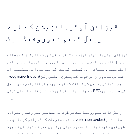
ڈیزائن آپٹیمائزیشن کے لیے 
ریئل ٹائم نیوروفیڈ بیک
ڈیزائن آپٹیمائزیشن تیزی سے تاخیری فیڈ بیک سائیکلز کے بجائے 
ریئل ٹائم پیمائش پر منحصر ہوتی جا رہی ہے۔ ڈیجیٹل مصنوعات، 
انٹرفیسز، مہمات، اور کسٹمر کے سفر کو بنانے والی تنظیمیں اب 
تعامل کے دوران ہی توجہ کے پیٹرن، علمی رگڑ (cognitive friction)، 
اور جذباتی ردعمل کی شناخت کے لیے نیورو اینالیٹکس، طرز عمل 
کی جانچ، اور EEG سے چلنے والے فیڈ بیک سسٹمز کا استعمال کرتی 
ہیں۔
ریئل ٹائم نیوروفیڈ بیک کی طرف یہ تبدیلی تیز رفتار تکراری 
سائیکلز (iteration cycles)، بہتر مصنوعات کے ڈیزائن کی جانچ کے 
طریقوں، اور زیادہ ثبوت پر مبنی بہترین عمل کے ڈیزائن کے ورک 
فلو کی معاونت کرتی ہے۔ تبدیلی میں کمی، صارفین کی شکایات، یا 