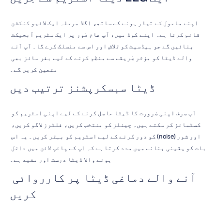
اپنے ماحول کے تیار ہونے کے ساتھ، اگلا مرحلہ ایک لائیو کنکشن 
قائم کرنا ہے۔ اپنے کوڈ میں، آپ عام طور پر ایک سٹریم آبجیکٹ 
بنائیں گے جو ہیڈسیٹ کو تلاش اور اس سے منسلک کرے گا۔ آپ آنے 
والے ڈیٹا کو مؤثر طریقے سے منظم کرنے کے لیے بفر سائز بھی 
متعین کریں گے۔
ڈیٹا سبسکرپشنز ترتیب دیں
آپ صرف اپنی ضرورت کا ڈیٹا حاصل کرنے کے لیے اپنی اسٹریم کو 
کسٹمائز کر سکتے ہیں۔ چینلز کو منتخب کریں، فلٹرز لاگو کریں، 
اور شور (noise) کو دور کرنے کے لیے اسٹریم کو بہتر کریں۔ یہ اس 
بات کو یقینی بنانے میں مدد کرتا ہے کہ آپ کے پائپ لائن میں داخل 
ہونے والا ڈیٹا درست اور مفید ہے۔
آنے والے دماغی ڈیٹا پر کارروائی 
کریں