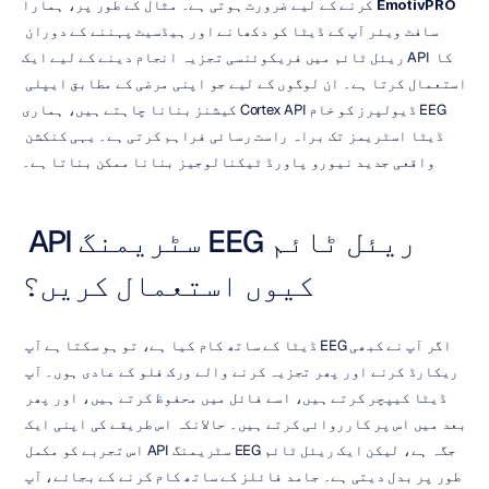
EmotivPRO
کرنے کے لیے ضرورت ہوتی ہے۔ مثال کے طور پر، ہمارا 
سافٹ ویئر آپ کے ڈیٹا کو دکھانے اور ہیڈسیٹ پہننے کے دوران 
ریئل ٹائم میں فریکوئنسی تجزیہ انجام دینے کے لیے ایک API کا 
استعمال کرتا ہے۔ ان لوگوں کے لیے جو اپنی مرضی کے مطابق ایپلی 
کیشنز بنانا چاہتے ہیں، ہماری Cortex API ڈیولپرز کو خام EEG 
ڈیٹا اسٹریمز تک براہ راست رسائی فراہم کرتی ہے۔ یہی کنکشن 
واقعی جدید نیورو پاورڈ ٹیکنالوجیز بنانا ممکن بناتا ہے۔
ریئل ٹائم EEG سٹریمنگ API 
کیوں استعمال کریں؟
اگر آپ نے کبھی EEG ڈیٹا کے ساتھ کام کیا ہے، تو ہو سکتا ہے آپ 
ریکارڈ کرنے اور پھر تجزیہ کرنے والے ورک فلو کے عادی ہوں۔ آپ 
ڈیٹا کیپچر کرتے ہیں، اسے فائل میں محفوظ کرتے ہیں، اور پھر 
بعد میں اس پر کارروائی کرتے ہیں۔ حالانکہ اس طریقے کی اپنی ایک 
جگہ ہے، لیکن ایک ریئل ٹائم EEG سٹریمنگ API اس تجربے کو مکمل 
طور پر بدل دیتی ہے۔ جامد فائلز کے ساتھ کام کرنے کے بجائے، آپ 