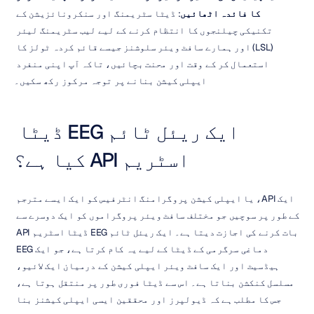
کا فائدہ اٹھائیں
: ڈیٹا سٹریمنگ اور سنکرونائزیشن کے 
تکنیکی چیلنجوں کا انتظام کرنے کے لیے لیب سٹریمنگ لیئر 
(LSL) اور ہمارے سافٹ ویئر سلوشنز جیسے قائم کردہ ٹولز کا 
استعمال کر کے وقت اور محنت بچائیں، تاکہ آپ اپنی منفرد 
ایپلی کیشن بنانے پر توجہ مرکوز رکھ سکیں۔
ایک ریئل ٹائم EEG ڈیٹا 
اسٹریم API کیا ہے؟
ایک API، یا ایپلی کیشن پروگرامنگ انٹرفیس کو ایک ایسے مترجم 
کے طور پر سوچیں جو مختلف سافٹ ویئر پروگراموں کو ایک دوسرے سے 
بات کرنے کی اجازت دیتا ہے۔ ایک ریئل ٹائم EEG ڈیٹا اسٹریم API 
دماغی سرگرمی کے ڈیٹا کے لیے یہ کام کرتا ہے، جو ایک EEG 
ہیڈسیٹ اور ایک سافٹ ویئر ایپلی کیشن کے درمیان ایک لائیو، 
مسلسل کنکشن بناتا ہے۔ اس سے ڈیٹا فوری طور پر منتقل ہوتا ہے، 
جس کا مطلب ہے کہ ڈیولپرز اور محققین ایسی ایپلی کیشنز بنا 