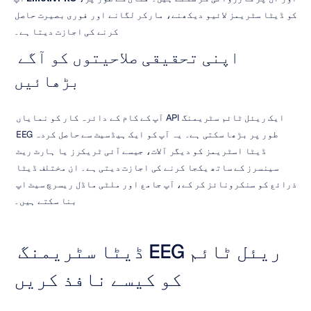
کو ڈیٹا سٹریمز لائیو دیکھنے، مارکر لگانے اور فوری بصیرت حاصل 
کرنے کی اجازت دیتا ہے۔
اپنی تحقیقی صلاحیتوں کو آگے 
بڑھائیں
ایک ریئل ٹائم سٹریمنگ API آپ کے کام کے دائرہ کار کو نمایاں 
طور پر بڑھا سکتی ہے۔ یہ آپ کو ایک ہیڈسیٹ سے حاصل کردہ EEG 
ڈیٹا اسٹریمز کو دیگر آلات، جیسے آئی ٹریکرز یا ہارٹ ریٹ 
سینسرز کے ساتھ یکجا کرنے کی اجازت دیتی ہے۔ ان مختلف ڈیٹا 
ذرائع کو سنکرونائز کر کے، آپ جامع اور ملٹی ماڈل ریسرچ سیٹ اپ 
بنا سکتے ہیں۔
ریئل ٹائم EEG ڈیٹا سٹریمنگ 
کو کیسے نافذ کریں