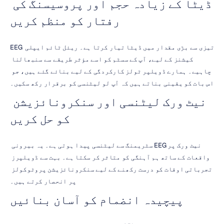
ڈیٹا کے زیادہ حجم اور پروسیسنگ کی 
رفتار کو منظم کریں
EEG تیزی سے بڑی مقدار میں ڈیٹا تیار کرتا ہے۔ ریئل ٹائم ایپلی 
کیشنز کے لیے، آپ کے سسٹم کو اسے مؤثر طریقے سے سنبھالنا 
چاہیے۔ ہمارے ڈویلپر ٹولز کارکردگی کے لیے بنائے گئے ہیں، جو 
اس بات کو یقینی بناتے ہیں کہ آپ لو لیٹنسی کو برقرار رکھ سکیں۔
نیٹ ورک لیٹنسی اور سنکرونائزیشن 
کو حل کریں
نیٹ ورک پر EEG سٹریمنگ سے لیٹنسی پیدا ہوتی ہے۔ یہ بیرونی 
واقعات کے ساتھ ہم آہنگی کو متاثر کر سکتا ہے۔ بہت سے ڈویلپرز 
تجرباتی اوقات کو درست رکھنے کے لیے سنکرونائزیشن پروٹوکولز 
پر انحصار کرتے ہیں۔
پیچیدہ انضمام کو آسان بنائیں