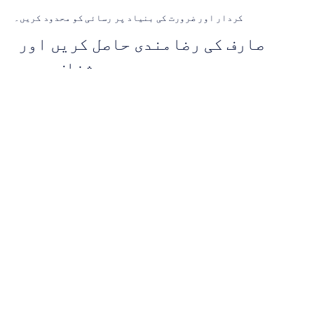
کردار اور ضرورت کی بنیاد پر رسائی کو محدود کریں۔
صارف کی رضامندی حاصل کریں اور 
شفاف رہیں
اس بارے میں واضح رہیں کہ آپ کیا جمع کرتے ہیں، کیوں جمع کرتے 
ہیں، اور اسے کیسے استعمال کیا جائے گا۔
تعمیل کے لیے باقاعدہ آڈٹ کریں
اس بات کو یقینی بنانے کے لیے باقاعدہ جائزے لیں کہ رازداری کے 
بہترین طریقے برقرار رہیں۔
قابل اعتماد EEG ڈیٹا سٹریمز 
کیسے حاصل کریں
درست سیمپلنگ ریٹ کا انتخاب کریں