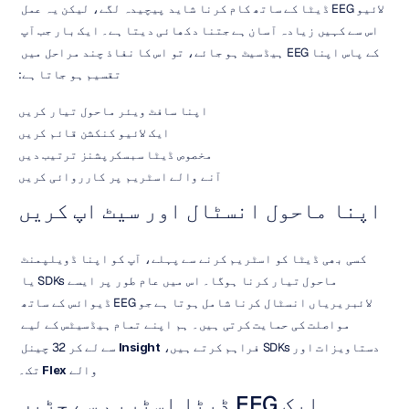
لائیو EEG ڈیٹا کے ساتھ کام کرنا شاید پیچیدہ لگے، لیکن یہ عمل 
اس سے کہیں زیادہ آسان ہے جتنا دکھائی دیتا ہے۔ ایک بار جب آپ 
کے پاس اپنا EEG ہیڈسیٹ ہو جائے، تو اس کا نفاذ چند مراحل میں 
تقسیم ہو جاتا ہے:
اپنا سافٹ ویئر ماحول تیار کریں
ایک لائیو کنکشن قائم کریں
مخصوص ڈیٹا سبسکرپشنز ترتیب دیں
آنے والے اسٹریم پر کارروائی کریں
اپنا ماحول انسٹال اور سیٹ اپ کریں
کسی بھی ڈیٹا کو اسٹریم کرنے سے پہلے، آپ کو اپنا ڈویلپمنٹ 
ماحول تیار کرنا ہوگا۔ اس میں عام طور پر ایسے SDKs یا 
لائبریریاں انسٹال کرنا شامل ہوتا ہے جو EEG ڈیوائس کے ساتھ 
مواصلت کی حمایت کرتی ہیں۔ ہم اپنے تمام ہیڈسیٹس کے لیے 
دستاویزات اور SDKs فراہم کرتے ہیں، 
Insight
 سے لے کر 32 چینل 
والے 
Flex
 تک۔
ایک EEG ڈیٹا اسٹریم سے جڑیں