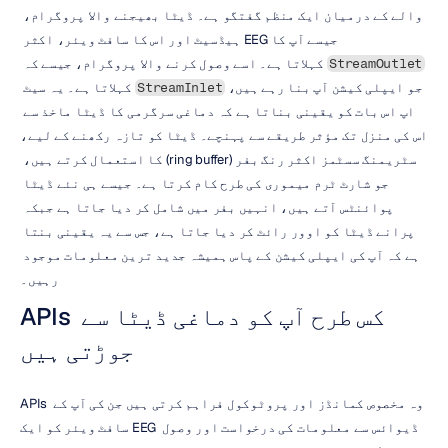
والے کے درمیان ایک منظم گفتگو ہے۔ ڈیٹا بھیجنے والا پروگرام، 
جیسے آپ کا EEG ہیڈسیٹ اور اس کا سافٹ ویئر، اکثر 
 کہلاتا ہے۔ اسے وصول کرنے والا پروگرام، جیسے کہ 
StreamOutlet
جو ایپلی کیشن آپ بنا رہے ہیں، 
 کہلاتا ہے۔ یہ سیٹ 
StreamInlet
اپ اس بات کو یقینی بناتا ہے کہ دماغی سرگرمی کا ڈیٹا ماخذ سے 
اس کی منزل تک مؤثر طریقے سے پہنچے۔ ڈیٹا کو تازہ رکھنے کے لیے، 
سٹریمنگ سسٹمز اکثر رنگ بفر (ring buffer) کا استعمال کرتے ہیں، 
جو شارٹ ٹرم میموری کی طرح کام کرتا ہے۔ جیسے ہی نئے ڈیٹا 
پوائنٹس آتے ہیں، انہیں بفر میں شامل کر دیا جاتا ہے جبکہ 
پرانے ڈیٹا کو اوور رائٹ کر دیا جاتا ہے، جس سے یہ یقینی بنتا 
ہے کہ آپ کی ایپلی کیشن کے پاس ہمیشہ جدید ترین معلومات موجود 
رہیں۔
APIs کس طرح آپ کو دماغی ڈیٹا سے 
جوڑتی ہیں
APIs وہ مخصوص کمانڈز اور پروٹوکول فراہم کرتی ہیں جن کی آپ کے 
سافٹ ویئر کو ایک EEG ڈیوائس سے معلومات کی درخواست اور وصول 