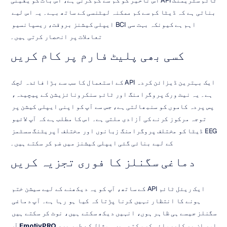
ٹائم سٹریمنگ API اس تاخیر کو کم سے کم کرتی ہے، اس بات کو یقینی 
بناتی ہے کہ ڈیٹا کم سے کم ممکنہ لیٹنسی کے ساتھ بہے۔ یہ اس لیے 
اہم ہے کیونکہ بہت سی BCI ایپلی کیشنز بروقت، ریسپانسیو 
تعاملات پر انحصار کرتی ہیں۔
کسی بھی پلیٹ فارم پر کام کریں
ایک بہترین ڈیزائن کردہ API کے استعمال کا سب سے بڑا فائدہ لچک 
ہے۔ یہ نیٹ ورک پروگرامنگ اور ٹائم سنکرونائزیشن کے پیچیدہ، 
پس پردہ کاموں کو سنبھالتی ہے، جس سے آپ کو اپنی ایپلی کیشن پر 
توجہ مرکوز کرنے کی آزادی ملتی ہے۔ اس کا مطلب ہے کہ آپ لائیو 
EEG ڈیٹا کو مختلف پروگرامنگ زبانوں اور مختلف آپریٹنگ سسٹمز 
کے لیے بنائی گئی ایپلی کیشنز میں ضم کر سکتے ہیں۔
دماغی سگنلز کا فوری تجزیہ کریں
ایک ریئل ٹائم API کے ساتھ، آپ کو یہ دیکھنے کے لیے سیشن ختم 
ہونے کا انتظار نہیں کرنا پڑتا کہ کیا ہو رہا ہے۔ آپ دماغی 
سگنلز جیسے ہی ظاہر ہوں، انہیں دیکھ سکتے ہیں، نوٹ کر سکتے ہیں 
اور ان پر کارروائی کر سکتے ہیں۔ مثال کے طور پر، 
EmotivPRO
 آپ 