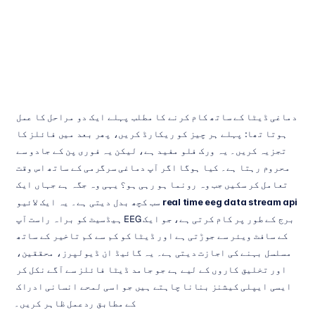
کیا
ہے؟
دیونگ
تران
اپ
ڈیٹ
کیا
گیا
18
نومبر،
2025
دماغی ڈیٹا کے ساتھ کام کرنے کا مطلب پہلے ایک دو مراحل کا عمل 
ہوتا تھا: پہلے ہر چیز کو ریکارڈ کریں، پھر بعد میں فائلز کا 
تجزیہ کریں۔ یہ ورک فلو مفید ہے، لیکن یہ فوری پن کے جادو سے 
محروم رہتا ہے۔ کیا ہوگا اگر آپ دماغی سرگرمی کے ساتھ اس وقت 
تعامل کر سکیں جب وہ رونما ہو رہی ہو؟ یہی وہ جگہ ہے جہاں ایک 
real time eeg data stream api
 سب کچھ بدل دیتی ہے۔ یہ ایک لائیو 
برج کے طور پر کام کرتی ہے، جو ایک EEG ہیڈسیٹ کو براہ راست آپ 
کے سافٹ ویئر سے جوڑتی ہے اور ڈیٹا کو کم سے کم تاخیر کے ساتھ 
مسلسل بہنے کی اجازت دیتی ہے۔ یہ گائیڈ ان ڈیولپرز، محققین، 
اور تخلیق کاروں کے لیے ہے جو جامد ڈیٹا فائلز سے آگے نکل کر 
ایسی ایپلی کیشنز بنانا چاہتے ہیں جو اسی لمحے انسانی ادراک 
کے مطابق ردعمل ظاہر کریں۔