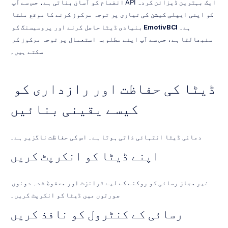
ایک بہترین ڈیزائن کردہ API انضمام کو آسان بناتی ہے، جس سے آپ 
کو اپنی ایپلی کیشن کی تیاری پر توجہ مرکوز کرنے کا موقع ملتا 
ہے۔ 
EmotivBCI
 بنیادی ڈیٹا حاصل کرنے اور پروسیسنگ کو 
سنبھالتا ہے، جس سے آپ اپنے مطلوبہ استعمال پر توجہ مرکوز کر 
سکتے ہیں۔
ڈیٹا کی حفاظت اور رازداری کو 
کیسے یقینی بنائیں
دماغی ڈیٹا انتہائی ذاتی ہوتا ہے۔ اس کی حفاظت ناگزیر ہے۔
اپنے ڈیٹا کو انکرپٹ کریں
غیر مجاز رسائی کو روکنے کے لیے ٹرانزٹ اور محفوظ شدہ دونوں 
صورتوں میں ڈیٹا کو انکرپٹ کریں۔
رسائی کے کنٹرول کو نافذ کریں