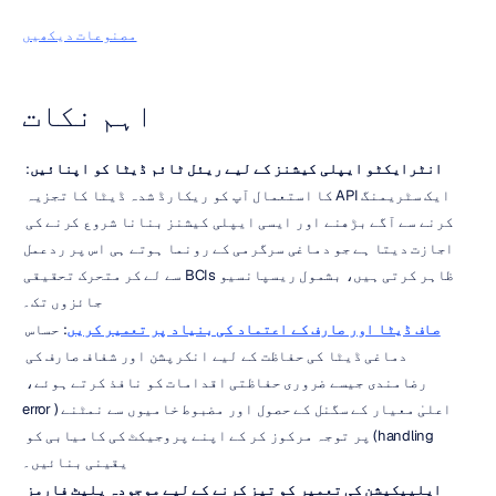
مصنوعات دیکھیں
اہم نکات
انٹرایکٹو ایپلی کیشنز کے لیے ریئل ٹائم ڈیٹا کو اپنائیں
: 
ایک سٹریمنگ API کا استعمال آپ کو ریکارڈ شدہ ڈیٹا کا تجزیہ 
کرنے سے آگے بڑھنے اور ایسی ایپلی کیشنز بنانا شروع کرنے کی 
اجازت دیتا ہے جو دماغی سرگرمی کے رونما ہوتے ہی اس پر ردعمل 
ظاہر کرتی ہیں، بشمول ریسپانسیو BCIs سے لے کر متحرک تحقیقی 
جائزوں تک۔
صاف ڈیٹا اور صارف کے اعتماد کی بنیاد پر تعمیر کریں
: حساس 
دماغی ڈیٹا کی حفاظت کے لیے انکرپشن اور شفاف صارف کی 
رضامندی جیسے ضروری حفاظتی اقدامات کو نافذ کرتے ہوئے، 
اعلیٰ معیار کے سگنل کے حصول اور مضبوط خامیوں سے نمٹنے (error 
handling) پر توجہ مرکوز کر کے اپنے پروجیکٹ کی کامیابی کو 
یقینی بنائیں۔
ایلپیکیشن کی تعمیر کو تیز کرنے کے لیے موجودہ پلیٹ فارمز 