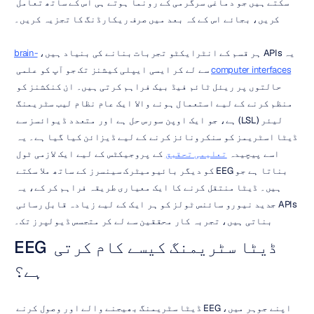
سکتے ہیں جو دماغی سرگرمی کے رونما ہوتے ہی اس کے ساتھ تعامل 
کریں، بجائے اس کے کہ بعد میں صرف ریکارڈنگ کا تجزیہ کریں۔
یہ APIs ہر قسم کے انٹرایکٹو تجربات بنانے کی بنیاد ہیں، 
brain-
computer interfaces
 سے لے کر ایسی ایپلی کیشنز تک جو آپ کو علمی 
حالتوں پر ریئل ٹائم فیڈ بیک فراہم کرتی ہیں۔ ان کنکشنز کو 
منظم کرنے کے لیے استعمال ہونے والا ایک عام نظام لیب سٹریمنگ 
لیئر (LSL) ہے، جو ایک اوپن سورس حل ہے اور متعدد ڈیوائسز سے 
ڈیٹا اسٹریمز کو سنکرونائز کرنے کے لیے ڈیزائن کیا گیا ہے۔ یہ 
اسے پیچیدہ 
تعلیمی تحقیق
 کے پروجیکٹس کے لیے ایک لازمی ٹول 
بناتا ہے جو EEG کو دیگر بائیومیٹرک سینسرز کے ساتھ ملا سکتے 
ہیں۔ ڈیٹا منتقل کرنے کا ایک معیاری طریقہ فراہم کر کے، یہ 
APIs جدید نیورو سائنس ٹولز کو ہر ایک کے لیے زیادہ قابل رسائی 
بناتی ہیں، تجربہ کار محققین سے لے کر متجسس ڈیولپرز تک۔
EEG ڈیٹا سٹریمنگ کیسے کام کرتی 
ہے؟
اپنے جوہر میں، EEG ڈیٹا سٹریمنگ بھیجنے والے اور وصول کرنے 