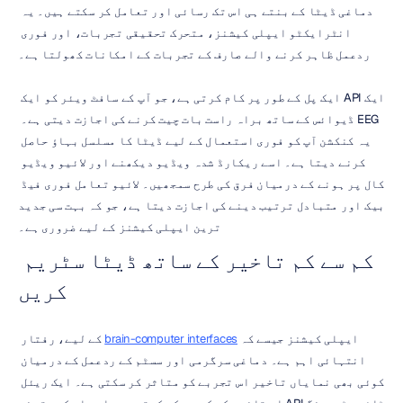
دماغی ڈیٹا کے بنتے ہی اس تک رسائی اور تعامل کر سکتے ہیں۔ یہ 
انٹرایکٹو ایپلی کیشنز، متحرک تحقیقی تجربات، اور فوری 
ردعمل ظاہر کرنے والے صارف کے تجربات کے امکانات کھولتا ہے۔
ایک API ایک پل کے طور پر کام کرتی ہے، جو آپ کے سافٹ ویئر کو ایک 
EEG ڈیوائس کے ساتھ براہ راست بات چیت کرنے کی اجازت دیتی ہے۔ 
یہ کنکشن آپ کو فوری استعمال کے لیے ڈیٹا کا مسلسل بہاؤ حاصل 
کرنے دیتا ہے۔ اسے ریکارڈ شدہ ویڈیو دیکھنے اور لائیو ویڈیو 
کال پر ہونے کے درمیان فرق کی طرح سمجھیں۔ لائیو تعامل فوری فیڈ 
بیک اور متبادل ترتیب دینے کی اجازت دیتا ہے، جو کہ بہت سی جدید 
ترین ایپلی کیشنز کے لیے ضروری ہے۔
کم سے کم تاخیر کے ساتھ ڈیٹا سٹریم 
کریں
ایپلی کیشنز جیسے کہ 
brain-computer interfaces
 کے لیے، رفتار 
انتہائی اہم ہے۔ دماغی سرگرمی اور سسٹم کے ردعمل کے درمیان 
کوئی بھی نمایاں تاخیر اس تجربے کو متاثر کر سکتی ہے۔ ایک ریئل 