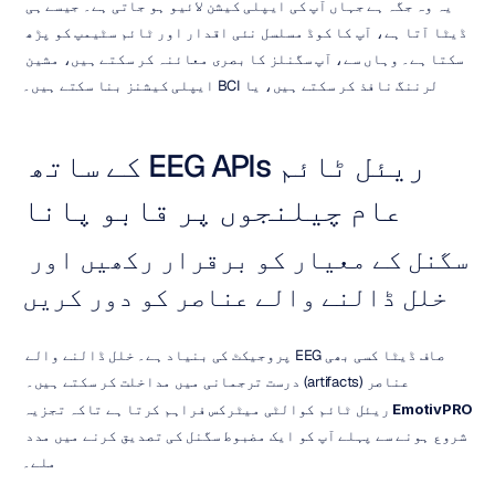
یہ وہ جگہ ہے جہاں آپ کی ایپلی کیشن لائیو ہو جاتی ہے۔ جیسے ہی 
ڈیٹا آتا ہے، آپ کا کوڈ مسلسل نئی اقدار اور ٹائم سٹیمپ کو پڑھ 
سکتا ہے۔ وہاں سے، آپ سگنلز کا بصری معائنہ کر سکتے ہیں، مشین 
لرننگ نافذ کر سکتے ہیں، یا BCI ایپلی کیشنز بنا سکتے ہیں۔
ریئل ٹائم EEG APIs کے ساتھ 
عام چیلنجوں پر قابو پانا
سگنل کے معیار کو برقرار رکھیں اور 
خلل ڈالنے والے عناصر کو دور کریں
صاف ڈیٹا کسی بھی EEG پروجیکٹ کی بنیاد ہے۔ خلل ڈالنے والے 
عناصر (artifacts) درست ترجمانی میں مداخلت کر سکتے ہیں۔ 
EmotivPRO
 ریئل ٹائم کوالٹی میٹرکس فراہم کرتا ہے تاکہ تجزیہ 
شروع ہونے سے پہلے آپ کو ایک مضبوط سگنل کی تصدیق کرنے میں مدد 
ملے۔