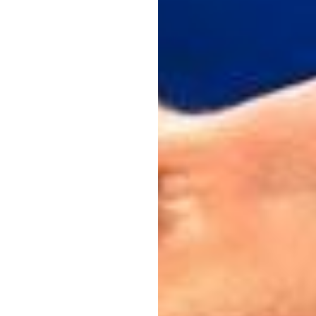
پرل
ب
ڈوک
ٹران
اپ
ڈیٹ
کیا
گی