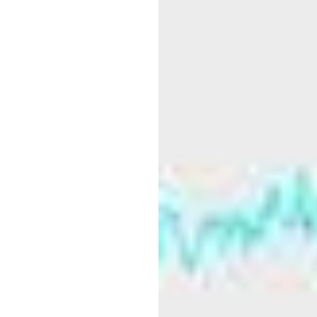
نی
ٹیکن
نیور
تع
نیور