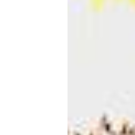
تعلیم
ڈیوک
ٹران
اپ
ڈیٹ
کیا
گ