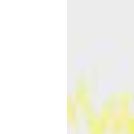
لیے
ا
وسیع
پھیلن
او
ان