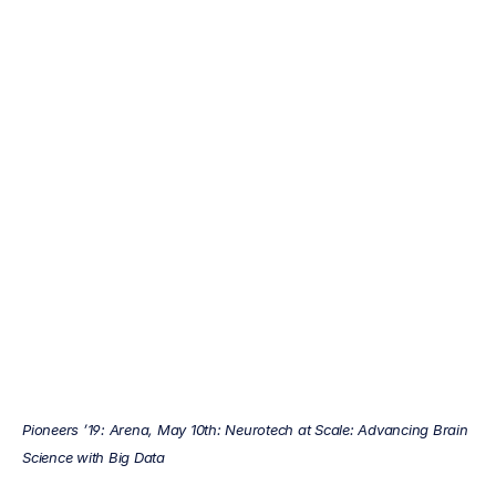
میٹ
بوسورتھ
پائینیرز
(Pioneers)
کے
اسٹیج
پر
Emotiv
اپ
ڈیٹ
کیا
گیا
9
جون،
2019
Pioneers ’19: Arena, May 10th: Neurotech at Scale: Advancing Brain 
Science with Big Data