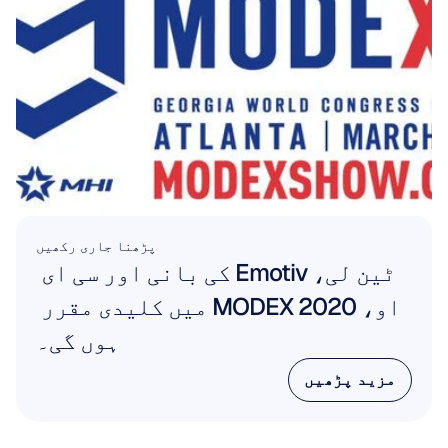
پڑھنا جاری رکھیں
ٹین لی، Emotiv کی بانی اور سی ای 
او، MODEX 2020 میں کلیدی مقرر 
ہوں گی۔
مزید پڑھیں
مزید پڑھیں