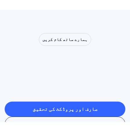
ہمارے ساتھ کام کریں
دیکھیں
کہ
جب
نیورو
سائنس
لیب
سے
باہر
قدم
رکھتی
ہے
تو
کیا
کچھ
ممکن
ہے
صارف اور پروڈکٹ کی تحقیق
صارف اور پروڈکٹ کی تحقیق
علمی تحقیق