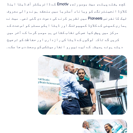
کچھ ہفتے پہلے، میٹ بوسورتھ، Emotiv کے ڈائریکٹر آف ڈیٹا اینڈ 
کلاؤڈ انجینئرنگ، کو ویانا، آسٹریا میں منعقد ہونے والی معروف 
ٹیک کانفرنس Pioneers میں تقریر کرنے کی دعوت دی گئی تھی۔ میٹ نے 
ہماری کمپنی کے کلاؤڈ کمپیوٹنگ اور ڈیٹا ایکو سسٹم کو اس جدت کے 
مرکز میں پیش کیا جس کی نقاب کشائی ہم موسم گرما کے آخر میں 
کریں گے تاکہ لوگوں کے ڈیٹا کی رازداری اور حفاظت کو ترجیح 
دیتے ہوئے ہمیشہ کے لیے نیورو انفارمیٹکس کو وسعت دی جا سکے۔