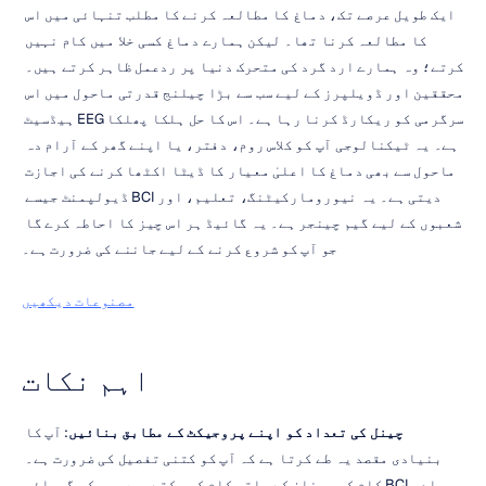
ایک طویل عرصے تک، دماغ کا مطالعہ کرنے کا مطلب تنہائی میں اس 
کا مطالعہ کرنا تھا۔ لیکن ہمارے دماغ کسی خلا میں کام نہیں 
کرتے؛ وہ ہمارے ارد گرد کی متحرک دنیا پر ردعمل ظاہر کرتے ہیں۔ 
محققین اور ڈویلپرز کے لیے سب سے بڑا چیلنج قدرتی ماحول میں اس 
سرگرمی کو ریکارڈ کرنا رہا ہے۔ اس کا حل ہلکا پھلکا EEG ہیڈسیٹ 
ہے۔ یہ ٹیکنالوجی آپ کو کلاس روم، دفتر، یا اپنے گھر کے آرام دہ 
ماحول سے بھی دماغ کا اعلیٰ معیار کا ڈیٹا اکٹھا کرنے کی اجازت 
دیتی ہے۔ یہ نیورومارکیٹنگ، تعلیم، اور BCI ڈیولپمنٹ جیسے 
شعبوں کے لیے گیم چینجر ہے۔ یہ گائیڈ ہر اس چیز کا احاطہ کرے گا 
جو آپ کو شروع کرنے کے لیے جاننے کی ضرورت ہے۔
مصنوعات دیکھیں
اہم نکات
چینل کی تعداد کو اپنے پروجیکٹ کے مطابق بنائیں
: آپ کا 
بنیادی مقصد یہ طے کرتا ہے کہ آپ کو کتنی تفصیل کی ضرورت ہے۔ 
سادہ BCI کام کم چینلز کے ساتھ کام کر سکتے ہیں، جبکہ گہرائی 