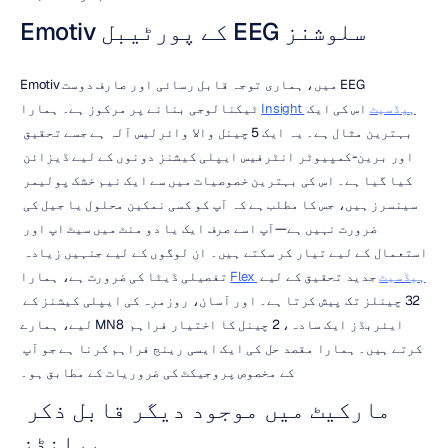
Emotiv کے پورٹیبل EEG سلوشنز
Emotiv میں، ہماری توجہ قابل رسائی اور صارف دوست EEG 
Insight ہیڈسیٹ
 اس کی ایک 
ٹیکنالوجی بنانے پر مرکوز ہے۔ ہمارا 
بہترین مثال ہے۔ یہ ایک 5 چینل والا وائرلیس آلہ ہے جسے تحقیق 
اور برین-کمپیوٹر انٹرفیس ایپلی کیشنز دونوں کے لیے ڈیزائن 
کیا گیا ہے۔ اس کی بہترین خصوصیات میں سے ایک نیم خشک پولیمر 
سینسرز ہیں، جس کا مطلب ہے کہ آپ کو کسی نمکین محلول یا جیل کی 
ضرورت نہیں ہے—آپ اسے صرف ایک یا دو منٹ میں سیٹ اپ اور 
استعمال کے لیے تیار کر سکتے ہیں۔ ان لوگوں کے لیے جنہیں زیادہ 
Flex ہیڈسیٹ
 جدید تحقیق کے لیے 
تفصیلی ڈیٹا کی ضرورت ہے، ہمارا 
32 چینلز تک پیش کرتا ہے۔ اور آسان، روزمرہ کی ایپلی کیشنز کے 
لیے، ہمارے MN8 ایئربڈز ایک سادہ، 2 چینل کا اختیار فراہم 
کرتے ہیں۔ ہمارا مقصد حل کی ایک ایسی رینج فراہم کرنا ہے جو آپ 
کے مخصوص پروجیکٹ کی ضروریات کے مطابق ہو۔
مارکیٹ میں موجود دیگر قابل ذکر 
برانڈز