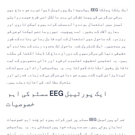
ایک ہلکا پھلکا EEG ہیڈسیٹ ایک پورٹیبل ڈیوائس ہے جو دماغ میں 
برقی سرگرمی کی پیمائش کرتی ہے، بالکل اسی طرح جیسے روایتی 
لیبز میں استعمال ہونے والے سسٹم کرتے ہیں، لیکن تاروں اور 
بھاری آلات کے بغیر۔ اسے پیچیدہ نیورو سائنس ٹیکنالوجی کو 
روزمرہ کے ماحول میں استعمال کے لیے قابل رسائی بنانے کے طور 
پر سمجھیں۔ ایک کنٹرول شدہ ماحول تک محدود رہنے کے بجائے، آپ 
حقیقی دنیا کی سرگرمیوں کے دوران دماغ کا ڈیٹا اکٹھا کر سکتے 
ہیں۔ یہ تعلیمی تحقیق، تعلیم، ترقی، اور ذاتی منصوبوں کے لیے 
ناقابل یقین امکانات کھولتا ہے۔ یہ ہیڈسیٹس آرام اور سہولت کے 
لیے ڈیزائن کیے گئے ہیں، جو دماغی سرگرمی کے زیادہ قدرتی اور 
متحرک مطالعہ کی اجازت دیتے ہیں۔
ایک پورٹیبل EEG سسٹم کی اہم 
خصوصیات
جب آپ پورٹیبل EEG سسٹم پر غور کرتے ہیں، تو چند اہم خصوصیات 
نمایاں ہوتی ہیں۔ سب سے پہلے خود پورٹیبلٹی ہے۔ یہ ہیڈسیٹس 
وائرلیس ہیں، جو آپ کو گھومنے پھرنے کی آزادی دیتے ہیں۔ آرام 