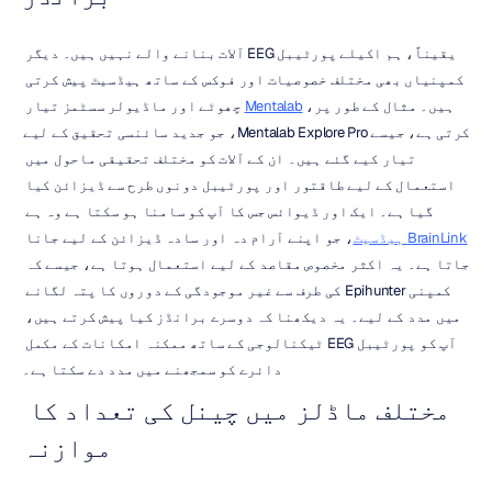
یقیناً، ہم اکیلے پورٹیبل EEG آلات بنانے والے نہیں ہیں۔ دیگر 
کمپنیاں بھی مختلف خصوصیات اور فوکس کے ساتھ ہیڈسیٹ پیش کرتی 
ہیں۔ مثال کے طور پر، 
Mentalab
 چھوٹے اور ماڈیولر سسٹمز تیار 
کرتی ہے، جیسے Mentalab Explore Pro، جو جدید سائنسی تحقیق کے لیے 
تیار کیے گئے ہیں۔ ان کے آلات کو مختلف تحقیقی ماحول میں 
استعمال کے لیے طاقتور اور پورٹیبل دونوں طرح سے ڈیزائن کیا 
گیا ہے۔ ایک اور ڈیوائس جس کا آپ کو سامنا ہو سکتا ہے وہ ہے 
BrainLink ہیڈسیٹ
، جو اپنے آرام دہ اور سادہ ڈیزائن کے لیے جانا 
جاتا ہے۔ یہ اکثر مخصوص مقاصد کے لیے استعمال ہوتا ہے، جیسے کہ 
کمپنی Epihunter کی طرف سے غیر موجودگی کے دوروں کا پتہ لگانے 
میں مدد کے لیے۔ یہ دیکھنا کہ دوسرے برانڈز کیا پیش کرتے ہیں، 
آپ کو پورٹیبل EEG ٹیکنالوجی کے ساتھ ممکنہ امکانات کے مکمل 
دائرے کو سمجھنے میں مدد دے سکتا ہے۔
مختلف ماڈلز میں چینل کی تعداد کا 
موازنہ