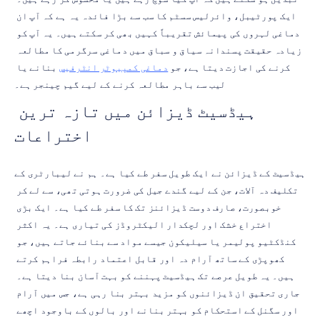
ایک پورٹیبل، وائرلیس سسٹم کا سب سے بڑا فائدہ یہ ہے کہ آپ ان 
دماغی لہروں کی پیمائش تقریباً کہیں بھی کر سکتے ہیں۔ یہ آپ کو 
زیادہ حقیقت پسندانہ سیاق و سباق میں دماغی سرگرمی کا مطالعہ 
کرنے کی اجازت دیتا ہے، جو 
دماغی کمپیوٹر انٹرفیس
 بنانے یا 
لیب سے باہر مطالعہ کرنے کے لیے گیم چینجر ہے۔
ہیڈسیٹ ڈیزائن میں تازہ ترین 
اختراعات
ہیڈسیٹ کے ڈیزائن نے ایک طویل سفر طے کیا ہے۔ ہم نے لیبارٹری کے 
تکلیف دہ آلات، جن کے لیے گندے جیل کی ضرورت ہوتی تھی، سے لے کر 
خوبصورت، صارف دوست ڈیزائنز تک کا سفر طے کیا ہے۔ ایک بڑی 
اختراع خشک اور لچکدار الیکٹروڈز کی تیاری ہے۔ یہ اکثر 
کنڈکٹیو پولیمر یا سیلیکون جیسے مواد سے بنائے جاتے ہیں، جو 
کھوپڑی کے ساتھ آرام دہ اور قابل اعتماد رابطہ فراہم کرتے 
ہیں۔ یہ طویل عرصے تک ہیڈسیٹ پہننے کو بہت آسان بنا دیتا ہے۔ 
جاری تحقیق ان ڈیزائنوں کو مزید بہتر بنا رہی ہے، جس میں آرام 
اور سگنل کے استحکام کو بہتر بنانے اور بالوں کے باوجود اچھے 