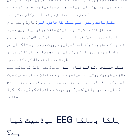
سے علمی ریسرچ کے لیے زیادہ جامع دماغی ڈیٹا حاصل کرنے کے 
لیے زیادہ چینلز کی تعداد درکار ہوتی ہے۔
مکمل سافٹ ویئر ایکو سسٹم کا جائزہ لیں
: ہارڈ ویئر خام 
سگنلز اکٹھا کرتا ہے، لیکن سافٹ ویئر ہی انہیں مفید 
معلومات میں تبدیل کرتا ہے۔ ایسے سسٹم کی تلاش کریں جس میں 
تجزیہ کے مضبوط ٹولز اور ڈویلپر سپورٹ موجود ہو تاکہ آپ اس 
بات کو یقینی بنا سکیں کہ آپ اپنے جمع کردہ ڈیٹا کو مؤثر 
طریقے سے استعمال کر سکتے ہیں۔
عملی چیلنجوں کے لیے تیار رہیں
: صاف ڈیٹا حاصل کرنے کے لیے 
مشق کی ضرورت ہوتی ہے۔ سینسر کے اچھے کنکشن کے لیے صحیح سیٹ 
اپ سیکھنے کے لیے تیار رہیں اور یہ سمجھیں کہ بہترین نتائج 
کے لیے ماحولیاتی "شور" اور حرکت کے اثرات کو کیسے کم کیا 
جائے۔
ہلکا پھلکا EEG ہیڈسیٹ کیا 
ہے؟