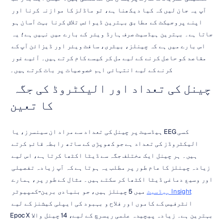
آپ یہ جان لیں کہ کیا دیکھنا ہے، تو ماڈلز کا موازنہ کرنا اور 
اپنے پروجیکٹ کے مطابق بہترین ڈیوائس تلاش کرنا بہت آسان ہو 
جاتا ہے۔ بہترین ہیڈسیٹ صرف ہارڈ ویئر کے بارے میں نہیں ہے؛ یہ 
اس بارے میں ہے کہ چینلز، بیٹری، سافٹ ویئر اور ڈیزائن آپ کے 
مقاصد کو حاصل کرنے کے لیے مل کر کیسے کام کرتے ہیں۔ آئیے غور 
کرنے کے لیے انتہائی اہم خصوصیات پر بات کرتے ہیں۔
چینل کی تعداد اور الیکٹروڈ کی جگہ 
کا تعین
کسی EEG ہیڈسیٹ پر چینل کی تعداد سے مراد ان سینسرز، یا 
الیکٹروڈز کی تعداد ہے جو کھوپڑی کے ساتھ رابطہ قائم کرتے 
ہیں۔ ہر چینل ایک مختلف جگہ سے ڈیٹا اکٹھا کرتا ہے، اس لیے 
زیادہ چینلز کا عام طور پر مطلب یہ ہوتا ہے کہ آپ زیادہ تفصیلی 
اور وسیع دماغی ڈیٹا اکٹھا کر سکتے ہیں۔ مثال کے طور پر، ہمارے 
Insight ہیڈسیٹ
 میں 5 چینلز ہیں، جو بنیادی برین-کمپیوٹر 
انٹرفیس کے کاموں اور فلاح و بہبود کی ایپلی کیشنز کے لیے 
بہترین ہے۔ زیادہ پیچیدہ علمی ریسرچ کے لیے، 14 چینل والا Epoc X 