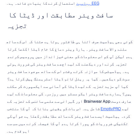
EEG ہیڈسیٹ
 استعمال کرنے کا بنیادی فائدہ ہے۔
سافٹ ویئر مطابقت اور ڈیٹا کا 
تجزیہ
کوئی بھی ہیڈسیٹ صرف اتنا ہی طاقتور ہوتا ہے جتنا کہ اس کے ساتھ 
ملنے والا سافٹ ویئر۔ ہارڈ ویئر دماغ کا خام ڈیٹا اکٹھا کرتا 
ہے، لیکن آپ کو اس معلومات کو معنی خیز انداز میں پروسیس کرنے، 
تجزیہ کرنے اور دیکھنے کے لیے اچھے سافٹ ویئر کی ضرورت ہوتی 
ہے۔ ہیڈسیٹس کا موازنہ کرتے وقت، اس کے ساتھ موجود سافٹ ویئر 
سوٹ کو دیکھیں۔ کیا یہ ریئل ٹائم ڈیٹا اسٹریمنگ پیش کرتا ہے؟ 
کیا آپ مزید تجزیہ کے لیے ڈیٹا کو آسانی سے ایکسپورٹ کر سکتے 
ہیں؟ ہمارے سافٹ ویئر ایکو سسٹم میں روزمرہ کی معلومات کے لیے 
صارف دوست Brainwear App اور گہرائی سے علمی سائنس کے تجزیہ کے 
لیے 
EmotivPRO
 شامل ہے۔ اس بات کو یقینی بنانا کہ آپ کا منتخب 
کردہ ہیڈسیٹ ایسے سافٹ ویئر کے ساتھ مطابقت رکھتا ہے جو آپ کی 
تکنیکی ضروریات کو پورا کرتا ہے، آپ کا فیصلہ کرنے میں سب سے 
اہم قدم ہے۔