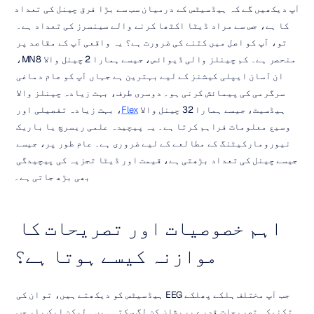
آپ دیکھیں گے کہ ہیڈسیٹس کے درمیان سب سے بڑا فرق چینل کی تعداد 
کا ہے، جس سے مراد ڈیٹا اکٹھا کرنے والے سینسرز کی تعداد ہے۔ 
تو، آپ کو اصل میں کتنے کی ضرورت ہے؟ یہ واقعی آپ کے مقاصد پر 
منحصر ہے۔ کم چینلز والی ڈیوائس، جیسے ہمارا 2 چینل والا MN8، 
ان آسان ایپلی کیشنز کے لیے بہترین ہے جہاں آپ کو عام دماغی 
سرگرمی کی پیمائش کرنی ہو۔ دوسری طرف، بہت زیادہ چینلز والا 
ہیڈسیٹ، جیسے ہمارا 32 چینل والا 
Flex
، بہت زیادہ تفصیلی اور 
وسیع معلومات فراہم کرتا ہے۔ یہ پیچیدہ علمی ریسرچ یا باریک 
نیورومارکیٹنگ کے مطالعے کے لیے ضروری ہے۔ عام طور پر، جیسے 
جیسے چینل کی تعداد بڑھتی ہے، قیمت اور ڈیٹا تجزیہ کی پیچیدگی 
بھی بڑھ جاتی ہے۔
اہم خصوصیات اور تصریحات کا 
موازنہ کیسے ہوتا ہے؟
جب آپ مختلف ہلکے پھلکے EEG ہیڈسیٹس کو دیکھتے ہیں، تو ان کی 
تکنیکی تصریحات قدرے پریشان کن لگ سکتی ہیں۔ لیکن ایک بار جب 