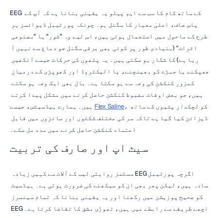
EEG کے ساتھ کام کا سب سے اہم پہلو یہ یقینی بنانا ہے کہ آپ کے 
پاس صاف، اعلیٰ معیار کا سگنل ہو۔ چونکہ پورٹیبل ڈیوائسز ہر 
طرح کے ماحول میں استعمال ہوتی ہیں، اس لیے وہ "شور" یا "مصنوعی 
اثرات" (بنیادی طور پر کوئی بھی برقی سگنل جو دماغ سے نہیں آ 
رہا ہے) کا شکار ہو سکتی ہیں۔ یہ پٹھوں کی حرکات جیسے آنکھیں 
جھپکنے یا جبڑے کو بھینچنے، یا الیکٹروڈ اور کھوپڑی کے درمیان 
کمزور کنکشن کی وجہ سے ہو سکتا ہے۔ بال بھی ایک وجہ ہو سکتے 
ہیں، جو بعض اوقات مضبوط کنکشن حاصل کرنے میں مشکل پیدا کرتے 
، کو لچکدار پٹیوں کے ساتھ 
Flex Saline
ہیں۔ ہمارے ہیڈسیٹس، جیسے 
ڈیزائن کیا گیا ہے تاکہ سر کی مختلف شکلوں اور سائزوں میں قابل 
اعتماد کنکشن حاصل کرنے میں مدد مل سکے۔
سیٹ اپ اور صارف کی تربیت
اگرچہ پورٹیبل EEG سسٹمز روایتی لیب کے آلات سے کہیں زیادہ 
سادہ ہیں، لیکن پھر بھی ان کو سیکھنے کی ضرورت ہوتی ہے۔ ہیڈسیٹ 
کو صحیح پوزیشن میں رکھنا اور یہ یقینی بنانا کہ تمام سینسرز 
اچھے طریقے سے رابطے میں ہیں، تھوڑی مشق کا تقاضا کرتا ہے۔ EEG 