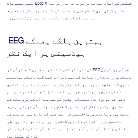
کنکشن کو آسان بنانے پر توجہ دی جا رہی ہے۔ Epoc X جیسی مصنوعات 
ظاہر کرتی ہیں کہ کس طرح یہ جدید ڈیزائن کارکردگی کو عملی، 
روزمرہ کے استعمال کے ساتھ متوازن کرتے ہیں۔
بہترین ہلکے پھلکے EEG 
ہیڈسیٹس پر ایک نظر
جب آپ پورٹیبل EEG کی دنیا کو تلاش کرنا شروع کریں گے، تو آپ کو 
مختلف ضروریات اور مقاصد کے لیے ڈیزائن کیے گئے مختلف ہیڈسیٹس 
ملیں گے۔ عام، دو چینل والے ایئربڈز سے لے کر گہرائی سے تحقیق 
کے لیے پیچیدہ، کثیر چینل والے سسٹمز تک، آپ کے لیے موزوں 
ڈیوائس موجود ہے۔ دستیاب آپشنز کو سمجھنا آپ کے پروجیکٹ کے 
مطابق ہیڈسیٹ تلاش کرنے کا پہلا قدم ہے، چاہے آپ ڈویلپر ہوں، 
محقق ہوں، یا صرف برین-کمپیوٹر انٹرفیس کے بارے میں جاننے کے 
متجسس ہوں۔ آئیے کچھ اہم پیشکشوں اور ان کے موازنہ پر نظر 
ڈالیں، تاکہ آپ کو واضح اندازہ ہو سکے کہ آپ کے لیے کیا بہتر 
کام کر سکتا ہے۔