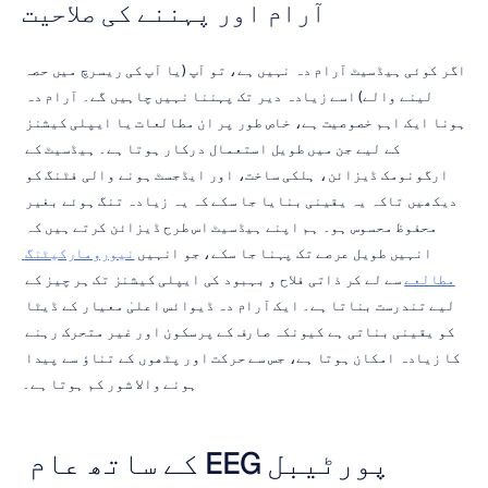
آرام اور پہننے کی صلاحیت
اگر کوئی ہیڈسیٹ آرام دہ نہیں ہے، تو آپ (یا آپ کی ریسرچ میں حصہ 
لینے والے) اسے زیادہ دیر تک پہننا نہیں چاہیں گے۔ آرام دہ 
ہونا ایک اہم خصوصیت ہے، خاص طور پر ان مطالعات یا ایپلی کیشنز 
کے لیے جن میں طویل استعمال درکار ہوتا ہے۔ ہیڈسیٹ کے 
ارگونومک ڈیزائن، ہلکی ساخت، اور ایڈجسٹ ہونے والی فٹنگ کو 
دیکھیں تاکہ یہ یقینی بنایا جا سکے کہ یہ زیادہ تنگ ہوئے بغیر 
محفوظ محسوس ہو۔ ہم اپنے ہیڈسیٹ اس طرح ڈیزائن کرتے ہیں کہ 
انہیں طویل عرصے تک پہنا جا سکے، جو انہیں 
نیورومارکیٹنگ 
مطالعے
 سے لے کر ذاتی فلاح و بہبود کی ایپلی کیشنز تک ہر چیز کے 
لیے تندرست بناتا ہے۔ ایک آرام دہ ڈیوائس اعلیٰ معیار کے ڈیٹا 
کو یقینی بناتی ہے کیونکہ صارف کے پرسکون اور غیر متحرک رہنے 
کا زیادہ امکان ہوتا ہے، جس سے حرکت اور پٹھوں کے تناؤ سے پیدا 
ہونے والا شور کم ہوتا ہے۔
پورٹیبل EEG کے ساتھ عام 