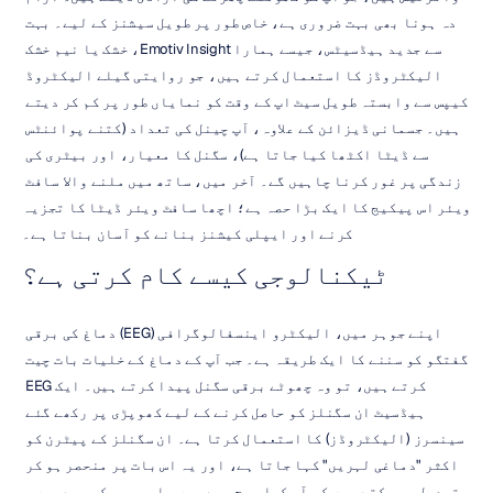
دہ ہونا بھی بہت ضروری ہے، خاص طور پر طویل سیشنز کے لیے۔ بہت 
سے جدید ہیڈسیٹس، جیسے ہمارا Emotiv Insight، خشک یا نیم خشک 
الیکٹروڈز کا استعمال کرتے ہیں، جو روایتی گیلے الیکٹروڈ 
کیپس سے وابستہ طویل سیٹ اپ کے وقت کو نمایاں طور پر کم کر دیتے 
ہیں۔ جسمانی ڈیزائن کے علاوہ، آپ چینل کی تعداد (کتنے پوائنٹس 
سے ڈیٹا اکٹھا کیا جاتا ہے)، سگنل کا معیار، اور بیٹری کی 
زندگی پر غور کرنا چاہیں گے۔ آخر میں، ساتھ میں ملنے والا سافٹ 
ویئر اس پیکیج کا ایک بڑا حصہ ہے؛ اچھا سافٹ ویئر ڈیٹا کا تجزیہ 
کرنے اور ایپلی کیشنز بنانے کو آسان بناتا ہے۔
ٹیکنالوجی کیسے کام کرتی ہے؟
اپنے جوہر میں، الیکٹرو اینسفالوگرافی (EEG) دماغ کی برقی 
گفتگو کو سننے کا ایک طریقہ ہے۔ جب آپ کے دماغ کے خلیات بات چیت 
کرتے ہیں، تو وہ چھوٹے برقی سگنل پیدا کرتے ہیں۔ ایک EEG 
ہیڈسیٹ ان سگنلز کو حاصل کرنے کے لیے کھوپڑی پر رکھے گئے 
سینسرز (الیکٹروڈز) کا استعمال کرتا ہے۔ ان سگنلز کے پیٹرن کو 
اکثر "دماغی لہریں" کہا جاتا ہے، اور یہ اس بات پر منحصر ہو کر 
تبدیل ہو سکتے ہیں کہ آپ کیا سوچ رہے ہیں یا محسوس کر رہے ہیں۔ 