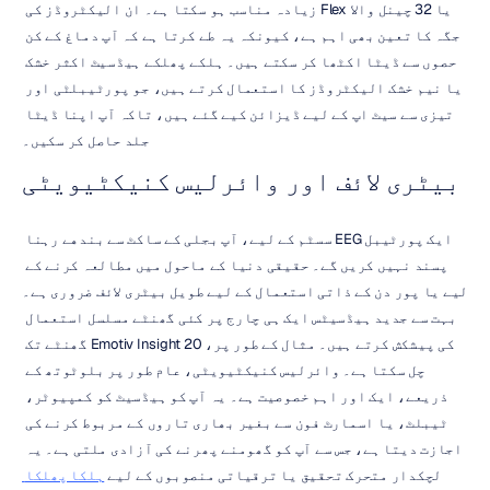
یا 32 چینل والا Flex زیادہ مناسب ہو سکتا ہے۔ ان الیکٹروڈز کی 
جگہ کا تعین بھی اہم ہے، کیونکہ یہ طے کرتا ہے کہ آپ دماغ کے کن 
حصوں سے ڈیٹا اکٹھا کر سکتے ہیں۔ ہلکے پھلکے ہیڈسیٹ اکثر خشک 
یا نیم خشک الیکٹروڈز کا استعمال کرتے ہیں، جو پورٹیبلٹی اور 
تیزی سے سیٹ اپ کے لیے ڈیزائن کیے گئے ہیں، تاکہ آپ اپنا ڈیٹا 
جلد حاصل کر سکیں۔
بیٹری لائف اور وائرلیس کنیکٹیویٹی
ایک پورٹیبل EEG سسٹم کے لیے، آپ بجلی کے ساکٹ سے بندھے رہنا 
پسند نہیں کریں گے۔ حقیقی دنیا کے ماحول میں مطالعہ کرنے کے 
لیے یا پور دن کے ذاتی استعمال کے لیے طویل بیٹری لائف ضروری ہے۔ 
بہت سے جدید ہیڈسیٹس ایک ہی چارج پر کئی گھنٹے مسلسل استعمال 
کی پیشکش کرتے ہیں۔ مثال کے طور پر، Emotiv Insight 20 گھنٹے تک 
چل سکتا ہے۔ وائرلیس کنیکٹیویٹی، عام طور پر بلوٹوتھ کے 
ذریعے، ایک اور اہم خصوصیت ہے۔ یہ آپ کو ہیڈسیٹ کو کمپیوٹر، 
ٹیبلٹ، یا اسمارٹ فون سے بغیر بھاری تاروں کے مربوط کرنے کی 
اجازت دیتا ہے، جس سے آپ کو گھومنے پھرنے کی آزادی ملتی ہے۔ یہ 
لچکدار متحرک تحقیق یا ترقیاتی منصوبوں کے لیے 
ہلکا پھلکا 