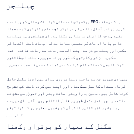
چیلنجز
ہلکے پھلکے EEG ہیڈسیٹس نے دماغی ڈیٹا تک رسائی کو پہلے سے 
کہیں زیادہ آسان بنا دیا ہے، لیکن کچھ عام رکاوٹوں کو سمجھنا 
مفید ہے جن کا آپ کو سامنا ہو سکتا ہے۔ ان چیلنجوں پر پہلے سے 
قابو پانا اس بات کو یقینی بناتا ہے کہ آپ صاف ڈیٹا اکٹھا کر 
سکیں اور پہلے ہی دن سے اپنے آلے سے زیادہ سے زیادہ فائدہ اٹھا 
سکیں۔ ان کو رکاوٹوں کے طور پر نہ سوچیں، بلکہ اس طاقتور 
ٹیکنالوجی کے ساتھ کام کرنے کے سیکھنے کے عمل کا حصہ سمجھیں۔
بنیادی چیزیں جن سے باخبر رہنا ضروری ہے ان میں اچھا سگنل حاصل 
کرنا، سیٹ اپ کا عمل سیکھنا، اور اپنے جمع کردہ ڈیٹا کی تشریح 
کرنا شامل ہیں۔ صحیح ہارڈ ویئر، سافٹ ویئر اور تھوڑی سی مشق کے 
ساتھ، یہ چیلنجز مکمل طور پر قابل انتظام ہیں۔ آئیے ان میں سے 
ہر ایک پر نظر ڈالیں تاکہ آپ کو بخوبی معلوم ہو کہ کیا توقع 
کرنی ہے۔
سگنل کے معیار کو برقرار رکھنا