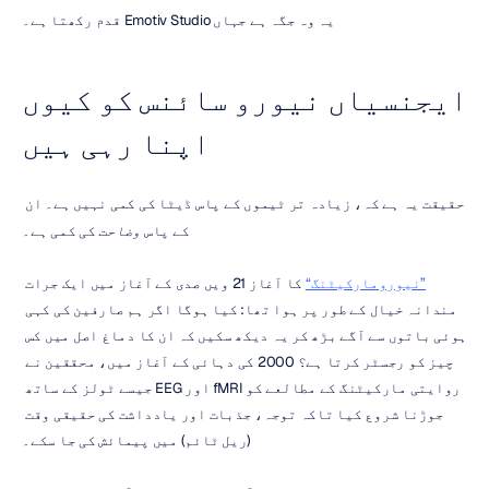
یہ وہ جگہ ہے جہاں Emotiv Studio قدم رکھتا ہے۔
ایجنسیاں نیورو سائنس کو کیوں 
اپنا رہی ہیں
حقیقت یہ ہے کہ، زیادہ تر ٹیموں کے پاس ڈیٹا کی کمی نہیں ہے۔ ان 
کے پاس 
وضاحت
 کی کمی ہے۔
”نیورومارکیٹنگ“
 کا آغاز 21 ویں صدی کے آغاز میں ایک جرات 
مندانہ خیال کے طور پر ہوا تھا: کیا ہوگا اگر ہم صارفین کی کہی 
ہوئی باتوں سے آگے بڑھ کر یہ دیکھ سکیں کہ ان کا دماغ اصل میں کس 
چیز کو رجسٹر کرتا ہے؟ 2000 کی دہائی کے آغاز میں، محققین نے 
روایتی مارکیٹنگ کے مطالعے کو fMRI اور EEG جیسے ٹولز کے ساتھ 
جوڑنا شروع کیا تاکہ توجہ، جذبات اور یادداشت کی حقیقی وقت 
(ریل ٹائم) میں پیمائش کی جا سکے۔