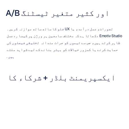
A/B اور کثیر متغیر ٹیسٹنگ
تصورات، عمل درآمد، یا UX فلو کا ساتھ ساتھ موازنہ کریں۔ 
Emotiv Studio دکھاتا ہے کہ مختلف سامعین ہر ورژن پر کیسا ردعمل 
ظاہر کرتے ہیں، جس سے ٹیموں کو جرات مندانہ تخلیقی فیصلوں کی 
حمایت کرنے یا کمزور خیالات کو بہتر بنانے کے لیے شواہد ملتے 
ہیں۔
ایکسپریمنٹ بلڈر + شرکاء کا 
انتظام
مطالعات بنائیں، محرکات اپ لوڈ کریں، شرکاء کا انتظام کریں، 
اور صاف ستھرا ڈیٹا اکٹھا کریں—یہ سب ایک ہی ہموار پلیٹ فارم 
کے اندر۔