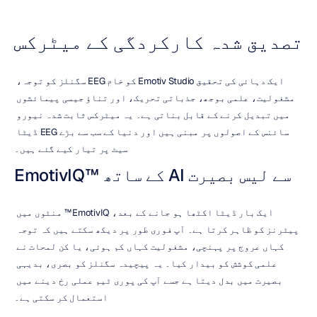
تصدیق شدہ کارکردگی کے میٹرکس
ایک دہائی کی تحقیق Emotiv Studio کو خام EEG سگنلز کو توجہ، 
مشغولیت، علمی بوجھ، جذباتی تحریک، اور تناؤ جیسی پیمائشوں 
میں تبدیل کرنے کے قابل بناتی ہے۔ یہ میٹرکس ثابت شدہ نیورو 
سائنس کے اصولوں پر مبنی ہیں اور دنیا کے سب سے بڑے EEG ڈیٹا 
سیٹ پر تیار کیے گئے ہیں۔
EmotivIQ™ کے ساتھ AI سے لیس بصیرت
ایک بار ڈیٹا اکٹھا ہو جانے کے بعد، EmotivIQ™ منٹوں میں 
پیٹرنز کو ظاہر کرتا ہے۔ آپ فوری طور پر دیکھ سکتے ہیں کہ توجہ 
کہاں عروج پر پہنچی، مشغولیت کہاں کم ہوئی، یا کن لمحات نے 
علمی کوشش کو بیدار کیا۔ یہ پیچیدہ سگنلز کو بصری، بدیہی 
بصیرت میں بدل دیتا ہے جسے آپ کی پوری ٹیم عملی رخ دینے میں 
استعمال کر سکتی ہے۔