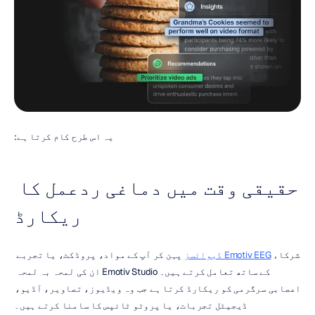
یہ اس طرح کام کرتا ہے:
حقیقی وقت میں دماغی ردعمل کا 
ریکارڈ
شرکاء 
Emotiv EEG ڈیوائسز
 پہن کر آپ کے مواد، پروڈکٹ، یا تجربے 
کے ساتھ تعامل کرتے ہیں۔ Emotiv Studio ان کی لمحہ بہ لمحہ 
اعصابی سرگرمی کو ریکارڈ کرتا ہے جب وہ ویڈیوز، تصاویر، آڈیو، 
ڈیجیٹل تجربات، یا پروٹو ٹائپس کا سامنا کرتے ہیں۔