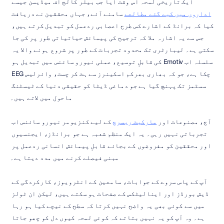
ایک تاریخی لمحہ اس وقت آیا جب بیلر کالج آف میڈیسن جیسے 
اداروں میں کیے گئے مطالعے
 سامنے آئے، جہاں محققین نے دریافت 
کیا کہ برانڈ کے اشارے کس طرح اعصابی ردعمل کو تبدیل کرتے ہیں، 
جس سے یہ اشارہ ملا کہ ترجیح کی پیمائش حیاتیاتی طور پر کی جا 
سکتی ہے۔ لیبارٹری تک محدود تجربات کے طور پر شروع ہونے والا یہ 
سلسلہ اب Emotiv کی قابلِ توسیع، عملی نیورو سائنس میں تبدیل ہو 
چکا ہے، جو کہ بھاری بھرکم اسکینرز سے ہٹ کر چست، وائرلیس EEG 
سسٹمز تک پہنچ گیا ہے جو دماغی ڈیٹا کو حقیقی دنیا کے ٹیسٹنگ 
ماحول میں لاتے ہیں۔
آج، مصنوعات اور 
مارکیٹ ریسرچ
 کے لیے کنزیومر نیورو سائنس اب 
تجرباتی نہیں رہی۔ یہ ایک منظم شعبہ ہے جو برانڈز، ایجنسیوں 
اور محققین کو مفروضوں کے بجائے قابلِ پیمائش انسانی ردعمل پر 
مبنی فیصلے کرنے میں مدد دیتا ہے۔
آپ کے پاس سروے کے جوابات، سامعین کے انٹرویوز، کارکردگی کے 
ڈیش بورڈز اور اینالیٹکس کے صفحات ہو سکتے ہیں، لیکن ان ٹولز 
میں سے کوئی بھی یہ واضح نہیں کرتا کہ سطح کے نیچے کیا ہو رہا 
ہے۔ وہ آپ کو یہ نہیں بتاتے کہ کوئی لمحہ کیوں دل کو چھو جاتا 