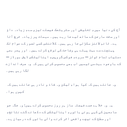
آج کی دنیا میں، تخلیقی اور سٹریٹجک فیصلے تیزی سے، زیادہ داؤ 
اور سخت مارجن کے ساتھ لیے جا رہے ہیں۔ مہمات پر زیادہ خرچ آتا 
ہے۔ ٹائم لائنز سکڑتی جا رہی ہیں۔ کلائنٹس کسی تصور کے عوام تک 
پہنچنے سے بہت پہلے ہی وضاحت کی توقع کرتے ہیں۔ اور پھر بھی 
دستیاب تمام ٹولز — سروے، فوکس گروپس، اینالیٹکس ڈیش بورڈز — 
کے باوجود بہت سی ٹیمیں اب بھی محسوس کرتی ہیں کہ وہ صرف اندازے 
لگا رہی ہیں۔
وہ جانتے ہیں کہ 
کیا
 ہوا، لیکن وہ شاذ و نادر ہی جانتے ہیں کہ 
کیوں
 ہوا۔
یہ وہ خلا ہے جسے فیصلہ ساز ہر روز محسوس کرتے ہیں: وہ جگہ جو 
سامعین کی کہی ہوئی باتوں، اینالیٹکس کے دکھائے گئے نتائج، 
اور سطح کے نیچے واقعی اثر کرنے والی باتوں کے درمیان ہے۔