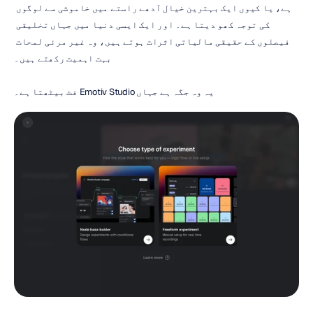
ہے، یا کیوں ایک بہترین خیال آدھے راستے میں خاموشی سے لوگوں 
کی توجہ کھو دیتا ہے۔ اور ایک ایسی دنیا میں جہاں تخلیقی 
فیصلوں کے حقیقی مالیاتی اثرات ہوتے ہیں، وہ غیر مرئی لمحات 
بہت اہمیت رکھتے ہیں۔
یہ وہ جگہ ہے جہاں Emotiv Studio فٹ بیٹھتا ہے۔