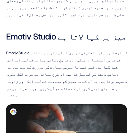
جو بات واضح ہو رہی ہے وہ یہ ہے: نیورو سائنس کوئی عارضی رجحان 
نہیں ہے۔ یہ جدید ٹیموں کے کام کرنے کے طریقے کا حصہ بن رہی ہے، 
خاص طور پر جب داؤ پر بہت کچھ لگا ہو اور محض وجدان کافی نہ ہو۔
Emotiv Studio میز پر کیا لاتا ہے
Emotiv Studio کو ایجنسیوں اور تحقیقی ٹیموں کے لیے نیورو سائنس 
کو قابلِ استعمال، عملی اور قابلِ رسائی بنانے کے لیے ڈیزائن 
کیا گیا ہے۔ کسی لیب یا خصوصی مہارت کی ضرورت کے بجائے، یہ 
دماغی ڈیٹا کو اس عمل کا حصہ اس طرح بناتا ہے جو بالکل فطری 
محسوس ہوتا ہے۔ یہ آپ کے سامعین کو سمجھنے کے لیے ایک اور زاویہ 
ہے، لیکن ایسی گہرائی کے ساتھ جو آپ کہیں اور حاصل نہیں کر 
سکتے۔