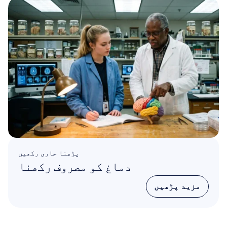
پڑھنا جاری رکھیں
دماغ کو مصروف رکھنا
مزید پڑھیں
مزید پڑھیں