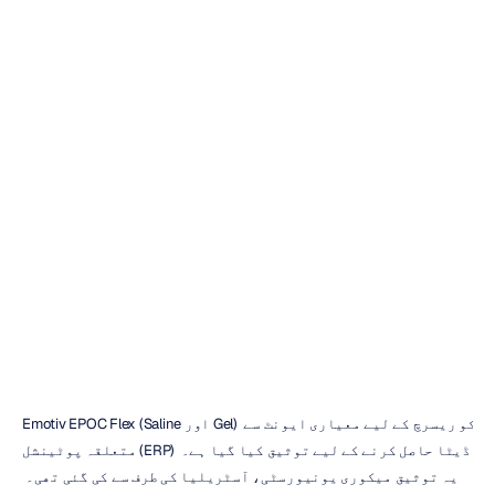
Emotiv
EPOC
ERP
کی
Flex
لیے
کے
ریسرچ
ہے
گئی
کی
توثیق
ڈک
نگور
اپ
ڈیٹ
کیا
گیا
12
دسمبر،
2019
Emotiv EPOC Flex (Saline اور Gel) کو ریسرچ کے لیے معیاری ایونٹ سے 
متعلقہ پوٹینشل (ERP) ڈیٹا حاصل کرنے کے لیے توثیق کیا گیا ہے۔ 
یہ توثیق میکوری یونیورسٹی، آسٹریلیا کی طرف سے کی گئی تھی۔ 