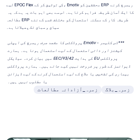
لیے EPOC Flex کی توثیق کر کے، Emotiv محققین کو ERP ریسرچ کرنے 
کا ایک آسان طریقہ فراہم کرتا ہے۔ اس سے بھی اہم بات یہ ہے کہ یہ 
مطالعہ ERP طریقہ کار کے ممکنہ استعمال کو مختلف قسم کے نئے 
سیاق و سباق تک پھیلاتا ہے۔
***ڈس کلیمر - Emotiv پروڈکٹس کا مقصد صرف ریسرچ کی ایپلی 
کیشنز اور ذاتی استعمال کے لیے استعمال ہونا ہے۔ ہمارے 
پروڈکٹس EU کی ہدایت 93/42/EEC میں بیان کردہ میڈیکل 
ڈیوائسز کے طور پر فروخت نہیں کیے جاتے ہیں۔ ہمارے پروڈکٹس 
بیماری کی تشخیص یا علاج کے لیے استعمال کرنے کے لیے ڈیزائن 
یا مطلوب نہیں ہیں۔ 
زمرہ_بلاگ
زمرہ_آزادانہ مطالعات