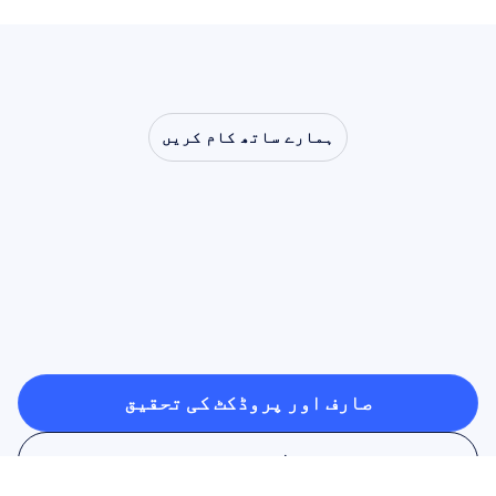
ہمارے ساتھ کام کریں
دیکھیں
کہ
جب
نیورو
سائنس
لیب
سے
باہر
قدم
رکھتی
ہے
تو
کیا
کچھ
ممکن
ہے
صارف اور پروڈکٹ کی تحقیق
صارف اور پروڈکٹ کی تحقیق
علمی تحقیق
علمی تحقیق