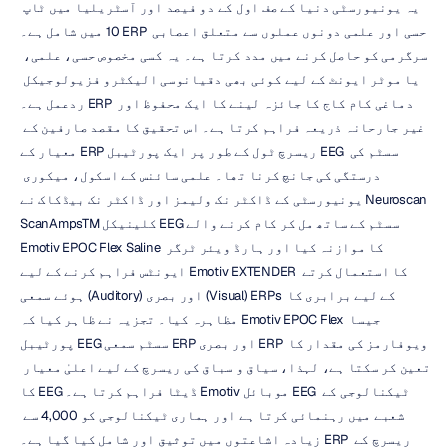
یہ یونیورسٹی دنیا کے صف اول کے دو فیصد اور آسٹریلیا میں ٹاپ 
10 میں شامل ہے۔ ERP حسی اور علمی دونوں عملوں سے متعلق اعصابی 
سرگرمی کو حاصل کرنے میں مدد کرتا ہے۔ یہ کسی مخصوص حسی، علمی، 
یا موٹر ایونٹ کے لیے کوئی بھی دقیانوسی الیکٹرو فزیولوجیکل 
ردعمل ہے۔ ERP دماغی کام کاج کا جائزہ لینے کا ایک محفوظ اور 
غیر جارحانہ ذریعہ فراہم کرتا ہے۔ اس تحقیق کا مقصد صارفین کے 
معیار کے ERP ریسرچ ٹول کے طور پر ایک پورٹیبل EEG سسٹم کی 
درستگی کی جانچ کرنا تھا۔ علمی سائنس کے اسکول، میکوری 
یونیورسٹی کے ڈاکٹر نک ولیمز اور ڈاکٹر نک بیڈکاک نے Neuroscan 
ScanAmpsTM کلینیکل EEG سسٹم کے ساتھ مل کر کام کرنے والے 
Emotiv EPOC Flex Saline کا موازنہ کیا اور ہارڈ ویئر ٹرگر 
ایونٹس فراہم کرنے کے لیے Emotiv EXTENDER کا استعمال کرتے 
ہوئے سمعی (Auditory) اور بصری (Visual) ERPs کے لیے برابری کا 
مظاہرہ کیا۔ تجزیہ نے ظاہر کیا کہ Emotiv EPOC Flex جیسا 
پورٹیبل EEG سسٹم سمعی ERP اور بصری ERP ویوفارمز کی مقدار کا 
تعین کر سکتا ہے، لہذا، سیاق و سباق کی ریسرچ کے لیے اعلیٰ معیار 
کا EEG ڈیٹا فراہم کرتا ہے۔ Emotiv موبائل EEG ٹیکنالوجی کے 
شعبے میں رہنمائی کرتا ہے اور ہماری ٹیکنالوجی کو 4,000 سے 
زیادہ اشاعتوں میں توثیق اور شامل کیا گیا ہے۔ ERP ریسرچ کے 