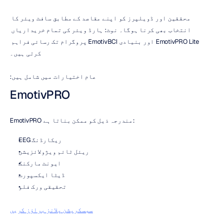
محققین اور ڈویلپرز کو اپنے مقاصد کے مطابق سافٹ ویئر کا 
انتخاب بھی کرنا ہوگا۔ نوٹ: ہارڈ ویئر کی تمام خریداریاں 
EmotivPRO Lite اور بنیادی EmotivBCI پروگرام تک رسائی فراہم 
کرتی ہیں۔
عام اختیارات میں شامل ہیں:
EmotivPRO
EmotivPRO مندرجہ ذیل کو ممکن بناتا ہے:
EEG ریکارڈنگ
ریئل ٹائم ویژولائزیشن
ایونٹ مارکنگ
ڈیٹا ایکسپورٹ
تحقیقی ورک فلو
سبسکرپشن پلانز براؤز کریں