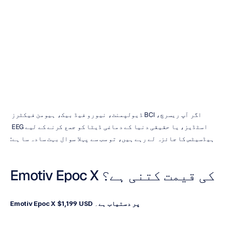
کی
ہیڈسیٹ
EEG
ہے؟
کتنی
قیمت
ایچ۔
بی۔
ڈیوران
اپ
ڈیٹ
کیا
گیا
11
فروری،
2026
اگر آپ ریسرچ، BCI ڈیولپمنٹ، نیورو فیڈ بیک، ہیومن فیکٹرز 
اسٹڈیز، یا حقیقی دنیا کے دماغی ڈیٹا کو جمع کرنے کے لیے EEG 
ہیڈسیٹس کا جائزہ لے رہے ہیں، تو سب سے پہلا سوال بہت سادہ سا ہے:
Emotiv Epoc X کی قیمت کتنی ہے؟
Emotiv Epoc X $1,199 USD پر دستیاب ہے
۔