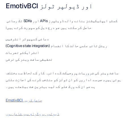
EmotivBCI اور ڈیولپر ٹولز
کسٹم ایپلیکیشنز بنانے والے ڈویلپرز APIs اور SDKs تک رسائی 
حاصل کر سکتے ہیں جو درج ذیل کو سپورٹ کرتے ہیں:
دماغی کمپیوٹر انٹرفیس
ریئل ٹائم علمی حالت کا انضمام (Cognitive state integration)
انٹرایکٹو تجربات
تحقیقی سافٹ ویئر کی ترقی
سافٹ ویئر کی ضروریات پروجیکٹ کے دائرہ کار کے لحاظ سے مختلف 
ہوتی ہیں، جس سے اداروں کو ان ٹولز کو منتخب کرنے کی اجازت ملتی 
ہے جو ان کے ورک فلو کے لیے بہترین فٹ بیٹھتے ہیں۔
EmotivBCI حاصل کریں
ڈیولپر پروگرام میں شامل ہوں