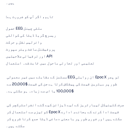
ہیں۔
تاہم، اگر آپ کو ضرورت ہے:
ملٹی چینل EEG حصول
ریسرچ گریڈ ڈیٹا کی کوالٹی
وائرلیس نقل و حرکت
پروفیشنل سافٹ ویئر سپورٹ
API اور ترقیاتی صلاحیتیں
تعلیمی اور تجارتی ماحول میں ثابت شدہ استعمال
تو پھر Epoc X ان روایتی EEG سسٹمز کے مقابلے میں غیر معمولی 
طور پر بہترین قیمت کی پیشکش کرتا ہے جن کی قیمت $20,000 سے 
$100,000 یا اس سے زیادہ ہو سکتی ہے۔
صرف کلینیکل لیبارٹریز کے لیے ڈیزائن کیے گئے انفراسٹرکچر کی 
قیمت ادا کرنے کے بجائے، ادارے Epoc X کو تیزی سے استعمال کر 
سکتے ہیں اور فوری طور پر بامعنی دماغی ڈیٹا جمع کرنا شروع کر 
سکتے ہیں۔