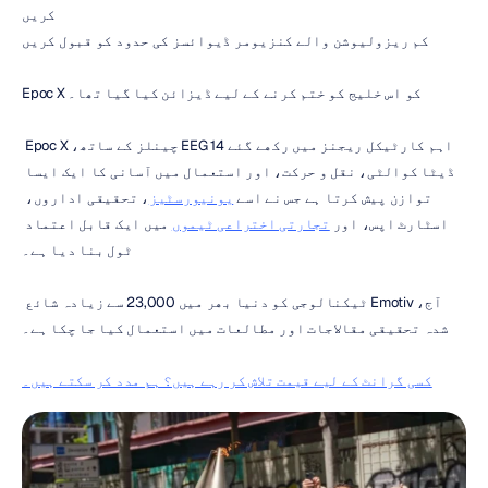
کریں
کم ریزولیوشن والے کنزیومر ڈیوائسز کی حدود کو قبول کریں
Epoc X کو اس خلیج کو ختم کرنے کے لیے ڈیزائن کیا گیا تھا۔
اہم کارٹیکل ریجنز میں رکھے گئے 14 EEG چینلز کے ساتھ، Epoc X 
ڈیٹا کوالٹی، نقل و حرکت، اور استعمال میں آسانی کا ایک ایسا 
توازن پیش کرتا ہے جس نے اسے 
یونیورسٹیز
، تحقیقی اداروں، 
اسٹارٹ اپس، اور 
تجارتی اختراعی ٹیموں
 میں ایک قابل اعتماد 
ٹول بنا دیا ہے۔
آج، Emotiv ٹیکنالوجی کو دنیا بھر میں 23,000 سے زیادہ شائع 
شدہ تحقیقی مقالاجات اور مطالعات میں استعمال کیا جا چکا ہے۔
کسی گرانٹ کے لیے قیمت تلاش کر رہے ہیں؟ ہم مدد کر سکتے ہیں۔