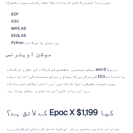
نیورو سائنس ورک فلو کے ساتھ مطابقت رکھتے ہیں، بشمول:
EDF
CSV
MATLAB
EEGLAB
Python پر مبنی پائپ لائنز
موشن اویئرنس
مربوط 9-axis موشن سینسرز محققین کو شرکاء کی نقل و حرکت کے 
ساتھ ساتھ EEG کی سرگرمی کا سیاق و سباق سمجھنے کی اجازت دیتے 
ہیں، جس سے حقیقی دنیا کے کاموں اور انٹرایکٹو تجربات کے 
دوران زیادہ گہرائی سے تجزیہ ممکن ہوتا ہے۔
کیا Epoc X $1,199 کے لائق ہے؟
جواب اس بات پر منحصر ہے کہ آپ کیا حاصل کرنے کی کوشش کر رہے 