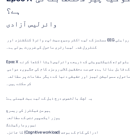
ہے؟
وائرلیس آزادی
روایتی EEG سسٹمز کے لیے اکثر وسیع سیٹ اپ، وائرڈ کنکشنز، اور 
کنٹرول شدہ لیبارٹری ماحول کی ضرورت ہوتی ہے۔
Epoc X بلوٹوتھ کنیکٹیویٹی کے ذریعے وائرلیس ڈیٹا اکٹھا کرنے 
کے قابل بناتا ہے، جس سے محققین کلاس رومز، کام کی جگہوں، عوامی 
ماحول، سمولیشن لیبز اور حقیقی دنیا کے دیگر مقامات پر مطالعہ 
کر سکتے ہیں۔
یہ لچک بالخصوص درج ذیل کے لیے بہت قیمتی ہے:
ہیومن فیکٹرز کی ریسرچ
یوزر ایکسپیرئنس کے مطالعہ
نیورومارکیٹنگ
ادراکی کام کے بوجھ (Cognitive workload) کا جائزہ