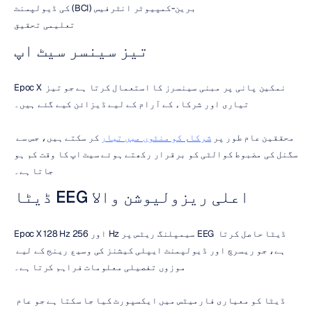
برین-کمپیوٹر انٹرفیس (BCI) کی ڈیولپمنٹ
تعلیمی تحقیق
تیز سینسر سیٹ اپ
Epoc X نمکین پانی پر مبنی سینسرز کا استعمال کرتا ہے جو تیز 
تیاری اور شرکاء کے آرام کے لیے ڈیزائن کیے گئے ہیں۔
محققین عام طور پر 
شرکاء کو منٹوں میں تیار
 کر سکتے ہیں، جس سے 
سگنل کی مضبوط کوالٹی کو برقرار رکھتے ہوئے سیٹ اپ کا وقت کم ہو 
جاتا ہے۔
اعلی ریزولیوشن والا EEG ڈیٹا
Epoc X 128 Hz اور 256 Hz سیمپلنگ ریٹس پر EEG ڈیٹا حاصل کرتا 
ہے، جو ریسرچ اور ڈیولپمنٹ ایپلی کیشنز کی وسیع رینج کے لیے 
موزوں تفصیلی معلومات فراہم کرتا ہے۔
ڈیٹا کو معیاری فارمیٹس میں ایکسپورٹ کیا جا سکتا ہے جو عام 