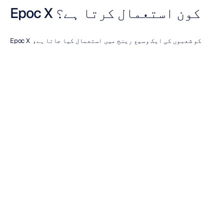
Epoc X کون استعمال کرتا ہے؟
Epoc X کو شعبوں کی ایک وسیع رینج میں استعمال کیا جاتا ہے، 
بشمول:
علمی تحقیق (Academic Research)
محققین درج ذیل کی تحقیق کے لیے Epoc X کا استعمال کرتے ہیں:
توجہ
ادراکی کام کا بوجھ (Cognitive workload)
سیکھنا
یادداشت
انسانی کارکردگی
محرکات پر اعصابی ردعمل
یوزر اور پروڈکٹ ریسرچ
ادارے درج ذیل چیزوں پر ناظرین کے ردعمل کو بہتر طور پر سمجھنے 