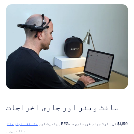
سافٹ ویئر اور جاری اخراجات
$1,199 کی ہارڈ ویئر خریداری سے EEG ہیڈسیٹ اور 
متعلقہ لوازمات
ملتے ہیں۔