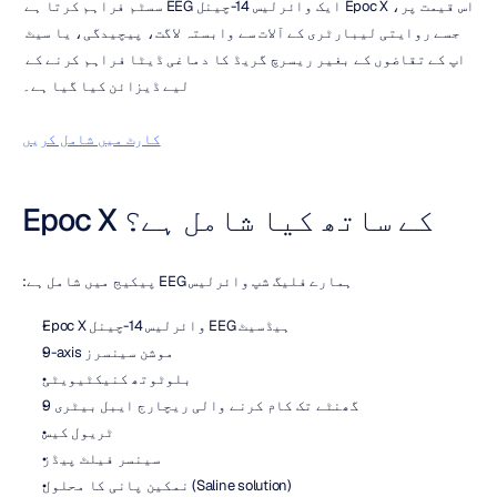
اس قیمت پر، Epoc X ایک وائرلیس 14-چینل EEG سسٹم فراہم کرتا ہے 
جسے روایتی لیبارٹری کے آلات سے وابستہ لاگت، پیچیدگی، یا سیٹ 
اپ کے تقاضوں کے بغیر ریسرچ گریڈ کا دماغی ڈیٹا فراہم کرنے کے 
لیے ڈیزائن کیا گیا ہے۔
کارٹ میں شامل کریں
Epoc X کے ساتھ کیا شامل ہے؟
ہمارے فلیگ شپ وائرلیس EEG پیکیج میں شامل ہے:
Epoc X وائرلیس 14-چینل EEG ہیڈسیٹ
9-axis موشن سینسرز
بلوٹوتھ کنیکٹیویٹی
9 گھنٹے تک کام کرنے والی ریچارج ایبل بیٹری
ٹریول کیس
سینسر فیلٹ پیڈز
نمکین پانی کا محلول (Saline solution)