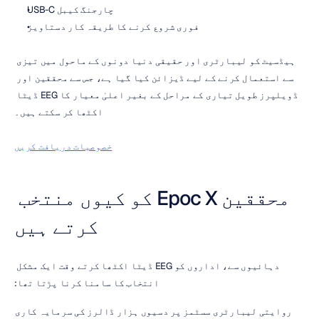
USB-C چارجنگ کیبل
فوری شروع کرنے کا طریقہ کار دستاویز
ہیڈسیٹ کو لیبارٹری اور حقیقی دنیا دونوں کے ماحول میں تیزی 
سے استعمال کرنے کے لیے ڈیزائن کیا گیا ہے، جس سے محققین اور 
ڈویلپرز طویل تیاری کے مراحل کے بغیر اعلیٰ معیار کا EEG ڈیٹا 
اکٹھا کر سکتے ہیں۔
خصوصیات دریافت کریں
محققین Epoc X کو کیوں منتخب 
کرتے ہیں
دہائیوں سے، اداروں کو EEG ڈیٹا اکٹھا کرتے وقت ایک مشکل 
انتخاب کا سامنا کرنا پڑتا تھا:
روایتی لیبارٹری سسٹمز پر دسیوں ہزار ڈالرز کی سرمایہ کاری 