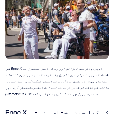
اوپر: وائرلیس ڈیزائن اور ری فل ایبل سینسرز نے Epoc X کو 
2024 کے پیرالمپکس میں تاریخ رقم کرنے کے لیے بہترین انتخاب 
بنایا، جہاں دو مشعل برداروں نے اسسٹو ٹیکنالوجی میں نیورو 
سائنس کی طاقت کو ظاہر کرنے کے لیے ایک ایکسوسکیلیٹن آرم اور 
اسمارٹ وہیل چیئرز کو آپریٹ کیا۔ (ماخذ: Prometheus BCI)
Epoc X کو کیا چیز مختلف بناتی 