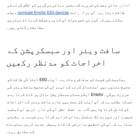
ادارہ جاتی بجٹ کی ضرورت کے بغیر دماغی سرگرمی کو تلاش کرنے کی 
طاقت دیتا ہے۔ آپ براہ راست 
compare Emotiv EEG devices
 دیکھ 
سکتے ہیں کہ کون سی خصوصیات آپ کے پروجیکٹ کے ساتھ بہترین 
مطابقت رکھتی ہیں۔
سافٹ ویئر اور سبسکرپشن کے 
اخراجات کو مدنظر رکھیں
ہیڈسیٹ کی قیمت تو صرف شروعات ہے۔ اپنے EEG ڈیٹا کی طاقت کو 
صحیح معنوں میں استعمال کرنے کے لیے، آپ کو صحیح سافٹ ویئر کی 
ضرورت ہوگی۔ Emotiv ایکو سسٹم سبسکرپشن ماڈل پر کام کرتا ہے، 
جس کا مطلب ہے کہ آپ اپنے کل بجٹ میں جاری سافٹ ویئر کے اخراجات 
کو شامل کرنا چاہیں گے۔ یہ نقطہ نظر آپ کو تازہ ترین اپ ڈیٹس، 
فیچرز اور سپورٹ تک مسلسل رسائی فراہم کرتا ہے، جس سے یہ یقینی 
بنتا ہے کہ آپ کی تحقیق یا ترقی کا کام ہمیشہ جدید ترین معلومات 
کے مطابق رہے۔