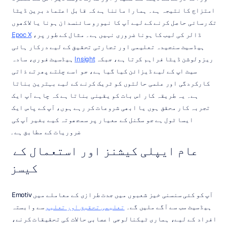
امتزاج کا نتیجہ ہے۔ ہمارا ماننا ہے کہ قابل اعتماد برین ڈیٹا 
تک رسائی حاصل کرنے کے لیے آپ کا نیورو سائنسدان ہونا یا لاکھوں 
ڈالر کی لیب کا ہونا ضروری نہیں ہے۔ مثال کے طور پر، 
Epoc X
ہیڈسیٹ سنجیدہ تعلیمی اور تجارتی تحقیق کے لیے درکار ہائی 
ریزولوشن ڈیٹا فراہم کرتا ہے، جبکہ 
Insight
 ہیڈسیٹ فوری، سادہ 
سیٹ اپ کے لیے ڈیزائن کیا گیا ہے، جو اسے چلتے پھرتے ذاتی 
کارکردگی اور علمی حالتوں کو ٹریک کرنے کے لیے بہترین بناتا 
ہے۔ یہ طریقہ کار اس بات کو یقینی بناتا ہے کہ چاہے آپ ایک 
تجربہ کار محقق ہوں یا ابھی شروعات کر رہے ہوں، آپ کے پاس ایک 
ایسا ٹول ہے جو سگنل کے معیار پر سمجھوتہ کیے بغیر آپ کی 
ضروریات کے مطابق ہے۔
عام ایپلی کیشنز اور استعمال کے 
کیسز
آپ کو کئی سنسنی خیز شعبوں میں جدت طرازی کے معاملے میں Emotiv 
ہیڈسیٹ سب سے آگے ملیں گے۔ 
تعلیمی تحقیق اور تعلیم
 سے وابستہ 
افراد کے لیے، ہماری ٹیکنالوجی اعصابی حالات کی تحقیقات کرنے، 