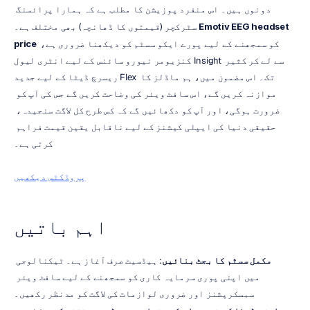
دونوں ہیں۔ اس منفرد پوزیشن کا مطلب ہے کہ ہمارا پرائسنگ 
Emotiv EEG headset 
سٹرکچر (قیمتوں کا ڈھانچہ) بھی مختلف ہے۔ 
 کو سمجھنے کے لیے پورے ایکو سسٹم کو دیکھنا ضروری ہے، 
price
کنزیومر نیورو سائنس کے لیے انٹری لیول Insight سے لے کر کثیر 
ریسرچ ڈیٹا کے لیے جدید Flex تک۔ اس مضمون میں، ہم ماڈلز کا 
موازنہ کریں گے، اس سافٹ ویئر کی وضاحت کریں گے جس کی آپ کو 
ضرورت ہوگی، اور آپ کو دکھائیں گے کہ کس طرح کل لاگت سنجیدہ، 
حقیقی دنیا کی ایپلی کیشنز کے لیے ناقابل یقین قیمت فراہم 
کرتی ہے۔
پروڈکٹس دیکھیں
اہم باتیں
مکمل سسٹم کا بجٹ بنائیں
: ہیڈسیٹ صرف آغاز ہے۔ ٹیکنالوجی 
میں اپنی پوری سرمایہ کاری کو سمجھنے کے لیے سافٹ ویئر 
سبسکرپشنز اور ضروری لوازمات کی لاگت کو مدنظر رکھیں۔