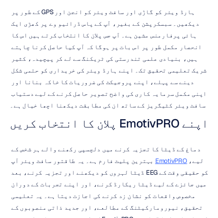
ہارڈ ویئر کو گاڑی اور سافٹ ویئر کو انجن اور GPS کے طور پر 
دیکھیں۔ سبسکرپشن کے بغیر، آپ کے پاس ڈرائیو وے پر کھڑی ایک 
ہائی پرفارمنس مشین ہے۔ آپ جس پلان کا انتخاب کرتے ہیں اس کا 
انحصار مکمل طور پر اس بات پر ہوگا کہ آپ کیا حاصل کرنا چاہتے 
ہیں، بنیادی علمی تندرستی کی ٹریکنگ سے لے کر پیچیدہ، کثیر 
شریک تعلیمی تحقیق تک۔ اپنے ہارڈ ویئر کی خریداری کو حتمی شکل 
دینے سے پہلے، اپنے پروجیکٹ کی ضروریات کا خاکہ بنانا اور 
اپنی مکمل سرمایہ کاری کی واضح تصویر حاصل کرنے کے لیے دستیاب 
سافٹ ویئر کٹیگریز کے ساتھ ان کی مطابقت دیکھنا اچھا خیال ہے۔
اپنے EmotivPRO پلان کا انتخاب کریں
دماغ کے ڈیٹا کا تجزیہ کرنے میں دلچسپی رکھنے والے ہر شخص کے 
لیے، 
EmotivPRO
 بہترین پلیٹ فارم ہے۔ یہ طاقتور سافٹ ویئر آپ 
کو حقیقی وقت کے EEG ڈیٹا لہروں کو دیکھنے اور تجزیہ کرنے، بعد 
میں جائزے کے لیے ڈیٹا ریکارڈ کرنے، اور اپنے تجربات کے دوران 
مخصوص واقعات کو نشان زد کرنے کی اجازت دیتا ہے۔ یہ تعلیمی 
تحقیق، نیورومارکیٹنگ کے مطالعے، اور جدید ذاتی منصوبوں کے 