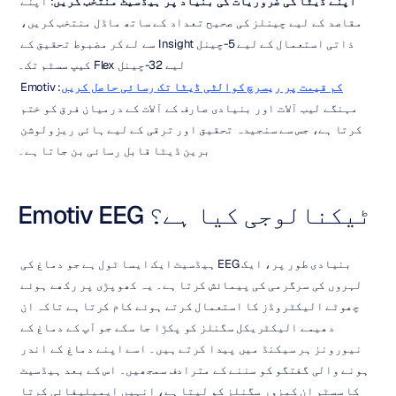
اپنے ڈیٹا کی ضروریات کی بنیاد پر ہیڈسیٹ منتخب کریں
: اپنے 
مقاصد کے لیے چینلز کی صحیح تعداد کے ساتھ ماڈل منتخب کریں، 
ذاتی استعمال کے لیے 5-چینل Insight سے لے کر مضبوط تحقیق کے 
لیے 32-چینل Flex کیپ سسٹم تک۔
کم قیمت پر ریسرچ کوالٹی ڈیٹا تک رسائی حاصل کریں
: Emotiv 
مہنگے لیب آلات اور بنیادی صارف کے آلات کے درمیان فرق کو ختم 
کرتا ہے، جس سے سنجیدہ تحقیق اور ترقی کے لیے ہائی ریزولوشن 
برین ڈیٹا قابل رسائی بن جاتا ہے۔
Emotiv EEG ٹیکنالوجی کیا ہے؟
بنیادی طور پر، ایک EEG ہیڈسیٹ ایک ایسا ٹول ہے جو دماغ کی 
لہروں کی سرگرمی کی پیمائش کرتا ہے۔ یہ کھوپڑی پر رکھے ہوئے 
چھوٹے الیکٹروڈز کا استعمال کرتے ہوئے کام کرتا ہے تاکہ ان 
دھیمے الیکٹریکل سگنلز کو پکڑا جا سکے جو آپ کے دماغ کے 
نیورونز ہر سیکنڈ میں پیدا کرتے ہیں۔ اسے اپنے دماغ کے اندر 
ہونے والی گفتگو کو سننے کے مترادف سمجھیں۔ اس کے بعد ہیڈسیٹ 
کا سسٹم ان کمزور سگنلز کو لیتا ہے، انہیں ایمپلیفائی کرتا 