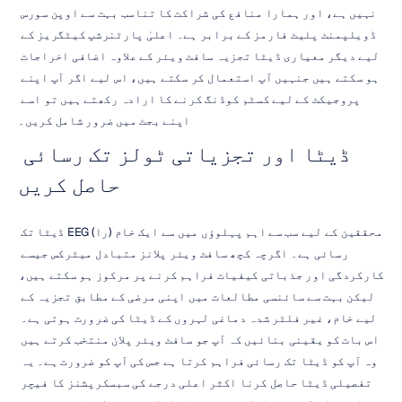
نہیں ہے، اور ہمارا منافع کی شراکت کا تناسب بہت سے اوپن سورس 
ڈویلپمنٹ پلیٹ فارمز کے برابر ہے۔ اعلیٰ پارٹنرشپ کیٹگریز کے 
لیے دیگر معیاری ڈیٹا تجزیہ سافٹ ویئر کے علاوہ اضافی اخراجات 
ہو سکتے ہیں جنہیں آپ استعمال کر سکتے ہیں، اس لیے اگر آپ اپنے 
پروجیکٹ کے لیے کسٹم کوڈنگ کرنے کا ارادہ رکھتے ہیں تو اسے 
اپنے بجٹ میں ضرور شامل کریں۔
ڈیٹا اور تجزیاتی ٹولز تک رسائی 
حاصل کریں
محققین کے لیے سب سے اہم پہلوؤں میں سے ایک خام (را) EEG ڈیٹا تک 
رسائی ہے۔ اگرچہ کچھ سافٹ ویئر پلانز متبادل میٹرکس جیسے 
کارکردگی اور جذباتی کیفیات فراہم کرنے پر مرکوز ہو سکتے ہیں، 
لیکن بہت سے سائنسی مطالعات میں اپنی مرضی کے مطابق تجزیہ کے 
لیے خام، غیر فلٹر شدہ دماغی لہروں کے ڈیٹا کی ضرورت ہوتی ہے۔ 
اس بات کو یقینی بنائیں کہ آپ جو سافٹ ویئر پلان منتخب کرتے ہیں 
وہ آپ کو ڈیٹا تک رسائی فراہم کرتا ہے جس کی آپ کو ضرورت ہے۔ یہ 
تفصیلی ڈیٹا حاصل کرنا اکثر اعلی درجے کی سبسکرپشنز کا فیچر 