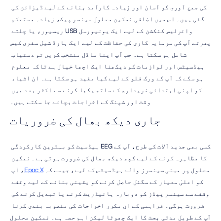
کی جمع آوری کو آسان اور زیادہ کارآمد بنانے کے لیے ڈیزائن کی 
گئی ہیں۔ اس میں اضافی نمکین محلول سینسر پیک، زیادہ مستحکم 
وائرلیس کنکشن کے لیے ایک یونیورسل USB ریسیور، یا چلتے 
پھرتے آپ کی سرمایہ کاری کی حفاظت کے لیے ایک ہارڈ شیل سفری کیس 
شامل ہو سکتا ہے۔ جب آپ اپنا ماڈل منتخب کریں تو دستیاب 
ہیڈسیٹس اور لوازمات کو دیکھنا ایک اچھا خیال ہے تاکہ معلوم 
ہو سکے کہ آپ کے ورک فلو کے لیے کیا مفید ہو سکتا ہے۔ ان اشیاء 
کو اپنی ابتدائی خریداری کے ساتھ یکجا کرنے سے اکثر بعد میں 
وقت اور شپنگ کے اخراجات بچائے جا سکتے ہیں۔
جاری دیکھ بھال کی ضروریات
کسی بھی جدید آلات کی طرح، آپ کے EEG ہیڈسیٹ کو بہترین کارکردگی 
کا مظاہرہ کرنے کے لیے کچھ دیکھ بھال کی ضرورت ہوتی ہے۔ نمکین 
محلول پر مبنی سینسرز والے ہیڈسیٹس کے لیے، جیسے کہ 
Epoc X
، آپ 
کو اعلیٰ معیار کے سگنل حاصل کرنے کو یقینی بنانے کے لیے وقفے 
وقفے سے سینسر پیڈز کو دوبارہ ہائیڈریٹ کرنے یا تبدیل کرنے کی 
ضرورت ہوگی۔ فراہمی کے ان مکرر اخراجات کی منصوبہ بندی کرنا 
آپ کے طویل مدتی بجٹ کا ایک چھوٹا لیکن اہم حصہ ہے۔ نمکین محلول 