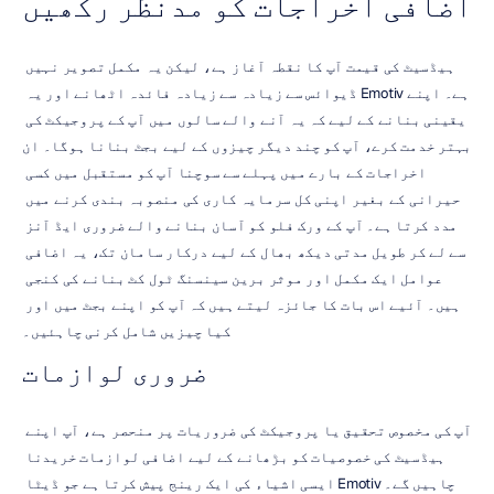
اضافی اخراجات کو مدنظر رکھیں
ہیڈسیٹ کی قیمت آپ کا نقطہ آغاز ہے، لیکن یہ مکمل تصویر نہیں 
ہے۔ اپنے Emotiv ڈیوائس سے زیادہ سے زیادہ فائدہ اٹھانے اور یہ 
یقینی بنانے کے لیے کہ یہ آنے والے سالوں میں آپ کے پروجیکٹ کی 
بہتر خدمت کرے، آپ کو چند دیگر چیزوں کے لیے بجٹ بنانا ہوگا۔ ان 
اخراجات کے بارے میں پہلے سے سوچنا آپ کو مستقبل میں کسی 
حیرانی کے بغیر اپنی کل سرمایہ کاری کی منصوبہ بندی کرنے میں 
مدد کرتا ہے۔ آپ کے ورک فلو کو آسان بنانے والے ضروری ایڈ آنز 
سے لے کر طویل مدتی دیکھ بھال کے لیے درکار سامان تک، یہ اضافی 
عوامل ایک مکمل اور موثر برین سینسنگ ٹول کٹ بنانے کی کنجی 
ہیں۔ آئیے اس بات کا جائزہ لیتے ہیں کہ آپ کو اپنے بجٹ میں اور 
کیا چیزیں شامل کرنی چاہئیں۔
ضروری لوازمات
آپ کی مخصوص تحقیق یا پروجیکٹ کی ضروریات پر منحصر ہے، آپ اپنے 
ہیڈسیٹ کی خصوصیات کو بڑھانے کے لیے اضافی لوازمات خریدنا 
چاہیں گے۔ Emotiv ایسی اشیاء کی ایک رینج پیش کرتا ہے جو ڈیٹا 