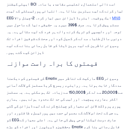
اسے ذاتی استعمال، تعلیمی مقاصد، یا سادہ BCI ایپلی کیشنز 
تیار کرنے کے لیے بہترین بناتا ہے۔ انتہائی پورٹیبلٹی کے لیے، 
MN8
 ایک پوشیدہ ایئربڈ ڈیزائن میں تیار کردہ 2-چینل والا EEG 
سسٹم پیش کرتا ہے۔ صرف $399 میں، یہ حقیقی دنیا کے ماحول میں 
توجہ اور دلچسپی کو ٹریک کرنے والے ہر فرد کے لیے مثالی ہے۔ یہ 
دونوں ماڈل طلباء سے لے کر کھیل کود اور صحت کے شوقین افراد تک 
وسیع تر ناظرین کے لیے برین ڈیٹا کو قابل رسائی بنانے کے لیے 
ڈیزائن کیے گئے ہیں۔
قیمتوں کا براہ راست موازنہ
وسیع تر EEG مارکیٹ کے تناظر میں Emotiv کی قیمتوں کو دیکھنا 
مددگار ثابت ہوتا ہے۔ روایتی، ریسرچ گریڈ سسٹمز کی لاگت آسانی 
سے $20,000 سے لے کر $150,000 سے زیادہ تک ہو سکتی ہے۔ یہ سسٹمز 
اکثر بھاری، پیچیدہ اور لیب کی حد تک محدود ہوتے ہیں۔ ہماری 
پوری پروڈکٹ لائن اس معیار کو چیلنج کرنے کے لیے ڈیزائن کی گئی 
ہے جس کے تحت اس لاگت کے معمولی حصے میں پورٹیبل، طاقتور، اور 
صارف دوست ٹیکنالوجی پیش کی جاتی ہے۔ اعلی معیار کے EEG کو 
قابل رسائی بنا کر، Emotiv محققین، ڈویلپرز اور افراد کو بڑے 