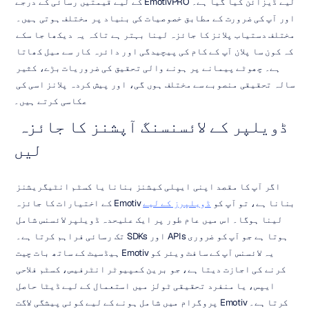
لیے ڈیزائن کیا گیا ہے۔ EmotivPRO کے لیے قیمتیں رسائی کے درجے 
اور آپ کی ضرورت کے مطابق خصوصیات کی بنیاد پر مختلف ہوتی ہیں۔ 
مختلف دستیاب پلانز کا جائزہ لینا بہتر ہے تاکہ یہ دیکھا جا سکے 
کہ کون سا پلان آپ کے کام کی پیچیدگی اور دائرہ کار سے میل کھاتا 
ہے۔ چھوٹے پیمانے پر ہونے والی تحقیق کی ضروریات بڑے، کثیر 
سالہ تحقیقی منصوبے سے مختلف ہوں گی، اور پیش کردہ پلانز اسی کی 
عکاسی کرتے ہیں۔
ڈویلپر کے لائسنسنگ آپشنز کا جائزہ 
لیں
اگر آپ کا مقصد اپنی ایپلی کیشنز بنانا یا کسٹم انٹیگریشنز 
بنانا ہے، تو آپ کو 
ڈویلپرز کے لیے
 Emotiv کے اختیارات کا جائزہ 
لینا ہوگا۔ اس میں عام طور پر ایک علیحدہ ڈویلپر لائسنس شامل 
ہوتا ہے جو آپ کو ضروری APIs اور SDKs تک رسائی فراہم کرتا ہے۔ 
یہ لائسنس آپ کے سافٹ ویئر کو Emotiv ہیڈسیٹ کے ساتھ بات چیت 
کرنے کی اجازت دیتا ہے، جو برین کمپیوٹر انٹرفیس، کسٹم فلاحی 
ایپس، یا منفرد تحقیقی ٹولز میں استعمال کے لیے ڈیٹا حاصل 
کرتا ہے۔ Emotiv پروگرام میں شامل ہونے کے لیے کوئی پیشگی لاگت 