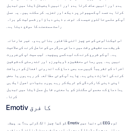
ہے، اور انہیں صاف کرتا ہے، اور انہیں ڈیجیٹل ڈیٹا میں تبدیل 
کرتا ہے جسے آپ کمپیوٹر پر دیکھ اور تجزیہ کر سکتے ہیں۔ یہ عمل 
آپ کو علمی حالتوں جیسے کہ توجہ، ذہنی دباؤ اور شمولیت کو براہ 
راست سمجھنے کا موقع دیتا ہے۔
اس ٹیکنالوجی کو جو چیز اتنی طاقتور بناتی ہے وہ غیر جارحانہ 
طریقے سے حقیقی وقت میں دماغی سرگرمی کو حاصل کرنے کی صلاحیت 
ہے۔ آپ کو شروع کرنے کے لیے کسی پیچیدہ لیب سیٹ اپ کی ضرورت 
نہیں ہے۔ یہی رسائی محققین، ڈویلپرز، اور تندرستی کے شوقین 
افراد کو تقریباً کہیں سے بھی دماغ کے اندرونی افعال کو دریافت 
کرنے کی اجازت دیتی ہے۔ چاہے آپ کوئی مطالعہ کر رہے ہوں یا محض 
اپنی ذہنی کارکردگی کو ٹریک کر رہے ہوں، بنیادی اصول ایک ہی 
ہے: دماغ کے معمولی سگنلز کو بامعنی، قابلِ عمل ڈیٹا میں تبدیل 
کرنا۔
Emotiv کا فرق
تو، EEG کی دنیا میں Emotiv کو کیا چیز الگ کرتی ہے؟ یہ پیشہ 
ورانہ درجے کے ڈیٹا کے معیار اور صارف دوست ڈیزائن کے منفرد 