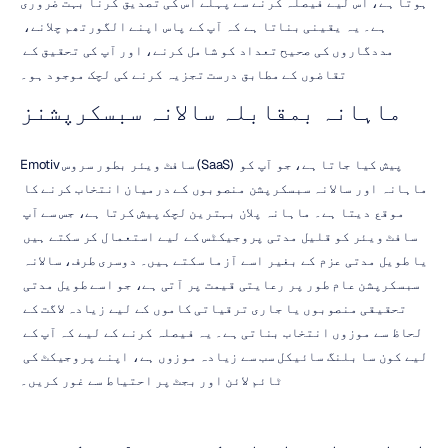
ہوتا ہے، اس لیے فیصلہ کرنے سے پہلے اس کی تصدیق کرنا بہت ضروری 
ہے۔ یہ یقینی بناتا ہے کہ آپ کے پاس اپنے الگورتھم چلانے، 
مددگاروں کی صحیح تعداد کو شامل کرنے، اور آپ کی تحقیق کے 
تقاضوں کے مطابق درست تجزیہ کرنے کی لچک موجود ہو۔
ماہانہ بمقابلہ سالانہ سبسکرپشنز
Emotiv سافٹ ویئر بطور سروس (SaaS) پیش کیا جاتا ہے، جو آپ کو 
ماہانہ اور سالانہ سبسکرپشن منصوبوں کے درمیان انتخاب کرنے کا 
موقع دیتا ہے۔ ماہانہ پلان بہترین لچک پیش کرتا ہے، جس سے آپ 
سافٹ ویئر کو قلیل مدتی پروجیکٹس کے لیے استعمال کر سکتے ہیں 
یا طویل مدتی عزم کے بغیر اسے آزما سکتے ہیں۔ دوسری طرف، سالانہ 
سبسکرپشن عام طور پر رعایتی قیمت پر آتی ہے، جو اسے طویل مدتی 
تحقیقی منصوبوں یا جاری ترقیاتی کاموں کے لیے زیادہ لاگت کے 
لحاظ سے موزوں انتخاب بناتی ہے۔ یہ فیصلہ کرنے کے لیے کہ آپ کے 
لیے کون سا بلنگ سائیکل سب سے زیادہ موزوں ہے، اپنے پروجیکٹ کی 
ٹائم لائن اور بجٹ پر احتیاط سے غور کریں۔