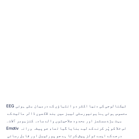
Emotiv
EEG
قیمت:
کی
ہیڈسیٹ
تفصیل
مکمل
دیونگ
تران
اپ
ڈیٹ
کیا
گیا
7
اکتوبر،
2025
EEG ٹیکنالوجی کی دنیا اکثر دو انتہاؤں کے درمیان بٹی ہوئی 
محسوس ہوتی ہے: یونیورسٹی لیبز میں بند لاکھوں ڈالر مالیت کے 
بہت بڑے سسٹمز اور محدود صلاحیتوں والے سادہ کنزیومر آلات۔ 
Emotiv اس خلا کو پُر کرنے کے لیے بنایا گیا تھا، جو پیشہ ورانہ 
درجے کے ایسے ٹولز پیش کرتا ہے جو پورٹیبل اور قابل رسائی 