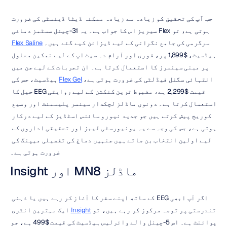
جب آپ کی تحقیق کو زیادہ سے زیادہ ممکنہ ڈیٹا ڈینسٹی کی ضرورت 
ہوتی ہے، تو Flex سیریز اس کا جواب ہے۔ یہ 31-چینل سسٹمز دماغی 
سرگرمی کی جامع نگرانی کے لیے ڈیزائن کیے گئے ہیں۔ 
Flex Saline
ہیڈسیٹ، $1,899 پر، فوری اور آرام دہ سیٹ اپ کے لیے نمکین محلول 
پر مبنی سینسرز کا استعمال کرتا ہے۔ ان تجربات کے لیے جن میں 
انتہائی سگنل فیڈلٹی کی ضرورت ہوتی ہے، 
Flex Gel
 ہیڈسیٹ، جس کی 
قیمت $2,299 ہے، مضبوط ترین کنکشن کے لیے روایتی EEG جیل کا 
استعمال کرتا ہے۔ دونوں ماڈلز لچکدار سینسر پلیسمنٹ اور وسیع 
کوریج پیش کرتے ہیں جو جدید نیورو سائنس اسٹڈیز کے لیے درکار 
ہوتی ہے، جس کی وجہ سے یہ یونیورسٹی لیبز اور تحقیقی اداروں کے 
لیے اولین انتخاب بن جاتے ہیں جنہیں دماغ کی تفصیلی میپنگ کی 
ضرورت ہوتی ہے۔
Insight اور MN8 ماڈلز
اگر آپ ابھی EEG کے ساتھ اپنے سفر کا آغاز کر رہے ہیں یا ذہنی 
تندرستی پر توجہ مرکوز کر رہے ہیں، تو 
Insight
 ایک بہترین انٹری 
پوائنٹ ہے۔ اس 5-چینل والے وائرلیس ہیڈسیٹ کی قیمت $499 ہے، جو 