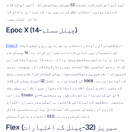
لیے ڈیزائن کیے گئے مضبوط 32-چینل ہیڈسیٹس تک۔ آئیے آپ کے کام 
کے لیے موزوں انتخاب تلاش کرنے میں مدد کے لیے اہم ماڈلز کا 
جائزہ لیتے ہیں۔
Epoc X (14-چینل سسٹم)
 ایک لاجواب آل راؤنڈر انتخاب ہے جو ہائی ریزولوشن ڈیٹا 
Epoc X
کو استعمال میں آسانی کے ساتھ متوازن کرتا ہے۔ 14 چینلز کے 
ساتھ، یہ وائرلیس ہیڈسیٹ پیشہ ورانہ درجے کا برین ڈیٹا فراہم 
کرتا ہے جو تعلیمی مطالعات، نیورومارکیٹنگ، اور پیچیدہ برین 
کمپیوٹر انٹرفیس پروجیکٹس سمیت ایپلی کیشنز کی ایک وسیع رینج 
کے لیے موزوں ہے۔ $999 کی قیمت پر، یہ مکمل 32-چینل سسٹم کی لاگت 
کے بغیر انٹری لیول آلات سے ڈیٹا کے معیار میں ایک اہم پیش رفت 
ہے۔ اسے Emotiv لائن اپ کے سب سے اہم حصے کے طور پر سمجھیں—جو 
سنجیدہ محققین کے لیے کافی طاقتور ہے لیکن پھر بھی ان اختراع 
کاروں اور چھوٹی ٹیموں کے لیے قابل رسائی ہے جنہیں قابل 
اعتماد، ہائی ڈینسٹی EEG ڈیٹا کی ضرورت ہے۔
Flex سیریز (32-چینل کے اختیارات)