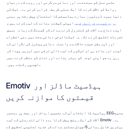
علمی عمل کو سمجھنے، اور دماغی سرگرمی اور رویے کے درمیان 
روابط کو تلاش کرنے کا ایک عملی طریقہ فراہم کرتی ہے۔ ٹیک کی 
دنیا میں، ڈویلپرز ہمارے ہیڈسیٹس کا استعمال پیش رفت پر مبنی 
برین کمپیوٹر انٹرفیس
 ایپلی کیشنز بنانے کے لیے کرتے ہیں، 
اپنے دماغ سے آلات کو کنٹرول کرنے سے لے کر گیمنگ کے زیادہ عمیق 
تجربات تخلیق کرنے تک۔ یہ ٹیکنالوجی دماغی صحت میں بھی اضطراب 
اور ڈپریشن جیسے حالات سے وابستہ دماغی پیٹرن کی نگرانی کے 
لیے، اور ساتھ ہی ان لوگوں کے لیے ذاتی ترقی میں لہریں پیدا کر 
رہی ہے جو اپنی توجہ کو بہتر بنانے اور تناؤ کو منظم کرنے میں 
دلچسپی رکھتے ہیں۔
Emotiv ہیڈسیٹ ماڈلز اور 
قیمتوں کا موازنہ کریں
صحیح EEG ہیڈسیٹ کا انتخاب آپ کے مخصوص اہداف اور بجٹ پر منحصر 
ہے۔ Emotiv آلات کی ایک رینج پیش کرتا ہے، ذاتی تندرستی کے لیے 
بہترین قابل رسائی 5-چینل سسٹمز سے لے کر جدید تعلیمی تحقیق کے 