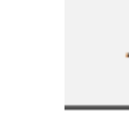
ایچ۔
بی۔
دوران
اپ
ڈیٹ