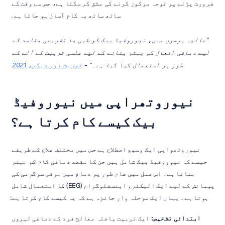
ضرورت پڑنے پر توجہ مرکوز کرنے کی مشق کر سکتا ہے، جس سے وقت کے 
ساتھ ساتھ یہ کام آسان ہو جاتا ہے۔
 "حالیہ برسوں میں، نیوروفیڈ بیک کو طبی یا تفریحی مقاصد کے 
لیے دماغی افعال کو بہتر بنانے کے لیے علمی تربیت کے آلے کے 
طور پر استعمال کیا گیا ہے۔" - 
لوریٹ اور دیگر، 2021
نیوروتھراپی میں نیوروفیڈ 
بیک کیسے کام کرتا ہے؟
نیوروتھراپی ایک وسیع اصطلاح ہے جس میں مختلف علاج کے طریقے 
جیسے کہ نیوروفیڈ بیک شامل ہیں جن کا مقصد دماغی کام کو بہتر 
بنانا ہے۔ اس عمل میں عام طور پر دماغ میں برقی سرگرمی کی 
پیمائش کے لیے ایک الیکٹرو اینسفلوگرام (EEG) کا استعمال شامل 
ہوتا ہے۔ یہاں ایک مرحلہ وار جائزہ ہے کہ یہ کیسے کام کرتا ہے:
ابتدائی تشخیص:
 ایک تربیت یافتہ معالج فرد کے دماغی لہروں 