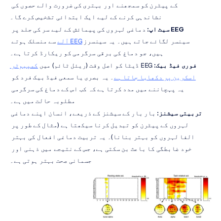
کے پیٹرن کو سمجھنے اور بہتری کی ضرورت والے حصوں کی 
نشاندہی کرنے کے لیے ایک ابتدائی تشخیص کرے گا۔
EEG سیٹ اپ:
 دماغی لہروں کی پیمائش کے لیے سر کی جلد پر 
سینسر لگائے جاتے ہیں۔ یہ سینسرز 
EEG آلے
 سے منسلک ہوتے 
ہیں، جو دماغ کی برقی سرگرمی کو ریکارڈ کرتا ہے۔
فوری فیڈ بیک:
 EEG ڈیٹا کو اصل وقت (ریئل ٹائم) میں 
کمپیوٹر 
اسکرین پر دکھایا جاتا ہے
۔ یہ بصری یا سمعی فیڈ بیک فرد کو 
یہ پہچاننے میں مدد کرتا ہے کہ کب اس کے دماغ کی سرگرمی 
مطلوبہ حالت میں ہے۔
تربیتی سیشنز:
 بار بار کے سیشنز کے ذریعے، انسان اپنے دماغی 
لہروں کے پیٹرن کو تبدیل کرنا سیکھتا ہے (مثال کے طور پر 
الفا لہروں کو بہتر بنانا)۔ یہ تربیت دماغی افعال کی بہتر 
خود ضابطگی کا باعث بن سکتی ہے، جس کے نتیجے میں ذہنی اور 
جسمانی صحت بہتر ہوتی ہے۔