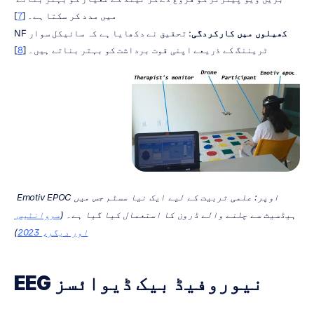
میں مدد کر سکتا ہے۔ [
7
]
کھیلوں میں کارکردگی
: تحقیق نے دکھایا ہے کہ سائیکل سوار NF 
ٹریننگ کے ذریعے اپنی قوت برداشت کو بہتر بناتے ہیں۔ [
8
]
اوپر: علمی تربیت کے لیے ایک نیا سسٹم جس میں Emotiv EPOC 
ہیڈسیٹ سے چلنے والے ڈرون کا استعمال کیا گیا ہے۔ (
سروانٹیس 
اور دیگر، 2023
)
EEG نیوروفیڈ بیک ڈیوائسز