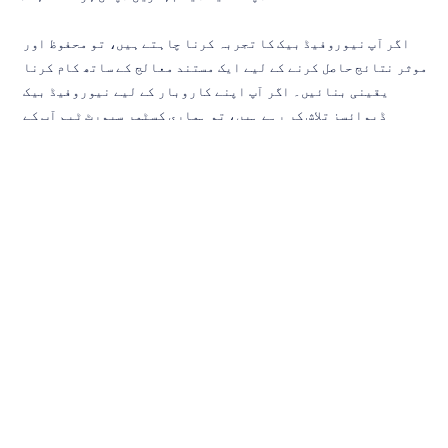
اگر آپ نیوروفیڈ بیک کا تجربہ کرنا چاہتے ہیں، تو محفوظ اور 
موثر نتائج حاصل کرنے کے لیے ایک مستند معالج کے ساتھ کام کرنا 
یقینی بنائیں۔ اگر آپ اپنے کاروبار کے لیے نیوروفیڈ بیک 
ڈیوائسز تلاش کر رہے ہیں، تو ہماری کسٹمر سپورٹ ٹیم آپ کے 
انتخاب میں مدد کرنے پر بے حد خوش ہوگی۔ 
ہم سے یہاں رابطہ کریں
یا hello@emotiv.com پر ای میل کریں۔
آپ ان سے بھی لطف اندوز ہو سکتے ہیں:
بزرگوں کے ڈپریشن کے علاج کے لیے میوزک نیوروفیڈ بیک تھراپی
مراقبت کے لیے نیوروفیڈ بیک کے اثرات
ADHD تھراپی
حوالہ جات
Escolano, C., Navarro-Gil, M., Garcia-Campayo, J., Congedo, M., De 
Ridder, D., & Minguez, J. (2014). A controlled study on the cognitive 
effect of alpha neurofeedback training in patients with major 