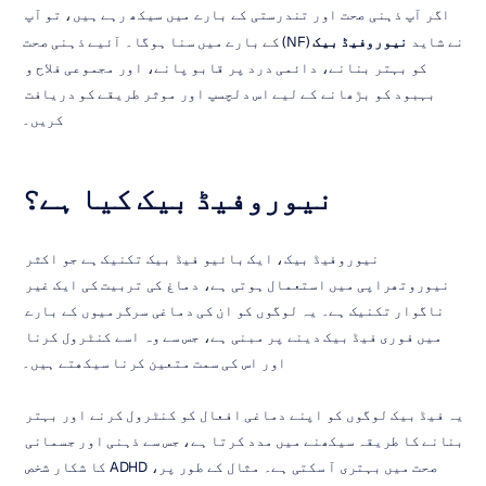
اگر آپ ذہنی صحت اور تندرستی کے بارے میں سیکھ رہے ہیں، تو آپ 
نے شاید 
نیوروفیڈ بیک
 (NF) کے بارے میں سنا ہوگا۔ آئیے ذہنی صحت 
کو بہتر بنانے، دائمی درد پر قابو پانے، اور مجموعی فلاح و 
بہبود کو بڑھانے کے لیے اس دلچسپ اور موثر طریقے کو دریافت 
کریں۔
نیوروفیڈ بیک کیا ہے؟
نیوروفیڈ بیک، ایک بائیو فیڈ بیک تکنیک ہے جو اکثر 
نیوروتھراپی میں استعمال ہوتی ہے، دماغ کی تربیت کی ایک غیر 
ناگوار تکنیک ہے۔ یہ لوگوں کو ان کی دماغی سرگرمیوں کے بارے 
میں فوری فیڈ بیک دینے پر مبنی ہے، جس سے وہ اسے کنٹرول کرنا 
اور اس کی سمت متعین کرنا سیکھتے ہیں۔
یہ فیڈ بیک لوگوں کو اپنے دماغی افعال کو کنٹرول کرنے اور بہتر 
بنانے کا طریقہ سیکھنے میں مدد کرتا ہے، جس سے ذہنی اور جسمانی 
صحت میں بہتری آ سکتی ہے۔ مثال کے طور پر، ADHD کا شکار شخص 