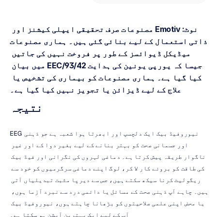
نوٹ: Emotiv مصنوعات صرف تحقیقی ایپلی کیشنز اور 
ذاتی استعمال کے لیے بنائی گئی ہیں۔ ہماری مصنوعات 
میڈیکل ڈیوائسز کے طور پر فروخت نہیں کی جاتیں 
جیسا کہ یورپی یونین کی ہدایت 93/42/EEC میں بیان 
کیا گیا ہے۔ ہماری مصنوعات کو بیماری کی تشخیص یا 
علاج کے لیے ڈیزائن یا تجویز نہیں کیا گیا ہے۔
نتیجہ
EEG نیوروفیڈ بیک ایک دلچسپ اور ابھرتا ہوا شعبہ ہے جو ذہنی 
اور جسمانی صحت کو بہتر بنانے کے لیے بغیر دوا کے اور غیر 
ناگوار طریقہ پیش کرتا ہے۔ دماغی لہروں کی نگرانی اور فیڈ بیک 
کی طاقت کو بروئے کار لا کر، لوگ اپنے دماغی سرگرمیوں کو خود سے 
ریگولیٹ کرنا سیکھ سکتے ہیں، جس سے دیرپا مثبت تبدیلیاں آتی 
ہیں۔ چاہے آپ ذہنی صحت کے مسائل یا دائمی درد سے نبرد آزما ہوں، 
یا محض اپنی علمی صلاحیتوں کو بڑھانا چاہتے ہوں، نیوروفیڈ بیک 
آپ کے لیے ایک بہترین آپشن ہو سکتا ہے۔