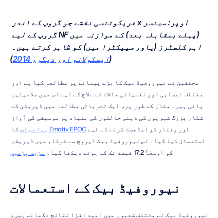
اوپر: سینسر x فریکوئنسی نقشے جو گروپ کے اندر 
(پہلے بمقابلہ بعد) کے موازنہ میں NF گروپ کے لیے 
اہم کلسٹرز (پاور سپیکٹرا میں) کو ظاہر کرتے ہیں۔ 
(
ایسکولانو اور دیگر، 2014
)
محققین نے نیوروفیڈ بیک کا بڑے پیمانے پر مطالعہ کیا ہے اور 
مختلف اعصابی اور نفسیاتی حالات کے علاج کے لیے اس میں صلاحیتیں 
پائی ہیں۔ مثال کے طور پر، ایک تجرباتی مطالعہ میں ڈپریشن کے 
شکار بزرگ شہریوں کی ذہنی حالتوں کی بنیاد پر موسیقی کی آواز 
اور رفتار کو ایڈجسٹ کرنے کے لیے 
Emotiv EPOC ہیڈ سیٹس
 کا 
استعمال کیا گیا۔ اس نیوروفیڈ بیک اپروچ سے شرکاء میں ڈپریشن 
کو اوسطاً 17.2 فیصد تک کم ہوتے دیکھا گیا۔ 
مزید پڑھیں
نیوروفیڈ بیک کے استعمالات
نیوروفیڈ بیک نے مختلف شعبوں میں امید افزا نتائج دکھائے ہیں، 