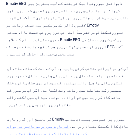
Emotiv EEG ڈیوائسز نیوروفیڈ بیک ٹریننگ کے لیے بہترین ہیں 
کیونکہ یہ وائرلیس ہیں، سائنسی طور پر تصدیق شدہ ہیں، اور 
منٹوں میں سیٹ اپ ہو جاتی ہیں۔ روایتی لیبارٹری کے آلات کی قیمت 
لاکھوں ڈالر تک ہو سکتی ہے، جب کہ زیادہ تر Emotiv 
نیوروٹیکنالوجی تقریباً ایک آئی فون پرو کی قیمت یا اس سے کم 
میں دستیاب ہے۔ اس کے علاوہ، Emotiv EEG ہیڈسیٹ پورے دماغ کی 
لہروں کو محسوس کرتے ہیں، جب کہ کچھ صارف کے درجے کے EEG آلات 
صرف مخصوص حصوں کا احاطہ کرتے ہیں۔
آپ کو جو ڈیوائس منتخب کرنی چاہیے وہ آپ کے بجٹ کے ساتھ ساتھ آپ 
کے منصوبہ بند استعمال پر مبنی ہونی چاہیے۔ مثال کے طور پر، 
نمکین پانی یا جیل والے سینسرز کے سیٹ اپ میں خشک یا نیم خشک 
سینسرز کے مقابلے میں زیادہ وقت لگتا ہے۔ اگر آپ مریضوں کے 
ساتھ کام کر رہے ہیں تو آرام دہ ہونے، سیٹ اپ میں لگنے والے 
وقت، اور پرائیویسی پر غور کریں۔
نیورو پرائیویسی پہلے دن سے ہی Emotiv کی تحقیق اور کاروباری 
ماڈل کا ایک سنگ بنیاد رہی ہے۔ 
اس بارے میں مزید جانیں کہ ہم آپ 
کے دماغ کے ڈیٹا کو کیسے محفوظ رکھتے ہیں
۔