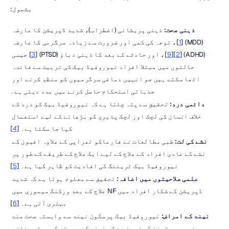
بشمول:
ذہنی صحت:
 ذہنی پریشانی (اضطراب)، شدید ڈپریشن کا عارضہ 
(MDD) [
1
]، توجہ کی کمی اور ضرورت سے زیادہ سرگرمی کا عارضہ 
(ADHD) [
2
][
9
]، اور حادثے کے بعد کا ذہنی دباؤ (PTSD) [
3
] جیسی 
حالتوں میں مبتلا افراد نیوروفیڈ بیک کی تربیت سے فائدہ 
اٹھا سکتے ہیں جو انہیں دماغی سرگرمیوں کو منظم کرنے اور 
جذباتی استحکام حاصل کرنے میں مدد دیتی ہے۔
دائمی درد:
 تحقیق سے پتہ چلتا ہے کہ نیوروفیڈ بیک کو درد کے 
خلاف انسان کی لچک اور لچک پذیری کو بڑھانے کے لیے استعمال 
کیا جا سکتا ہے۔ [
4
]
نشے کی لت: 
طبی مطالعات نے فارماکو تھراپی کے علاوہ افیون کے 
نشے کے عادی افراد کے علاج کے لیے ایک علاج کے طریقے کے طور پر 
نیوروفیڈ بیک ٹریننگ کی افادیت کو ظاہر کیا ہے۔ [
5
]
علمی صلاحیتوں میں اضافہ:
 تحقیق سے معلوم ہوتا ہے کہ شدید 
ڈپریشن کے شکار افراد میں NF علاج کے بعد ورکنگ میموری میں 
بہتری آتی ہے۔ [
6
]
نیند کے امراض:
 نیوروفیڈ بیک پرسکون نیند سے وابستہ صحت مند 
برین ویو پیٹرنز کو فروغ دے کر نیند کے معیار کو بہتر بنانے 