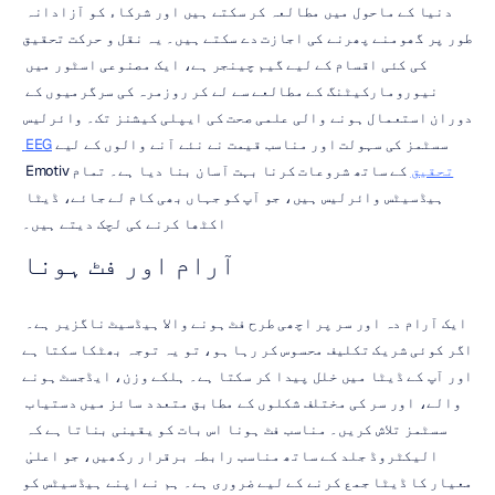
دنیا کے ماحول میں مطالعہ کر سکتے ہیں اور شرکاء کو آزادانہ 
طور پر گھومنے پھرنے کی اجازت دے سکتے ہیں۔ یہ نقل و حرکت تحقیق 
کی کئی اقسام کے لیے گیم چینجر ہے، ایک مصنوعی اسٹور میں 
نیورومارکیٹنگ کے مطالعے سے لے کر روزمرہ کی سرگرمیوں کے 
دوران استعمال ہونے والی علمی صحت کی ایپلی کیشنز تک۔ وائرلیس 
سسٹمز کی سہولت اور مناسب قیمت نے نئے آنے والوں کے لیے 
EEG 
تحقیق
 کے ساتھ شروعات کرنا بہت آسان بنا دیا ہے۔ تمام Emotiv 
ہیڈسیٹس وائرلیس ہیں، جو آپ کو جہاں بھی کام لے جائے، ڈیٹا 
اکٹھا کرنے کی لچک دیتے ہیں۔
آرام اور فٹ ہونا
ایک آرام دہ اور سر پر اچھی طرح فٹ ہونے والا ہیڈسیٹ ناگزیر ہے۔ 
اگر کوئی شریک تکلیف محسوس کر رہا ہو، تو یہ توجہ بھٹکا سکتا ہے 
اور آپ کے ڈیٹا میں خلل پیدا کر سکتا ہے۔ ہلکے وزن، ایڈجسٹ ہونے 
والے، اور سر کی مختلف شکلوں کے مطابق متعدد سائز میں دستیاب 
سسٹمز تلاش کریں۔ مناسب فٹ ہونا اس بات کو یقینی بناتا ہے کہ 
الیکٹروڈ جلد کے ساتھ مناسب رابطہ برقرار رکھیں، جو اعلیٰ 
معیار کا ڈیٹا جمع کرنے کے لیے ضروری ہے۔ ہم نے اپنے ہیڈسیٹس کو 