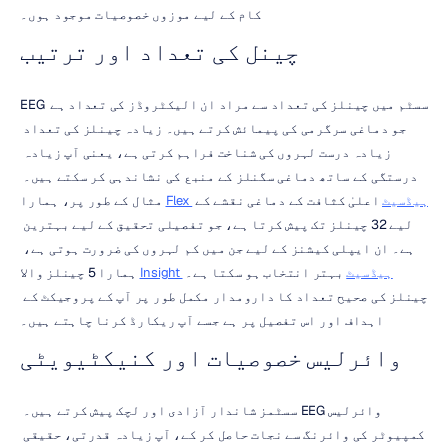
کام کے لیے موزوں خصوصیات موجود ہوں۔
چینل کی تعداد اور ترتیب
EEG سسٹم میں چینلز کی تعداد سے مراد ان الیکٹروڈز کی تعداد ہے 
جو دماغی سرگرمی کی پیمائش کرتے ہیں۔ زیادہ چینلز کی تعداد 
زیادہ درست لہروں کی شناخت فراہم کرتی ہے، یعنی آپ زیادہ 
درستگی کے ساتھ دماغی سگنلز کے منبع کی نشاندہی کر سکتے ہیں۔ 
Flex ہیڈسیٹ
 اعلیٰ کثافت کے دماغی نقشے کے 
مثال کے طور پر، ہمارا 
لیے 32 چینلز تک پیش کرتا ہے، جو تفصیلی تحقیق کے لیے بہترین 
ہے۔ ان ایپلی کیشنز کے لیے جن میں کم لہروں کی ضرورت ہوتی ہے، 
Insight ہیڈسیٹ
 بہتر انتخاب ہو سکتا ہے۔ 
ہمارا 5 چینلز والا 
چینلز کی صحیح تعداد کا دارومدار مکمل طور پر آپ کے پروجیکٹ کے 
اہداف اور اس تفصیل پر ہے جسے آپ ریکارڈ کرنا چاہتے ہیں۔
وائرلیس خصوصیات اور کنیکٹیویٹی
وائرلیس EEG سسٹمز شاندار آزادی اور لچک پیش کرتے ہیں۔ 
کمپیوٹر کی وائرنگ سے نجات حاصل کر کے، آپ زیادہ قدرتی، حقیقی 