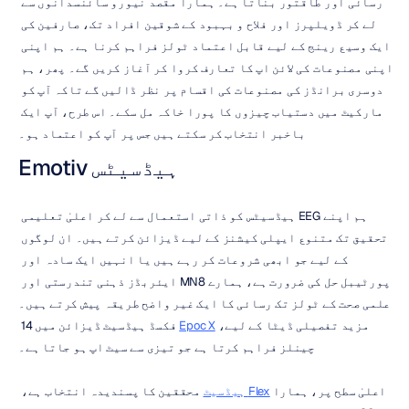
رسائی اور طاقتور بناتا ہے۔ ہمارا مقصد نیورو سائنسدانوں سے 
لے کر ڈویلپرز اور فلاح و بہبود کے شوقین افراد تک، صارفین کی 
ایک وسیع رینج کے لیے قابل اعتماد ٹولز فراہم کرنا ہے۔ ہم اپنی 
اپنی مصنوعات کی لائن اپ کا تعارف کروا کر آغاز کریں گے۔ پھر، ہم 
دوسری برانڈز کی مصنوعات کی اقسام پر نظر ڈالیں گے تاکہ آپ کو 
مارکیٹ میں دستیاب چیزوں کا پورا خاکہ مل سکے۔ اس طرح، آپ ایک 
باخبر انتخاب کر سکتے ہیں جس پر آپ کو اعتماد ہو۔
Emotiv ہیڈسیٹس
ہم اپنے EEG ہیڈسیٹس کو ذاتی استعمال سے لے کر اعلیٰ تعلیمی 
تحقیق تک متنوع ایپلی کیشنز کے لیے ڈیزائن کرتے ہیں۔ ان لوگوں 
کے لیے جو ابھی شروعات کر رہے ہیں یا انہیں ایک سادہ اور 
پورٹیبل حل کی ضرورت ہے، ہمارے MN8 ایئربڈز ذہنی تندرستی اور 
علمی صحت کے ٹولز تک رسائی کا ایک غیر واضح طریقہ پیش کرتے ہیں۔ 
مزید تفصیلی ڈیٹا کے لیے، 
Epoc X
 فکسڈ ہیڈسیٹ ڈیزائن میں 14 
چینلز فراہم کرتا ہے جو تیزی سے سیٹ اپ ہو جاتا ہے۔
اعلیٰ سطح پر، ہمارا 
Flex ہیڈسیٹ
 محققین کا پسندیدہ انتخاب ہے، 