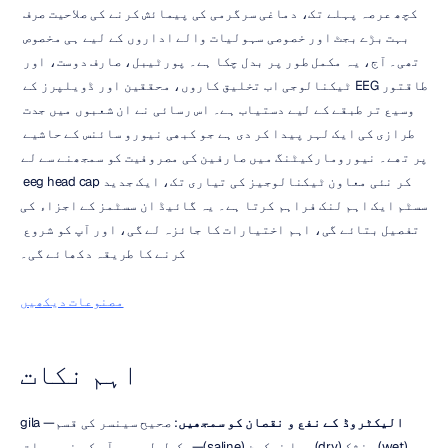
کچھ عرصہ پہلے تک، دماغی سرگرمی کی پیمائش کرنے کی صلاحیت صرف 
بہت بڑے بجٹ اور خصوصی سہولیات والے اداروں کے لیے ہی مخصوص 
تھی۔ آج، یہ مکمل طور پر بدل چکا ہے۔ پورٹیبل، صارف دوست، اور 
طاقتور EEG ٹیکنالوجی اب تخلیق کاروں، محققین اور ڈویلپرز کے 
وسیع تر طبقے کے لیے دستیاب ہے۔ اس رسائی نے ان شعبوں میں جدت 
طرازی کی ایک لہر پیدا کر دی ہے جو کبھی نیورو سائنس کے حاشیے 
پر تھے۔ نیورومارکیٹنگ میں صارفین کی مصروفیت کو سمجھنے سے لے 
کر نئی معاون ٹیکنالوجیز کی تیاری تک، ایک جدید eeg head cap 
سسٹم ایک اہم لنک فراہم کرتا ہے۔ یہ گائیڈ ان سسٹمز کے اجزاء کی 
تفصیل بتائے گی، اہم اختیارات کا جائزہ لے گی، اور آپ کو شروع 
کرنے کا طریقہ دکھائے گی۔
مصنوعات دیکھیں
اہم نکات
الیکٹروڈ کے نفع و نقصان کو سمجھیں
: صحیح سینسر کی قسم—gila 
(wet)، خشک (dry)، یا نمکین (saline)—مکمل طور پر آپ کی ضروریات 