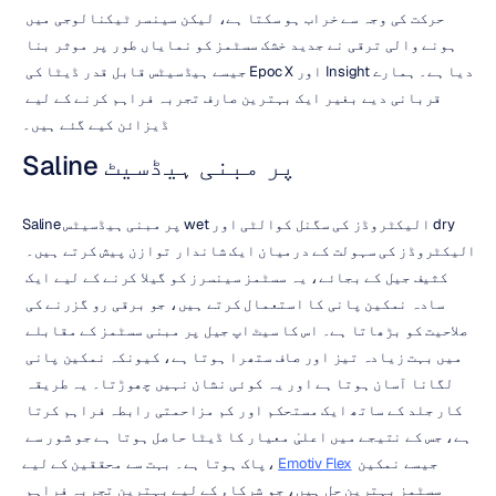
حرکت کی وجہ سے خراب ہو سکتا ہے، لیکن سینسر ٹیکنالوجی میں 
ہونے والی ترقی نے جدید خشک سسٹمز کو نمایاں طور پر موثر بنا 
دیا ہے۔ ہمارے Insight اور Epoc X جیسے ہیڈسیٹس قابل قدر ڈیٹا کی 
قربانی دیے بغیر ایک بہترین صارف تجربہ فراہم کرنے کے لیے 
ڈیزائن کیے گئے ہیں۔
Saline پر مبنی ہیڈسیٹ
Saline پر مبنی ہیڈسیٹس wet الیکٹروڈز کی سگنل کوالٹی اور dry 
الیکٹروڈز کی سہولت کے درمیان ایک شاندار توازن پیش کرتے ہیں۔ 
کثیف جیل کے بجائے، یہ سسٹمز سینسرز کو گیلا کرنے کے لیے ایک 
سادہ نمکین پانی کا استعمال کرتے ہیں، جو برقی رو گزرنے کی 
صلاحیت کو بڑھاتا ہے۔ اس کا سیٹ اپ جیل پر مبنی سسٹمز کے مقابلے 
میں بہت زیادہ تیز اور صاف ستھرا ہوتا ہے، کیونکہ نمکین پانی 
لگانا آسان ہوتا ہے اور یہ کوئی نشان نہیں چھوڑتا۔ یہ طریقہ 
کار جلد کے ساتھ ایک مستحکم اور کم مزاحمتی رابطہ فراہم کرتا 
ہے، جس کے نتیجے میں اعلیٰ معیار کا ڈیٹا حاصل ہوتا ہے جو شور سے 
 جیسے نمکین 
Emotiv Flex
پاک ہوتا ہے۔ بہت سے محققین کے لیے، 
سسٹمز بہترین حل ہیں، جو شرکاء کے لیے بہترین تجربہ فراہم 