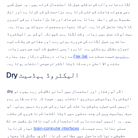
لگائے جانے والے کوندکٹو جیل کا استعمال کرتے ہیں۔ یہ جیل کسی 
بھی چھوٹے فاصلے کو ختم کرتا ہے، مزاحمت کو کم کرتا ہے اور ایک 
مضبوط برقی رابطہ بناتا ہے جو صاف اور قابل اعتماد برقی لہروں 
کا ڈیٹا حاصل کرتا ہے۔ اس کا بنیادی سمجھوتہ سہولت پر ہوتا ہے۔ 
سیٹ اپ کے عمل میں زیادہ وقت لگتا ہے، کیونکہ آپ کو ہر الیکٹروڈ 
سائٹ پر جیل لگانے کی ضرورت ہوتی ہے، اور صفائی شریک کے لیے 
تھوڑی مشکل ہو سکتی ہے۔ تاہم، ایسی تحقیق کے لیے جس میں زیادہ 
Flex Gel ہیڈسیٹ
 جیسے سسٹم سے 
سے زیادہ درستگی درکار ہو، ہمارے 
ملنے والا اعلیٰ درجے کا ڈیٹا اکثر ترجیحی انتخاب ہوتا ہے۔
Dry الیکٹروڈ ہیڈسیٹ
اگر آپ رفتار اور استعمال میں آسانی تلاش کر رہے ہیں، تو dry 
الیکٹروڈ ہیڈسیٹس بہترین انتخاب ہیں۔ جیسا کہ نام سے ظاہر ہے، 
انہیں کسی جیل، سلوشن یا جلد کی تیاری کی ضرورت نہیں ہوتی۔ آپ 
صرف ہیڈسیٹ پہن کر چند منٹوں میں ڈیٹا اکٹھا کرنا شروع کر سکتے 
ہیں۔ یہ انہیں لیب سے باہر کے استعمال کے لیے ناقابل یقین حد تک 
عملی بناتا ہے، جیسے کہ 
brain-computer interfaces
 تیار کرنا یا 
حقیقی دنیا کے ماحول میں مطالعہ کرنا۔ اگرچہ سگنل کا معیار 