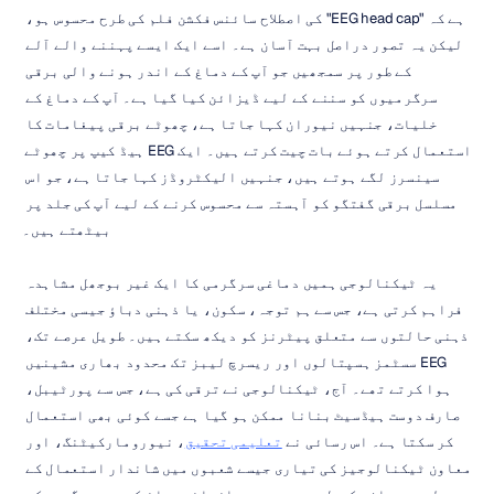
ہے کہ "EEG head cap" کی اصطلاح سائنس فکشن فلم کی طرح محسوس ہو، 
لیکن یہ تصور دراصل بہت آسان ہے۔ اسے ایک ایسے پہننے والے آلے 
کے طور پر سمجھیں جو آپ کے دماغ کے اندر ہونے والی برقی 
سرگرمیوں کو سننے کے لیے ڈیزائن کیا گیا ہے۔ آپ کے دماغ کے 
خلیات، جنہیں نیوران کہا جاتا ہے، چھوٹے برقی پیغامات کا 
استعمال کرتے ہوئے بات چیت کرتے ہیں۔ ایک EEG ہیڈ کیپ پر چھوٹے 
سینسرز لگے ہوتے ہیں، جنہیں الیکٹروڈز کہا جاتا ہے، جو اس 
مسلسل برقی گفتگو کو آہستہ سے محسوس کرنے کے لیے آپ کی جلد پر 
بیٹھتے ہیں۔
یہ ٹیکنالوجی ہمیں دماغی سرگرمی کا ایک غیر بوجھل مشاہدہ 
فراہم کرتی ہے، جس سے ہم توجہ، سکون، یا ذہنی دباؤ جیسی مختلف 
ذہنی حالتوں سے متعلق پیٹرنز کو دیکھ سکتے ہیں۔ طویل عرصے تک، 
EEG سسٹمز ہسپتالوں اور ریسرچ لیبز تک محدود بھاری مشینیں 
ہوا کرتے تھے۔ آج، ٹیکنالوجی نے ترقی کی ہے، جس سے پورٹیبل، 
صارف دوست ہیڈسیٹ بنانا ممکن ہو گیا ہے جسے کوئی بھی استعمال 
کر سکتا ہے۔ اس رسائی نے 
تعلیمی تحقیق
، نیورومارکیٹنگ، اور 
معاون ٹیکنالوجیز کی تیاری جیسے شعبوں میں شاندار استعمال کے 