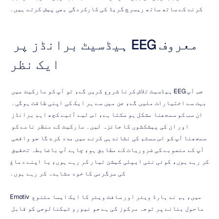
کرنے کے ساتھ ساتھ ریسرچ گریڈ کی کارکردگی بھی پیش کرتے ہیں۔
معروف EEG ہیڈسیٹ برانڈز پر 
ایک نظر
جب آپ EEG ہیڈسیٹ تلاش کرنا شروع کریں گے، تو آپ کو مارکیٹ میں 
بہت سے اختیارات ملیں گے، جن میں سے ہر ایک کی اپنی طاقت ہوگی۔ 
ان سب کو سمجھنا مشکل ہو سکتا ہے، اس لیے آئیے کچھ اہم برانڈز 
اور ان کی پیشکشوں کا جائزہ لیں۔ مارکیٹ کے منظر نامے کو 
سمجھنا آپ کو اس سسٹم کی نشاندہی کرنے میں مدد کرے گا جو واقعی 
آپ کے منصوبے کی ضروریات کے مطابق ہو، چاہے آپ باضابطہ تحقیق 
کر رہے ہوں، کوئی نئی ایپلی کیشن تیار کر رہے ہوں، یا اپنے دماغ 
کی سرگرمی کا خود مشاہدہ کر رہے ہوں۔
Emotiv میں، ہم نے ہارڈ ویئر اور سافٹ ویئر کا ایک ایسا متنوع 
ماحول بنانے پر توجہ مرکوز کی ہے جو نیورو ٹیکنالوجی کو قابل 