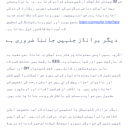
جو 32 چینلز تک لچکدار کیپ سسٹم فراہم کرتا ہے۔ یہ ہائی ڈینسٹی 
سیٹ اپ آپ کو دماغی سرگرمی کی تفصیلی تصویر ریکارڈ کرنے کی 
اجازت دیتا ہے، جو اسے پیچیدہ نیورو سائنس کے مطالعے، جدید 
brain-computer interface
 منصوبوں، اور نیورومارکیٹنگ کی تحقیق 
کے لیے ایک طاقتور ٹول بناتا ہے۔
دیگر برانڈز جنہیں جاننا ضروری ہے
اگرچہ ہمیں اپنی مصنوعات پر فخر ہے، لیکن یہ جاننا بھی مفید ہے 
کہ مارکیٹ میں اور کیا دستیاب ہے۔ EEG مارکیٹ میں مختلف قسم کے 
ماہر مینوفیکچررز شامل ہیں۔ کچھ کمپنیاں DIY اور میکر 
کمیونٹیز کے لیے مصنوعات تیار کرتی ہیں، جو الیکٹروڈ کیپ کٹس 
اور ماڈیولر اجزاء پیش کرتی ہیں جو اعلیٰ درجے کی تخصیص کی 
اجازت دیتی ہیں۔ یہ اکثر ان شوقین افراد اور ڈویلپرز میں 
مقبول ہیں جو اپنے سسٹم کو بالکل شروع سے بنانا چاہتے ہیں۔
دیگر برانڈز کلینیکل یا تعلیمی ترتیبات کے لیے مخصوص، اعلیٰ 
کثافت والی ایپلی کیشنز پر توجہ مرکوز کرتے ہیں۔ آپ کو ایسی 
کیپس ملیں گی جو دیگر نیورو امیجنگ ٹیکنالوجیز کے ساتھ مربوط 