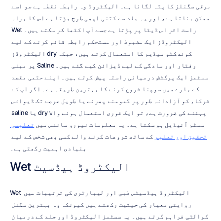
برقی سگنلز کا پتہ لگانا ہے۔ الیکٹروڈ وہ رابطہ نقطہ ہے جو اسے 
ممکن بناتا ہے، اور یہ جلد سے کتنی اچھی طرح جڑتا ہے اس کا براہ 
راست اثر اس ڈیٹا پر پڑتا ہے جسے آپ اکٹھا کر سکتے ہیں۔ Wet 
الیکٹروڈز ایک مضبوط اور مستحکم رابطہ قائم کرنے کے لیے 
کوندکٹو میڈیم کا استعمال کرتے ہیں، جبکہ dry الیکٹروڈز 
رفتار اور سادگی کے لیے ڈیزائن کیے گئے ہیں۔ Saline پر مبنی 
سسٹمز ایک پرکشش درمیانی راستہ پیش کرتے ہیں۔ اپنے حتمی مقصد 
کے بارے میں سوچنا شروع کرنے کا بہترین طریقہ ہے۔ اگر آپ کے 
شرکاء کو آزادانہ طور پر گھومنے پھرنے یا طویل عرصے تک ڈیوائس 
پہننے کی ضرورت ہے، تو ایک فوری استعمال ہونے والا dry یا saline 
سسٹم آئیڈیل ہو سکتا ہے۔ یہ معلومات نیورو سائنس میں 
تعلیمی 
تحقیق اور تعلیم
 کے ساتھ شروعات کرنے والے کسی بھی شخص کے لیے 
بنیادی اہمیت رکھتی ہے۔
Wet الیکٹروڈ ہیڈسیٹ
Wet الیکٹروڈ ہیڈسیٹس طبی اور لیبارٹری کی ترتیبات میں 
روایتی معیار کی حیثیت رکھتے ہیں کیونکہ وہ بہترین سگنل 
کوالٹی فراہم کرتے ہیں۔ یہ سسٹمز الیکٹروڈ اور جلد کے درمیان 