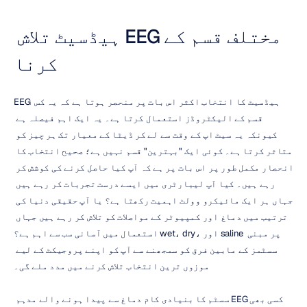
مختلف قسم کے EEG ہیڈسیٹ تلاش 
کرنا
EEG ہیڈسیٹ کا انتخاب اکثر اس بات پر منحصر ہوتا ہے کہ یہ کس 
قسم کے الیکٹروڈز استعمال کرتا ہے۔ یہ ایک اہم فیصلہ ہے 
کیونکہ یہ سیٹ اپ کے وقت سے لے کر ڈیٹا کے معیار تک ہر چیز کو 
متاثر کرتا ہے۔ کوئی ایک "بہترین" قسم نہیں ہے؛ صحیح انتخاب کا 
انحصار مکمل طور پر اس بات پر ہے کہ آپ کیا حاصل کرنے کی کوشش کر 
رہے ہیں۔ کیا آپ لیبارٹری میں ایسے درست تجربات کر رہے ہیں 
جہاں ہر ایک مائیکرو وولٹ اہمیت رکھتا ہے؟ یا آپ حقیقی دنیا کی 
ترتیب میں دماغ اور کمپیوٹر کے مواصلات کو تلاش کر رہے ہیں جہاں 
استعمال میں آسانی سب سے اہم ہے؟ wet، dry، اور saline پر مبنی 
سسٹمز کے مابین فرق کو سمجھنے سے آپ کو اپنے پروجیکٹ کے لیے 
موزوں ترین انتخاب تلاش کرنے میں مدد ملے گی۔
کسی بھی EEG سسٹم کا بنیادی کام دماغ سے پیدا ہونے والے مدہم 