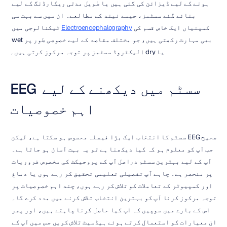
ہونے کے لیے ڈیزائن کی گئی ہیں یا طویل مدتی ریکارڈنگ کے لیے 
بنائے گئے سسٹمز، جیسے نیند کے مطالعے۔ ان میں سے بہت سی 
کمپنیاں ایک خاص قسم کی 
Electroencephalography
 ٹیکنالوجی میں 
بھی مہارت رکھتی ہیں، جو مختلف مقاصد کے لیے خصوصی طور پر wet 
یا dry الیکٹروڈ سسٹمز پر توجہ مرکوز کرتی ہیں۔
EEG سسٹم میں دیکھنے کے لیے 
اہم خصوصیات
صحیح EEG سسٹم کا انتخاب ایک بڑا فیصلہ محسوس ہو سکتا ہے، لیکن 
جب آپ کو معلوم ہو کہ کیا دیکھنا ہے تو یہ بہت آسان ہو جاتا ہے۔ 
آپ کے لیے بہترین سسٹم دراصل آپ کے پروجیکٹ کی مخصوص ضروریات 
پر منحصر ہے۔ چاہے آپ تفصیلی تعلیمی تحقیق کر رہے ہوں یا دماغ 
اور کمپیوٹر کے تعاملات کو تلاش کر رہے ہوں، چند اہم خصوصیات پر 
توجہ مرکوز کرنا آپ کو بہترین انتخاب تلاش کرنے میں مدد کرے گا۔ 
اس کے بارے میں سوچیں کہ آپ کیا حاصل کرنا چاہتے ہیں، اور پھر 
ان معیارات کو استعمال کرتے ہوئے ہیڈسیٹ تلاش کریں جس میں آپ کے 