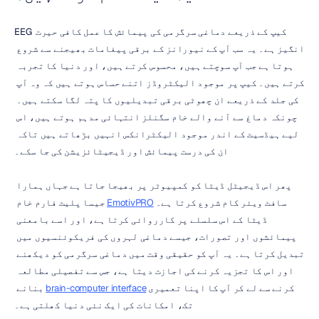
EEG کیپ کے ذریعے دماغی سرگرمی کی پیمائش کا عمل کافی حیرت 
انگیز ہے۔ یہ سب آپ کے نیورانز کے برقی پیغامات بھیجنے سے شروع 
ہوتا ہے جب آپ سوچتے ہیں، محسوس کرتے ہیں، اور دنیا کا تجربہ 
کرتے ہیں۔ کیپ پر موجود الیکٹروڈز اتنے حساس ہوتے ہیں کہ وہ آپ 
کی جلد کے ذریعے ان چھوٹی برقی تبدیلیوں کا پتہ لگا سکتے ہیں۔ 
چونکہ دماغ سے آنے والے خام سگنلز انتہائی مدہم ہوتے ہیں، اس 
لیے ہیڈسیٹ کے اندر موجود الیکٹرانکس انہیں بڑھاتے ہیں تاکہ 
ان کی درست پیمائش اور ڈیجیٹائزیشن کی جا سکے۔
پھر اس ڈیجیٹل ڈیٹا کو کمپیوٹر پر بھیجا جاتا ہے جہاں ہمارا 
سافٹ ویئر کام شروع کرتا ہے۔ 
EmotivPRO
 جیسا پلیٹ فارم خام 
ڈیٹا کے اس سلسلے پر کارروائی کرتا ہے، اور اسے بامعنی 
پیمائشوں اور تصورات، جیسے دماغی لہروں کی فریکوئنسیوں میں 
تبدیل کرتا ہے۔ یہ آپ کو حقیقی وقت میں دماغی سرگرمی کو دیکھنے 
اور اس کا تجزیہ کرنے کی اجازت دیتا ہے، جس سے تفصیلی مطالعہ 
کرنے سے لے کر آپ کا اپنا تعمیری 
brain-computer interface
 بنانے 
تک، امکانات کی ایک نئی دنیا کھلتی ہے۔