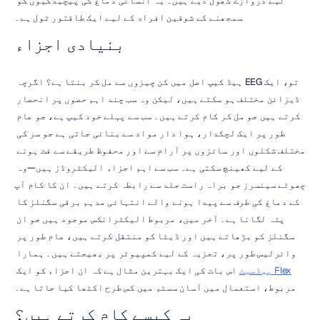
لیے دروازے کھول دیے ہیں۔ یہ انسانی دماغ کی پیچیدگیوں کو 
سمجھنے کے شوقین افراد کے لیے ایک طاقتور ٹول ہے۔
بنیادی اجزاء
تو، ایک EEG ہیڈ کیپ اصل میں کن چیزوں سے مل کر بنتا ہے؟ اگرچہ 
ڈیزائن مختلف ہو سکتے ہیں، لیکن وہ سب چند اہم حصوں پر انحصار 
کرتے ہیں جو مل کر کام کرتے ہیں۔ سب سے پہلے خود کیپ ہے، جو عام 
طور پر ایک لچکدار، ہوا دار مواد سے بنائی جاتی ہے جو سر کی 
مختلف شکلوں اور سائزوں پر آرام سے اور محفوظ طریقے سے فٹ ہونے 
کے لیے کھینچ سکتی ہے۔ سب سے اہم اجزاء الیکٹروڈز ہیں—وہ 
چھوٹے سینسرز جو براہ راست جلد سے رابطہ کرتے ہیں۔ ان کا کام آپ 
کے دماغ کی طرف سے پیدا ہونے والے انتہائی مدہم برقی سگنلز کا 
پتہ لگانا ہے۔ آخر میں، مربوط الیکٹرانکس موجود ہیں جو ان 
سگنلز کو بڑھاتے ہیں اور ڈیٹا کو منتقل کرتے ہیں، عام طور پر 
وائرلیس طور پر، تجزیہ کے لیے کمپیوٹر پر بھیجتے ہیں۔ ہمارا 
Flex ہیڈسیٹ
 اس بات کی ایک بہترین مثال ہے کہ ان اجزاء کو ایک 
مربوط، استعمال میں آسان سسٹم میں کس طرح اکٹھا کیا جاتا ہے۔
یہ کیسے کام کرتے ہیں؟