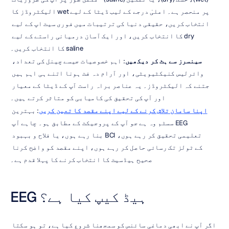
پر منحصر ہے۔ اعلیٰ درجے کے لیب ڈیٹا کے لیے wet الیکٹروڈز کا 
انتخاب کریں، حقیقی دنیا کی ترتیبات میں فوری سیٹ اپ کے لیے 
dry کا انتخاب کریں، اور ایک آسان درمیانی راستے کے لیے 
saline کا انتخاب کریں۔
سینسرز سے ہٹ کر دیکھیں
: اہم خصوصیات جیسے چینل کی تعداد، 
وائرلیس کنیکٹیویٹی، اور آرام دہ فٹ ہونا اتنے ہی اہم ہیں 
جتنے کہ الیکٹروڈز۔ یہ عناصر براہ راست آپ کے ڈیٹا کے معیار 
اور آپ کی تحقیق کی کامیابی کو متاثر کرتے ہیں۔
اپنا سامان تلاش کرنے کے لیے اپنے مقصد کا تعین کریں
: بہترین 
EEG سسٹم وہ ہے جو آپ کے پروجیکٹ کے مطابق ہو۔ چاہے آپ 
تعلیمی تحقیق کر رہے ہوں، BCI بنا رہے ہوں، یا فلاح و بہبود 
کے ٹولز تک رسائی حاصل کر رہے ہوں، اپنے مقصد کو واضح کرنا 
صحیح ہیڈسیٹ کا انتخاب کرنے کا پہلا قدم ہے۔
EEG ہیڈ کیپ کیا ہے؟
اگر آپ نے ابھی دماغی سائنس کو سمجھنا شروع کیا ہے، تو ہو سکتا 