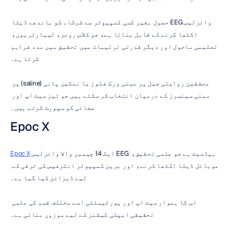
وائرلیس EEG حصول بغیر کسی کمپیوٹر سے شرکاء کو باندھے ڈیٹا 
اکٹھا کرنے کے قابل بناتا ہے، جو کلاس رومز، لیبارٹریوں، 
تعلیمی ماحول اور دیگر قدرتی ترتیبات میں تحقیق میں مدد فراہم 
کرتا ہے۔
محققین روایتی جیل پر مبنی ورک فلوز یا نمکین پانی (saline) پر 
مبنی سینسرز کے درمیان انتخاب کر سکتے ہیں جو تیز سیٹ اپ اور 
صفائی کو سپورٹ کرتے ہیں۔
Epoc X
 ایک 14 چیمبر والا وائرلیس EEG ہیڈسیٹ ہے جو علمی تحقیق، 
Epoc X
موبائل ڈیٹا اکٹھا کرنے، اور برین کمپیوٹر انٹرفیس کی ترقی کے 
لیے ڈیزائن کیا گیا ہے۔
اس کا ہموار سیٹ اپ اور پورٹیبلٹی اسے مختلف قسم کی علمی 
تحقیقی ایپلی کیشنز کے لیے موزوں بناتی ہے۔