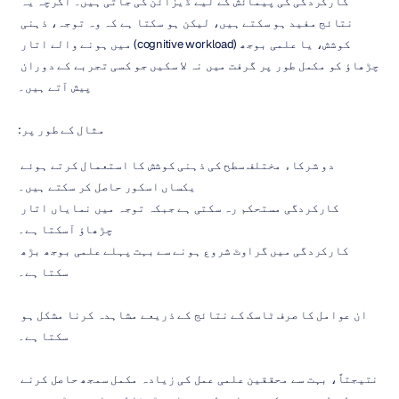
کارکردگی کی پیمائش کے لیے ڈیزائن کی جاتی ہیں۔ اگرچہ یہ 
نتائج مفید ہو سکتے ہیں، لیکن ہو سکتا ہے کہ وہ توجہ، ذہنی 
کوشش، یا علمی بوجھ (cognitive workload) میں ہونے والے اتار 
چڑھاؤ کو مکمل طور پر گرفت میں نہ لا سکیں جو کسی تجربے کے دوران 
پیش آتے ہیں۔
مثال کے طور پر:
دو شرکاء مختلف سطح کی ذہنی کوشش کا استعمال کرتے ہوئے 
یکساں اسکور حاصل کر سکتے ہیں۔
کارکردگی مستحکم رہ سکتی ہے جبکہ توجہ میں نمایاں اتار 
چڑھاؤ آسکتا ہے۔
کارکردگی میں گراوٹ شروع ہونے سے بہت پہلے علمی بوجھ بڑھ 
سکتا ہے۔
ان عوامل کا صرف ٹاسک کے نتائج کے ذریعے مشاہدہ کرنا مشکل ہو 
سکتا ہے۔
نتیجتاً، بہت سے محققین علمی عمل کی زیادہ مکمل سمجھ حاصل کرنے 