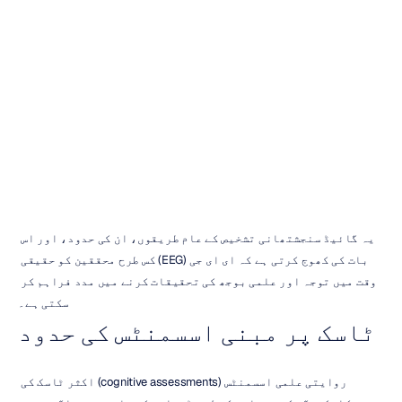
علمی
بوجھ
کی
پیمائش
کرنا
ایچ۔
بی۔
دوران
اپ
ڈیٹ
کیا
گیا
30
جنوری،
2026
یہ گائیڈ سنجشتھانی تشخیص کے عام طریقوں، ان کی حدود، اور اس 
بات کی کھوج کرتی ہے کہ ای ای جی (EEG) کس طرح محققین کو حقیقی 
وقت میں توجہ اور علمی بوجھ کی تحقیقات کرنے میں مدد فراہم کر 
سکتی ہے۔
ٹاسک پر مبنی اسسمنٹس کی حدود
روایتی علمی اسسمنٹس (cognitive assessments) اکثر ٹاسک کی 