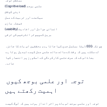
مستقل توجہ
علمی بوجھ (Cognitive load)
ذہنی کوشش
سیکھنے اور تربیت کے عمل
فیصلہ سازی
انسانی عوامل اور افادیت (usability)
برین کمپیوٹر انٹرفیس کی ترقی
چونکہ EEG ڈیٹا مسلسل جمع کیا جاتا ہے، محققین اس بات کا جائزہ 
لے سکتے ہیں کہ وقت کے ساتھ ساتھ علمی عمل کیسے تبدیل ہوتا ہے 
بجاۓ اس کے کہ صرف حتمی کارکردگی کے اسکورز پر انحصار کیا 
جائے۔
توجہ اور علمی بوجھ کیوں 
اہمیت رکھتے ہیں
توجہ اور علمی بوجھ اس بات پر اثر انداز ہوتے ہیں کہ لوگ کیسے 