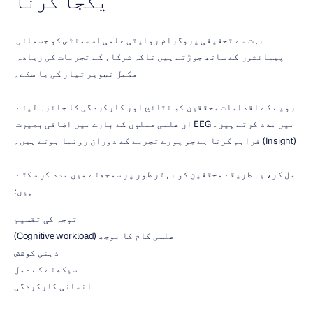
یکجا کرنا
بہت سے تحقیقی پروگرام روایتی علمی اسسمنٹس کو جسمانی 
پیمائشوں کے ساتھ جوڑتے ہیں تاکہ شرکاء کے تجربات کی زیادہ 
مکمل تصویر تیار کی جا سکے۔
رویے کے اقدامات محققین کو نتائج اور کارکردگی کا جائزہ لینے 
میں مدد کرتے ہیں۔ EEG ان علمی عملوں کے بارے میں اضافی بصیرت 
(Insight) فراہم کرتا ہے جو پورے تجربے کے دوران رونما ہوتے ہیں۔
مل کر، یہ طریقے محققین کو بہتر طور پر سمجھنے میں مدد کر سکتے 
ہیں:
توجہ کی تقسیم
علمی کام کا بوجھ (Cognitive workload)
ذہنی کوشش
سیکھنے کے عمل
انسانی کارکردگی