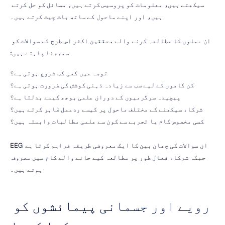
سیکھتے ہیں، معلومات کو پروسیس کرتے ہیں، مسائل کو حل کرتے 
ہیں، اور اپنے ماحول کے ساتھ بات چیت کرتے ہیں۔
ان عملوں کا مطالعہ کرنے والے محققین اکثر اس طرح کے سوالات کو 
سمجھنا چاہتے ہیں:
توجہ میں کمی کب شروع ہوتی ہے؟
کن کاموں کے لیے سب سے زیادہ ذہنی کوشش کی ضرورت ہوتی ہے؟
پیچیدہ سرگرمیوں کے دوران علمی بوجھ کیسے بدلتا ہے؟
شرکاء سیکھنے کے مختلف ماحول پر کیسے ردعمل ظاہر کرتے ہیں؟
کسی مخصوص کام یا تجربے سے کون سے علمی مطالبات وابستہ ہیں؟
EEG ان سوالات کی چھان بین کا ایک معروضی طریقہ فراہم کرتا ہے 
جبکہ شرکاء فعال طور پر مطالعہ کیے جانے والے کام میں مصروف 
ہوتے ہیں۔
رویے اور جسمانی پیمائشوں کو 