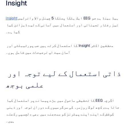
Insight
 ایک ہلکا پھلکا 5 چینل والا وائرلیس EEG ہیڈ بینڈ ہے جو 
Insight
تیز رفتار تعیناتی اور استعمال میں آسانی کے لیے ڈیزائن کیا 
گیا ہے۔
محققین اکثر Insight کا استعمال کرتے ہیں جب پورٹیبلٹی اور 
آسان سیٹ اپ ترجیحات میں شامل ہوں۔
ذاتی استعمال کے لیے توجہ اور 
علمی بوجھ
اگرچہ EEG کا تحقیقی ماحول میں بڑے پیمانے پر استعمال کیا 
جاتا ہے، کچھ لوگ روزمرہ کی سرگرمیوں کے دوران توجہ اور ذہنی 
کوشش کے اپنے اپنے پیٹرنز کو سمجھنے میں بھی دلچسپی رکھتے 
ہیں۔