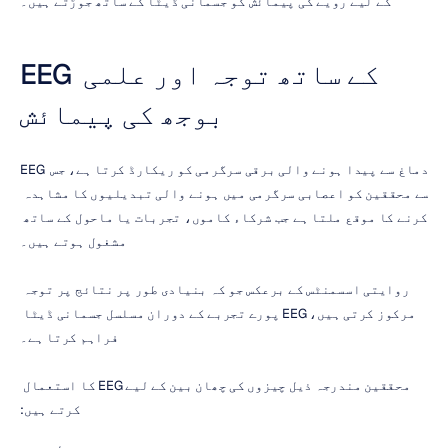
کے لیے رویے کی پیمائش کو جسمانی ڈیٹا کے ساتھ جوڑتے ہیں۔
EEG کے ساتھ توجہ اور علمی 
بوجھ کی پیمائش
EEG دماغ سے پیدا ہونے والی برقی سرگرمی کو ریکارڈ کرتا ہے، جس 
سے محققین کو اعصابی سرگرمی میں ہونے والی تبدیلیوں کا مشاہدہ 
کرنے کا موقع ملتا ہے جب شرکاء کاموں، تجربات یا ماحول کے ساتھ 
مشغول ہوتے ہیں۔
روایتی اسسمنٹس کے برعکس جو کہ بنیادی طور پر نتائج پر توجہ 
مرکوز کرتی ہیں، EEG پورے تجربے کے دوران مسلسل جسمانی ڈیٹا 
فراہم کرتا ہے۔
محققین مندرجہ ذیل چیزوں کی چھان بین کے لیے EEG کا استعمال 
کرتے ہیں: