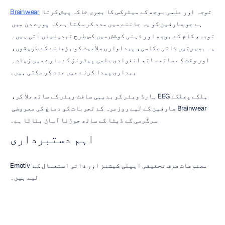
 توجہ اور علمی بوجھ کے میٹرکس کا بصری خاکہ پیش کرتا 
Brainwear
ہے جو صارفین کو یہ جاننے میں مدد کر سکتا ہے کہ پورے دن میں 
توجہ، کام کے بوجھ اور ذہنی کوشش میں کس طرح تبدیلیاں آتی ہیں۔ 
یہ بصیرتیں ذاتی عکاسی، پیداواری صلاحیت کو بڑھانے کے طریقوں، 
اور وقت کے ساتھ ساتھ انفرادی علمی پیٹرنز کے بارے میں زیادہ 
بیداری پیدا کرنے میں مدد کر سکتی ہیں۔
ہلکے پھلکے EEG ہارڈ ویئر کو بدیہی سافٹ ویئر کے ساتھ ملا کر، 
Brainwear صارفین کے لیے روزمرہ کے تجربات کو دماغ کی معروضی 
سرگرمی کے ڈیٹا کے ساتھ جوڑنا آسان بناتا ہے۔
اہم دستبرداری
Emotiv مصنوعات صرف تحقیقی ایپلی کیشنز اور ذاتی استعمال کے 
لیے ہیں۔
ہماری مصنوعات میڈیکل ڈیوائسز کے طور پر فروخت نہیں کی جاتیں 
جیسا کہ EU ڈائریکٹو 93/42/EEC میں بیان کیا گیا ہے۔ Emotiv 