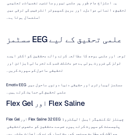
یہ امتزاج عام طور پر علمی نیورو سائنس، نفسیات، تعلیمی 
تحقیق، انسانی عوامل، اور برین کمپیوٹر انٹرفیس کی ترقی میں 
استعمال ہوتا ہے۔
علمی تحقیق کے لیے EEG سسٹمز
توجہ اور علمی بوجھ کا مطالعہ کرنے والے محققین کو اکثر ایسے 
ٹولز کی ضرورت ہوتی ہے جو مختلف قسم کے تجرباتی ڈیزائن اور 
تحقیقی ماحول کو سپورٹ کریں۔
Emotiv EEG سسٹمز لیبارٹری اور حقیقی دنیا دونوں ماحول میں 
علمی تحقیق کی حمایت کرتے ہیں۔
Flex Gel اور Flex Saline
Flex Gel اور Flex Saline 32 EEG چینلز تک کنفیگر ایبل الیکٹروڈ 
پلیسمنٹ کو سپورٹ کرتے ہیں، جس سے محققین کو مخصوص تحقیقی 
سوالات کے مطابق سینسر کوریج تیار کرنے کی اجازت ملتی ہے۔