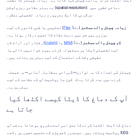
ڈیٹا اکٹھا کرتا ہے اسے 
چینل
 کہا جاتا ہے۔ زیادہ چینلز کا مطلب 
ہے بہتر مقامی ریزولوشن (spatial resolution): دماغی خطوں میں 
سرگرمی کا ایک بھرپور، زیادہ تفصیلی منظر۔
زیادہ چینل والے سسٹمز
 (مثلاً 
Flex
) تعلیمی یا طبی کاموں کے لیے 
موزوں ہیں جن میں درست مقام کا تعین درکار ہوتا ہے۔
کم چینل والے سسٹمز
 (مثلاً 
MN8
 یا 
Insight
) رفتار اور آرام کے 
لیے تفصیلی ڈیٹا پر سمجھوتہ کرتے ہیں، جو انہیں ذاتی یا 
حقیقی وقت کے استعمال کے لیے بہترین بناتے ہیں۔
چینلز کی تعداد کا یہ توازن—گہرائی بمقابلہ آسانی—یہ فیصلہ 
کرنے میں مدد کرتا ہے کہ کون سا ہیڈسیٹ آپ کے مقاصد کے لیے 
بہترین ہے۔
آپ کے دماغ کا ڈیٹا کیسے اکٹھا کیا 
جاتا ہے
دماغ کا ڈیٹا اکٹھا کرنے کا عمل اسی لمحے شروع ہو جاتا ہے جب آپ 
EEG ہیڈسیٹ پہنتے ہیں۔ سینسرز کھوپڑی کے مخصوص حصوں پر رکھے 