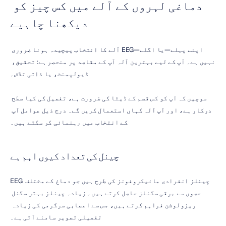
دماغی لہروں کے آلے میں کس چیز کو 
دیکھنا چاہیے
اپنے پہلے—یا اگلے—EEG آلے کا انتخاب پیچیدہ ہونا ضروری 
نہیں ہے۔ آپ کے لیے بہترین آلہ آپ کے مقاصد پر منحصر ہے: تحقیق، 
ڈیولپمنٹ، یا ذاتی تلاش۔
سوچیں کہ آپ کو کس قسم کے ڈیٹا کی ضرورت ہے، تفصیل کی کیا سطح 
درکار ہے، اور آپ آلہ کہاں استعمال کریں گے۔ درج ذیل عوامل آپ 
کے انتخاب میں رہنمائی کر سکتے ہیں۔
چینل کی تعداد کیوں اہم ہے
EEG چینلز انفرادی مائیکروفونز کی طرح ہیں جو دماغ کے مختلف 
حصوں سے برقی سگنلز حاصل کرتے ہیں۔ زیادہ چینلز بہتر سگنل 
ریزولوشن فراہم کرتے ہیں، جس سے اعصابی سرگرمی کی زیادہ 
تفصیلی تصویر سامنے آتی ہے۔