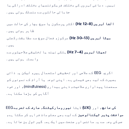
نہیں۔ دماغی لہروں کی مختلف فریکوئنسیاں مختلف ادراکی یا 
جذباتی حالتوں سے منسلک ہوتی ہیں۔
الفا لہریں (8–12 Hz)
 اکثر پرسکون یا سوچ بچار کی حالت میں 
ظاہر ہوتی ہیں۔
بیٹا لہریں (13–30 Hz)
 مرکوز، فعال سوچ سے مطابقت رکھتی 
ہیں۔
تھیٹا لہریں (4–7 Hz)
 ہلکی نیند یا تخلیقی صلاحیتوں سے 
وابستہ ہوتی ہیں۔
اگرچہ EEG کے علاجی اور تحقیقی استعمال ہیں، لیکن یہ ذاتی 
بصیرت کے لیے بھی قیمتی ہے۔ اپنی توجہ یا آرام کے نمونوں کو 
سمجھنا پیداواری صلاحیت، ذہنی بیداری (mindfulness)، اور خود 
آگاہی کو بڑھا سکتا ہے۔
صارف کے تجربے (UX) کی جانچ
، اور 
EEG ڈیٹا 
نیورومارکیٹنگ
، 
موافقت پذیر ٹیکنالوجیز
 کے لیے بھی معلومات فراہم کر سکتا ہے، 
جس کی وجہ سے یہ سائنس اور صنعت میں ایک ہمہ گیر ٹول بن جاتا ہے۔