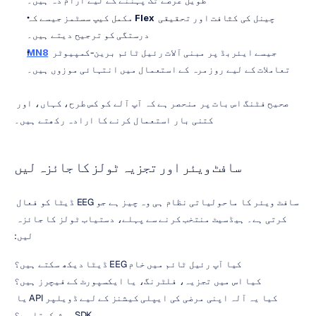
طویل عرصے تک پہننے کے لیے آرام دہ ہیں۔
 چینل کی کثافت اور تحقیقی 
Flex
مکمل کیپ سسٹمز جیسے کہ 
درستگی کو ترجیح دیتے ہیں۔
 جیسے ایئربڈ پر مبنی آلات رئیل ٹائم برین-کمپیوٹر 
MN8
تعاملات کے لیے روزمرہ کے استعمال میں انتہائی موزوں ہیں۔
صحیح فٹنگ اس بات پر منحصر ہے کہ آپ آلے کو کس طرح، کہاں، اور 
کتنی بار استعمال کرنے کا ارادہ رکھتے ہیں۔
سافٹ ویئر اور تجزیہ ٹولز کا جائزہ لیں
سافٹ ویئر کا ماحولیاتی نظام ہی وہ چیز ہے جو EEG ڈیٹا کو فعال 
کرتی ہے۔ ہیڈسیٹ منتخب کرنے سے پہلے، دستیاب ٹولز کا جائزہ 
لیں:
کیا آپ رئیل ٹائم میں خام EEG ڈیٹا دیکھ سکتے ہیں؟
کیا اس میں تجزیہ، فلٹرنگ، یا ایکسپورٹ کے فیچرز ہیں؟
کیا یہ آلہ اپنی مرضی کی ایپلی کیشنز کے لیے ڈویلپر API یا 
SDK پیش کرتا ہے؟