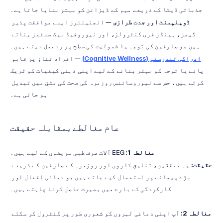
جذباتی ڈیٹا کے ذریعے مہم کے ڈیزائن کو بہتر بنایا جاتا ہے۔
ڈویلپمنٹ اور جدت طرازی
 — انجنینئرز ایسے موافقت پذیر 
گیمز، ہینڈز فری کنٹرولز، اور نیوروفیڈ بیک سسٹمز بناتے 
ہیں جو صارفین کی توجہ یا شمولیت کی سطح پر ردعمل دیتے ہیں۔
ادراکی تندرستی (Cognitive Wellness)
 — افراد تناؤ پر قابو 
پانے یا توجہ کو بہتر بنانے کے لیے اپنی ذہنی کیفیات کو ٹریک 
کرتے ہیں، جس سے نیوروسائنس روزمرہ کی صحت کی مشق میں تبدیل 
ہو جاتی ہے۔
عام مغالطے بمقابلہ حقیقت
مغالطہ 1:
 EEG آلات صرف طبی مریضوں کے لیے ہیں۔
حقیقت:
 یہ محققین، تخلیق کاروں اور روزمرہ کے صارفین کے ذریعے 
بڑے پیمانے پر استعمال کیے جاتے ہیں جو دماغی افعال اور 
کارکردگی کے بارے میں بصیرت حاصل کرنا چاہتے ہیں۔
مغالطہ 2:
 آپ اپنی دماغی لہروں کو شعوری طور پر کنٹرول کر سکتے 