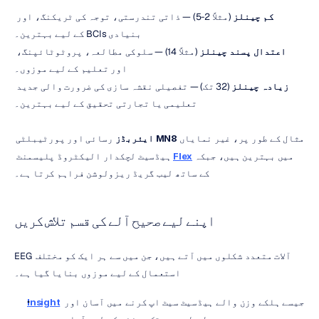
کم چینلز
 (مثلاً 2-5) — ذاتی تندرستی، توجہ کی ٹریکنگ، اور 
بنیادی BCIs کے لیے بہترین۔
اعتدال پسند چینلز
 (مثلاً 14) — سلوکی مطالعہ، پروٹوٹائپنگ، 
اور تعلیم کے لیے موزوں۔
زیادہ چینلز
 (32 تک) — تفصیلی نقشہ سازی کی ضرورت والی جدید 
تعلیمی یا تجارتی تحقیق کے لیے بہترین۔
مثال کے طور پر، غیر نمایاں 
MN8 ایئربڈز
 رسائی اور پورٹیبلٹی 
میں بہترین ہیں، جبکہ 
Flex
 ہیڈسیٹ لچکدار الیکٹروڈ پلیسمنٹ 
کے ساتھ لیب گریڈ ریزولوشن فراہم کرتا ہے۔
اپنے لیے صحیح آلے کی قسم تلاش کریں
EEG آلات متعدد شکلوں میں آتے ہیں، جن میں سے ہر ایک کو مختلف 
استعمال کے لیے موزوں بنایا گیا ہے۔
 جیسے ہلکے وزن والے ہیڈسیٹ سیٹ اپ کرنے میں آسان اور 
Insight