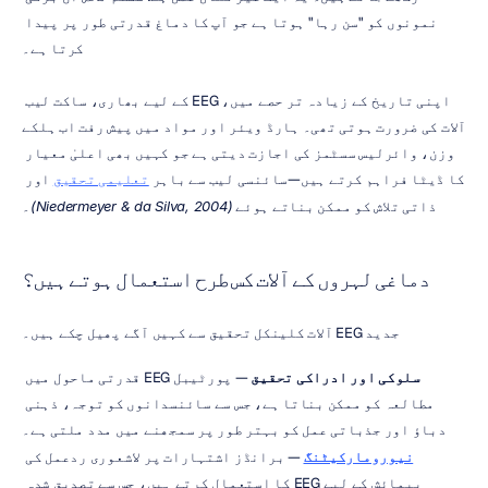
نمونوں کو "سن رہا" ہوتا ہے جو آپ کا دماغ قدرتی طور پر پیدا 
کرتا ہے۔
اپنی تاریخ کے زیادہ تر حصے میں، EEG کے لیے بھاری، ساکت لیب 
آلات کی ضرورت ہوتی تھی۔ ہارڈ ویئر اور مواد میں پیش رفت اب ہلکے 
وزن، وائرلیس سسٹمز کی اجازت دیتی ہے جو کہیں بھی اعلیٰ معیار 
کا ڈیٹا فراہم کرتے ہیں—سائنسی لیب سے باہر 
تعلیمی تحقیق
 اور 
ذاتی تلاش کو ممکن بناتے ہوئے 
(Niedermeyer & da Silva, 2004)
۔
دماغی لہروں کے آلات کس طرح استعمال ہوتے ہیں؟
جدید EEG آلات کلینکل تحقیق سے کہیں آگے پھیل چکے ہیں۔
سلوکی اور ادراکی تحقیق
 — پورٹیبل EEG قدرتی ماحول میں 
مطالعہ کو ممکن بناتا ہے، جس سے سائنسدانوں کو توجہ، ذہنی 
دباؤ اور جذباتی عمل کو بہتر طور پر سمجھنے میں مدد ملتی ہے۔
نیورومارکیٹنگ
 — برانڈز اشتہارات پر لاشعوری ردعمل کی 
پیمائش کے لیے EEG کا استعمال کرتے ہیں، جس سے تصدیق شدہ 