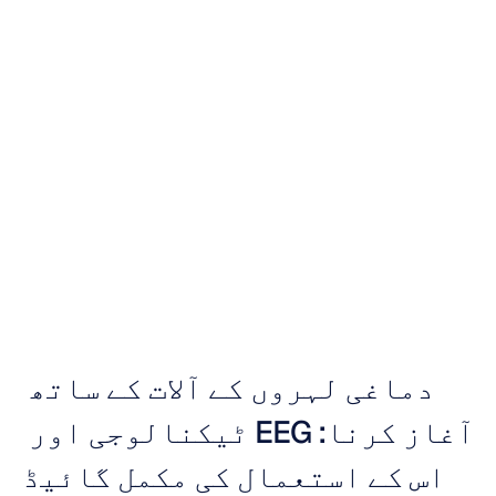
الٹیمیٹ
برین
ویو
مانیٹرنگ
ڈیوائس
گائیڈ
ڈونگ
ٹران
اپ
ڈیٹ
کیا
گیا
16
اکتوبر،
2025
دماغی لہروں کے آلات کے ساتھ 
آغاز کرنا: EEG ٹیکنالوجی اور 
اس کے استعمال کی مکمل گائیڈ