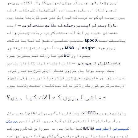
نہیں پڑھتے؛ وہ وسیع تر برقی نمونوں کا پتہ لگاتے ہیں جو 
توجہ، تناؤ اور سکون جیسے ادراکی کیفیات کی عکاسی کرتے 
ہیں، جس سے آپ کو جانچنے کے لیے ایک نئی قسم کا ڈیٹا ملتا ہے۔
ہارڈ ویئر کو اپنے پروجیکٹ کے مطابق منتخب کریں
 — اپنے 
مقصد کی بنیاد پر ایک آلہ منتخب کریں۔ زیادہ چینلز والے 
ہیڈسیٹس جیسے 
Epoc X
 تفصیلی تعلیمی تحقیق کے لیے بنائے گئے 
ہیں، جبکہ 
Insight
 یا 
MN8
 جیسے آسان متبادل ذاتی فلاح و 
بہبود اور BCI کی تیاری کے لیے بہترین ہیں۔
صاف سگنل کو ترجیح دیں
 — قابل اعتماد ڈیٹا کا آغاز مناسب 
سیٹ اپ سے ہوتا ہے۔ موزوں فٹنگ، اچھی طرح سے تیار کردہ 
سینسرز، اور خاموش ماحول شور کو کم کرنے اور دماغ کی واضح، 
درست سرگرمی کو ریکارڈ کرنے کے لیے کلیدی حیثیت رکھتے ہیں۔
دماغی لہروں کے آلات کیا ہیں؟
بنیادی طور پر، EEG آلات دماغ اور ایک بیرونی نظام کے درمیان 
براہ راست ڈیٹا انٹرفیس قائم کرتے ہیں۔ اکثر انہیں 
برین-
کمپیوٹر انٹرفیس
 (BCIs) کہا جاتا ہے، یہ نیورانز کے گروپوں کے 
ذریعے پیدا ہونے والی برقی سرگرمی کی تشریح کرتے ہیں اور اسے 