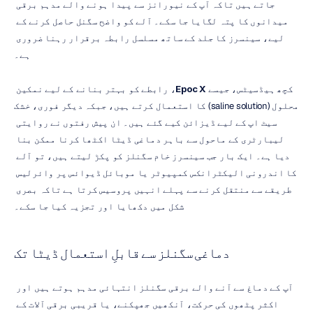
جاتے ہیں تاکہ آپ کے نیورانز سے پیدا ہونے والے مدہم برقی 
میدانوں کا پتہ لگایا جا سکے۔ آلے کو واضح سگنل حاصل کرنے کے 
لیے، سینسرز کا جلد کے ساتھ مسلسل رابطہ برقرار رہنا ضروری 
ہے۔
کچھ ہیڈسیٹس، جیسے 
Epoc X
، رابطے کو بہتر بنانے کے لیے نمکین 
محلول (saline solution) کا استعمال کرتے ہیں، جبکہ دیگر فوری، خشک 
سیٹ اپ کے لیے ڈیزائن کیے گئے ہیں۔ ان پیش رفتوں نے روایتی 
لیبارٹری کے ماحول سے باہر دماغی ڈیٹا اکٹھا کرنا ممکن بنا 
دیا ہے۔ ایک بار جب سینسرز خام سگنلز کو پکڑ لیتے ہیں، تو آلے 
کا اندرونی الیکٹرانکس کمپیوٹر یا موبائل ڈیوائس پر وائرلیس 
طریقے سے منتقل کرنے سے پہلے انہیں پروسیس کرتا ہے تاکہ بصری 
شکل میں دکھایا اور تجزیہ کیا جا سکے۔
دماغی سگنلز سے قابلِ استعمال ڈیٹا تک
آپ کے دماغ سے آنے والے برقی سگنلز انتہائی مدہم ہوتے ہیں اور 
اکثر پٹھوں کی حرکت، آنکھیں جھپکنے، یا قریبی برقی آلات کے 