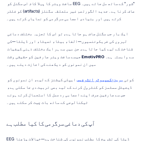
"شور" کے ساتھ مل جاتے ہیں۔ EEG سافٹ ویئر کا پہلا کام اس سگنل کو 
صاف کرنا ہے۔ جدید الگورتھم غیر متعلقہ سگنلز (artifacts) کو فلٹر 
کرتے ہیں اور بنیادی اعصابی سرگرمی کو نمایاں کرتے ہیں۔
ایک بار جب سگنل صاف ہو جاتا ہے، تو اس کا تجزیہ مختلف دماغی 
لہروں کی فریکوئنسیوں—الفا، بیٹا، تھیٹا، اور ڈیلٹا—کی 
شناخت کے لیے کیا جاتا ہے، جن میں سے ہر ایک مختلف ذہنی کیفیات 
سے وابستہ ہے۔ 
EmotivPRO
 جیسے سافٹ ویئر صارفین کو حقیقی وقت 
میں ان نمونوں کو دیکھنے کی اجازت دیتے ہیں۔
کوئی 
برین-کمپیوٹر انٹرفیس
 ایپلی کیشنز کے لیے، ان نمونوں کو 
ڈیجیٹل سسٹمز کو کنٹرول کرنے کے لیے بھی تربیت دی جا سکتی ہے، 
جس سے صارفین صرف اپنے اعصابی ردعمل کا استعمال کرتے ہوئے 
ٹیکنالوجی کے ساتھ بات چیت کر سکتے ہیں۔
آپ کی دماغی سرگرمی کا کیا مطلب ہے
EEG ڈیٹا کی تشریح کا مطلب نمونوں کی شناخت ہے—خیالات پڑھنا 