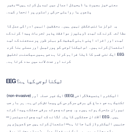
معنی خیز بصیرت یا ڈیجیٹل اعمال میں تبدیل کرتے ہیں—بغیر 
پٹھوں یا روایتی حرکی راستوں پر انحصار کیے۔
یہ ٹولز سائنس فکشن نہیں ہیں۔ محققین انہیں ادراکی عمل کا 
مطالعہ کرنے کے لیے، ڈویلپرز موافقت پذیر تجربات پیدا کرنے کے 
لیے، اور افراد اپنی ذہنی کیفیت کو بہتر طور پر سمجھنے کے لیے 
استعمال کرتے ہیں۔ اس ٹیکنالوجی کو پورٹیبل اور سستی بنا کر، 
EEG ایک نئی قسم کا ڈیٹا فراہم کرتا ہے جو ہمیں سیکھنے، تخلیق 
کرنے اور جدت لانے میں مدد کرتا ہے۔
EEG ٹیکنالوجی کیا ہے؟
الیکٹرو اینسیفلاگرافی (EEG) ایک غیر حملہ آور (non-invasive) 
تکنیک ہے جو دماغ کی برقی سرگرمی کی پیمائش کرتی ہے۔ ہر بار جب 
نیوران متحرک ہوتے ہیں، وہ چھوٹے چھوٹے برقی جھٹکے پیدا کرتے 
ہیں۔ EEG آلات ان جھٹکوں کا پتہ لگانے کے لیے چھوٹے سینسرز—
جنہیں الیکٹروڈز کہا جاتا ہے—استعمال کرتے ہیں جو کھوپڑی پر 
رکھے جاتے ہیں۔ یہ ایک غیر فعال عمل ہے: سسٹم محض ان برقی 