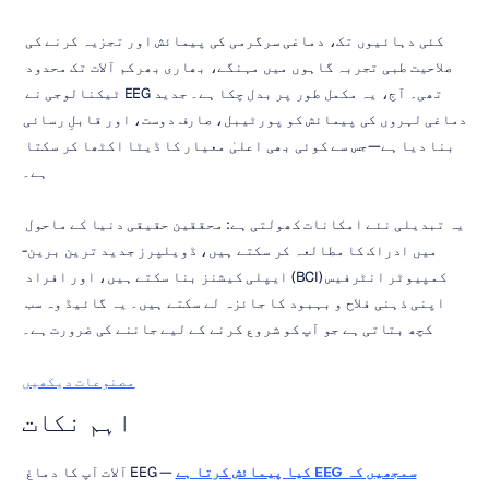
کئی دہائیوں تک، دماغی سرگرمی کی پیمائش اور تجزیہ کرنے کی 
صلاحیت طبی تجربہ گاہوں میں مہنگے، بھاری بھرکم آلات تک محدود 
تھی۔ آج، یہ مکمل طور پر بدل چکا ہے۔ جدید EEG ٹیکنالوجی نے 
دماغی لہروں کی پیمائش کو پورٹیبل، صارف دوست، اور قابلِ رسائی 
بنا دیا ہے—جس سے کوئی بھی اعلیٰ معیار کا ڈیٹا اکٹھا کر سکتا 
ہے۔
یہ تبدیلی نئے امکانات کھولتی ہے: محققین حقیقی دنیا کے ماحول 
میں ادراک کا مطالعہ کر سکتے ہیں، ڈویلپرز جدید ترین برین-
کمپیوٹر انٹرفیس (BCI) ایپلی کیشنز بنا سکتے ہیں، اور افراد 
اپنی ذہنی فلاح و بہبود کا جائزہ لے سکتے ہیں۔ یہ گائیڈ وہ سب 
کچھ بتاتی ہے جو آپ کو شروع کرنے کے لیے جاننے کی ضرورت ہے۔
مصنوعات دیکھیں
اہم نکات
سمجھیں کہ EEG کیا پیمائش کرتا ہے
 — EEG آلات آپ کا دماغ 