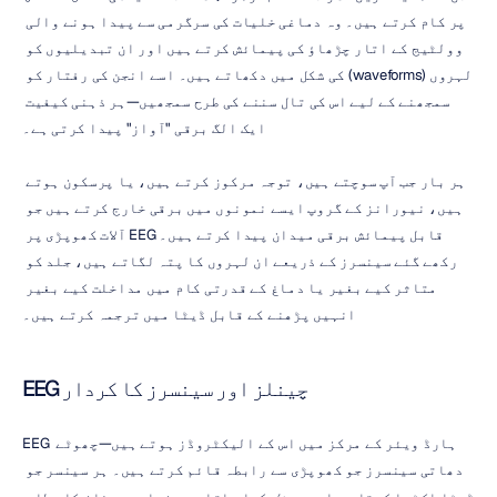
پر کام کرتے ہیں۔ وہ دماغی خلیات کی سرگرمی سے پیدا ہونے والی 
وولٹیج کے اتار چڑھاؤ کی پیمائش کرتے ہیں اور ان تبدیلیوں کو 
لہروں (waveforms) کی شکل میں دکھاتے ہیں۔ اسے انجن کی رفتار کو 
سمجھنے کے لیے اس کی تال سننے کی طرح سمجھیں—ہر ذہنی کیفیت 
ایک الگ برقی "آواز" پیدا کرتی ہے۔
ہر بار جب آپ سوچتے ہیں، توجہ مرکوز کرتے ہیں، یا پرسکون ہوتے 
ہیں، نیورانز کے گروپ ایسے نمونوں میں برقی خارج کرتے ہیں جو 
قابل پیمائش برقی میدان پیدا کرتے ہیں۔ EEG آلات کھوپڑی پر 
رکھے گئے سینسرز کے ذریعے ان لہروں کا پتہ لگاتے ہیں، جلد کو 
متاثر کیے بغیر یا دماغ کے قدرتی کام میں مداخلت کیے بغیر 
انہیں پڑھنے کے قابل ڈیٹا میں ترجمہ کرتے ہیں۔
EEG چینلز اور سینسرز کا کردار
EEG ہارڈ ویئر کے مرکز میں اس کے الیکٹروڈز ہوتے ہیں—چھوٹے 
دھاتی سینسرز جو کھوپڑی سے رابطہ قائم کرتے ہیں۔ ہر سینسر جو 