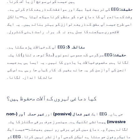
ہیں جیسے کوئی سوئچ آن یا آف کرنا۔
حقیقت:
 EEG کی تربیت فیڈ بیک اور موافقت کے ذریعے کام کرتی ہے۔ 
وقت کے ساتھ، آپ کا دماغ خود کو منظم کرنا سیکھ لیتا ہے—بالکل 
اسی طرح جیسے آپ مشق کے ذریعے توازن کو بہتر بناتے ہیں۔ یہ ایک 
لاشعوری سیکھنے کا عمل ہے، نہ کہ براہ راست ذہنی کنٹرول۔
مغالطہ 3:
 EEG آپ کے خیالات پڑھ سکتا ہے۔
حقیقت:
 EEG سرگرمی کے عمومی نمونوں (مثلاً توجہ، تناؤ) کا پتہ 
لگاتا ہے، مخصوص خیالات یا یادوں کا نہیں۔ یہ ایسا ہی ہے جیسے 
انجن کی آواز سن کر یہ جانے بغیر کہ کار کہاں جا رہی ہے اس کی 
حالت کا اندازہ لگانا۔
کیا دماغی لہروں کے آلات محفوظ ہیں؟
جی ہاں۔ EEG ایک 
غیر فعال (passive)
 اور 
غیر حملہ آور (non-
invasive)
 پیمائشی تکنیک ہے۔ سینسرز صرف برقی سگنلز کا پتہ 
لگاتے ہیں؛ وہ دماغ میں کوئی برقی رو نہیں بھیجتے—جیسے ایک 
مائیکروفون جو سنتا ہے لیکن کبھی آواز نشر نہیں کرتا۔ EEG کو 