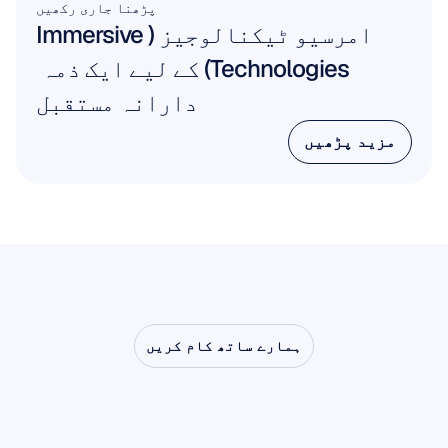
پڑھنا جاری رکھیں
امرسیو ٹیکنالوجیز (Immersive 
Technologies) کے لیے ایک ذمہ 
دارانہ مستقبل
مزید پڑھیں
مزید پڑھیں
ہمارے ساتھ کام کریں
دیکھیں
کہ
جب
نیورو