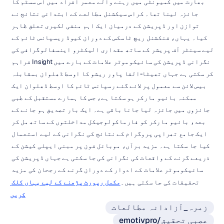
بھارت میں کمیونٹی میں رہنے والے معمر افراد میں اس سسٹم کا 
جائزہ لینا تھا۔ کراس سیکشنل مطالعے کے ابتدائی نتائج نے 
توازن اور ڈپریشن کے درمیان ایک اہم منفی لکیری تعلق ظاہر 
کیا۔ یہاں، فنکشنل ریچ ٹاسکس کے دوران کیوڈ ریسپانس ٹائم کے 
لیے سینٹر آف پریشر کے ساتھ مقداری الیکٹرو اینسفالوگرافی کی 
نگرانی ڈپریشن کی سائیکوموٹر علامات کے بارے میں Insight فراہم 
کر سکتی ہے جہاں تھیٹا-الفا پاور ریشو کا اوسط ڈھلوان بمقابلہ 
بیس لائن سے معمول پر لائے گئے رسپانس ٹائم کا اوسط ڈھلوان ایک 
ممکنہ بائیو مارکر ہو سکتا ہے، جس کا ہمارے مستقبل کے طبی 
جائزوں میں جائزہ لیا جانا باقی ہے۔ ایک بار تصدیق ہو جانے کے 
بعد، بائیو مارکر کو فارماکولوجیکل مداخلتوں کے ساتھ مل کر 
ایک جامع تھراپی پروگرام کے نتائج کی نگرانی کے لیے استعمال 
کیا جا سکتا ہے۔ مزید برآں، موبائل فون پر مبنی ایپلی کیشن کے 
ذریعے گرنے کے واقعات کی نگرانی کی جا سکتی ہے جہاں ڈپریشن کی 
سائیکوموٹر علامات کے ادوار کے دوران گرنے کے رجحان کی مزید 
تحقیقات کی جا سکتی ہیں۔
مکمل رپورٹ پڑھنے کے لیے یہاں کلک 
کریں
زمرہ_آزادانہ مطالعات
emotivpro/عصبی تحقیق