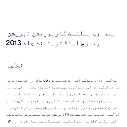
ہنداوی پبلشنگ کارپوریشن ڈپریشن 
ریسرچ اینڈ ٹریٹمنٹ جلد 2013
خلاصہ
عالمی ادارہ صحت کے اندازے کے مطابق، 65 سال اور اس سے زیادہ 
عمر کے لوگوں کے لیے دنیا بھر میں شدید ڈپریشن معذوری کی چوتھی 
سب سے بڑی وجہ ہے، جہاں ڈپریشن کے شکار معمر افراد نے کم ہوتی 
ہوئی خود مختاری، خراب صحت، گرتی ہوئی معیار زندگی، فعال 
گراوٹ، معذوری، اور بڑھتے ہوئے دائمی طبی مسائل کی اطلاع دی۔ 
اس لیے، اس مطالعہ کے مقاصد (1) ڈپریشن کی سائیکوموٹر علامات کے 
لیے ایک کم لاگت پوائنٹ آف کیئر ٹیسٹنگ سسٹم تیار کرنا اور (2) 