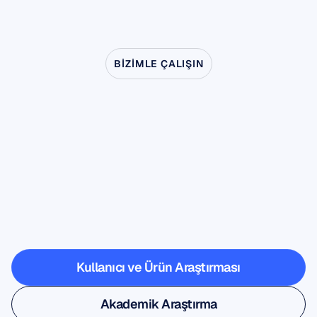
BIZIMLE ÇALIŞIN
Nörobilimin
laboratuvarın
dışına
çıktığında
nelerin
mümkün
olduğunu
görün
Kullanıcı ve Ürün Araştırması
Kullanıcı ve Ürün Araştırması
Akademik Araştırma