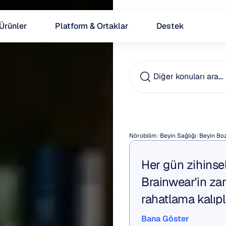
Ürünler
Platform & Ortaklar
Destek
Diğer konuları ara…
Sayıla
Nörobilim
/
Beyin Sağlığı
/
Beyin Boz
Her gün zihinsel
Brainwear'in za
rahatlama kalıpl
Bana Göster