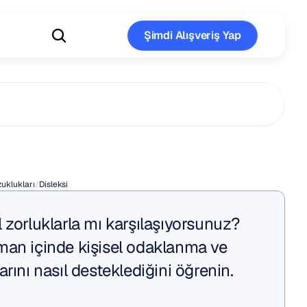
Şimdi Alışveriş Yap
Şimdi Alışveriş Yap
r
için
Disleksi
uklukları
/
Disleksi
 zorluklarla mı karşılaşıyorsunuz? 
man içinde kişisel odaklanma ve 
arını nasıl desteklediğini öğrenin.