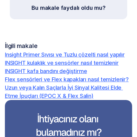
Bu makale faydalı oldu mu?
İlgili makale
Insight Primer Sıvısı ve Tuzlu çözelti nasıl yapılır
INSIGHT kulaklık ve sensörler nasıl temizlenir
INSIGHT kafa bandını değiştirme
Flex sensörleri ve Flex kapakları nasıl temizlenir?
Uzun veya Kalın Saçlarla İyi Sinyal Kalitesi Elde 
Etme İpuçları (EPOC X & Flex Salin)
İhtiyacınız olanı 
bulamadınız mı?