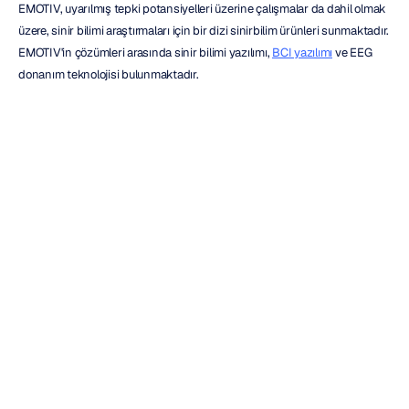
EMOTIV, uyarılmış tepki potansiyelleri üzerine çalışmalar da dahil olmak 
üzere, sinir bilimi araştırmaları için bir dizi sinirbilim ürünleri sunmaktadır. 
EMOTIV'in çözümleri arasında sinir bilimi yazılımı, 
BCI yazılımı
 ve EEG 
donanım teknolojisi bulunmaktadır.
EmotivPro
, araştırmalar için bir sinir bilimi yazılım çözümüdür; 
kullanıcıların EEG verilerini analiz etmelerine, elektrofizyolojik kayıtları 
gerçek zamanlı olarak görüntülemelerine ve olayları işaretlemelerine 
olanak tanır. 
EmotivBCI
, bir bilgisayar içinde BCI'yi doğrudan 
uygulamak için kullanılabilen bir beyin-bilgisayar arayüzü yazılımıdır.
Uyarılmış tepki potansiyeli gibi elektrofizyolojik kayıtları ölçmek için 
EMOTIV’in ürünleri, pazardaki en maliyet-etkili ve güvenilir mobil ve 
kablosuz 
EEG kulaklıkları
 olarak kabul edilmektedir. Sinir bilim 
araştırmaları için 
EMOTIV EPOC X
 kulaklığı, onlarla birlikte yayınlanmış 
pek çok klinik çalışmada alıntılanmış profesyonel kalitede beyin verisi 
sağlar.