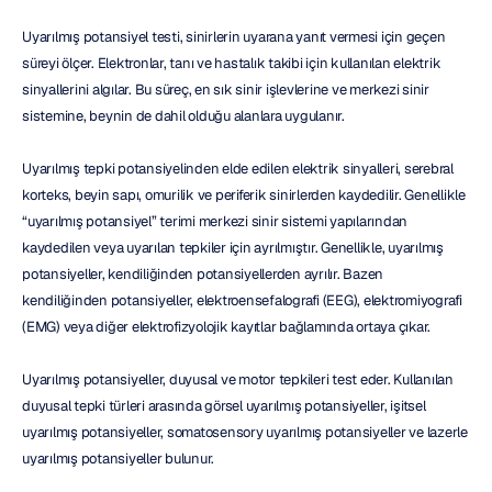
Uyarılmış potansiyel testi, sinirlerin uyarana yanıt vermesi için geçen 
süreyi ölçer. Elektronlar, tanı ve hastalık takibi için kullanılan elektrik 
sinyallerini algılar. Bu süreç, en sık sinir işlevlerine ve merkezi sinir 
sistemine, beynin de dahil olduğu alanlara uygulanır.
Uyarılmış tepki potansiyelinden elde edilen elektrik sinyalleri, serebral 
korteks, beyin sapı, omurilik ve periferik sinirlerden kaydedilir. Genellikle 
“uyarılmış potansiyel” terimi merkezi sinir sistemi yapılarından 
kaydedilen veya uyarılan tepkiler için ayrılmıştır. Genellikle, uyarılmış 
potansiyeller, kendiliğinden potansiyellerden ayrılır. Bazen 
kendiliğinden potansiyeller, elektroensefalografi (EEG), elektromiyografi 
(EMG) veya diğer elektrofizyolojik kayıtlar bağlamında ortaya çıkar.
Uyarılmış potansiyeller, duyusal ve motor tepkileri test eder. Kullanılan 
duyusal tepki türleri arasında görsel uyarılmış potansiyeller, işitsel 
uyarılmış potansiyeller, somatosensory uyarılmış potansiyeller ve lazerle 
uyarılmış potansiyeller bulunur.