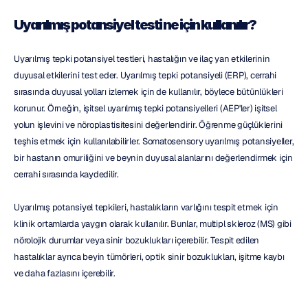
Uyarılmış potansiyel testi ne için kullanılır?
Uyarılmış tepki potansiyel testleri, hastalığın ve ilaç yan etkilerinin 
duyusal etkilerini test eder. Uyarılmış tepki potansiyeli (ERP), cerrahi 
sırasında duyusal yolları izlemek için de kullanılır, böylece bütünlükleri 
korunur. Örneğin, işitsel uyarılmış tepki potansiyelleri (AEP'ler) işitsel 
yolun işlevini ve nöroplastisitesini değerlendirir. Öğrenme güçlüklerini 
teşhis etmek için kullanılabilirler. Somatosensory uyarılmış potansiyeller, 
bir hastanın omuriliğini ve beynin duyusal alanlarını değerlendirmek için 
cerrahi sırasında kaydedilir.
Uyarılmış potansiyel tepkileri, hastalıkların varlığını tespit etmek için 
klinik ortamlarda yaygın olarak kullanılır. Bunlar, multipl skleroz (MS) gibi 
nörolojik durumlar veya sinir bozuklukları içerebilir. Tespit edilen 
hastalıklar ayrıca beyin tümörleri, optik sinir bozuklukları, işitme kaybı 
ve daha fazlasını içerebilir.