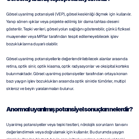
Görsel uyarılmış potansiyeli (VEP), görsel keskinliği ölçmek için kullanılır. 
Yanıp sönen ışıklar veya projekte edilmiş bir dama tahtası deseni 
gösterilir. Tepki verileri, görsel yolun sağlığını gösterebilir, çünkü fiziksel 
muayeneler veya MR'lar tarafından tespit edilemeyebilecek işlev 
bozukluklarına duyarlı olabilir.
Görsel uyarılmış potansiyellerle değerlendirilebilecek alanlar arasında 
retina, optik sinir, optik kiasma, optik radyasyonlar ve oksipital korteks 
bulunmaktadır. Görsel uyarılmış potansiyeller tarafından ortaya konan 
bazı yaygın işlev bozuklukları arasında optik sinirde tümörler, multipl 
skleroz ve beyin yaralanmaları bulunur.
Anormal uyarılmış potansiyel sonuçları nelerdir?
Uyarılmış potansiyeller veya tepki testleri, nörolojik sorunların tanısını 
değerlendirmek veya doğrulamak için kullanılır. Bu durumda yaygın 