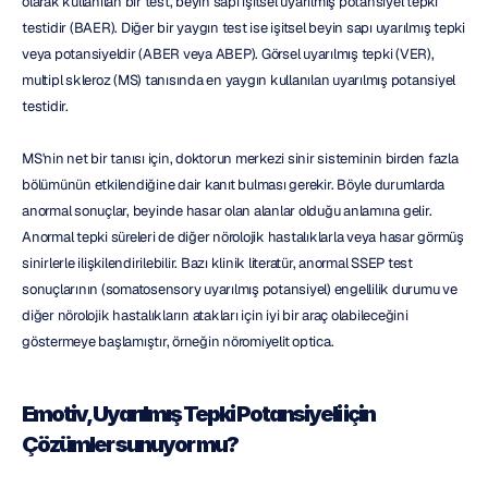
olarak kullanılan bir test, beyin sapı işitsel uyarılmış potansiyel tepki 
testidir (BAER). Diğer bir yaygın test ise işitsel beyin sapı uyarılmış tepki 
veya potansiyeldir (ABER veya ABEP). Görsel uyarılmış tepki (VER), 
multipl skleroz (MS) tanısında en yaygın kullanılan uyarılmış potansiyel 
testidir.
MS'nin net bir tanısı için, doktorun merkezi sinir sisteminin birden fazla 
bölümünün etkilendiğine dair kanıt bulması gerekir. Böyle durumlarda 
anormal sonuçlar, beyinde hasar olan alanlar olduğu anlamına gelir. 
Anormal tepki süreleri de diğer nörolojik hastalıklarla veya hasar görmüş 
sinirlerle ilişkilendirilebilir. Bazı klinik literatür, anormal SSEP test 
sonuçlarının (somatosensory uyarılmış potansiyel) engellilik durumu ve 
diğer nörolojik hastalıkların atakları için iyi bir araç olabileceğini 
göstermeye başlamıştır, örneğin nöromiyelit optica.
Emotiv, Uyarılmış Tepki Potansiyeli için 
Çözümler sunuyor mu?