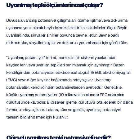
Uyarılmış tepki ölçümleri nasıl çalışır?
Duyusal uyarılmış potansiyel çalışmaları, görme, işitme veya dokunma 
uyarısına yanıt olarak beyin içindeki elektriksel aktiviteleri ölçer. Beyin 
uyarıldığında, sinyaller sinirler boyunca beyne iletilir. Beyne bağlı 
elektronnlar, sinyalleri algılar ve doktorun yorumlaması için görüntüler.
“Uyarılmış potansiyel” terimi, merkezi sinir sistemi yapılarından 
kaydedilen veya uyarılan tepkileri tanımlamak için ayrılmıştır. Bazen 
kendiliğinden potansiyeller, elektroensefalografi (EEG), elektromiyografi 
(EMG) veya diğer kayıtlar bağlamında ortaya çıkar. Uyarılmış 
potansiyeller, kendiliğinden potansiyellerden ayırt edilir. Genellikle, 
küçük uyarılmış potansiyeller (10 mikrovoltun altında) EEG arka plan 
gürültüsünde kaybolur. Bilgisayar işleme, gürültüyü iptal ederek bir dalga 
formunu ortaya çıkarır. Latans, süre ve genlik, uyarılmış potansiyel 
tanısını bilgilendirmek için kullanılır.
Görsel uyarılmış tepki potansiyeli nedir?