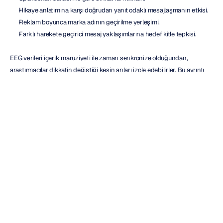
Hikaye anlatımına karşı doğrudan yanıt odaklı mesajlaşmanın etkisi.
Reklam boyunca marka adının geçirilme yerleşimi.
Farklı harekete geçirici mesaj yaklaşımlarına hedef kitle tepkisi.
EEG verileri içerik maruziyeti ile zaman senkronize olduğundan, 
araştırmacılar dikkatin değiştiği kesin anları izole edebilirler. Bu ayrıntı 
düzeyi, kreatif ekiplerin varsayımların ötesine geçmesine ve kanıta dayalı 
iyileştirmeleri belirlemesine yardımcı olur.
Yayıncılar, reklamveren ilişkilerini güçlendirmek için de bu içgörülerden 
yararlanabilir. Sponsorluk formatlarının dikkati nasıl etkilediğini 
göstermek, premium envanter konumlandırmasını ve daha bilinçli 
kampanya önerilerini destekleyebilir.
Daha Eksiksiz Bir Ölçüm 
Çerçevesi Oluşturmak