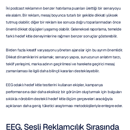
İki podcast reklamının benzer hatırlama puanları ürettiği bir senaryoyu 
ele alalım. Bir reklam, mesaj boyunca tutarlı bir şekilde dikkati yüksek 
tutmuş olabilir; diğer bir reklam ise sonuca doğru toparlanmadan önce 
önemli dikkat düşüşleri yaşamış olabilir. Geleneksel raporlama, temelde 
farklı hedef kitle deneyimlerine rağmen benzer sonuçlar gösterebilir.
Birden fazla kreatif varyasyonu yöneten ajanslar için bu ayrım önemlidir. 
Dikkat dinamiklerini anlamak; senaryo yapısı, sunucunun anlatım tarzı, 
teklif yerleşimi, marka adının geçirilmesi ve harekete geçirici mesaj 
zamanlaması ile ilgili daha bilinçli kararları destekleyebilir.
EEG odaklı hedef kitle testlerini kullanan ekipler, kampanya 
performansına dair daha eksiksiz bir görünüm oluşturmak için bulguları 
sıklıkla nörobilim destekli hedef kitle ölçüm çerçeveleri aracılığıyla 
açıklanan daha geniş tüketici araştırması metodolojileriyle entegre eder.
EEG, Sesli Reklamcılık Sırasında 