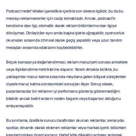
Podcast hedef kitleleri genellikle içerikle son derece ilgilidir, bu da bu 
mecrayı reklamverenler için cazip kılmaktadır. Ancak, podcast'in 
kendisine olan ilgi, otomatik olarak reklam bölümlerine olan ilgiye 
dönüşmez. Dinleyiciler aynı anda başka işlerle uğraşabilir, sponsorluk 
okumaları sırasında zihinsel olarak geçiş yapabilir veya uzun tanıtım 
mesajları sırasında odaklarını kaybedebilirler.
Birçok kampanya değerlendirmesi, reklam maruziyeti sonrası anketlere 
veya ilişkilendirme metriklerine dayanır. Yararlı olmakla birlikte, bu 
yaklaşımlar maruz kalma sırasında meydana gelen bilişsel süreçlerden 
ziyade maruz kalma sonrasındaki sonuçları ölçer. Sonuç olarak, 
pazarlamacılar bir reklamın iyi performans gösterip göstermediğini 
bilebilir ancak belirli anların neden başarılı veya başarısız olduğunu 
anlayamayabilir.
Bu sınırlama, özellikle sunucu tarafından okunan reklamlar, senaryolu 
spotlar, dinamik olarak eklenen reklamlar veya markalı içerik bölümleri 
karşılaştırılırken önem kazanır. Hedef kitle dikkatini anbean anlamak, 