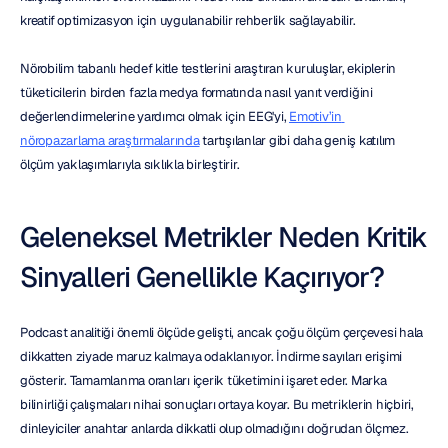
kreatif optimizasyon için uygulanabilir rehberlik sağlayabilir.
Nörobilim tabanlı hedef kitle testlerini araştıran kuruluşlar, ekiplerin 
tüketicilerin birden fazla medya formatında nasıl yanıt verdiğini 
değerlendirmelerine yardımcı olmak için EEG'yi, 
Emotiv’in 
nöropazarlama araştırmalarında
 tartışılanlar gibi daha geniş katılım 
ölçüm yaklaşımlarıyla sıklıkla birleştirir.
Geleneksel Metrikler Neden Kritik 
Sinyalleri Genellikle Kaçırıyor?
Podcast analitiği önemli ölçüde gelişti, ancak çoğu ölçüm çerçevesi hala 
dikkatten ziyade maruz kalmaya odaklanıyor. İndirme sayıları erişimi 
gösterir. Tamamlanma oranları içerik tüketimini işaret eder. Marka 
bilinirliği çalışmaları nihai sonuçları ortaya koyar. Bu metriklerin hiçbiri, 
dinleyiciler anahtar anlarda dikkatli olup olmadığını doğrudan ölçmez.