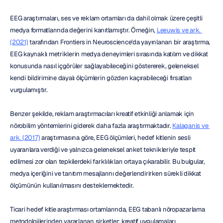
EEG araştırmaları, ses ve reklam ortamları da dahil olmak üzere çeşitli 
medya formatlarında değerini kanıtlamıştır. Örneğin, 
Leeuwis ve ark. 
(2021)
 tarafından Frontiers in Neuroscience'da yayınlanan bir araştırma, 
EEG kaynaklı metriklerin medya deneyimleri sırasında katılım ve dikkat 
konusunda nasıl içgörüler sağlayabileceğini göstererek, geleneksel 
kendi bildirimine dayalı ölçümlerin gözden kaçırabileceği fırsatları 
vurgulamıştır.
Benzer şekilde, reklam araştırmacıları kreatif etkinliği anlamak için 
nörobilim yöntemlerini giderek daha fazla araştırmaktadır. 
Kalaganis ve 
ark. (2017)
 araştırmasına göre, EEG ölçümleri, hedef kitlenin sesli 
uyaranlara verdiği ve yalnızca geleneksel anket teknikleriyle tespit 
edilmesi zor olan tepkilerdeki farklılıkları ortaya çıkarabilir. Bu bulgular, 
medya içeriğini ve tanıtım mesajlarını değerlendirirken sürekli dikkat 
ölçümünün kullanılmasını desteklemektedir.
Ticari hedef kitle araştırması ortamlarında, EEG tabanlı nöropazarlama 
metodolojilerinden yararlanan şirketler; kreatif uygulamaları 