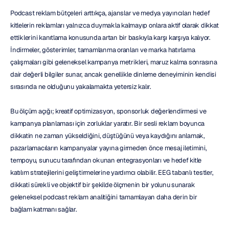
Podcast reklam bütçeleri arttıkça, ajanslar ve medya yayıncıları hedef 
kitlelerin reklamları yalnızca duymakla kalmayıp onlara aktif olarak dikkat 
ettiklerini kanıtlama konusunda artan bir baskıyla karşı karşıya kalıyor. 
İndirmeler, gösterimler, tamamlanma oranları ve marka hatırlama 
çalışmaları gibi geleneksel kampanya metrikleri, maruz kalma sonrasına 
dair değerli bilgiler sunar, ancak genellikle dinleme deneyiminin kendisi 
sırasında ne olduğunu yakalamakta yetersiz kalır.
Bu ölçüm açığı; kreatif optimizasyon, sponsorluk değerlendirmesi ve 
kampanya planlaması için zorluklar yaratır. Bir sesli reklam boyunca 
dikkatin ne zaman yükseldiğini, düştüğünü veya kaydığını anlamak, 
pazarlamacıların kampanyalar yayına girmeden önce mesaj iletimini, 
tempoyu, sunucu tarafından okunan entegrasyonları ve hedef kitle 
katılım stratejilerini geliştirmelerine yardımcı olabilir. EEG tabanlı testler, 
dikkati sürekli ve objektif bir şekilde ölçmenin bir yolunu sunarak 
geleneksel podcast reklam analitiğini tamamlayan daha derin bir 
bağlam katmanı sağlar.