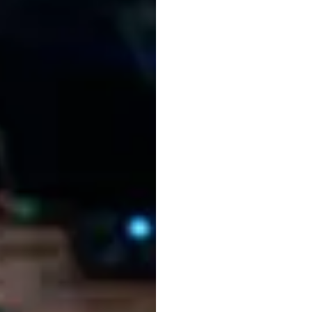
EEG
S
ANFI
ve
Dal