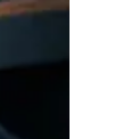
Öznite
Kullan
Ritim
Nuri
Djavit
Güncelleme
t