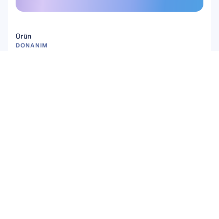
Buradan abone olun
Ürün
DONANIM
Epoc X
Flex 2 Saline
Flex 2 Gel
Insight
MN8
Aksesuarlar
YAZILIM
Emotiv Studio
EmotivPRO
Emotiv Play
EmotivBCI
BrainViz
Launcher
Brainwear App
Çözümler
Akademik Araştırma