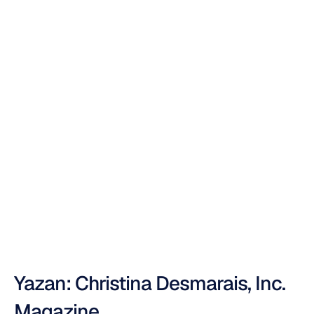
Inc.
:
Beyniniz
Gücüyle
Çalışan
Video
Oyunları
Nuri
Djavit
Güncelleme
tarihi
Yazan: Christina Desmarais, Inc. 
Magazine