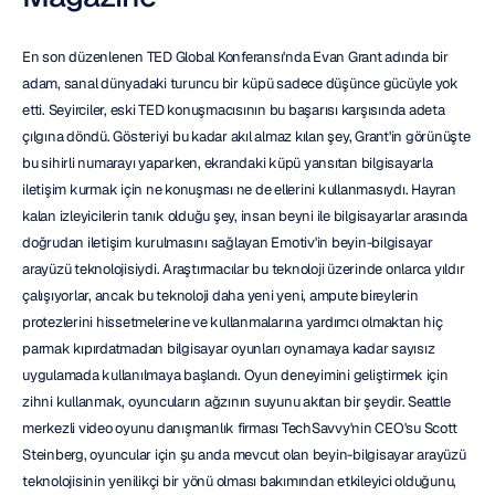
En son düzenlenen TED Global Konferansı'nda Evan Grant adında bir 
adam, sanal dünyadaki turuncu bir küpü sadece düşünce gücüyle yok 
etti. Seyirciler, eski TED konuşmacısının bu başarısı karşısında adeta 
çılgına döndü. Gösteriyi bu kadar akıl almaz kılan şey, Grant'in görünüşte 
bu sihirli numarayı yaparken, ekrandaki küpü yansıtan bilgisayarla 
iletişim kurmak için ne konuşması ne de ellerini kullanmasıydı. Hayran 
kalan izleyicilerin tanık olduğu şey, insan beyni ile bilgisayarlar arasında 
doğrudan iletişim kurulmasını sağlayan Emotiv'in beyin-bilgisayar 
arayüzü teknolojisiydi. Araştırmacılar bu teknoloji üzerinde onlarca yıldır 
çalışıyorlar, ancak bu teknoloji daha yeni yeni, ampute bireylerin 
protezlerini hissetmelerine ve kullanmalarına yardımcı olmaktan hiç 
parmak kıpırdatmadan bilgisayar oyunları oynamaya kadar sayısız 
uygulamada kullanılmaya başlandı. Oyun deneyimini geliştirmek için 
zihni kullanmak, oyuncuların ağzının suyunu akıtan bir şeydir. Seattle 
merkezli video oyunu danışmanlık firması TechSavvy'nin CEO'su Scott 
Steinberg, oyuncular için şu anda mevcut olan beyin-bilgisayar arayüzü 
teknolojisinin yenilikçi bir yönü olması bakımından etkileyici olduğunu, 