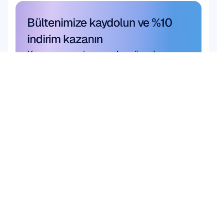
Bültenimize kaydolun ve %10 
indirim kazanın
Kaçırmayın; hemen bugün abone 
olun ve size özel indiriminizi 
kazanın.
Buradan abone olun
Buradan abone olun
Ürün
DONANIM
Epoc X
Flex 2 Saline
Flex 2 Gel
Insight
MN8