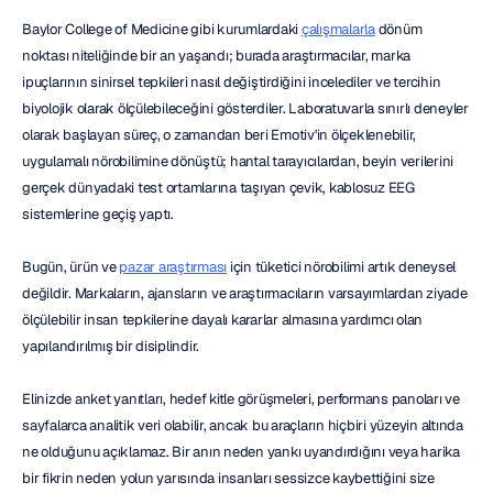
Baylor College of Medicine gibi kurumlardaki 
çalışmalarla
 dönüm 
noktası niteliğinde bir an yaşandı; burada araştırmacılar, marka 
ipuçlarının sinirsel tepkileri nasıl değiştirdiğini incelediler ve tercihin 
biyolojik olarak ölçülebileceğini gösterdiler. Laboratuvarla sınırlı deneyler 
olarak başlayan süreç, o zamandan beri Emotiv'in ölçeklenebilir, 
uygulamalı nörobilimine dönüştü; hantal tarayıcılardan, beyin verilerini 
gerçek dünyadaki test ortamlarına taşıyan çevik, kablosuz EEG 
sistemlerine geçiş yaptı.
Bugün, ürün ve 
pazar araştırması
 için tüketici nörobilimi artık deneysel 
değildir. Markaların, ajansların ve araştırmacıların varsayımlardan ziyade 
ölçülebilir insan tepkilerine dayalı kararlar almasına yardımcı olan 
yapılandırılmış bir disiplindir.
Elinizde anket yanıtları, hedef kitle görüşmeleri, performans panoları ve 
sayfalarca analitik veri olabilir, ancak bu araçların hiçbiri yüzeyin altında 
ne olduğunu açıklamaz. Bir anın neden yankı uyandırdığını veya harika 
bir fikrin neden yolun yarısında insanları sessizce kaybettiğini size 