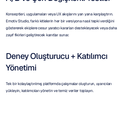
Konseptleri, uygulamaları veya UX akışlarını yan yana karşılaştırın. 
Emotiv Studio, farklı kitlelerin her bir versiyona nasıl tepki verdiğini 
göstererek ekiplere cesur yaratıcı kararları destekleyecek veya daha 
zayıf fikirleri geliştirecek kanıtlar sunar.
Deney Oluşturucu + Katılımcı 
Yönetimi
Tek bir kolaylaştırılmış platformda çalışmalar oluşturun, uyarıcıları 
yükleyin, katılımcıları yönetin ve temiz veriler toplayın.
Bunlar sadece "olsa iyi olur" diyebileceğimiz özellikler değil. Giderek 
daha acil hale gelen bir sorunu çözüyorlar: 
yaratıcı sürecin içinde 
gerçeğe duyulan ihtiyaç
.