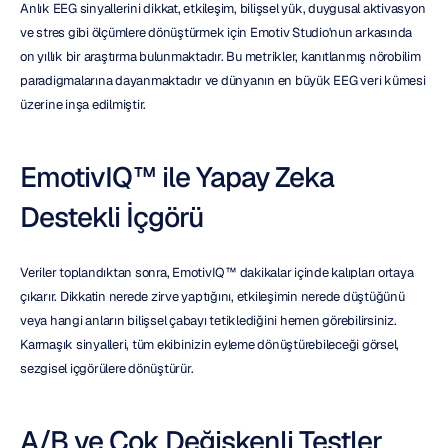
Anlık EEG sinyallerini dikkat, etkileşim, bilişsel yük, duygusal aktivasyon 
ve stres gibi ölçümlere dönüştürmek için Emotiv Studio'nun arkasında 
on yıllık bir araştırma bulunmaktadır. Bu metrikler, kanıtlanmış nörobilim 
paradigmalarına dayanmaktadır ve dünyanın en büyük EEG veri kümesi 
üzerine inşa edilmiştir.
EmotivIQ™ ile Yapay Zeka 
Destekli İçgörü
Veriler toplandıktan sonra, EmotivIQ™ dakikalar içinde kalıpları ortaya 
çıkarır. Dikkatin nerede zirve yaptığını, etkileşimin nerede düştüğünü 
veya hangi anların bilişsel çabayı tetiklediğini hemen görebilirsiniz. 
Karmaşık sinyalleri, tüm ekibinizin eyleme dönüştürebileceği görsel, 
sezgisel içgörülere dönüştürür.
A/B ve Çok Değişkenli Testler