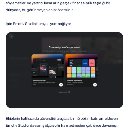
söylemezler. Ve yaratıcı kararların gerçek finansal yük taşıdığı bir 
dünyada, bu görünmeyen anlar önemlidir.
İşte Emotiv Studio buraya uyum sağlıyor.
Ekiplerin halihazırda güvendiği araçlara bir nörobilim katmanı ekleyen 
Emotiv Studio, davranış ölçülebilir hale gelmeden çok önce davranışı 