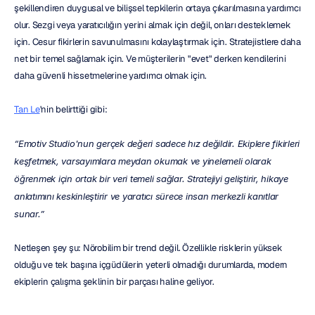
şekillendiren duygusal ve bilişsel tepkilerin ortaya çıkarılmasına yardımcı 
olur. Sezgi veya yaratıcılığın yerini almak için değil, onları desteklemek 
için. Cesur fikirlerin savunulmasını kolaylaştırmak için. Stratejistlere daha 
net bir temel sağlamak için. Ve müşterilerin "evet" derken kendilerini 
daha güvenli hissetmelerine yardımcı olmak için.
Tan Le
'nin belirttiği gibi:
“Emotiv Studio'nun gerçek değeri sadece hız değildir. Ekiplere fikirleri 
keşfetmek, varsayımlara meydan okumak ve yinelemeli olarak 
öğrenmek için ortak bir veri temeli sağlar. Stratejiyi geliştirir, hikaye 
anlatımını keskinleştirir ve yaratıcı sürece insan merkezli kanıtlar 
sunar.”
Netleşen şey şu: Nörobilim bir trend değil. Özellikle risklerin yüksek 
olduğu ve tek başına içgüdülerin yeterli olmadığı durumlarda, modern 
ekiplerin çalışma şeklinin bir parçası haline geliyor.