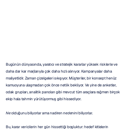
Güvenilir
Kararlar
İçin
Zeka
Katmanı
Nick
Franck
Güncelleme
tarihi
22
May
2026
Bugünün dünyasında, yaratıcı ve stratejik kararlar yüksek risklerle ve 
daha dar kar marjlarıyla çok daha hızlı alınıyor. Kampanyalar daha 
maliyetlidir. Zaman çizelgeleri sıkışıyor. Müşteriler, bir konsept henüz 
kamuoyuna ulaşmadan çok önce netlik bekliyor. Ve yine de anketler, 
odak grupları, analitik panoları gibi mevcut tüm araçlara rağmen birçok 
ekip hala tahmin yürütüyormuş gibi hissediyor.
Ne
 olduğunu biliyorlar ama nadiren 
nedenini
 biliyorlar.
Bu, karar vericilerin her gün hissettiği boşluktur: hedef kitlelerin 