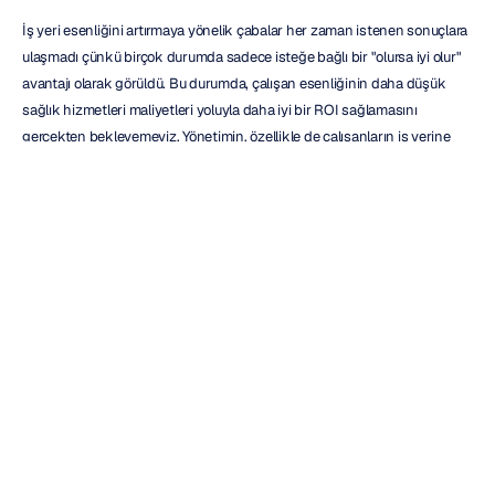
İş yeri esenliğini artırmaya yönelik çabalar her zaman istenen sonuçlara 
ulaşmadı çünkü birçok durumda sadece isteğe bağlı bir "olursa iyi olur" 
avantajı olarak görüldü. Bu durumda, çalışan esenliğinin daha düşük 
sağlık hizmetleri maliyetleri yoluyla daha iyi bir ROI sağlamasını 
gerçekten bekleyemeyiz. Yönetimin, özellikle de çalışanların iş yerine 
geri dönmesini sağlamaya çalışırken, çalışanlarına bakma konusunda 
daha ciddi olması gerekir.
Çalışan esenliğini kendi içinde bir amaç olarak görmeye karar 
verdiğimizde, işveren-çalışan ilişkisini geliştirir, daha iyi bir marka imajı 
oluşturur, olumlu bir çalışma kültürünü teşvik ederiz; bu da sağlıklı ve 
mutlu çalışanlarla sonuçlanır. Bunların hepsi bir şirketin ROI'sini artırmak 
için önemli yapı taşlarıdır.
İş yeri esenliği bir dönüm noktasındadır ve işverenler çalışan esenliğini 
iş başarısı için güçlü bir araç olarak yeniden tasarlamalıdır. Bunların 
hepsi durdurulamaz bir şekilde daha iyi bir ROI'ye eşittir. PwC tarafından 
ROI konusunda yapılan araştırma, harcanan dolar başına en az $2.30 