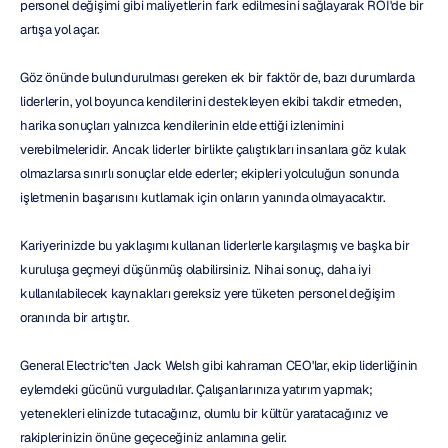
personel değişimi gibi maliyetlerin fark edilmesini sağlayarak ROI'de bir 
artışa yol açar.
Göz önünde bulundurulması gereken ek bir faktör de, bazı durumlarda 
liderlerin, yol boyunca kendilerini destekleyen ekibi takdir etmeden, 
harika sonuçları yalnızca kendilerinin elde ettiği izlenimini 
verebilmeleridir. Ancak liderler birlikte çalıştıkları insanlara göz kulak 
olmazlarsa sınırlı sonuçlar elde ederler; ekipleri yolculuğun sonunda 
işletmenin başarısını kutlamak için onların yanında olmayacaktır.
Kariyerinizde bu yaklaşımı kullanan liderlerle karşılaşmış ve başka bir 
kuruluşa geçmeyi düşünmüş olabilirsiniz. Nihai sonuç, daha iyi 
kullanılabilecek kaynakları gereksiz yere tüketen personel değişim 
oranında bir artıştır.
General Electric'ten Jack Welsh gibi kahraman CEO'lar, ekip liderliğinin 
eylemdeki gücünü vurguladılar. Çalışanlarınıza yatırım yapmak; 
yetenekleri elinizde tutacağınız, olumlu bir kültür yaratacağınız ve 
rakiplerinizin önüne geçeceğiniz anlamına gelir.