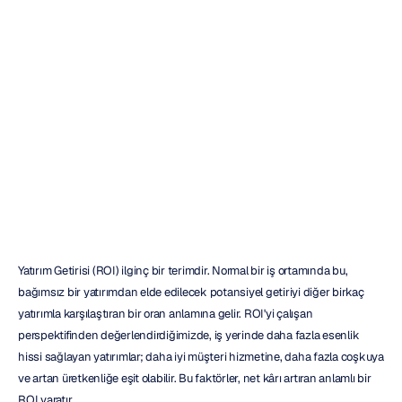
şirketin
yatırım
getirisini
(ROI)
nasıl
artırabilir?
Mehul
Nayak
Güncelleme
tarihi
27
Eyl
2022
Yatırım Getirisi (ROI) ilginç bir terimdir. Normal bir iş ortamında bu, 
bağımsız bir yatırımdan elde edilecek potansiyel getiriyi diğer birkaç 
yatırımla karşılaştıran bir oran anlamına gelir. ROI'yi çalışan 
perspektifinden değerlendirdiğimizde, iş yerinde daha fazla esenlik 
hissi sağlayan yatırımlar; daha iyi müşteri hizmetine, daha fazla coşkuya 
ve artan üretkenliğe eşit olabilir. Bu faktörler, net kârı artıran anlamlı bir 
ROI yaratır.