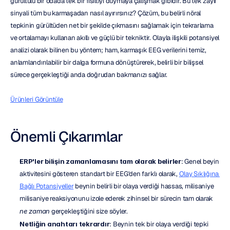
gürültülü bir odada tek bir fısıltıyı duymaya çalışmak gibidir. Bu tek zayıf 
sinyali tüm bu karmaşadan nasıl ayırırsınız? Çözüm, bu belirli nöral 
tepkinin gürültüden net bir şekilde çıkmasını sağlamak için tekrarlama 
ve ortalamayı kullanan akıllı ve güçlü bir tekniktir. Olayla ilişkili potansiyel 
analizi olarak bilinen bu yöntem; ham, karmaşık EEG verilerini temiz, 
anlamlandırılabilir bir dalga formuna dönüştürerek, belirli bir bilişsel 
sürece gerçekleştiği anda doğrudan bakmanızı sağlar.
Ürünleri Görüntüle
Önemli Çıkarımlar
ERP'ler bilişin zamanlamasını tam olarak belirler
: Genel beyin 
aktivitesini gösteren standart bir EEG'den farklı olarak, 
Olay Sıklığına 
Bağlı Potansiyeller
 beynin belirli bir olaya verdiği hassas, milisaniye 
milisaniye reaksiyonunu izole ederek zihinsel bir sürecin tam olarak 
ne zaman
 gerçekleştiğini size söyler.
Netliğin anahtarı tekrardır
: Beynin tek bir olaya verdiği tepki 