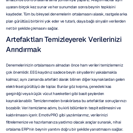
uyaranı birçok kez sunar ve her sunumdan sonra beynin tepkisini 
kaydeder. Tüm bu bireysel denemelerin ortalamasını alarak, rastgele arka 
plan gürültüsü birbirini yok eder ve tutarlı, olaya bağlı sinyalin verilerden 
net bir şekilde çıkmasını sağlar.
Artefaktları Temizleyerek Verilerinizi 
Arındırmak
Denemelerinizin ortalamasını almadan önce ham verileri temizlemeniz 
çok önemlidir. EEG kaydınız sadece beyin sinyallerini yakalamakla 
kalmaz; aynı zamanda artefakt olarak bilinen diğer kaynaklardan gelen 
elektriksel gürültüyü de toplar. Bunlar göz kırpma, çenedeki kas 
gerginliği veya küçük vücut hareketleri gibi basit şeylerden 
kaynaklanabilir. Temizlenmeden bırakılırlarsa bu artefaktlar sonuçlarınızı 
bozabilir. Veri temizleme adımı, bu kirli bölümlerin tespit edilmesini ve 
kaldırılmasını içerir. EmotivPRO gibi yazılımlarımız, verilerinizi 
filtrelemenize ve hazırlamanıza yardımcı olacak araçlar sunarak, nihai 
ortalama ERP'nin beynin yanıtını doğru bir şekilde yansıtmasını sağlar.