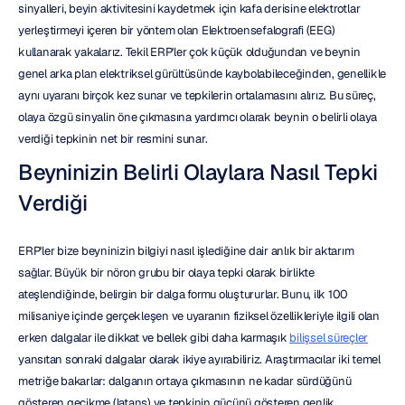
sinyalleri, beyin aktivitesini kaydetmek için kafa derisine elektrotlar 
yerleştirmeyi içeren bir yöntem olan Elektroensefalografi (EEG) 
kullanarak yakalarız. Tekil ERP'ler çok küçük olduğundan ve beynin 
genel arka plan elektriksel gürültüsünde kaybolabileceğinden, genellikle 
aynı uyaranı birçok kez sunar ve tepkilerin ortalamasını alırız. Bu süreç, 
olaya özgü sinyalin öne çıkmasına yardımcı olarak beynin o belirli olaya 
verdiği tepkinin net bir resmini sunar.
Beyninizin Belirli Olaylara Nasıl Tepki 
Verdiği
ERP'ler bize beyninizin bilgiyi nasıl işlediğine dair anlık bir aktarım 
sağlar. Büyük bir nöron grubu bir olaya tepki olarak birlikte 
ateşlendiğinde, belirgin bir dalga formu oluştururlar. Bunu, ilk 100 
milisaniye içinde gerçekleşen ve uyaranın fiziksel özellikleriyle ilgili olan 
erken dalgalar ile dikkat ve bellek gibi daha karmaşık 
bilişsel süreçler
yansıtan sonraki dalgalar olarak ikiye ayırabiliriz. Araştırmacılar iki temel 
metriğe bakarlar: dalganın ortaya çıkmasının ne kadar sürdüğünü 
gösteren gecikme (latans) ve tepkinin gücünü gösteren genlik 