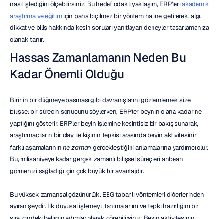
nasıl işlediğini ölçebilirsiniz. Bu hedef odaklı yaklaşım, ERP'leri 
akademik 
araştırma ve eğitim
 için paha biçilmez bir yöntem haline getirerek, algı, 
dikkat ve biliş hakkında kesin soruları yanıtlayan deneyler tasarlamanıza 
olanak tanır.
Hassas Zamanlamanın Neden Bu 
Kadar Önemli Olduğu
Birinin bir düğmeye basması gibi davranışlarını gözlemlemek size 
bilişsel bir sürecin sonucunu söylerken, ERP'ler beynin o ana kadar ne 
yaptığını gösterir. ERP'ler beyin işlemine kesintisiz bir bakış sunarak, 
araştırmacıların bir olay ile kişinin tepkisi arasında beyin aktivitesinin 
farklı aşamalarının 
ne zaman
 gerçekleştiğini anlamalarına yardımcı olur. 
Bu, milisaniyeye kadar gerçek zamanlı bilişsel süreçleri anbean 
görmenizi sağladığı için çok büyük bir avantajdır.
Bu yüksek zamansal çözünürlük, EEG tabanlı yöntemleri diğerlerinden 
ayıran şeydir. İlk duyusal işlemeyi, tanıma anını ve tepki hazırlığını bir 
sıra içindeki belirgin adımlar olarak görebilirsiniz. Beyin aktivitesinin 