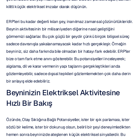
kilitli küçük elektriksel imzalar olarak düşünün.
ERP'leri bu kadar değerli kılan şey, inanılmaz zamansal çözünürlükleridir. 
Beynin aktivitesinin bir milisaniyeden diğerine nasıl geliştiğini 
görmemizi sağlarlar. Bu çok güçlü bir şeydir çünkü birçok bilişsel süreç 
sadece davranışla yakalanamayacak kadar hızlı gerçekleşir. Örneğin 
beyniniz, siz daha farkında bile olmadan bir hatayı fark edebilir. ERP'ler 
bize o tam fark etme anını gösterebilir. Bu potansiyelleri inceleyerek; 
algılama, dil ve karar vermenin yapı taşlarını gerçekleştikleri anda 
gözlemleyebilir, sadece dışsal tepkileri gözlemlemekten çok daha derin 
bir anlayış elde edebiliriz.
Beyninizin Elektriksel Aktivitesine 
Hızlı Bir Bakış
Özünde, Olay Sıklığına Bağlı Potansiyeller, ister bir ışık parlaması, ister 
sözlü bir kelime, ister bir dokunuş olsun, belirli bir şeyi deneyimledikten 
hemen sonra beyninizde ateşlenen küçük elektriksel sinyallerdir. Bu 