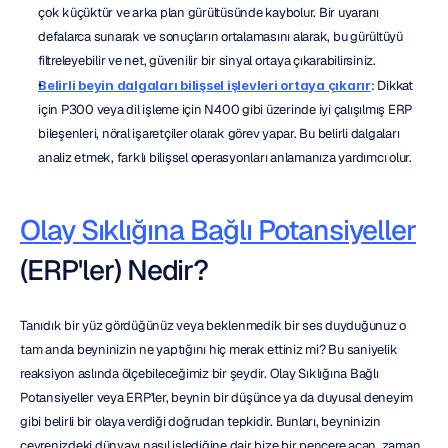
çok küçüktür ve arka plan gürültüsünde kaybolur. Bir uyaranı 
defalarca sunarak ve sonuçların ortalamasını alarak, bu gürültüyü 
filtreleyebilir ve net, güvenilir bir sinyal ortaya çıkarabilirsiniz.
Belirli beyin dalgaları bilişsel işlevleri ortaya çıkarır
: Dikkat 
için P300 veya dil işleme için N400 gibi üzerinde iyi çalışılmış ERP 
bileşenleri, nöral işaretçiler olarak görev yapar. Bu belirli dalgaları 
analiz etmek, farklı bilişsel operasyonları anlamanıza yardımcı olur.
Olay Sıklığına Bağlı Potansiyeller
(ERP'ler) Nedir?
Tanıdık bir yüz gördüğünüz veya beklenmedik bir ses duyduğunuz o 
tam anda beyninizin ne yaptığını hiç merak ettiniz mi? Bu saniyelik 
reaksiyon aslında ölçebileceğimiz bir şeydir. Olay Sıklığına Bağlı 
Potansiyeller veya ERP'ler, beynin bir düşünce ya da duyusal deneyim 
gibi belirli bir olaya verdiği doğrudan tepkidir. Bunları, beyninizin 
çevrenizdeki dünyayı nasıl işlediğine dair bize bir pencere açan, zaman 