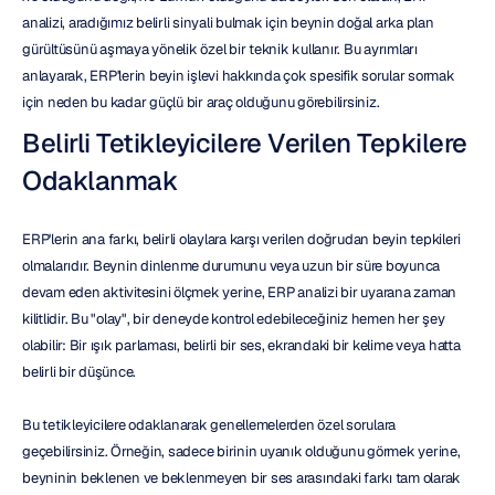
analizi, aradığımız belirli sinyali bulmak için beynin doğal arka plan 
gürültüsünü aşmaya yönelik özel bir teknik kullanır. Bu ayrımları 
anlayarak, ERP'lerin beyin işlevi hakkında çok spesifik sorular sormak 
için neden bu kadar güçlü bir araç olduğunu görebilirsiniz.
Belirli Tetikleyicilere Verilen Tepkilere 
Odaklanmak
ERP'lerin ana farkı, belirli olaylara karşı verilen doğrudan beyin tepkileri 
olmalarıdır. Beynin dinlenme durumunu veya uzun bir süre boyunca 
devam eden aktivitesini ölçmek yerine, ERP analizi bir uyarana zaman 
kilitlidir. Bu "olay", bir deneyde kontrol edebileceğiniz hemen her şey 
olabilir: Bir ışık parlaması, belirli bir ses, ekrandaki bir kelime veya hatta 
belirli bir düşünce.
Bu tetikleyicilere odaklanarak genellemelerden özel sorulara 
geçebilirsiniz. Örneğin, sadece birinin uyanık olduğunu görmek yerine, 
beyninin beklenen ve beklenmeyen bir ses arasındaki farkı tam olarak 