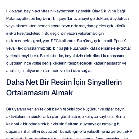
İlk olarak, beyin aktivitesini kaydetmeniz gerekir. Olay Sıklığına Bağlı 
Potansiyeller, bir kişi belirli bir şeyi (bir uyarıcıyı) gördükten, duyduktan 
veya hissettikten hemen sonra beyninde meydana gelen çok küçük 
elektriksel tepkilerdir. Bu geçici sinyalleri yakalamak için 
elektroensefalografi, yani EEG kullanırız. Bu süreç, çok kanallı Epoc X 
veya Flex cihazlarımız gibi bir başlık kullanarak kafa derisine elektrotlar 
yerleştirmeyi içerir. Bu elektrotlar, beyninizin elektriksel karmaşasını 
oluşturan ince voltaj değişikliklerini tespit edecek kadar hassastır ve 
analiz için ihtiyacınız olan ham verileri size sağlar.
Daha Net Bir Resim İçin Sinyallerin 
Ortalamasını Almak
Bir uyarana verilen tek bir beyin tepkisi çok küçüktür ve diğer beyin 
aktivitelerinin sürekli arka plan gürültüsünde kolayca kaybolur. Bunu 
kalabalık bir odada tek bir kişinin fısıltısını duymaya çalışmak gibi 
düşünün. Bu fısıltıyı duyulabilir kılmak için onu yükseltmeniz gerekir. ERP 
analizinde bunu ortalama alma yöntemiyle yaparız. Araştırmacılar aynı 