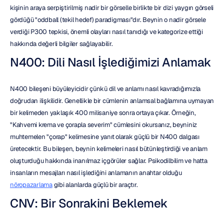
kişinin araya serpiştirilmiş nadir bir görselle birlikte bir dizi yaygın görseli 
gördüğü "oddball (tekil hedef) paradigması"dır. Beynin o nadir görsele 
verdiği P300 tepkisi, önemli olayları nasıl tanıdığı ve kategorize ettiği 
hakkında değerli bilgiler sağlayabilir.
N400: Dili Nasıl İşlediğimizi Anlamak
N400 bileşeni büyüleyicidir çünkü dil ve anlamı nasıl kavradığımızla 
doğrudan ilişkilidir. Genellikle bir cümlenin anlamsal bağlamına uymayan 
bir kelimeden yaklaşık 400 milisaniye sonra ortaya çıkar. Örneğin, 
"Kahvemi krema ve çorapla severim" cümlesini okursanız, beyniniz 
muhtemelen "çorap" kelimesine yanıt olarak güçlü bir N400 dalgası 
üretecektir. Bu bileşen, beynin kelimeleri nasıl bütünleştirdiği ve anlam 
oluşturduğu hakkında inanılmaz içgörüler sağlar. Psikodilbilim ve hatta 
insanların mesajları nasıl işlediğini anlamanın anahtar olduğu 
nöropazarlama
 gibi alanlarda güçlü bir araçtır.
CNV: Bir Sonrakini Beklemek