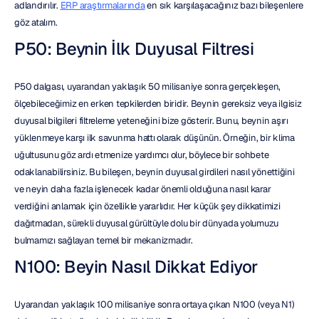
adlandırılır. 
ERP araştırmalarında
 en sık karşılaşacağınız bazı bileşenlere 
göz atalım.
P50: Beynin İlk Duyusal Filtresi
P50 dalgası, uyarandan yaklaşık 50 milisaniye sonra gerçekleşen, 
ölçebileceğimiz en erken tepkilerden biridir. Beynin gereksiz veya ilgisiz 
duyusal bilgileri filtreleme yeteneğini bize gösterir. Bunu, beynin aşırı 
yüklenmeye karşı ilk savunma hattı olarak düşünün. Örneğin, bir klima 
uğultusunu göz ardı etmenize yardımcı olur, böylece bir sohbete 
odaklanabilirsiniz. Bu bileşen, beynin duyusal girdileri nasıl yönettiğini 
ve neyin daha fazla işlenecek kadar önemli olduğuna nasıl karar 
verdiğini anlamak için özellikle yararlıdır. Her küçük şey dikkatimizi 
dağıtmadan, sürekli duyusal gürültüyle dolu bir dünyada yolumuzu 
bulmamızı sağlayan temel bir mekanizmadır.
N100: Beyin Nasıl Dikkat Ediyor
Uyarandan yaklaşık 100 milisaniye sonra ortaya çıkan N100 (veya N1) 