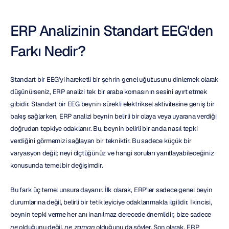
ERP Analizinin Standart EEG'den 
Farkı Nedir?
Standart bir EEG'yi hareketli bir şehrin genel uğultusunu dinlemek olarak 
düşünürseniz, ERP analizi tek bir araba kornasının sesini ayırt etmek 
gibidir. Standart bir EEG beynin sürekli elektriksel aktivitesine geniş bir 
bakış sağlarken, ERP analizi beynin belirli bir olaya veya uyarana verdiği 
doğrudan tepkiye odaklanır. Bu, beynin belirli bir anda nasıl tepki 
verdiğini görmemizi sağlayan bir tekniktir. Bu sadece küçük bir 
varyasyon değil; neyi ölçtüğünüz ve hangi soruları yanıtlayabileceğiniz 
konusunda temel bir değişimdir.
Bu fark üç temel unsura dayanır. İlk olarak, ERP'ler sadece genel beyin 
durumlarına değil, belirli bir tetikleyiciye odaklanmakla ilgilidir. İkincisi, 
beynin tepki verme her anı inanılmaz derecede önemlidir; bize sadece 
ne
 olduğunu değil, 
ne zaman
 olduğunu da söyler. Son olarak, ERP 