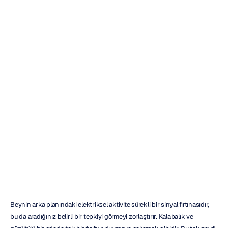
Olay
İlişkili
Potansiyel
Analizi
için
Pratik
Bir
Kılavuz
Emotiv
Güncelleme
tarihi
17
Mar
2026
Beynin arka planındaki elektriksel aktivite sürekli bir sinyal fırtınasıdır, 
bu da aradığınız belirli bir tepkiyi görmeyi zorlaştırır. Kalabalık ve 