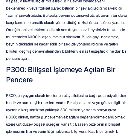
dalgası, dikkat süreçlerimizle ilişkilidir. Beynin çevrede yeni, 
beklenmedik veya fiziksel olarak belirgin bir şey algıladığında verdiği 
"alarm" sinyali gibidir. Bu tepki, beynin potansiyel olarak önemli bir olaya 
karşı kendini otomatik olarak yönlendirdiği dikkat öncesi süreci yansıtır. 
Örneğin, ani ve beklenmedik bir ses duyarsanız, beyninizin tepkisinde 
muhtemelen N100 bileşeni mevcut olacaktır. Bu dalgayı incelemek, 
beynin dikkatini ne kadar etkili bir şekilde yönlendirdiğine ve gelen 
bilgileri geçmiş deneyimlerinden bildikleriyle nasıl eşleştirdiğine dair bir 
pencere açar.
P300: Bilişsel İşlemeye Açılan Bir 
Pencere
P300, en yaygın olarak incelenen olay silsilesine bağlı potansiyellerden 
biridir ve bunun iyi bir nedeni vardır. Bir kişi anlamlı veya görevle ilgili bir 
uyaranla karşılaştıktan yaklaşık 300 milisaniye sonra ortaya çıkar. 
P300; dikkat, hafıza güncelleme ve bağlam değerlendirme dahil olmak 
üzere üst düzey bilişsel süreçleri yansıtır. Esasen bize birinin bilişsel 
işlemesinin hızı ve verimliliği hakkında bilgi verir. Klasik bir örnek, bir 