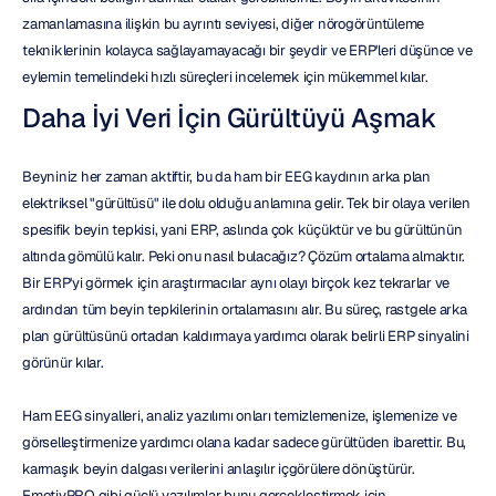
zamanlamasına ilişkin bu ayrıntı seviyesi, diğer nörogörüntüleme 
tekniklerinin kolayca sağlayamayacağı bir şeydir ve ERP'leri düşünce ve 
eylemin temelindeki hızlı süreçleri incelemek için mükemmel kılar.
Daha İyi Veri İçin Gürültüyü Aşmak
Beyniniz her zaman aktiftir, bu da ham bir EEG kaydının arka plan 
elektriksel "gürültüsü" ile dolu olduğu anlamına gelir. Tek bir olaya verilen 
spesifik beyin tepkisi, yani ERP, aslında çok küçüktür ve bu gürültünün 
altında gömülü kalır. Peki onu nasıl bulacağız? Çözüm ortalama almaktır. 
Bir ERP'yi görmek için araştırmacılar aynı olayı birçok kez tekrarlar ve 
ardından tüm beyin tepkilerinin ortalamasını alır. Bu süreç, rastgele arka 
plan gürültüsünü ortadan kaldırmaya yardımcı olarak belirli ERP sinyalini 
görünür kılar.
Ham EEG sinyalleri, analiz yazılımı onları temizlemenize, işlemenize ve 
görselleştirmenize yardımcı olana kadar sadece gürültüden ibarettir. Bu, 
karmaşık beyin dalgası verilerini anlaşılır içgörülere dönüştürür. 
EmotivPRO gibi güçlü yazılımlar bunu gerçekleştirmek için 