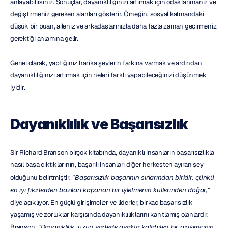
anlayabilirsiniz. Sonuçlar, dayanıklılığınızı artırmak için odaklanmanız ve 
değiştirmeniz gereken alanları gösterir. Örneğin, sosyal katmandaki 
düşük bir puan, aileniz ve arkadaşlarınızla daha fazla zaman geçirmeniz 
gerektiği anlamına gelir.
Genel olarak, yaptığınız harika şeylerin farkına varmak ve ardından 
dayanıklılığınızı artırmak için neleri farklı yapabileceğinizi düşünmek 
iyidir.
Dayanıklılık ve Başarısızlık
Sir Richard Branson birçok kitabında, dayanıklı insanların başarısızlıkla 
nasıl başa çıktıklarının, başarılı insanları diğer herkesten ayıran şey 
olduğunu belirtmiştir. 
"Başarısızlık başarının sırlarından biridir, çünkü 
en iyi fikirlerden bazıları kapanan bir işletmenin küllerinden doğar,"
diye açıklıyor. En güçlü girişimciler ve liderler, birkaç başarısızlık 
yaşamış ve zorluklar karşısında dayanıklılıklarını kanıtlamış olanlardır. 
Branson, 
"Dayanıklılık, uzun vadede ayakta kalabilen bir girişimcinin 