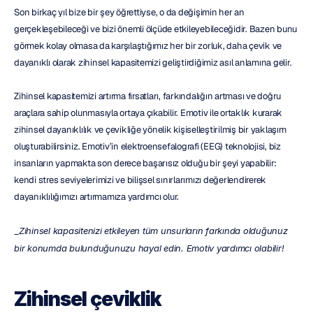
Son birkaç yıl bize bir şey öğrettiyse, o da değişimin her an 
gerçekleşebileceği ve bizi önemli ölçüde etkileyebileceğidir. Bazen bunu 
görmek kolay olmasa da karşılaştığımız her bir zorluk, daha çevik ve 
dayanıklı olarak zihinsel kapasitemizi geliştirdiğimiz asıl anlamına gelir.
Zihinsel kapasitemizi artırma fırsatları, farkındalığın artması ve doğru 
araçlara sahip olunmasıyla ortaya çıkabilir. Emotiv ile ortaklık kurarak 
zihinsel dayanıklılık ve çevikliğe yönelik kişiselleştirilmiş bir yaklaşım 
oluşturabilirsiniz. Emotiv’in elektroensefalografi (EEG) teknolojisi, biz 
insanların yapmakta son derece başarısız olduğu bir şeyi yapabilir: 
kendi stres seviyelerimizi ve bilişsel sınırlarımızı değerlendirerek 
dayanıklılığımızı artırmamıza yardımcı olur.
_
Zihinsel kapasitenizi etkileyen tüm unsurların farkında olduğunuz 
bir konumda bulunduğunuzu hayal edin. Emotiv yardımcı olabilir!
Zihinsel çeviklik