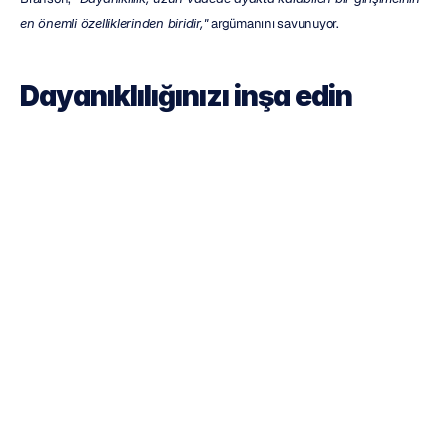
en önemli özelliklerinden biridir,"
 argümanını savunuyor.
Dayanıklılığınızı inşa edin
Dayanıklılık oluşturma konusunda ilham kaynağı olan çok sayıda birey 
örneği vardır. Louis Zamperini, İkinci Dünya Savaşı'nda bir savaş esiri, 
olimpik atlet, ilham verici bir figür ve yazardı. Ocak 1917'de Olean, New 
York'ta doğan ve California'da büyüyen Zamperini, lisede atletizm 
takımına katıldı. Uzun mesafe koşularında kendini gösteren Zamperini, 
1936 Berlin Olimpiyatları'nda yarıştı. 1940 Tokyo Olimpiyatları'nda da 
yarışmaya hazırdı. Ancak İkinci Dünya Savaşı patlak verdi ve Oyunlar 
iptal edildi.
Ordu Hava Kuvvetleri'nde bombardımancı olan Zamperini'nin bulunduğu 
uçak düştü. 47 gün sonra Japonya'da kıyıya ulaştığında savaş esiri 
olarak alındı ve iki yıl boyunca işkence gördü. Serbest bırakıldıktan sonra 
ilham verici bir figür haline gelen Zamperini'nin hayatı, 2014 yapımı 