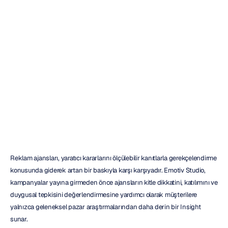
İçin
Emotiv
Studio
Kullanım
Alanları
H.B.
Duran
Güncelleme
tarihi
3
Haz
2026
Reklam ajansları, yaratıcı kararlarını ölçülebilir kanıtlarla gerekçelendirme 
konusunda giderek artan bir baskıyla karşı karşıyadır. Emotiv Studio, 
kampanyalar yayına girmeden önce ajansların kitle dikkatini, katılımını ve 
duygusal tepkisini değerlendirmesine yardımcı olarak müşterilere 
yalnızca geleneksel pazar araştırmalarından daha derin bir Insight 
sunar.