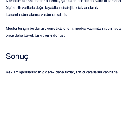
Nörobilim tabanlı testler sunmak, ajansların kendilerini yaratıcı kararları 
ölçülebilir verilerle doğrulayabilen stratejik ortaklar olarak 
konumlandırmalarına yardımcı olabilir.
Müşteriler için bu durum, genellikle önemli medya yatırımları yapılmadan 
önce daha büyük bir güvene dönüşür.
Sonuç
Reklam ajanslarından giderek daha fazla yaratıcı kararlarını kanıtlarla 
desteklemeleri beklenmektedir. Emotiv Studio, ekiplerin lansmandan 
önce kitlelerin kampanyalara nasıl tepki verdiğini anlamalarına yardımcı 
olarak daha güçlü öneriler ve daha bilinçli yaratıcı kararlar alınmasını 
sağlar.
CTA
Ajansların medya harcamaları başlamadan önce kampanya 