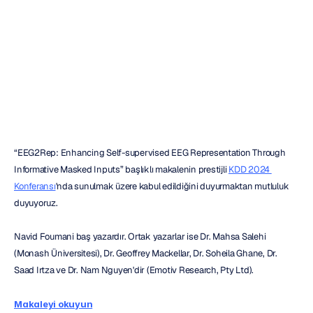
Yapay
Zekâ
Mimarisi
H.B.
Duran
Güncelleme
tarihi
22
Tem
2024
“EEG2Rep: Enhancing Self-supervised EEG Representation Through 
Informative Masked Inputs” başlıklı makalenin prestijli 
KDD 2024 
Konferansı
'nda sunulmak üzere kabul edildiğini duyurmaktan mutluluk 
duyuyoruz.
Navid Foumani baş yazardır. Ortak yazarlar ise Dr. Mahsa Salehi 
(Monash Üniversitesi), Dr. Geoffrey Mackellar, Dr. Soheila Ghane, Dr. 
Saad Irtza ve Dr. Nam Nguyen'dir (Emotiv Research, Pty Ltd).
Makaleyi okuyun