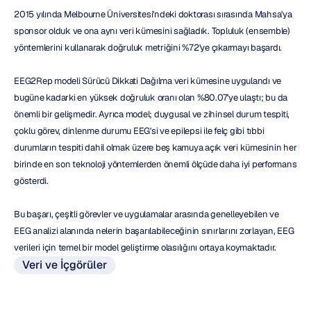
2015 yılında Melbourne Üniversitesi'ndeki doktorası sırasında Mahsa'ya 
sponsor olduk ve ona aynı veri kümesini sağladık. Topluluk (ensemble) 
yöntemlerini kullanarak doğruluk metriğini %72'ye çıkarmayı başardı.
EEG2Rep modeli Sürücü Dikkati Dağılma veri kümesine uygulandı ve 
bugüne kadarki en yüksek doğruluk oranı olan %80.07'ye ulaştı; bu da 
önemli bir gelişmedir. Ayrıca model; duygusal ve zihinsel durum tespiti, 
çoklu görev, dinlenme durumu EEG'si ve epilepsi ile felç gibi tıbbi 
durumların tespiti dahil olmak üzere beş kamuya açık veri kümesinin her 
birinde en son teknoloji yöntemlerden önemli ölçüde daha iyi performans 
gösterdi.
Bu başarı, çeşitli görevler ve uygulamalar arasında genelleyebilen ve 
EEG analizi alanında nelerin başarılabileceğinin sınırlarını zorlayan, EEG 
verileri için temel bir model geliştirme olasılığını ortaya koymaktadır.
Veri ve İçgörüler