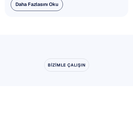
Daha Fazlasını Oku
Daha Fazlasını Oku
BIZIMLE ÇALIŞIN
Nörobilim
laboratuvardan
çıkınca
nelerin
mümkün
olduğunu
görün