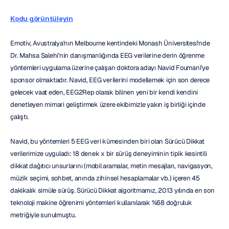
Kodu görüntüleyin
Emotiv, Avustralya'nın Melbourne kentindeki Monash Üniversitesi'nde 
Dr. Mahsa Salehi'nin danışmanlığında EEG verilerine derin öğrenme 
yöntemleri uygulama üzerine çalışan doktora adayı Navid Foumani'ye 
sponsor olmaktadır. Navid, EEG verilerini modellemek için son derece 
gelecek vaat eden, EEG2Rep olarak bilinen yeni bir kendi kendini 
denetleyen mimari geliştirmek üzere ekibimizle yakın iş birliği içinde 
çalıştı.
Navid, bu yöntemleri 5 EEG veri kümesinden biri olan Sürücü Dikkat 
verilerimize uyguladı: 18 denek x bir sürüş deneyiminin tipik kesintili 
dikkat dağıtıcı unsurlarını (mobil aramalar, metin mesajları, navigasyon, 
müzik seçimi, sohbet, anında zihinsel hesaplamalar vb.) içeren 45 
dakikalık simüle sürüş. Sürücü Dikkat algoritmamız, 2013 yılında en son 
teknoloji makine öğrenimi yöntemleri kullanılarak %68 doğruluk 
metriğiyle sunulmuştu.