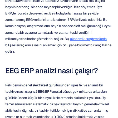
beyin aktivitesinin ham ve kesintisiz kaydını verir ancak tek başına 
beynin herhangi bir anda neye tepki verdiğini bize söylemez. İşte 
ERP\'ler burada devreye girer. Belirli olaylarla hassas bir şekilde 
zamanlanmış EEG verilerini analiz ederek ERP\'leri izole edebiliriz. Bu 
kombinasyon, araştırmacıların beynin sadece aktif olduğunu değil, aynı 
zamanda bir uyarana tam olarak 
ne zaman
 tepki verdiğini 
milisaniyesine kadar görmelerini sağlar. Bu, 
akademik araştırmalarda
bilişsel süreçlerin sırasını anlamak için onu paha biçilmez bir araç haline 
getirir.
EEG ERP analizi nasıl çalışır?
Peki beynin genel elektriksel gürültüsünden spesifik ve anlamlı bir 
tepkiye nasıl ulaşırız? EEG ERP analizi süreci, çok miktarda arka plan 
gürültüsünden küçük bir sinyali izole etmenin akıllıca bir yoludur. Üç 
temel adımı içeren sistematik bir yaklaşımdır: beynin genel elektriksel 
aktivitesini ölçmek, bir tepkiyi tetiklemek için dikkatlice zamanlanmış 
uyaranlar sunmak ve ardından gürültüyü ortadan kaldırmak ve altta 