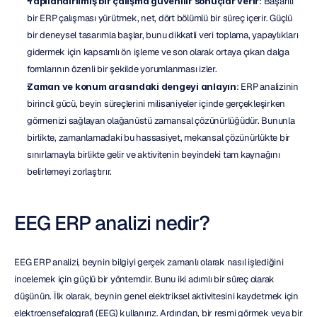
Yapılandırılmış bir çalışma güvenilir sonuçlar verir
: Başarılı 
bir ERP çalışması yürütmek, net, dört bölümlü bir süreç içerir. Güçlü 
bir deneysel tasarımla başlar, bunu dikkatli veri toplama, yapaylıkları 
gidermek için kapsamlı ön işleme ve son olarak ortaya çıkan dalga 
formlarının özenli bir şekilde yorumlanması izler.
Zaman ve konum arasındaki dengeyi anlayın
: ERP analizinin 
birincil gücü, beyin süreçlerini milisaniyeler içinde gerçekleşirken 
görmenizi sağlayan olağanüstü zamansal çözünürlüğüdür. Bununla 
birlikte, zamanlamadaki bu hassasiyet, mekansal çözünürlükte bir 
sınırlamayla birlikte gelir ve aktivitenin beyindeki tam kaynağını 
belirlemeyi zorlaştırır.
EEG ERP analizi nedir?
EEG ERP analizi, beynin bilgiyi gerçek zamanlı olarak nasıl işlediğini 
incelemek için güçlü bir yöntemdir. Bunu iki adımlı bir süreç olarak 
düşünün. İlk olarak, beynin genel elektriksel aktivitesini kaydetmek için 
elektroensefalografi (EEG) kullanırız. Ardından, bir resmi görmek veya bir 