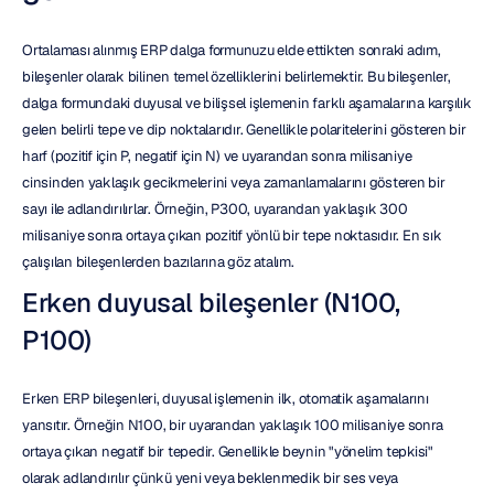
Ortalaması alınmış ERP dalga formunuzu elde ettikten sonraki adım, 
bileşenler olarak bilinen temel özelliklerini belirlemektir. Bu bileşenler, 
dalga formundaki duyusal ve bilişsel işlemenin farklı aşamalarına karşılık 
gelen belirli tepe ve dip noktalarıdır. Genellikle polaritelerini gösteren bir 
harf (pozitif için P, negatif için N) ve uyarandan sonra milisaniye 
cinsinden yaklaşık gecikmelerini veya zamanlamalarını gösteren bir 
sayı ile adlandırılırlar. Örneğin, P300, uyarandan yaklaşık 300 
milisaniye sonra ortaya çıkan pozitif yönlü bir tepe noktasıdır. En sık 
çalışılan bileşenlerden bazılarına göz atalım.
Erken duyusal bileşenler (N100, 
P100)
Erken ERP bileşenleri, duyusal işlemenin ilk, otomatik aşamalarını 
yansıtır. Örneğin N100, bir uyarandan yaklaşık 100 milisaniye sonra 
ortaya çıkan negatif bir tepedir. Genellikle beynin "yönelim tepkisi" 
olarak adlandırılır çünkü yeni veya beklenmedik bir ses veya 