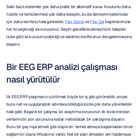
Salin bazlı sistemler çok daha pratik bir alternatif sunar. Kurulumu daha 
hızlıdır ve temizlenmesi çok daha kolaydır, bu da deneyimi katılımcılar 
için daha konforlu hale getirebilir. 
Flex Saline
 ve 
Flex Gel
 başlıklarımızla 
her iki seçeneği de sunuyoruz. Seçim genellikle deneyinizin talepleri 
(süre gibi) ile kurulum pratikliği ve katılımcı konforunun dengelenmesine 
dayanır.
Bir EEG ERP analizi çalışması 
nasıl yürütülür
İlk EEG ERP çalışmanızı yürütmek büyük bir iş gibi görünebilir, ancak 
bunu net ve uygulanabilir adımlara böldüğünüzde çok daha yönetilebilir 
hale gelir. Başarılı bir çalışma, bir araştırma sorusunun ilk kıvılcımından 
verilerinizin son yorumuna kadar metodolojik bir yaklaşıma dayanır. 
Bunu bir şey inşa etmek gibi düşünün: temeli atmaya başlamadan önce 
sağlam bir plana ihtiyacınız vardır. Net bir plan olmadan veri toplamaya 