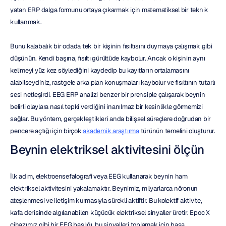
yatan ERP dalga formunu ortaya çıkarmak için matematiksel bir teknik 
kullanmak.
Bunu kalabalık bir odada tek bir kişinin fısıltısını duymaya çalışmak gibi 
düşünün. Kendi başına, fısıltı gürültüde kaybolur. Ancak o kişinin aynı 
kelimeyi yüz kez söylediğini kaydedip bu kayıtların ortalamasını 
alabilseydiniz, rastgele arka plan konuşmaları kaybolur ve fısıltının tutarlı 
sesi netleşirdi. EEG ERP analizi benzer bir prensiple çalışarak beynin 
belirli olaylara nasıl tepki verdiğini inanılmaz bir kesinlikle görmemizi 
sağlar. Bu yöntem, gerçekleştikleri anda bilişsel süreçlere doğrudan bir 
pencere açtığı için birçok 
akademik araştırma
 türünün temelini oluşturur.
Beynin elektriksel aktivitesini ölçün
İlk adım, elektroensefalografi veya EEG kullanarak beynin ham 
elektriksel aktivitesini yakalamaktır. Beynimiz, milyarlarca nöronun 
ateşlenmesi ve iletişim kurmasıyla sürekli aktiftir. Bu kolektif aktivite, 
kafa derisinde algılanabilen küçücük elektriksel sinyaller üretir. Epoc X 
cihazımız gibi bir EEG başlığı, bu sinyalleri toplamak için başa 