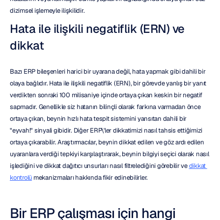
dizimsel işlemeyle ilişkilidir.
Hata ile ilişkili negatiflik (ERN) ve 
dikkat
Bazı ERP bileşenleri harici bir uyarana değil, hata yapmak gibi dahili bir 
olaya bağlıdır. Hata ile ilişkili negatiflik (ERN), bir görevde yanlış bir yanıt 
verdikten sonraki 100 milisaniye içinde ortaya çıkan keskin bir negatif 
sapmadır. Genellikle siz hatanın bilinçli olarak farkına varmadan önce 
ortaya çıkan, beynin hızlı hata tespit sistemini yansıtan dahili bir 
"eyvah!" sinyali gibidir. Diğer ERP\'ler dikkatimizi nasıl tahsis ettiğimizi 
ortaya çıkarabilir. Araştırmacılar, beynin dikkat edilen ve göz ardı edilen 
uyaranlara verdiği tepkiyi karşılaştırarak, beynin bilgiyi seçici olarak nasıl 
işlediğini ve dikkat dağıtıcı unsurları nasıl filtrelediğini görebilir ve 
dikkat 
kontrolü
 mekanizmaları hakkında fikir edinebilirler.
Bir ERP çalışması için hangi 