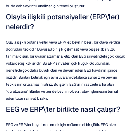
bu da daha ayrıntılı analizler için temel oluşturur.
Olayla ilişkili potansiyeller (ERP\'ler) 
nelerdir?
Olayla ilişkili potansiyeller veya ERP\'ler, beynin belirli bir olaya verdiği 
doğrudan tepkidir. Duyusal (bir ışık çakması) veya bilişsel (bir yüzü 
tanıma) olsun, bir uyarana zamana kilitli olan EEG sinyalindeki çok küçük 
voltaj değişiklikleridir. Bu ERP sinyalleri çok küçük olduğundan, 
genellikle çok daha büyük olan ve devam eden EEG kaydının içinde 
gizlidir. Bunları bulmak için aynı uyaranı defalarca sunarız ve beynin 
tepkisinin ortalamasını alırız. Bu işlem, EEG\'nin rastgele arka plan 
"gürültüsünü" filtreler ve geride beynin o belirli olayı işlemesini temsil 
eden tutarlı sinyali bırakır.
EEG ve ERP\'ler birlikte nasıl çalışır?
EEG ve ERP\'ler beyni incelemek için mükemmel bir çifttir. EEG bize 