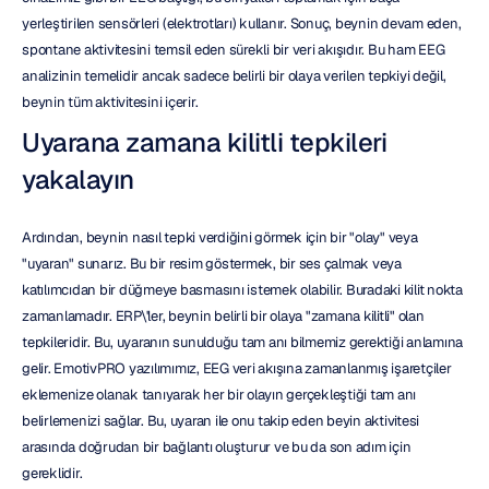
yerleştirilen sensörleri (elektrotları) kullanır. Sonuç, beynin devam eden, 
spontane aktivitesini temsil eden sürekli bir veri akışıdır. Bu ham EEG 
analizinin temelidir ancak sadece belirli bir olaya verilen tepkiyi değil, 
beynin tüm aktivitesini içerir.
Uyarana zamana kilitli tepkileri 
yakalayın
Ardından, beynin nasıl tepki verdiğini görmek için bir "olay" veya 
"uyaran" sunarız. Bu bir resim göstermek, bir ses çalmak veya 
katılımcıdan bir düğmeye basmasını istemek olabilir. Buradaki kilit nokta 
zamanlamadır. ERP\'ler, beynin belirli bir olaya "zamana kilitli" olan 
tepkileridir. Bu, uyaranın sunulduğu tam anı bilmemiz gerektiği anlamına 
gelir. EmotivPRO yazılımımız, EEG veri akışına zamanlanmış işaretçiler 
eklemenize olanak tanıyarak her bir olayın gerçekleştiği tam anı 
belirlemenizi sağlar. Bu, uyaran ile onu takip eden beyin aktivitesi 
arasında doğrudan bir bağlantı oluşturur ve bu da son adım için 
gereklidir.