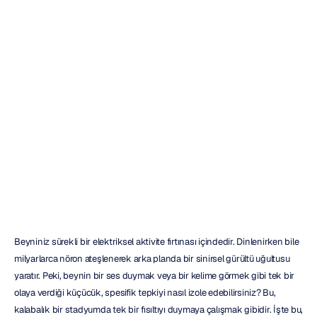
EEG
ERP
Analizi
Nedir?
Tam
Bir
Rehber
Emotiv
Güncelleme
tarihi
1
Mar
2026
Beyniniz sürekli bir elektriksel aktivite fırtınası içindedir. Dinlenirken bile 
milyarlarca nöron ateşlenerek arka planda bir sinirsel gürültü uğultusu 
yaratır. Peki, beynin bir ses duymak veya bir kelime görmek gibi tek bir 
olaya verdiği küçücük, spesifik tepkiyi nasıl izole edebilirsiniz? Bu, 
kalabalık bir stadyumda tek bir fısıltıyı duymaya çalışmak gibidir. İşte bu, 