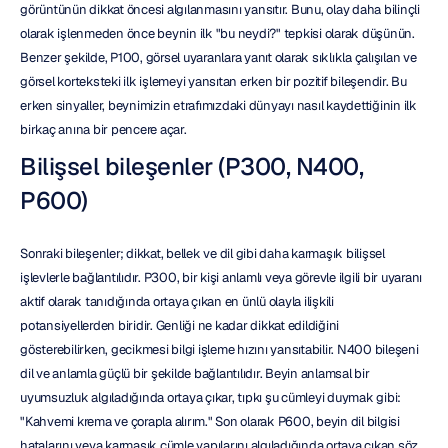
görüntünün dikkat öncesi algılanmasını yansıtır. Bunu, olay daha bilinçli 
olarak işlenmeden önce beynin ilk "bu neydi?" tepkisi olarak düşünün. 
Benzer şekilde, P100, görsel uyaranlara yanıt olarak sıklıkla çalışılan ve 
görsel korteksteki ilk işlemeyi yansıtan erken bir pozitif bileşendir. Bu 
erken sinyaller, beynimizin etrafımızdaki dünyayı nasıl kaydettiğinin ilk 
birkaç anına bir pencere açar.
Bilişsel bileşenler (P300, N400, 
P600)
Sonraki bileşenler; dikkat, bellek ve dil gibi daha karmaşık bilişsel 
işlevlerle bağlantılıdır. P300, bir kişi anlamlı veya görevle ilgili bir uyaranı 
aktif olarak tanıdığında ortaya çıkan en ünlü olayla ilişkili 
potansiyellerden biridir. Genliği ne kadar dikkat edildiğini 
gösterebilirken, gecikmesi bilgi işleme hızını yansıtabilir. N400 bileşeni 
dil ve anlamla güçlü bir şekilde bağlantılıdır. Beyin anlamsal bir 
uyumsuzluk algıladığında ortaya çıkar, tıpkı şu cümleyi duymak gibi: 
"Kahvemi krema ve çorapla alırım." Son olarak P600, beyin dil bilgisi 
hatalarını veya karmaşık cümle yapılarını algıladığında ortaya çıkan söz 