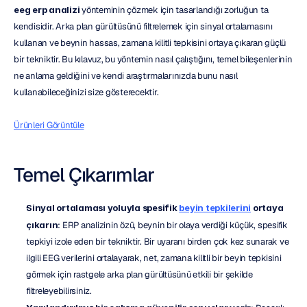
eeg erp analizi
 yönteminin çözmek için tasarlandığı zorluğun ta 
kendisidir. Arka plan gürültüsünü filtrelemek için sinyal ortalamasını 
kullanan ve beynin hassas, zamana kilitli tepkisini ortaya çıkaran güçlü 
bir tekniktir. Bu kılavuz, bu yöntemin nasıl çalıştığını, temel bileşenlerinin 
ne anlama geldiğini ve kendi araştırmalarınızda bunu nasıl 
kullanabileceğinizi size gösterecektir.
Ürünleri Görüntüle
Temel Çıkarımlar
Sinyal ortalaması yoluyla spesifik 
beyin tepkilerini
 ortaya 
çıkarın
: ERP analizinin özü, beynin bir olaya verdiği küçük, spesifik 
tepkiyi izole eden bir tekniktir. Bir uyaranı birden çok kez sunarak ve 
ilgili EEG verilerini ortalayarak, net, zamana kilitli bir beyin tepkisini 
görmek için rastgele arka plan gürültüsünü etkili bir şekilde 
filtreleyebilirsiniz.