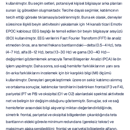
kullanılmıştır. Bu seçim setleri, potansiyel kişisel bilgisayar arka planları 
sunan üç görselden oluşmaktadır. Tercihe dayalı seçimler, katılımcının 
tercih ettiği görsele tıklamasıyla belirlenmiştir. Buna ek olarak, deneyler 
süresince ilişkili beyin aktivitesini yakalamak için 14 kanallı ticari Emotiv 
EPOC kablosuz EEG başlığı ile temsil edilen bir beyin bilgisayar arayüzü 
(BCI) kullanılmıştır. EEG verilerini Fast Fourier Transform (FFT) ile analiz 
etmeden önce, ana temel frekans bantlarındaki—delta (0.5–4 Hz), teta 
(4–7 Hz), alfa (8–12 Hz), beta (13–30 Hz) ve gama (30–40 Hz)—
değişimleri gözlemlemek amacıyla Temel Bileşenler Analizi (PCA) ile ön 
işlem yapılmıştır. Daha sonra, sol-sağ hemisfer farklılıklarının yanı sıra 
ön-arka farklılıklarını incelemek için bir karşılıklı bilgi (MI) ölçümü 
kullanılmıştır. Deneyleri gerçekleştirmek üzere on sekiz katılımcı alınmış 
ve ortalama sonuçlar, katılımcılar tercihlerini belirtirken frontal (F3 ve F4), 
pariyetal (P7 ve P8) ve oksipital (O1 ve O2) alanlardaki spektral aktivitede 
net ve belirgin bir değişim olduğunu göstermiştir. Sonuçlar, sol ve sağ 
hemisferler arasındaki bilgi alışverişi miktarı değerlendirildiğinde, 
simetrik frontal, pariyetal ve oksipital bölgelerden çıkarıldığında teta 
bantlarının eldeki görevle minimum redundans (gereksiz tekrar) ve 
maksimum alaka sergilediğini; frontal ve pariyetal bölgelerde alfanın, 