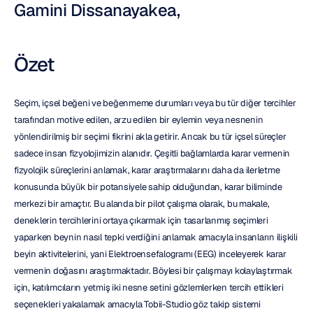
Gamini Dissanayakea,
Özet
Seçim, içsel beğeni ve beğenmeme durumları veya bu tür diğer tercihler 
tarafından motive edilen, arzu edilen bir eylemin veya nesnenin 
yönlendirilmiş bir seçimi fikrini akla getirir. Ancak bu tür içsel süreçler 
sadece insan fizyolojimizin alanıdır. Çeşitli bağlamlarda karar vermenin 
fizyolojik süreçlerini anlamak, karar araştırmalarını daha da ilerletme 
konusunda büyük bir potansiyele sahip olduğundan, karar biliminde 
merkezi bir amaçtır. Bu alanda bir pilot çalışma olarak, bu makale, 
deneklerin tercihlerini ortaya çıkarmak için tasarlanmış seçimleri 
yaparken beynin nasıl tepki verdiğini anlamak amacıyla insanların ilişkili 
beyin aktivitelerini, yani Elektroensefalogramı (EEG) inceleyerek karar 
vermenin doğasını araştırmaktadır. Böylesi bir çalışmayı kolaylaştırmak 
için, katılımcıların yetmiş iki nesne setini gözlemlerken tercih ettikleri 
seçenekleri yakalamak amacıyla Tobii-Studio göz takip sistemi 