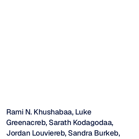
Elektroensefalogr
amı
(EEG)
üzerine
bir
çalışma
Nuri
Djavit
Güncelleme
tarihi
16
Kas
2012
Rami N. Khushabaa, Luke 
Greenacreb, Sarath Kodagodaa, 
Jordan Louviereb, Sandra Burkeb, 