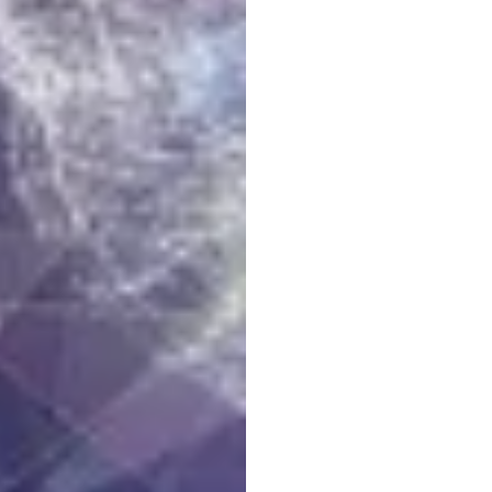
Öğre
Kadro
Mehul
Nayak
Güncellem