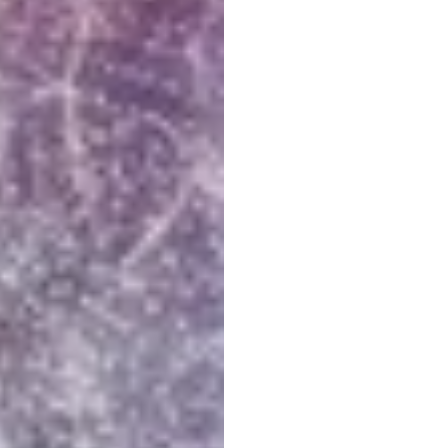
AI,
İns
Hedef
Emoti