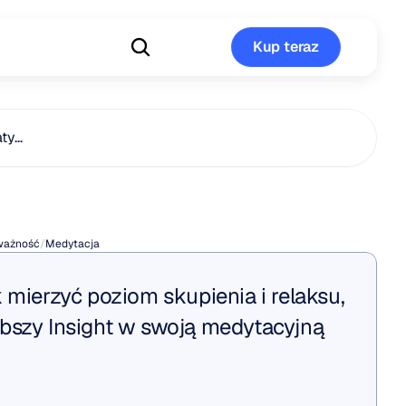
Kup teraz
Kup teraz
aty…
jest
zazen?
ważność
/
Medytacja
 mierzyć poziom skupienia i relaksu, 
bszy Insight w swoją medytacyjną 