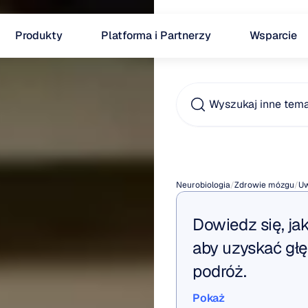
Produkty
Platforma i Partnerzy
Wsparcie
Wyszukaj inne tem
Czym
Neurobiologia
/
Zdrowie mózgu
/
U
Dowiedz się, jak
aby uzyskać głę
podróż.
Pokaż