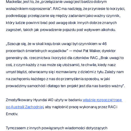
Mackellar, jest to, że „przełączanie uwagi jest bardzo dobrym 
wskaźnikiem rozproszenia”. RAC ma nadzieję, że przyniesie to korzyści, 
podkreślając przełączanie się między zadaniami jako ważny czynnik, 
który ludzie powinni brać pod uwagę obok innych dobrze znanych 
zagrożeń, takich jak prowadzenie pojazdu pod wpływem alkoholu.
„Szacuje się, że w skali kraju brak uwagi był czynnikiem w 46 
procentach śmiertelnych wypadków” — mówi Pat Walker, dyrektor 
generalny ds. rzecznictwa i korzyści dla członków RAC. „Brak uwagi to 
coś, z czym każdy z nas może się utożsamić, te chwile, kiedy nasz 
umysł błądzi, odwracamy się i rozmawiamy z dziećmi z tyłu. Zależy nam 
na zachęceniu każdego z nas do przemyślenia sposobu, w jaki 
prowadzimy samochód i dlatego ten projekt jest dla nas bardzo ważny”.
Zmodyfikowany Hyundai i40 użyty w badaniu 
właśnie rozpoczął trasę 
po Australii Zachodniej
, aby nagłośnić pracę wykonaną przez RAC i 
Emotiv.
Tymczasem z innych powiązanych wiadomości dotyczących 