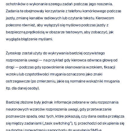
ochotników o wykonanie szeregu zadań podczas jego noszenia. 
Zadania te obejmowały korzystanie z telefonu komórkowego podczas 
jazdy, zmianę kanałów radiowych lub czytanie tekstu. Kierowcom 
polecono również, aby wyłączyli się myślowo podczas jazdy z 
bezpieczną prędkością w obszarze testowym, aby zobaczyć, jak 
wygląda błądzenie myślami.
Żyroskop został użyty do wykrywania bardziej oczywistego 
rozproszenia uwagi — na przykład gdy kierowca odwraca głowę od 
drogi — podczas gdy spowolnienie skanowania wzrokiem, fiksacji 
wzroku lub częstotliwości mrugania oznaczono jako znaki 
ostrzegawcze (po zmierzeniu, jakie są normalne wskaźniki mrugania 
itp. dla danej osoby).
Bardziej złożone były jednak informacje zebrane w celu rozpoznania 
neuronowych wzorców rozproszenia uwagi, gdy przetwarzanie 
poznawcze spada, oraz tych, które pokazują, czy dana osoba przełącza 
się między zadaniami („task switching”), tj. przechodzi od skupienia się 
na drodze i prowadzeniu samochodu do wysyłania SMS-a.