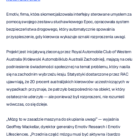
Emotiv, firma, która skomercjalizowała interfejsy sterowane umysłem za 
pomocą swojego zestawu słuchawkowego Epoc, opracowała system 
bezpieczeństwa drogowego, który automatycznie spowalnia 
przyspieszenie, gdy kierowca wykazuje oznaki rozproszenia uwagi.
Projekt jest inicjatywą zleconą przez Royal Automobile Club of Western 
Australia (Królewski Automobilklub Australii Zachodniej), mającą na celu 
podniesienie świadomości społecznej na temat problemu, który nasila 
się na zachodnim wybrzeżu kraju. Statystyki dostarczone przez RAC 
ujawniają, że 20 procent australijskich kierowców uczestniczących w 
wypadkach przyznaje, że patrzyło bezpośrednio na obiekt, w który 
ostatecznie uderzyło — ale ponieważ byli rozproszeni, nie rozumieli 
wówczas, co się dzieje.
„Mózg to w zasadzie maszyna do skupiania uwagi” — wyjaśnia 
Geoffrey Mackellar, dyrektor generalny Emotiv Research i Emotiv 
Lifesciences. „Przednia część mózgu musi być aktywna i bardzo 