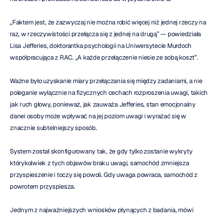
„Faktem jest, że zazwyczaj nie można robić więcej niż jednej rzeczy na 
raz, w rzeczywistości przełącza się z jednej na drugą” — powiedziała 
Lisa Jefferies, doktorantka psychologii na Uniwersytecie Murdoch 
współpracująca z RAC. „A każde przełączenie niesie ze sobą koszt”.
Ważne było uzyskanie miary przełączania się między zadaniami, a nie 
poleganie wyłącznie na fizycznych cechach rozproszenia uwagi, takich 
jak ruch głowy, ponieważ, jak zauważa Jefferies, stan emocjonalny 
danei osoby może wpływać na jej poziom uwagi i wyrażać się w 
znacznie subtelniejszy sposób.
System został skonfigurowany tak, że gdy tylko zostanie wykryty 
którykolwiek z tych objawów braku uwagi, samochód zmniejsza 
przyspieszenie i toczy się powoli. Gdy uwaga powraca, samochód z 
powrotem przyspiesza.
Jednym z najważniejszych wniosków płynących z badania, mówi 