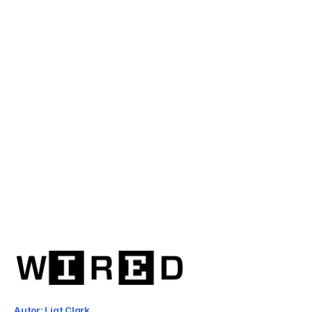
umysłem
zwalnia
samochód,
gdy
kierowca
jest
rozproszony
Nuri
Djavit
Zaktualizowano
dnia
26
wrz
2013
Autor: Liat Clark