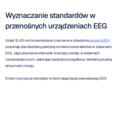
Wyznaczanie standardów w 
przenośnych urządzeniach EEG
Układ 10-20 ma fundamentalne znaczenie w dziedzinie 
sprzętu EEG
 i 
pozostaje standardową praktyką rozmieszczania elektrod w badaniach 
EEG. Jego powstanie stanowiło znaczący postęp w badaniach 
neurobiologicznych, ułatwiając bardziej szczegółową i dokładną analizę 
aktywności mózgu.
Emotiv wyznacza standardy w technologii bezprzewodowego EEG 
dzięki swojemu oddaniu precyzji i dostępności. Nasze przyjęcie 
międzynarodowego układu 10-20 to coś więcej niż tylko specyfikacja 
techniczna. To nasze niezłomne zaangażowanie w przełamywanie 
granic neuronauki i pomoc w pogłębianiu naszego zrozumienia tego, co 
oznacza być człowiekiem.