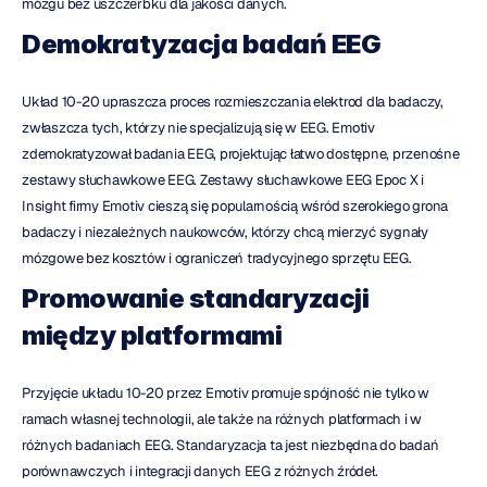
mózgu bez uszczerbku dla jakości danych.
Demokratyzacja badań EEG
Układ 10-20 upraszcza proces rozmieszczania elektrod dla badaczy, 
zwłaszcza tych, którzy nie specjalizują się w EEG. Emotiv 
zdemokratyzował badania EEG, projektując łatwo dostępne, przenośne 
zestawy słuchawkowe EEG. Zestawy słuchawkowe EEG Epoc X i 
Insight firmy Emotiv cieszą się popularnością wśród szerokiego grona 
badaczy i niezależnych naukowców, którzy chcą mierzyć sygnały 
mózgowe bez kosztów i ograniczeń tradycyjnego sprzętu EEG.
Promowanie standaryzacji 
między platformami
Przyjęcie układu 10-20 przez Emotiv promuje spójność nie tylko w 
ramach własnej technologii, ale także na różnych platformach i w 
różnych badaniach EEG. Standaryzacja ta jest niezbędna do badań 
porównawczych i integracji danych EEG z różnych źródeł.