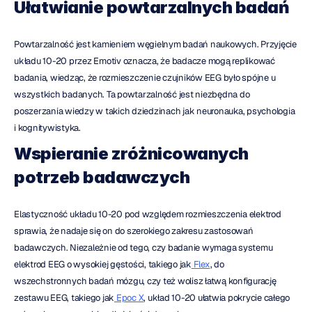
Ułatwianie powtarzalnych badań
Powtarzalność jest kamieniem węgielnym badań naukowych. Przyjęcie 
układu 10-20 przez Emotiv oznacza, że badacze mogą replikować 
badania, wiedząc, że rozmieszczenie czujników EEG było spójne u 
wszystkich badanych. Ta powtarzalność jest niezbędna do 
poszerzania wiedzy w takich dziedzinach jak neuronauka, psychologia 
i kognitywistyka.
Wspieranie zróżnicowanych 
potrzeb badawczych
Elastyczność układu 10-20 pod względem rozmieszczenia elektrod 
sprawia, że nadaje się on do szerokiego zakresu zastosowań 
badawczych. Niezależnie od tego, czy badanie wymaga systemu 
elektrod EEG o wysokiej gęstości, takiego jak
 Flex
, do 
wszechstronnych badań mózgu, czy też wolisz łatwą konfigurację 
zestawu EEG, takiego jak
 Epoc X
, układ 10-20 ułatwia pokrycie całego 