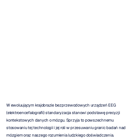
systemu
odprowadzeń
EEG
10-20
Christine
Bostock
Zaktualizowano
dnia
24
kwi
2024
W ewoluującym krajobrazie bezprzewodowych urządzeń EEG 
(elektroencefalografii) standaryzacja stanowi podstawę precyzji 
kontekstowych danych o mózgu. Sprzyja to powszechnemu 
stosowaniu tej technologii i jej roli w przesuwaniu granic badań nad 
mózgiem oraz naszego rozumienia ludzkiego doświadczenia.