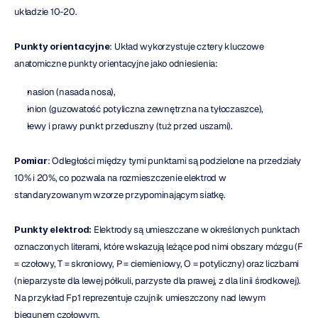
układzie 10-20.
Punkty orientacyjne
: Układ wykorzystuje cztery kluczowe 
anatomiczne punkty orientacyjne jako odniesienia:
nasion (nasada nosa),
inion (guzowatość potyliczna zewnętrzna na tyłoczaszce),
lewy i prawy punkt przeduszny (tuż przed uszami).
Pomiar
: Odległości między tymi punktami są podzielone na przedziały 
10% i 20%, co pozwala na rozmieszczenie elektrod w 
standaryzowanym wzorze przypominającym siatkę.
Punkty elektrod:
 Elektrody są umieszczane w określonych punktach 
oznaczonych literami, które wskazują leżące pod nimi obszary mózgu (F 
= czołowy, T = skroniowy, P = ciemieniowy, O = potyliczny) oraz liczbami 
(nieparzyste dla lewej półkuli, parzyste dla prawej, z dla linii środkowej). 
Na przykład Fp1 reprezentuje czujnik umieszczony nad lewym 
biegunem czołowym.