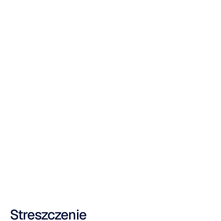
obciążenia
psychicznego
za
pomocą
mobilnego
czujnika
EEG
Quoc
Minh
Lai
Zaktualizowano
dnia
4
sie
2021
Streszczenie