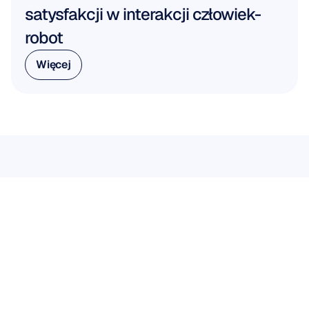
satysfakcji w interakcji człowiek-
robot
Więcej
Więcej
PRACUJ Z NAMI
Zobacz,
co
jest
możliwe,
gdy
neuronauka