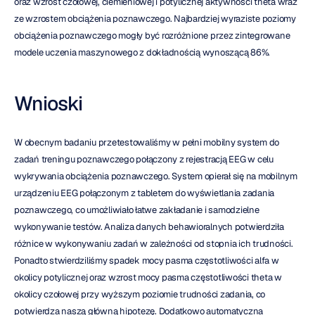
oraz wzrost czołowej, ciemieniowej i potylicznej aktywności theta wraz 
ze wzrostem obciążenia poznawczego. Najbardziej wyraziste poziomy 
obciążenia poznawczego mogły być rozróżnione przez zintegrowane 
modele uczenia maszynowego z dokładnością wynoszącą 86%.
Wnioski
W obecnym badaniu przetestowaliśmy w pełni mobilny system do 
zadań treningu poznawczego połączony z rejestracją EEG w celu 
wykrywania obciążenia poznawczego. System opierał się na mobilnym 
urządzeniu EEG połączonym z tabletem do wyświetlania zadania 
poznawczego, co umożliwiało łatwe zakładanie i samodzielne 
wykonywanie testów. Analiza danych behawioralnych potwierdziła 
różnice w wykonywaniu zadań w zależności od stopnia ich trudności. 
Ponadto stwierdziliśmy spadek mocy pasma częstotliwości alfa w 
okolicy potylicznej oraz wzrost mocy pasma częstotliwości theta w 
okolicy czołowej przy wyższym poziomie trudności zadania, co 
potwierdza naszą główną hipotezę. Dodatkowo automatyczna 