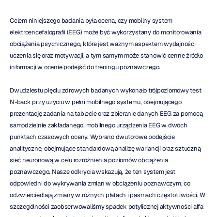
Celem niniejszego badania była ocena, czy mobilny system 
elektroencefalografii (EEG) może być wykorzystany do monitorowania 
obciążenia psychicznego, które jest ważnym aspektem wydajności 
uczenia się oraz motywacji, a tym samym może stanowić cenne źródło 
informacji w ocenie podejść do treningu poznawczego.
Dwudziestu pięciu zdrowych badanych wykonało trójpoziomowy test 
N-back przy użyciu w pełni mobilnego systemu, obejmującego 
prezentację zadania na tablecie oraz zbieranie danych EEG za pomocą 
samodzielnie zakładanego, mobilnego urządzenia EEG w dwóch 
punktach czasowych oceny. Wybrano dwutorowe podejście 
analityczne, obejmujące standardową analizę wariancji oraz sztuczną 
sieć neuronową w celu rozróżnienia poziomów obciążenia 
poznawczego. Nasze odkrycia wskazują, że ten system jest 
odpowiedni do wykrywania zmian w obciążeniu poznawczym, co 
odzwierciedlają zmiany w różnych płatach i pasmach częstotliwości. W 
szczególności zaobserwowaliśmy spadek potylicznej aktywności alfa 