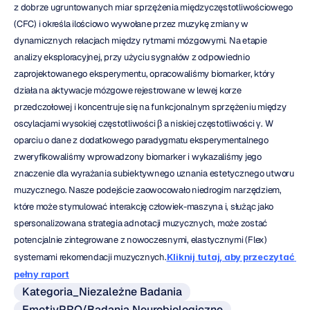
z dobrze ugruntowanych miar sprzężenia międzyczęstotliwościowego 
(CFC) i określa ilościowo wywołane przez muzykę zmiany w 
dynamicznych relacjach między rytmami mózgowymi. Na etapie 
analizy eksploracyjnej, przy użyciu sygnałów z odpowiednio 
zaprojektowanego eksperymentu, opracowaliśmy biomarker, który 
działa na aktywacje mózgowe rejestrowane w lewej korze 
przedczołowej i koncentruje się na funkcjonalnym sprzężeniu między 
oscylacjami wysokiej częstotliwości β a niskiej częstotliwości γ. W 
oparciu o dane z dodatkowego paradygmatu eksperymentalnego 
zweryfikowaliśmy wprowadzony biomarker i wykazaliśmy jego 
znaczenie dla wyrażania subiektywnego uznania estetycznego utworu 
muzycznego. Nasze podejście zaowocowało niedrogim narzędziem, 
które może stymulować interakcję człowiek-maszyna i, służąc jako 
spersonalizowana strategia adnotacji muzycznych, może zostać 
potencjalnie zintegrowane z nowoczesnymi, elastycznymi (Flex) 
systemami rekomendacji muzycznych.
Kliknij tutaj, aby przeczytać 
pełny raport
Kategoria_Niezależne Badania
EmotivPRO/Badania Neurobiologiczne