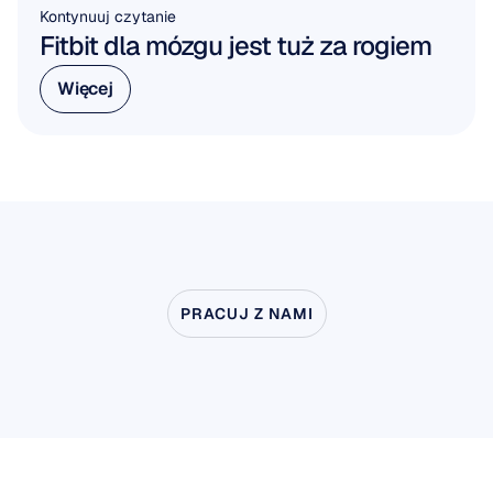
Kontynuuj czytanie
Fitbit dla mózgu jest tuż za rogiem
Więcej
Więcej
PRACUJ Z NAMI
Zobacz,
co
jest
możliwe,
gdy
neuronauka
wychodzi
poza