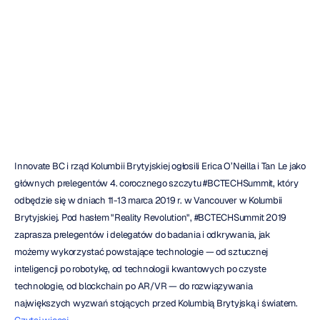
BCTECHSummit
2019
Emotiv
Zaktualizowano
dnia
22
lis
2018
Innovate BC i rząd Kolumbii Brytyjskiej ogłosili Erica O’Neilla i Tan Le jako 
głównych prelegentów 4. corocznego szczytu #BCTECHSummit, który 
odbędzie się w dniach 11-13 marca 2019 r. w Vancouver w Kolumbii 
Brytyjskiej. Pod hasłem "Reality Revolution", #BCTECHSummit 2019 
zaprasza prelegentów i delegatów do badania i odkrywania, jak 
możemy wykorzystać powstające technologie — od sztucznej 
inteligencji po robotykę, od technologii kwantowych po czyste 
technologie, od blockchain po AR/VR — do rozwiązywania 
największych wyzwań stojących przed Kolumbią Brytyjską i światem. 