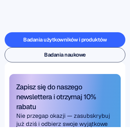
gdy
neuronauka
wychodzi
poza
laboratorium
Badania użytkowników i produktów
Badania użytkowników i produktów
Badania naukowe
Badania naukowe
Zapisz się do naszego 
newslettera i otrzymaj 10% 
rabatu
Nie przegap okazji — zasubskrybuj 
już dziś i odbierz swoje wyjątkowe 