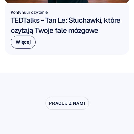
Kontynuuj czytanie
TEDTalks - Tan Le: Słuchawki, które 
czytają Twoje fale mózgowe
Więcej
Więcej
PRACUJ Z NAMI
Zobacz,
co
jest
możliwe,