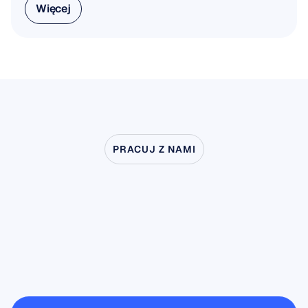
Więcej
Więcej
PRACUJ Z NAMI
Zobacz,
co
jest
możliwe,
gdy
neuronauka
wychodzi
poza
laboratorium