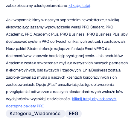
zabezpieczamy udostępniane dane, 
klikając tutaj
.
Jak wspomnieliśmy w naszym poprzednim newsletterze, z wielką 
ekscytacją ogłaszamy wprowadzenie wersji PRO Student, PRO 
Academic, PRO Academic Plus, PRO Business i PRO Business Plus, aby 
dostosować system PRO do Twoich unikalnych potrzeb i zastosowań. 
Nasz pakiet Student oferuje najlepsze funkcje EmotivPRO dla 
doktorantów w znacznie bardziej przystępnej cenie. Linia produktów 
Academic została stworzona z myślą o wszystkich naszych partnerach 
niekomercyjnych, badawczych i rządowych. Linia Business została 
zaprojektowana z myślą o naszych klientach korporacyjnych i ich 
zastosowaniach. Opcje „Plus” umożliwiają dostęp do tworzenia, 
przeglądania i odtwarzania naszych niestandardowych wskaźników 
wydajności w wysokiej rozdzielczości. 
Kliknij tutaj, aby zobaczyć 
dostępne pakiety PRO
Kategoria_Wiadomości
EEG