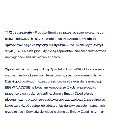
Emotiv
Zaktualizowano
dnia
15
paź
2019
***Zastrzeżenie - 
Produkty Emotiv są przeznaczone wyłącznie do 
celów badawczych i użytku osobistego. Nasze produkty 
nie są 
sprzedawane jako wyroby medyczne
 w rozumieniu dyrektywy UE 
93/42/EWG. Nasze produkty nie są zaprojektowane ani przeznaczone 
do diagnozowania lub leczenia chorób.
Wprowadziliśmy nową funkcję Opt-Out w EmotivPRO, która pozwala 
wybrać między lokalnym a internetowym przechowywaniem danych. 
Dzięki opcji „opt-out” możesz przechowywać swoje dane rejestracji 
EEG WYŁĄCZNIE na lokalnym komputerze. Z kolei w przypadku 
przechowywania danych online, chmura Emotiv Cloud oferuje 
nieograniczoną przestrzeń dyskową, aby zabezpieczyć, zaszyfrować i 
łatwo uzyskiwać dostęp lub udostępniać dane w zespole i na różnych 
urządzeniach. Dowiedz się więcej o chmurze Emotiv Cloud i o tym, jak 