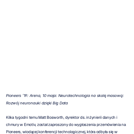
Matt
Bosworth
na
scenie
podczas
Pioneers
Emotiv
Zaktualizowano
dnia
9
cze
2019
Pioneers ’19: Arena, 10 maja: Neurotechnologia na skalę masową: 
Rozwój neuronauki dzięki Big Data
Kilka tygodni temu Matt Bosworth, dyrektor ds. inżynierii danych i 
chmury w Emotiv, został zaproszony do wygłoszenia przemówienia na 
Pioneers, wiodącej konferencji technologicznej, która odbyła się w 