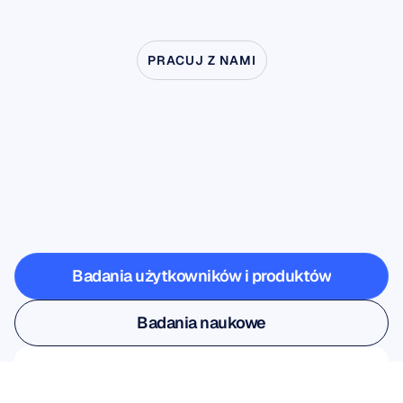
PRACUJ Z NAMI
Zobacz,
co
jest
możliwe,
gdy
neuronauka
wychodzi
poza
laboratorium
Badania użytkowników i produktów
Badania użytkowników i produktów
Badania naukowe
Badania naukowe