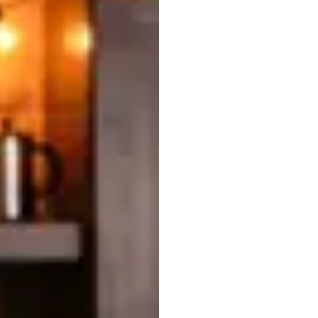
Fast
Ten
r
trik
z