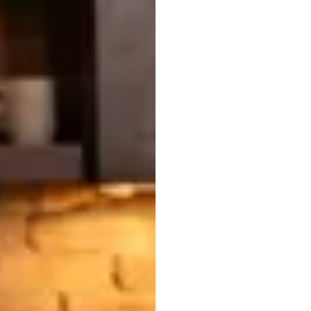
spraw
Intern
Wszec
nabie
Nuri
Djavit
Zaktualizowa