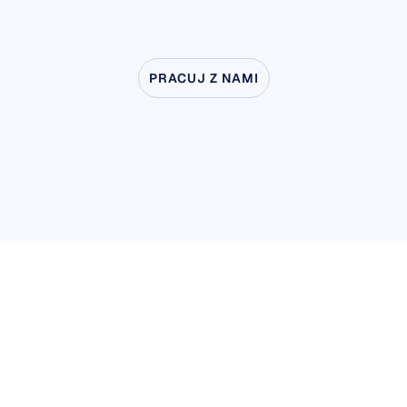
PRACUJ Z NAMI
Zobacz,
co
jest
możliwe,
gdy
neuronauka
wychodzi
poza
laboratorium
Badania użytkowników i produktów
Badania użytkowników i produktów
Badania naukowe
Badania naukowe