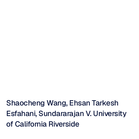
wydajności
interfejsów
mózg-komputer
Nuri
Djavit
Zaktualizowano
dnia
16
sie
2012
Shaocheng Wang, Ehsan Tarkesh 
Esfahani, Sundararajan V. University 
of California Riverside