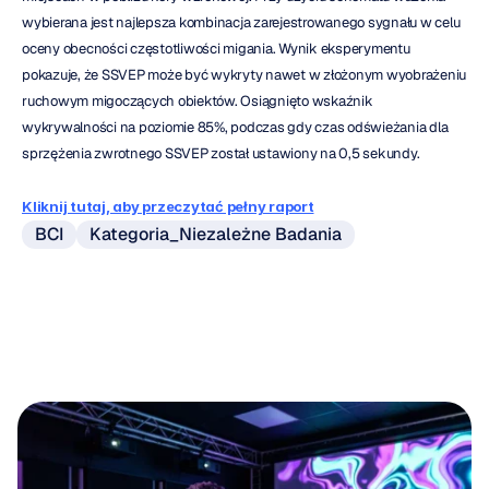
wybierana jest najlepsza kombinacja zarejestrowanego sygnału w celu 
oceny obecności częstotliwości migania. Wynik eksperymentu 
pokazuje, że SSVEP może być wykryty nawet w złożonym wyobrażeniu 
ruchowym migoczących obiektów. Osiągnięto wskaźnik 
wykrywalności na poziomie 85%, podczas gdy czas odświeżania dla 
sprzężenia zwrotnego SSVEP został ustawiony na 0,5 sekundy.
Kliknij tutaj, aby przeczytać pełny raport
BCI
Kategoria_Niezależne Badania