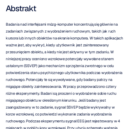
Abstrakt
Badania nad interfejsami mózg-komputer koncentrują się głównie na 
zadaniach związanych z wyobrażeniem ruchowym, takich jak ruch 
kursora lub innych obiektów na ekranie komputera. W takich aplikacjach 
ważne jest, aby wykryć, kiedy użytkownik jest zainteresowany 
przesunięciem obiektu, a kiedy nie jest aktywny w tym zadaniu. W 
niniejszej pracy oceniono wzrokowe potencjały wywołane stanem 
ustalonym (SSVEP) jako mechanizm sprzężenia zwrotnego w celu 
potwierdzenia stanu psychicznego użytkownika podczas wyobrażenia 
ruchowego. Potencjały te są wywoływane, gdy badany patrzy na 
migające obiekty zainteresowania. W pracy przeprowadzono cztery 
różne eksperymenty. Badani są proszeni o wyobrażenie sobie ruchu 
migającego obiektu w określonym kierunku. Jeśli badany jest 
zaangażowany w to zadanie, sygnał SSVEP będzie wykrywalny w 
korze wzrokowej, co potwierdzi wykonanie zadania wyobrażenia 
ruchowego. Podczas eksperymentu sygnał EEG jest rejestrowany w 4 
miejscach w pobliżu kory wzrokowej. Przy użyciu schematu ważenia 