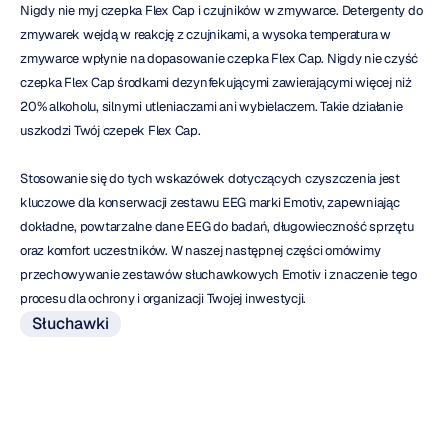
Nigdy nie myj czepka Flex Cap i czujników w zmywarce. Detergenty do 
zmywarek wejdą w reakcję z czujnikami, a wysoka temperatura w 
zmywarce wpłynie na dopasowanie czepka Flex Cap. Nigdy nie czyść 
czepka Flex Cap środkami dezynfekującymi zawierającymi więcej niż 
20% alkoholu, silnymi utleniaczami ani wybielaczem. Takie działanie 
uszkodzi Twój czepek Flex Cap.
Stosowanie się do tych wskazówek dotyczących czyszczenia jest 
kluczowe dla konserwacji zestawu EEG marki Emotiv, zapewniając 
dokładne, powtarzalne dane EEG do badań, długowieczność sprzętu 
oraz komfort uczestników. W naszej następnej części omówimy 
przechowywanie zestawów słuchawkowych Emotiv i znaczenie tego 
procesu dla ochrony i organizacji Twojej inwestycji.
Słuchawki