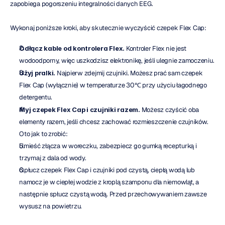
zapobiega pogorszeniu integralności danych EEG.
Wykonaj poniższe kroki, aby skutecznie wyczyścić czepek Flex Cap:
Odłącz kable od kontrolera Flex.
 Kontroler Flex nie jest 
wodoodporny, więc uszkodzisz elektronikę, jeśli ulegnie zamoczeniu.
Użyj pralki.
 Najpierw zdejmij czujniki. Możesz prać sam czepek 
Flex Cap (wyłącznie) w temperaturze 30℃ przy użyciu łagodnego 
detergentu.
Myj czepek Flex Cap i czujniki razem.
 Możesz czyścić oba 
elementy razem, jeśli chcesz zachować rozmieszczenie czujników. 
Oto jak to zrobić:
Umieść złącza w woreczku, zabezpiecz go gumką recepturką i 
trzymaj z dala od wody.
Opłucz czepek Flex Cap i czujniki pod czystą, ciepłą wodą lub 
namocz je w ciepłej wodzie z kroplą szamponu dla niemowląt, a 
następnie spłucz czystą wodą. Przed przechowywaniem zawsze 
wysusz na powietrzu.