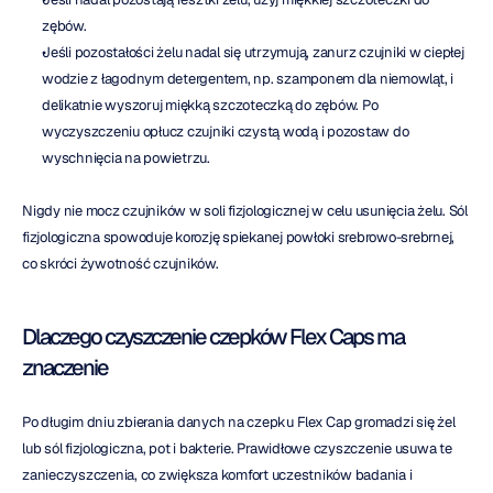
zębów.
Jeśli pozostałości żelu nadal się utrzymują, zanurz czujniki w ciepłej 
wodzie z łagodnym detergentem, np. szamponem dla niemowląt, i 
delikatnie wyszoruj miękką szczoteczką do zębów. Po 
wyczyszczeniu opłucz czujniki czystą wodą i pozostaw do 
wyschnięcia na powietrzu.
Nigdy nie mocz czujników w soli fizjologicznej w celu usunięcia żelu. Sól 
fizjologiczna spowoduje korozję spiekanej powłoki srebrowo-srebrnej, 
co skróci żywotność czujników.
Dlaczego czyszczenie czepków Flex Caps ma 
znaczenie
Po długim dniu zbierania danych na czepku Flex Cap gromadzi się żel 
lub sól fizjologiczna, pot i bakterie. Prawidłowe czyszczenie usuwa te 
zanieczyszczenia, co zwiększa komfort uczestników badania i 