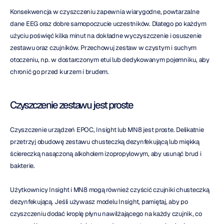
Konsekwencja w czyszczeniu zapewnia wiarygodne, powtarzalne 
dane EEG oraz dobre samopoczucie uczestników. Dlatego po każdym 
użyciu poświęć kilka minut na dokładne wyczyszczenie i osuszenie 
zestawu oraz czujników. Przechowuj zestaw w czystym i suchym 
otoczeniu, np. w dostarczonym etui lub dedykowanym pojemniku, aby 
chronić go przed kurzem i brudem.
Czyszczenie zestawu jest proste
Czyszczenie urządzeń EPOC, Insight lub MN8 jest proste. Delikatnie 
przetrzyj obudowę zestawu chusteczką dezynfekującą lub miękką 
ściereczką nasączoną alkoholem izopropylowym, aby usunąć brud i 
bakterie.
Użytkownicy Insight i MN8 mogą również czyścić czujniki chusteczką 
dezynfekującą. Jeśli używasz modelu Insight, pamiętaj, aby po 
czyszczeniu dodać kroplę płynu nawilżającego na każdy czujnik, co 