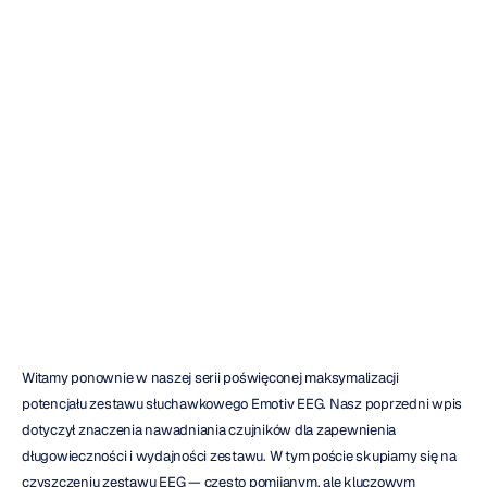
Czyszczenie
zestawu
słuchawkowego
Emotiv
EEG
Daniel
Almeida
Zaktualizowano
dnia
24
sty
2024
Witamy ponownie w naszej serii poświęconej maksymalizacji 
potencjału zestawu słuchawkowego Emotiv EEG. Nasz poprzedni wpis 
dotyczył znaczenia nawadniania czujników dla zapewnienia 
długowieczności i wydajności zestawu. W tym poście skupiamy się na 
czyszczeniu zestawu EEG — często pomijanym, ale kluczowym 