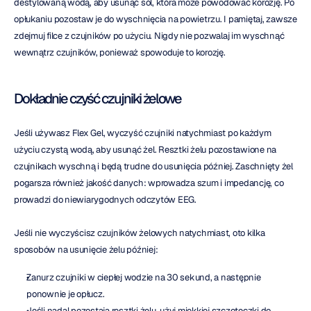
destylowaną wodą, aby usunąć sól, która może powodować korozję. Po 
opłukaniu pozostaw je do wyschnięcia na powietrzu. I pamiętaj, zawsze 
zdejmuj filce z czujników po użyciu. Nigdy nie pozwalaj im wyschnąć 
wewnątrz czujników, ponieważ spowoduje to korozję.
Dokładnie czyść czujniki żelowe
Jeśli używasz Flex Gel, wyczyść czujniki natychmiast po każdym 
użyciu czystą wodą, aby usunąć żel. Resztki żelu pozostawione na 
czujnikach wyschną i będą trudne do usunięcia później. Zaschnięty żel 
pogarsza również jakość danych: wprowadza szum i impedancję, co 
prowadzi do niewiarygodnych odczytów EEG.
Jeśli nie wyczyścisz czujników żelowych natychmiast, oto kilka 
sposobów na usunięcie żelu później:
Zanurz czujniki w ciepłej wodzie na 30 sekund, a następnie 
ponownie je opłucz.
Jeśli nadal pozostają resztki żelu, użyj miękkiej szczoteczki do 