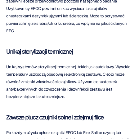
zapewni lepsze przewodnictwo podczas następnego badania. 
Użytkownicy EPOC powinni unikać wycierania czujników 
chusteczkami dezynfekującymi lub ściereczką. Może to porysować 
powierzchnię ze srebra/chlorku srebra, co wpłynie na jakość danych 
EEG.
Unikaj sterylizacji termicznej
Unikaj systemów sterylizacji termicznej, takich jak autoklawy. Wysokie 
temperatury uszkodzą obudowę i elektronikę zestawu. Ciepło może 
również zmienić właściwości czujników. Używanie chusteczek 
antybakteryjnych do czyszczenia i dezynfekcji zestawu jest 
bezpieczniejsze i skuteczniejsze.
Zawsze płucz czujniki solne i zdejmuj filce
Po każdym użyciu opłucz czujniki EPOC lub Flex Saline czystą lub 