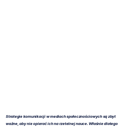
MÓZG
KONTRA
WIRUS
-
Aktualności
z
badania
Quoc
Minh
Lai
Zaktualizowano
dnia
13
paź
2020
Strategie komunikacji w mediach społecznościowych są zbyt 
ważne, aby nie opierać ich na rzetelnej nauce. Właśnie dlatego 