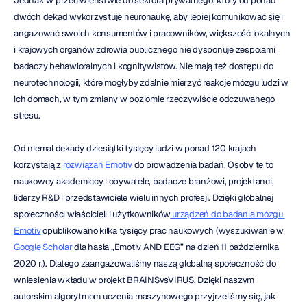
Jednak w przeciwieństwie do sektora prywatnego, który od ponad 
dwóch dekad wykorzystuje neuronaukę, aby lepiej komunikować się i 
angażować swoich konsumentów i pracowników, większość lokalnych 
i krajowych organów zdrowia publicznego nie dysponuje zespołami 
badaczy behawioralnych i kognitywistów. Nie mają też dostępu do 
neurotechnologii, które mogłyby zdalnie mierzyć reakcje mózgu ludzi w 
ich domach, w tym zmiany w poziomie rzeczywiście odczuwanego 
stresu.
Od niemal dekady dziesiątki tysięcy ludzi w ponad 120 krajach 
korzystają z
 rozwiązań Emotiv
 do prowadzenia badań. Osoby te to 
naukowcy akademiccy i obywatele, badacze branżowi, projektanci, 
liderzy R&D i przedstawiciele wielu innych profesji. Dzięki globalnej 
społeczności właścicieli i użytkowników
 urządzeń do badania mózgu 
Emotiv
 opublikowano kilka tysięcy prac naukowych (wyszukiwanie w 
Google Scholar
 dla hasła „Emotiv AND EEG” na dzień 11 października 
2020 r.). Dlatego zaangażowaliśmy naszą globalną społeczność do 
wniesienia wkładu w projekt BRAINSvsVIRUS. Dzięki naszym 
autorskim algorytmom uczenia maszynowego przyjrzeliśmy się, jak 