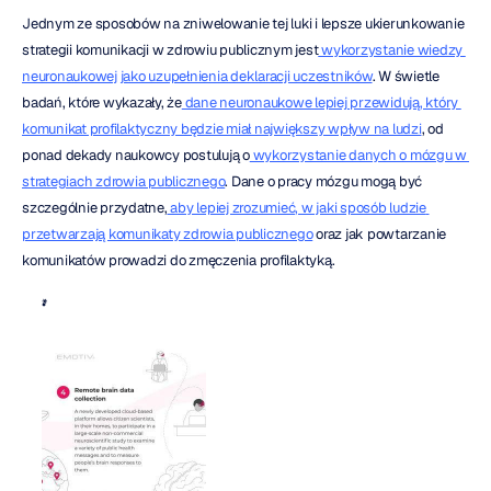
Jednym ze sposobów na zniwelowanie tej luki i lepsze ukierunkowanie 
strategii komunikacji w zdrowiu publicznym jest
 wykorzystanie wiedzy 
neuronaukowej jako uzupełnienia deklaracji uczestników
. W świetle 
badań, które wykazały, że
 dane neuronaukowe lepiej przewidują, który 
komunikat profilaktyczny będzie miał największy wpływ na ludzi
, od 
ponad dekady naukowcy postulują o
 wykorzystanie danych o mózgu w 
strategiach zdrowia publicznego
. Dane o pracy mózgu mogą być 
szczególnie przydatne,
 aby lepiej zrozumieć, w jaki sposób ludzie 
przetwarzają komunikaty zdrowia publicznego
 oraz jak powtarzanie 
komunikatów prowadzi do zmęczenia profilaktyką.
*