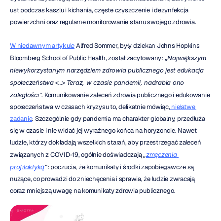
ust podczas kaszlu i kichania, częste czyszczenie i dezynfekcja 
powierzchni oraz regularne monitorowanie stanu swojego zdrowia.
W niedawnym artykule
 Alfred Sommer, były dziekan Johns Hopkins 
Bloomberg School of Public Health, został zacytowany: 
„Największym 
niewykorzystanym narzędziem zdrowia publicznego jest edukacja 
społeczeństwa
 <…> 
Teraz, w czasie pandemii, nadrabia ono 
zaległości”
. Komunikowanie zaleceń zdrowia publicznego i edukowanie 
społeczeństwa w czasach kryzysu to, delikatnie mówiąc,
 niełatwe 
zadanie
. Szczególnie gdy pandemia ma charakter globalny, przedłuża 
się w czasie i nie widać jej wyraźnego końca na horyzoncie. Nawet 
ludzie, którzy dokładają wszelkich starań, aby przestrzegać zaleceń 
związanych z COVID-19, ogólnie doświadczają 
„
zmęczenia 
profilaktyką
”
: poczucia, że komunikaty i środki zapobiegawcze są 
nużące, co prowadzi do zniechęcenia i sprawia, że ludzie zwracają 
coraz mniejszą uwagę na komunikaty zdrowia publicznego.