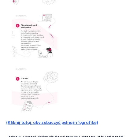
(Kliknij tutaj, aby zobaczyć pełną infografikę)