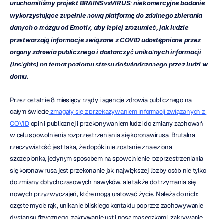
uruchomiliśmy projekt
BRAINSvsVIRUS: niekomercyjne badanie 
wykorzystujące zupełnie nową platformę do zdalnego zbierania 
danych o mózgu od Emotiv, aby lepiej zrozumieć, jak ludzie 
przetwarzają informacje związane z COVID udostępniane przez 
organy zdrowia publicznego i dostarczyć unikalnych informacji 
(insights) na temat poziomu stresu doświadczanego przez ludzi w 
domu.
Przez ostatnie 8 miesięcy rządy i agencje zdrowia publicznego na 
całym świecie
 zmagały się z przekazywaniem informacji związanych z 
COVID
 opinii publicznej i przekonywaniem ludzi do zmiany zachowań 
w celu spowolnienia rozprzestrzeniania się koronawirusa. Brutalna 
rzeczywistość jest taka, że dopóki nie zostanie znaleziona 
szczepionka, jedynym sposobem na spowolnienie rozprzestrzeniania 
się koronawirusa jest przekonanie jak największej liczby osób nie tylko 
do zmiany dotychczasowych nawyków, ale także do trzymania się 
nowych przyzwyczajeń, które mogą uratować życie. Należą do nich: 
częste mycie rąk, unikanie bliskiego kontaktu poprzez zachowywanie 
dystansu fizycznego, zakrywanie ust i nosa maseczkami, zakrywanie 