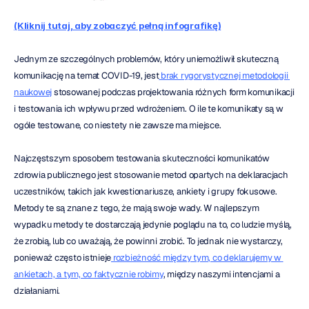
(Kliknij tutaj, aby zobaczyć pełną infografikę)
Jednym ze szczególnych problemów, który uniemożliwił skuteczną 
komunikację na temat COVID-19, jest
 brak rygorystycznej metodologii 
naukowej
 stosowanej podczas projektowania różnych form komunikacji 
i testowania ich wpływu przed wdrożeniem. O ile te komunikaty są w 
ogóle testowane, co niestety nie zawsze ma miejsce.
Najczęstszym sposobem testowania skuteczności komunikatów 
zdrowia publicznego jest stosowanie metod opartych na deklaracjach 
uczestników, takich jak kwestionariusze, ankiety i grupy fokusowe. 
Metody te są znane z tego, że mają swoje wady. W najlepszym 
wypadku metody te dostarczają jedynie poglądu na to, co ludzie myślą, 
że zrobią, lub co uważają, że powinni zrobić. To jednak nie wystarczy, 
ponieważ często istnieje
 rozbieżność między tym, co deklarujemy w 
ankietach, a tym, co faktycznie robimy
, między naszymi intencjami a 
działaniami.