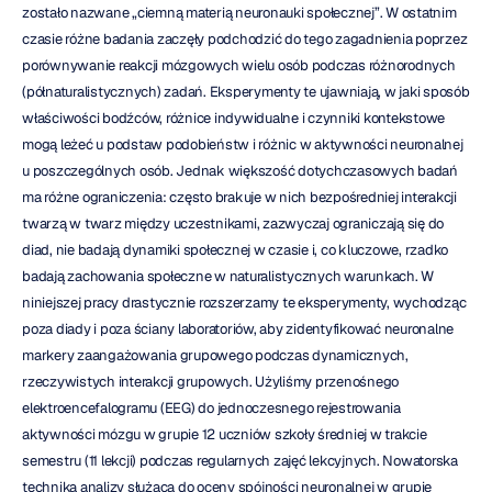
zostało nazwane „ciemną materią neuronauki społecznej”. W ostatnim 
czasie różne badania zaczęły podchodzić do tego zagadnienia poprzez 
porównywanie reakcji mózgowych wielu osób podczas różnorodnych 
(półnaturalistycznych) zadań. Eksperymenty te ujawniają, w jaki sposób 
właściwości bodźców, różnice indywidualne i czynniki kontekstowe 
mogą leżeć u podstaw podobieństw i różnic w aktywności neuronalnej 
u poszczególnych osób. Jednak większość dotychczasowych badań 
ma różne ograniczenia: często brakuje w nich bezpośredniej interakcji 
twarzą w twarz między uczestnikami, zazwyczaj ograniczają się do 
diad, nie badają dynamiki społecznej w czasie i, co kluczowe, rzadko 
badają zachowania społeczne w naturalistycznych warunkach. W 
niniejszej pracy drastycznie rozszerzamy te eksperymenty, wychodząc 
poza diady i poza ściany laboratoriów, aby zidentyfikować neuronalne 
markery zaangażowania grupowego podczas dynamicznych, 
rzeczywistych interakcji grupowych. Użyliśmy przenośnego 
elektroencefalogramu (EEG) do jednoczesnego rejestrowania 
aktywności mózgu w grupie 12 uczniów szkoły średniej w trakcie 
semestru (11 lekcji) podczas regularnych zajęć lekcyjnych. Nowatorska 
technika analizy służąca do oceny spójności neuronalnej w grupie 