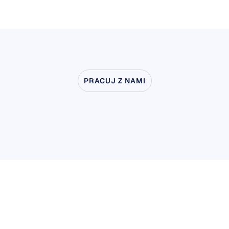
PRACUJ Z NAMI
Zobacz,
co
jest
możliwe,
gdy
neuronauka
wychodzi
poza
laboratorium
Badania użytkowników i produktów
Badania użytkowników i produktów