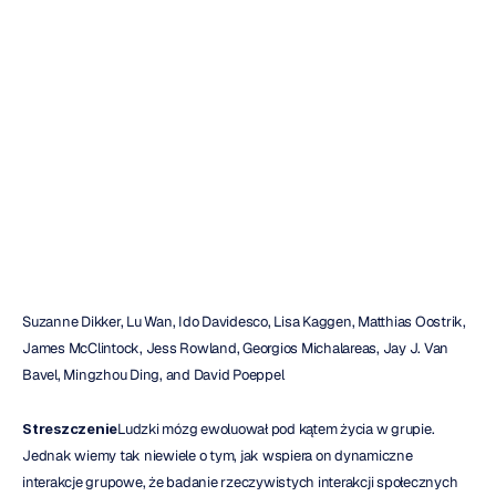
dynamiczne
interakcje
grupowe
w
klasie
Duc
Tran
Zaktualizowano
dnia
25
maj
2017
Suzanne Dikker, Lu Wan, Ido Davidesco, Lisa Kaggen, Matthias Oostrik, 
James McClintock, Jess Rowland, Georgios Michalareas, Jay J. Van 
Bavel, Mingzhou Ding, and David Poeppel
Streszczenie
Ludzki mózg ewoluował pod kątem życia w grupie. 
Jednak wiemy tak niewiele o tym, jak wspiera on dynamiczne 
interakcje grupowe, że badanie rzeczywistych interakcji społecznych 